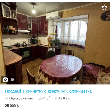
10
Продам! 1 комнатную квартиру Солоницевка
2
Однокомнатная
44 м
8 / 9 эт.
25 000 $