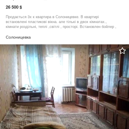
26 500 $
Продається 3х к квартира в Солоницевке. В квартирі
встановлені пластикові вікна. але тількі в двох кімнатах.,
кімнати роздільні, теплі ,світлі , просторі. Встановлен бойлер ,
повна заміна водопроводних труб та сантехніки.. Квартира
знаходиться в центрі міста. поруч транспорт, магазини, дитячий
Солоницевка
садочок .ЯКЩО купляють через систему є- Відновлення, ціна
будет дорожще из-за конвертації валют.