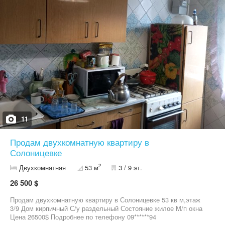
11
Продам двухкомнатную квартиру в
Солоницевке
2
Двухкомнатная
53 м
3 / 9 эт.
26 500 $
Продам двухкомнатную квартиру в Солоницевке 53 кв м,этаж
3/9 Дом кирпичный С/у раздельный Состояние жилое М/п окна
Цена 26500$ Подробнее по телефону 09******94