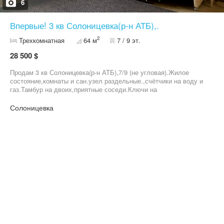
6
Впервые! 3 кв Солоницевка(р-н АТБ),.
2
Трехкомнатная
64 м
7 / 9 эт.
28 500 $
Продам 3 кв Солоницевка(р-н АТБ),7/9 (не угловая).Жилое
состояние,комнаты и сан.узел раздельные.,счётчики на воду и
газ.Тамбур на двоих,приятные соседи.Ключи на
руках,подробности по телефону.Цена 28500 у.е торг(покупка за
наличные).
Солоницевка