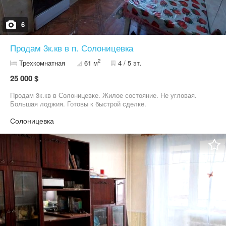
6
Продам 3к.кв в п. Солоницевка
2
Трехкомнатная
61 м
4 / 5 эт.
25 000 $
Продам 3к.кв в Солоницевке. Жилое состояние. Не угловая.
Большая лоджия. Готовы к быстрой сделке.
Солоницевка