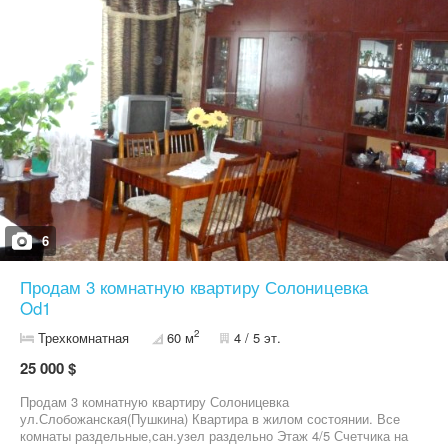
6
Продам 3 комнатную квартиру Солоницевка
Od1
2
Трехкомнатная
60 м
4 / 5 эт.
25 000 $
Продам 3 комнатную квартиру Солоницевка
ул.Слобожанская(Пушкина) Квартира в жилом состоянии. Все
комнаты раздельные,сан.узел раздельно Этаж 4/5 Счетчика на