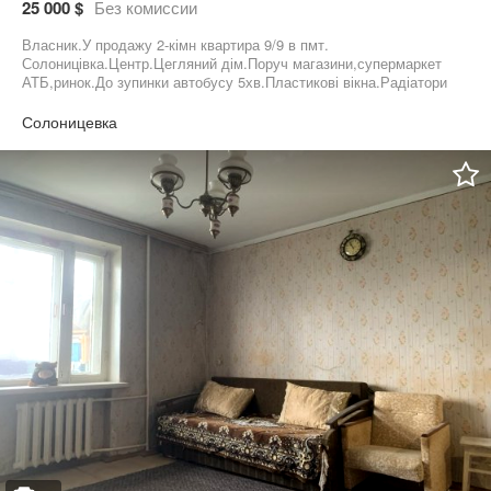
25 000 $
Без комиссии
Власник.У продажу 2-кімн квартира 9/9 в пмт.
Солоницівка.Центр.Цегляний дім.Поруч магазини,супермаркет
АТБ,ринок.До зупинки автобусу 5хв.Пластикові вікна.Радіатори
отоплення змінені Питання будь ласка Вайбер.09******79.Ольга
Солоницевка