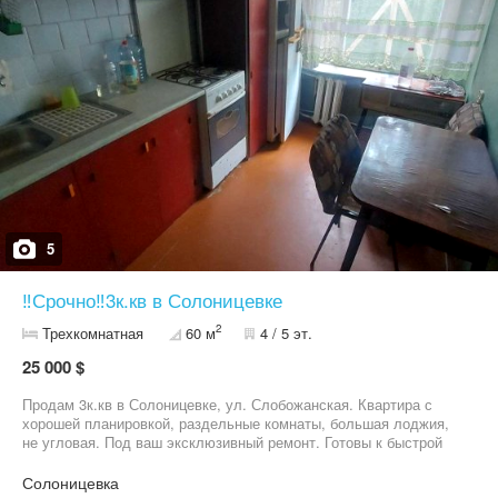
5
‼️Срочно‼️3к.кв в Солоницевке
2
Трехкомнатная
60 м
4 / 5 эт.
25 000 $
Продам 3к.кв в Солоницевке, ул. Слобожанская. Квартира с
хорошей планировкой, раздельные комнаты, большая лоджия,
не угловая. Под ваш эксклюзивный ремонт. Готовы к быстрой
сделке. Показ в любое удобное для вас время. Хороший торг
реальному покупателю .
Солоницевка