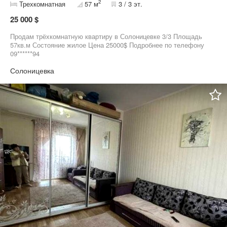
2
Трехкомнатная
57 м
3 / 3 эт.
25 000 $
Продам трёхкомнатную квартиру в Солоницевке 3/3 Площадь
57кв.м Состояние жилое Цена 25000$ Подробнее по телефону
09******94
Солоницевка