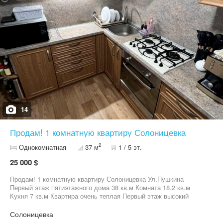
14
Продам! 1 комнатную квартиру Солоницевка
2
Однокомнатная
37 м
1 / 5 эт.
25 000 $
Продам! 1 комнатную квартиру Солоницевка Ул.Пушкина
Первый этаж пятиэтажного дома 38 кв.м Комната 18.2 кв.м
Кухня 7 кв.м Квартира очень теплая Первый этаж высокий
Капитальный ремонт Есть кладовка Остается мебель, техника
Готовы к быстрой сделке цена 25 т у.е торг
Солоницевка