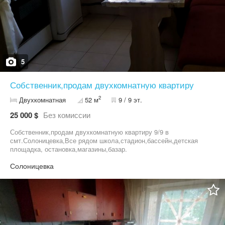
5
Собственник,продам двухкомнатную квартиру
2
Двухкомнатная
52 м
9 / 9 эт.
25 000 $
Без комиссии
Собственник,продам двухкомнатную квартиру 9/9 в
смт.Солоницевка,Все рядом школа,стадион,бассейн,детская
площадка, остановка,магазины,базар.
Солоницевка