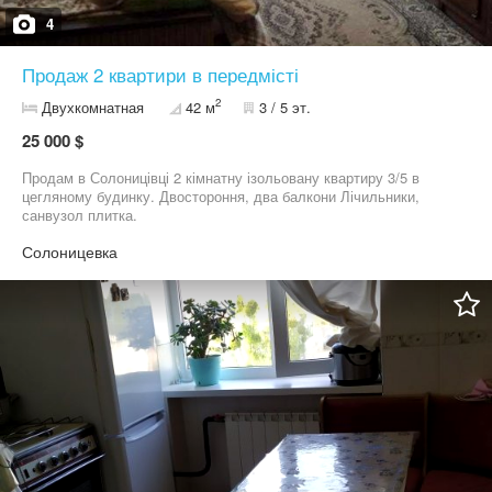
4
Продаж 2 квартири в передмісті
2
Двухкомнатная
42 м
3 / 5 эт.
25 000 $
Продам в Солоницівці 2 кімнатну ізольовану квартиру 3/5 в
цегляному будинку. Двостороння, два балкони Лічильники,
санвузол плитка.
Солоницевка