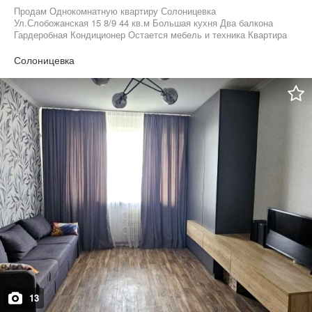
Продам Однокомнатную квартиру Солоницевка
Ул.Слобожанская 15 8/9 44 кв.м Большая кухня Два балкона
Гардеробная Кондиционер Остается мебель и техника Квартира
очень теплая Дом кирпичный Цена 25 т у.е торг
Солоницевка
13