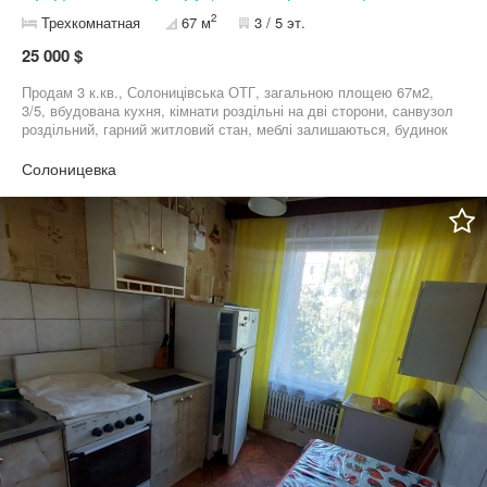
2
Трехкомнатная
67 м
3 / 5 эт.
25 000 $
Продам 3 к.кв., Солоницівська ОТГ, загальною площею 67м2,
3/5, вбудована кухня, кімнати роздільні на дві сторони, санвузол
роздільний, гарний житловий стан, меблі залишаються, будинок
цегляний, поряд школа, садок, магазини, зупинка, до метро
Холодна гора 10хв.
Солоницевка