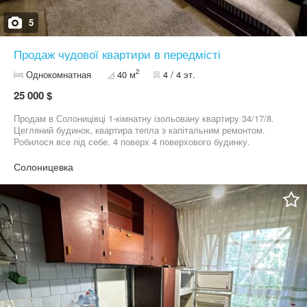
5
Продаж чудової квартири в передмісті
2
Однокомнатная
40 м
4 / 4 эт.
25 000 $
Продам в Солоницівці 1-кімнатну ізольовану квартиру 34/17/8.
Цегляний будинок, квартира тепла з капітальним ремонтом.
Робилося все під себе. 4 поверх 4 поверхового будинку.
Металопластикові вікна, нова сантехніка, санвузол та кухня
покладена сучасна плитка. Вбудовані меблі, балкон засклений.
Солоницевка
Дуже затишний дворик. Торг