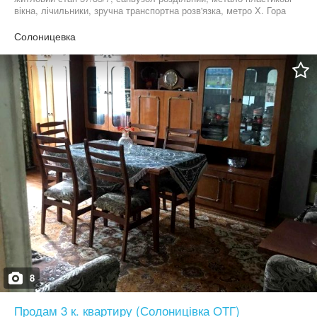
вікна, лічильники, зручна транспортна розв'язка, метро Х. Гора
15 хв
Солоницевка
8
Продам 3 к. квартиру (Солоницівка ОТГ)