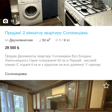
15
Продам! 2 кімнатну квартиру Солоницівка
2
Двухкомнатная
50 м
1 / 9 эт.
29 500 $
Продам Двокімнатну квартиру Солоницівка Вул.Богдана
Хмельницького Гарне планування 50 кв.м Перший , високий
поверх Є лоджія 6 кв.м з підвалом на всю довжину! У гарному
житловому стані Квартира дуже тепла Залишаються меблі та
техніка Ціна 29500 т у.е торг
Солоницевка