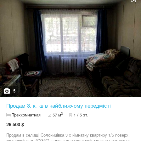
5
Продам 3. к. кв в найближчому передмісті
2
Трехкомнатная
57 м
1 / 5 эт.
26 500 $
Продам в селищі Солоницівка 3 х кімнатну квартиру 1/5 поверх,
житловий стан 57/35/7, санвузол роздільний, метало-пластикові