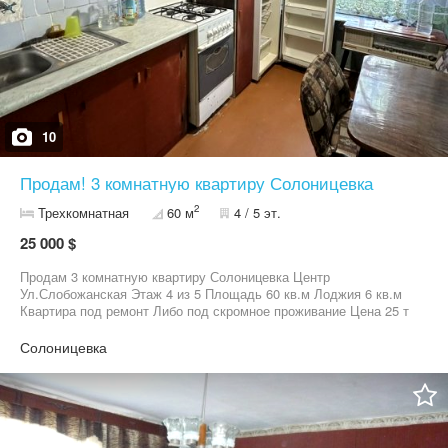
10
Продам! 3 комнатную квартиру Солоницевка
2
Трехкомнатная
60 м
4 / 5 эт.
25 000 $
Продам 3 комнатную квартиру Солоницевка Центр
Ул.Слобожанская Этаж 4 из 5 Площадь 60 кв.м Лоджия 6 кв.м
Квартира под ремонт Либо под скромное проживание Цена 25 т
у.е торг Готовы к быстрой сделке
Солоницевка