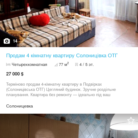
14
Продам 4 кімнатну квартиру Солоницівка ОТГ
2
Четырехкомнатная
77 м
4 / 5 эт.
27 000 $
Терміново продам 4-кімнатну квартиру в Подвірках
(Солоницівська ОТГ) Цегляний будинок. Зручне роздільне
планування. Квартира без ремонту — ідеально під ваш
індивідуальний дизайн. Роздільний санвузол. Поруч зупинка
транспорту. До метро Холодна гора 5 км. Поруч школа, дитячий
Солоницевка
садок, ліс, транспорт та мережа магазинів. Показ у будь-який
зручний для вас час.