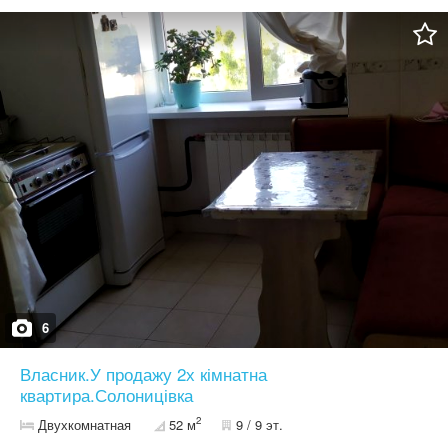
6
Власник.У продажу 2х кімнатна
квартира.Солоницівка
2
Двухкомнатная
52 м
9 / 9 эт.