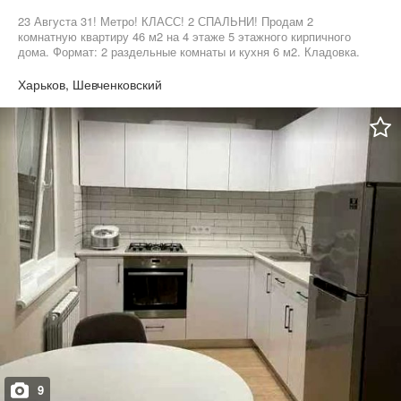
23 Августа 31! Метро! КЛАСС! 2 СПАЛЬНИ! Продам 2
комнатную квартиру 46 м2 на 4 этаже 5 этажного кирпичного
дома. Формат: 2 раздельные комнаты и кухня 6 м2. Кладовка.
Балкон утеплен. Рядом вся необходимая инфраструктура.
Звоните прямо сейчас! Организуем показ квартиры в удобное
Харьков, Шевченковский
для Вас время.
9