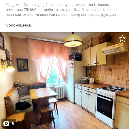
Продам в Солоницівці 3 ізольовану квартиру з капітальним
ремонтом 75/48/9 всі меблі та техніка. Два балкони засклені,
нова сантехніка, лічильники на все, поряд вся інфраструктура
та транспорт. Готові до швидкої угоди
Солоницевка
8