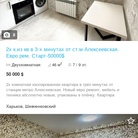
8
2х к.из кв в 3-х минутах от ст.м Алексеевская.
Евро рем. Старт-50000$
2
Двухкомнатная
46 м
7 / 9 эт.
50 000 $
2х комнатная изолированная квартира в трёх минутах от
станции метро Алексеевская. Новый евро ремонт, мебель и
техника абсолютно новые, упакованы в плёнку. Квартира
идеальная, сделано всё из хороших строительных материалов,
готова для заселения новых владельцев. Мебель и техника не
Харьков, Шевченковский
использовались. В объявлении указана стартовая стоимость
квартиры, диалог с потенциальными покупателями.
Предложение для ПОКУПАТЕЛЕЙ!!! Работаем с сертификатами