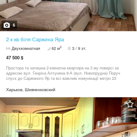
6
2 к кв біля Саржина Яра
2
Двухкомнатная
62 м
3 / 9 эт.
47 500 $
Простора та затишна 2-кімнатна квартира на 3 му поверсі за
адресою вул. Генріха Алтуняна 9-А (вул. Новопрудна) Поруч
спуск до Саржиного Яр та всі важливі комунікації метро 23
серпня та Ботанічний сад у пішій доступності Квартира
утеплена. Встановлений двозонний лічильник (день/ніч), що
Харьков, Шевченковский
дозволяє економити. 2 окремі кімнати та простора кухня з
диваном. Балкон засклений. Для максимального комфорту
встановлений подрібнювач відходів у мийці.