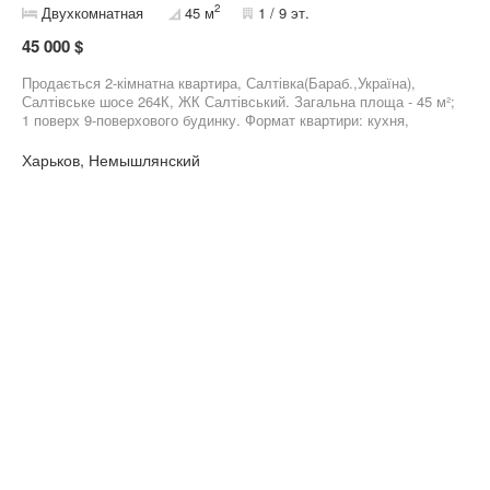
2
Двухкомнатная
45 м
1 / 9 эт.
45 000 $
Продається 2-кімнатна квартира, Салтівка(Бараб.,Україна),
Салтівське шосе 264К, ЖК Салтівський. Загальна площа - 45 м²;
1 поверх 9-поверхового будинку. Формат квартири: кухня,
вітальня, спальня, санвузол. У квартирі: капітальний ремонт,
МПВ, нові комунікації, інтернет. Додаткові бонуси: меблі,
Харьков, Немышлянский
техніка. Переваги цього будинку: дитячий майданчик, зона
відпочинку. Поруч уся необхідна інфраструктура: дитячий
садок, школа, зупинка громадського транспорту, ринок,
супермаркет, медкомплекс. kn.ua/ua/r/132405 ; ID объекта - RE-
132405