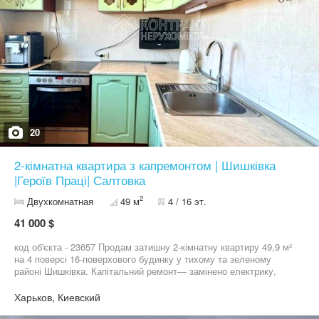
20
2-кімнатна квартира з капремонтом | Шишківка
|Героїв Праці| Салтовка
2
Двухкомнатная
49 м
4 / 16 эт.
41 000 $
код об'єкта - 23657 Продам затишну 2-кімнатну квартиру 49,9 м²
на 4 поверсі 16-поверхового будинку у тихому та зеленому
районі Шишківка. Капітальний ремонт— замінено електрику,
труби водопостачання та каналізації Нові металопластикові
вікна та радіатори Квартира повністю укомплектована — меблі
Харьков, Киевский
та техніка залишаються за домовленністю. Роздільні кімнати -