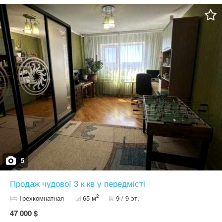
5
Продаж чудової 3 к кв у передмісті
2
Трехкомнатная
65 м
9 / 9 эт.
47 000 $