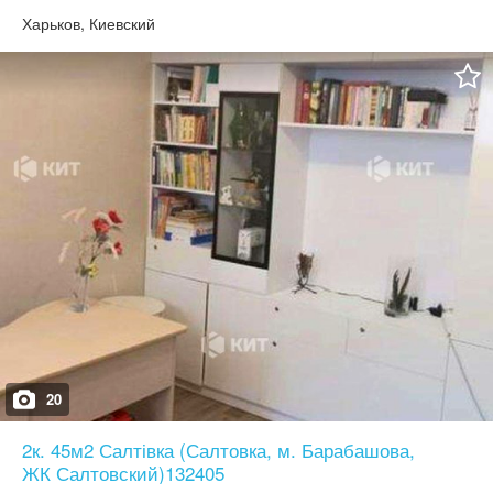
адекватной ценой, документы подготовлены к быстрой сделке,
показы по договорённости. ПРЕДЛОЖЕНИЕ ДЛЯ
Харьков, Киевский
ПОКУПАТЕЛЕЙ!!! АГЕНТАМ НЕ ЗВОНИТЬ!!! Сертификаты
20
2к. 45м2 Салтівка (Салтовка, м. Барабашова,
ЖК Салтовский)132405