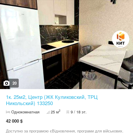
початку та наприкінці тексту опису).
20
1к. 25м2, Центр (ЖК Куликовский, ТРЦ
Никольский) 133250
2
Однокомнатная
25 м
9 / 18 эт.
42 000 $
Доступно за програмою єВідновлення, програми для військових.