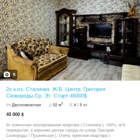
6
2х к.из. Сталинка. Ж/Б. Центр. Григория
Сковороды.Ср. Эт. Старт-45000$
2
Двухкомнатная
52 м
4 / 5 эт.
45 000 $
2х комнатная изолированная квартира ( Сталинка ), 100%- ж/б
перекрытия, в верхнем центре города по улице Григория
Сковороды ( Пушкинская ). Очень приятная квартира с