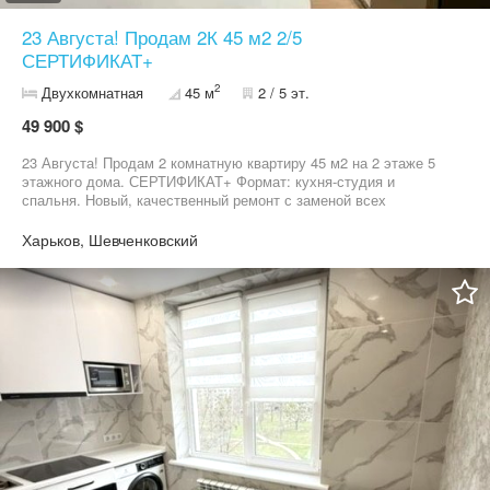
23 Августа! Продам 2К 45 м2 2/5
СЕРТИФИКАТ+
2
Двухкомнатная
45 м
2 / 5 эт.
49 900 $
23 Августа! Продам 2 комнатную квартиру 45 м2 на 2 этаже 5
этажного дома. СЕРТИФИКАТ+ Формат: кухня-студия и
спальня. Новый, качественный ремонт с заменой всех
коммуникаций, проводки, окон, дверей. Мебель и техника.
ЛУЧШИЙ РАЙОН. Рядом вся необходимая инфраструктура.
Харьков, Шевченковский
Звоните прямо сейчас! Организуем показ квартиры в удобное
для Вас время.