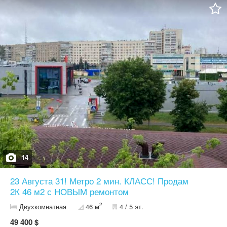
17 кв.м. та 11,7 кв.м. Кухня - 8,1 кв.м. Засклена лоджия 3 кв.м.
У квартирі є все для комфортного життя: вбудована кухня,
шафа-купе, спальня, дитячий гарнітур, бойлер, плита,
посудомийна машина, пральна машина, телевізор. Відмінна
локація: поруч ринок, магазини, аптеки, транспорт. сучасні
дитячі та спортивні майданчик до метро Київська та Салтівська
— близько 10 хвилин на авто. у пішій доступності Гідропарк —
ідеальне місце для прогулянок та відпочинку. Підходить під
програму Є-відновлення. Відеоогляд надішлю за вашим
запитом. Телефонуйте — квартира готова до заселення.
14
23 Августа 31! Метро 2 мин. КЛАСС! Продам
2К 46 м2 с НОВЫМ ремонтом
2
Двухкомнатная
46 м
4 / 5 эт.
49 400 $