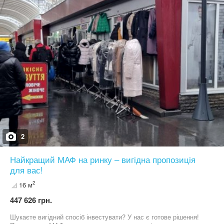
2
Найкращий МАФ на ринку – вигідна пропозиція
для вас!
2
16 м
447 626 грн.
Шукаєте вигідний спосіб інвестувати? У нас є готове рішення!