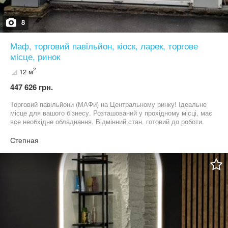
8
Маф, торговий павільйон, кіоск, ларек, торгове
місце, ринок
2
12 м
447 626 грн.
Торговий павільйони (МАФи) на Центральному ринку! Ідеальне
місце для вашого бізнесу. Розташований у прохідному місці, має
все необхідне обладнання. Відмінний стан, готовий до роботи.
Ціна договірна. Деталі за телефоном: +38********17
Степная