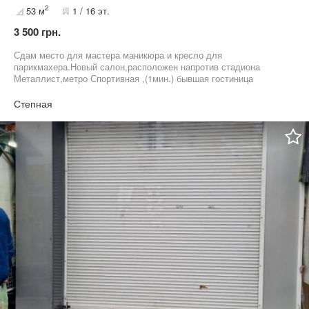
2
53 м
1 / 16 эт.
3 500 грн.
Сдам место для мастера маникюра и кресло для
парикмахера.Новый салон,расположен напротив стадиона
Металлист,метро Спортивная ,(1мин.) бывшая гостиница
Металист.Салон полностью оборудован,новый
ремонт,мебель,сигнализация,кондиционер,
Степная
телевизор,чайник,микроволновка,кухня,интернет.Цена 3500-
месяц маникюр и 4000гр- парикмахер. Коммунальные
услуги,входят в стоимость аренды.