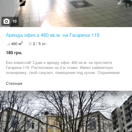
10
Аренда офиса 460 кв.м. на Гагарина 119
2
460 м
2 / 5 эт.
180 грн.
Без комиссий! Сдам в аренду офис 460 кв.м. на проспекте
Гагарина 119. Расположен на 2-м этаже. Имеет кабинетную
планировку, свой санузел, помещение под кухню. Охраняемая
территория с круглосуточным доступом. Есть автономное
отопление, линии телефона и интернет, охранная и пожарная
Степная
сигнализация. Перед зданием оборудована большая парковка.
Возможно под офис, представительство торговой компании,
колл центр. Арендная плата - 180 грн/кв.м + коммунальные.
Дополнительно можно арендовать складские помещения.