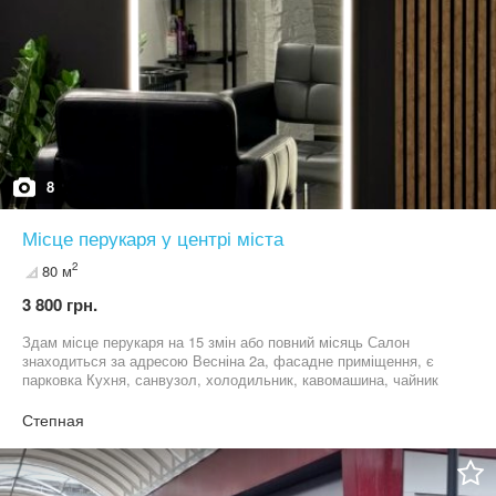
8
Місце перукаря у центрі міста
2
80 м
3 800 грн.
Здам місце перукаря на 15 змін або повний місяць Салон
знаходиться за адресою Весніна 2а, фасадне приміщення, є
парковка Кухня, санвузол, холодильник, кавомашина, чайник
Комунальні послуги включені у вартість аренди Телефон для
звʼязку у Телеграм: +38********24
Степная