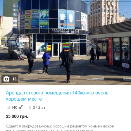
детского центра, школы, клуба, развлекательного комплекса.
Дом расположен в престижном районе Павлово Поле возле
метро "23 августа" за супермаркетом "Класс". Рядом рынок, вся
инфраструктура, Саржин Яр, Источник. В жилом комплексе
собственная котельная, закрытая территория,
видеонаблюдение, собственная котельная, бесшумные
скоростные лифты OTIS, детская площадки, гостевая парковка,
двухуровневый подземный паркинг. Оплата 36000 грн +
коммунальные (счетчики установлены на свет, воду, отопление)
Звоните, показы удобное для вас время!
13
Аренда готового помещения 140кв.м в очень
хорошем месте
2
140 м
2 / 2 эт.
25 000 грн.
Сдается оборудованное,с хорошим ремонтом коммерческое
помещение свободного назначения в идеальным