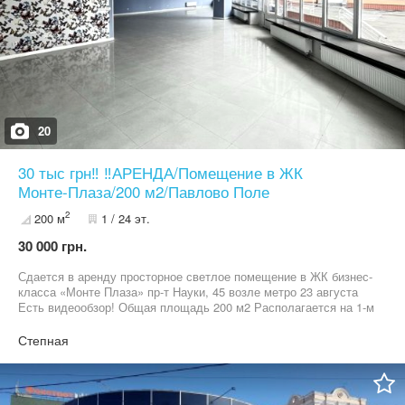
20
30 тыс грн‼️ ‼️АРЕНДА/Помещение в ЖК
Монте-Плаза/200 м2/Павлово Поле
2
200 м
1 / 24 эт.
30 000 грн.
Сдается в аренду просторное светлое помещение в ЖК бизнес-
класса «Монте Плаза» пр-т Науки, 45 возле метро 23 августа
Есть видеообзор! Общая площадь 200 м2 Располагается на 1-м
этаже Формат: просторная светлая комната с большими окнами
на солнечной стороне. 3 комнаты без окон, 3 санузла, комната
Степная
для ресепшена Выполнен качественный ремонт. На полу
плитка, на стенах покраска и обои. Установлены 4 мощных
кондиционера Фасад помещения хорошо утеплен, что позволяет
значительно экономить на отоплении Идеально подойдет для