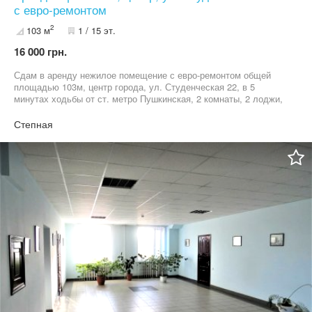
с евро-ремонтом
2
103 м
1 / 15 эт.
16 000 грн.
Сдам в аренду нежилое помещение с евро-ремонтом общей
площадью 103м, центр города, ул. Студенческая 22, в 5
минутах ходьбы от ст. метро Пушкинская, 2 комнаты, 2 лоджи,
санузел, душ, 2 входа выхода, охраняемая территория, все
коммуникации, центральное отопление тепло-счетчик.
Степная