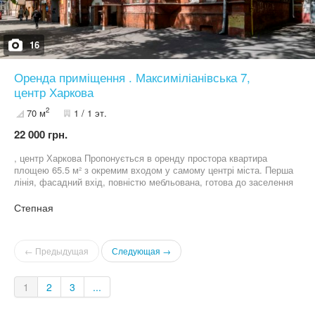
16
Оренда приміщення . Максиміліанівська 7,
центр Харкова
2
70 м
1 / 1 эт.
22 000 грн.
, центр Харкова Пропонується в оренду простора квартира
площею 65.5 м² з окремим входом у самому центрі міста. Перша
лінія, фасадний вхід, повністю мебльована, готова до заселення
або роботи. Кілька кімнат, окрема кухня, санвузол, зони
очікування та роботи. Є меблі, кондиціонер, бойлер, інтернет.
Степная
Встановлено ролети, окремий вхід з двору, зручний під’їзд.
Підходить як для проживання, так і для салону, студії, офісу,
кабінету, коворкінгу, юридичної чи психологічної практики.
← Предыдущая
Следующая →
Загальна площа 65.5 м² Центр Харкова, метро Ярослава
Мудрого — 2 хв пішки
1
2
3
...