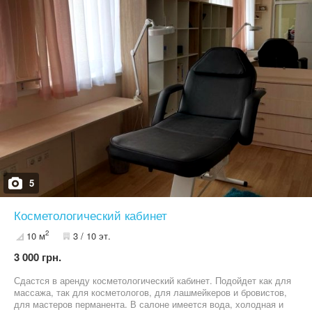
аренды снижена и составляет 5900грн/мес. Из коммунальных
оплачивается только свет и интернет. Первый взнос за первый и
последний месяцы. Помещение сдаётся без посредников,
непосредственно от хозяина. Звоните в Вайбер или Телеграмм к
тел. +38********70,Вадим.
5
Косметологический кабинет
2
10 м
3 / 10 эт.
3 000 грн.
Сдастся в аренду косметологический кабинет. Подойдет как для
массажа, так для косметологов, для лашмейкеров и бровистов,
для мастеров перманента. В салоне имеется вода, холодная и