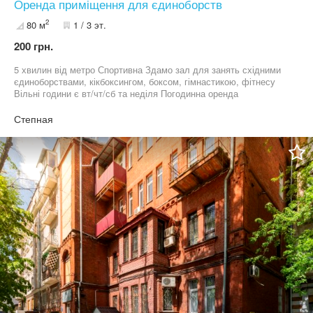
Оренда приміщення для єдиноборств
2
80 м
1 / 3 эт.
200 грн.
5 хвилин від метро Спортивна Здамо зал для занять східними
єдиноборствами, кікбоксингом, боксом, гімнастикою, фітнесу
Вільні години є вт/чт/сб та неділя Погодинна оренда
обговорюється від 200 грн год Є роздягальні (чоловічі,дівочі) з
душевими . Інші обʼяви не є дійсними. За усіма питаннями
Степная
+38********61