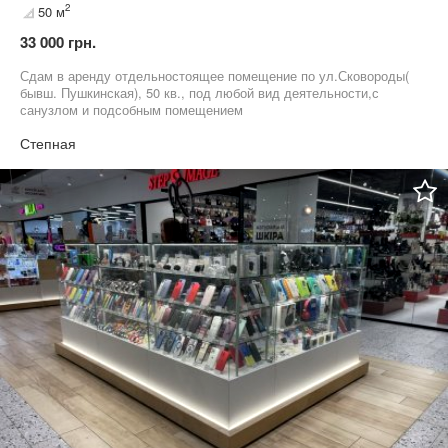
2
50 м
33 000 грн.
Сдам в аренду отдельностоящее помещение по ул.Сковороды(
бывш. Пушкинская), 50 кв., под любой вид деятельности,с
санузлом и подсобным помещением
Степная