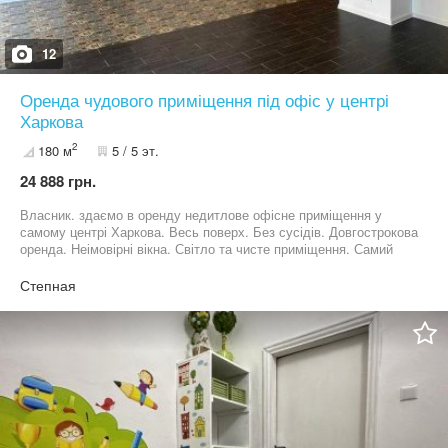
12
Оренда чудового приміщення під офіс у центрі
Харкова
2
180 м
5 / 5 эт.
24 888 грн.
Власник. здаємо в оренду недитлове офісне приміщення у
самому центрі Харкова. Весь поверх. Без сусідів. Довгострокова
оренда. Неімовірні вікна. Світло та чисте приміщення. Самий
центр площа Конституції
Степная