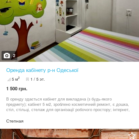
2
Оренда кабінету р-н Одеської
2
5 м
1 / 5 эт.
1 500 грн.
В оренду здається кабінет для викладача (з будь-якого
предмету); кабінет 5 м2, зроблено косметичний ремонт, є дошка,
стіл, стільці, стелаж для організації робочого простору; інтернет,
принтер, туалетна кімната, вчительська де можна поїсти та
випити каву, поруч школа, зупинка автобусу та тролейбусу та
Степная
магазин; р-н Одеської