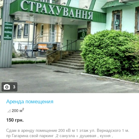
led-панели, санузел, пожарная и охранная сигнализация,
кондиционирование и пр). Дополнительные платежи -
эксплуатационные расходы 15 грн/кв.м. + коммунальные услуги
Без комиссии!
3
Аренда помещения
2
200 м
150 грн.
Сдам в аренду помещение 200 кВ м 1 этаж ул. Вернадского 1 м.
пр Гагарина свой паркинг ,2 санузла + душевая , кухня ,