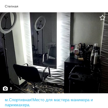
горячая ( бойлер) , WiFi, холодильник, микроволновая печь,
чайник, кулер . Все для комфортной работы.
Степная
5
м.Спортивная!Место для мастера маникюра и
парикмахера.