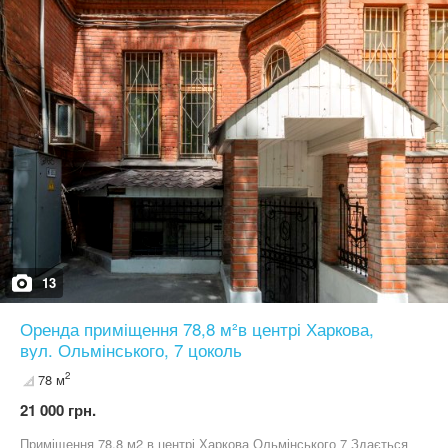
13
Оренда приміщення 78,8 м²в центрі Харкова,
вул. Ольмінського, 7 цоколь
2
78 м
21 000 грн.
Приміщення 78.8 м2 в центрі Харкова Ольмінського 7 Здається