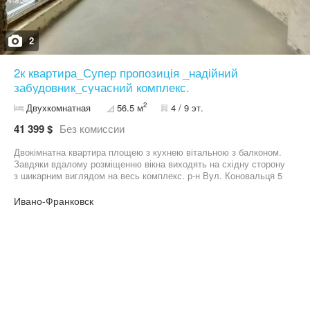
доступі • Поруч Молодіжний парк, магазини, школи, садки, ТЦ
та зручна транспортна розв’язка Сучасний житловий комплекс
для комфортного життя у хорошій локації. Здача 2027 рік ,
можливість розтермінування на 24 місяці
2
2к квартира_Супер пропозиція _надійний
забудовник_сучасний комплекс.
2
Двухкомнатная
56.5 м
4 / 9 эт.
41 399 $
Без комиссии
Двокімнатна квартира площею з кухнею вітальною з балконом.
Завдяки вдалому розміщенню вікна виходять на східну сторону
з шикарним виглядом на весь комплекс. р-н Вул. Коновальця 5
хвилин до Велмарту. Акційна пропозиція!!! За більш
детальнішою інформацією телефонуй…
Ивано-Франковск