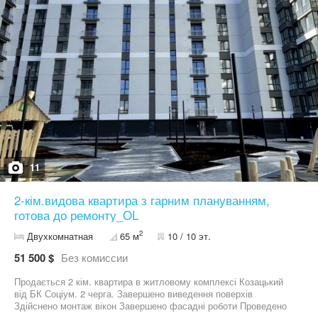
Телефонуйте, щоб домовитись про перегляд!
11
2-кім.видова квартира з гарним плануванням,
готова до ремонту_OL
2
Двухкомнатная
65 м
10 / 10 эт.
51 500 $
Без комиссии
Продається 2 кім. квартира в житловому комплексі Козацький
від БК Соціум. 2 черга. Завершено виведення поверхів
Здійснено монтаж вікон Завершено фасадні роботи Проведено
комунікації Завершено благоустрій території Подано документи