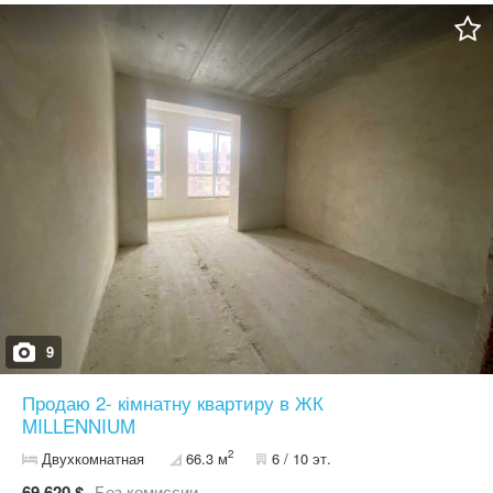
9
Продаю 2- кімнатну квартиру в ЖК
MILLENNIUM
2
Двухкомнатная
66.3 м
6 / 10 эт.
69 620 $
Без комиссии