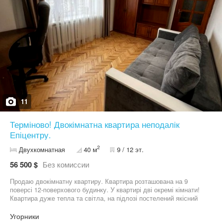
телефонуйте.
11
Терміново! Двокімнатна квартира неподалік
Епіцентру.
2
Двухкомнатная
40 м
9 / 12 эт.
56 500 $
Без комиссии
Продаю двокімнатну квартиру. Квартира розташована на 9
поверсі 12-поверхового будинку. У квартирі дві окремі кімнати!
Квартира дуже тепла та світла, на підлозі постелений якісний
паркет! Будинок знаходиться у тихому та затишному районі з
розвиненою інфраструктурою. Поруч є все необхідне для
Угорники