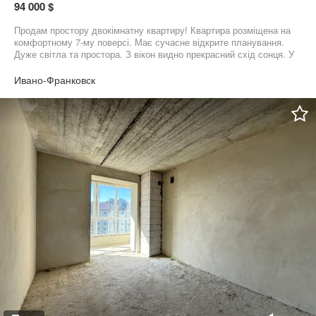
94 000 $
Продам простору двокімнатну квартиру! Квартира розміщена на
комфортному 7-му поверсі. Має сучасне відкрите планування.
Дуже світла та простора. З вікон видно прекрасний схід сонця. У
квартирі є два санвузли, спальня, простора вітальня та кухня.
Укомплектована меблями та деякою технікою. Будинок
Ивано-Франковск
однопід'їзний - побудований одним із кращих забудівників міста.
Розташований у центральній частині міста. Хороше транспортне
сполучення та сучасна добре розвинена інфраструктура. Це
чудовий варіант як для власного проживання так і для
інвестицій. Ідеально підійде для подобової здачі в оренду.
Телефонуйте для огляду!