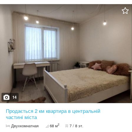
комфортного життя: парк ім. Ходкевича – ідеальне місце для
прогулянки. дитячий майданчик біля будинку школа, ліцей поруч
магазини, супермаркети, зручна транспортна розв’язка
неподалік ТЦ “Арсен” Епіцентр, МакДональдз. Гарний
доглянутий двір,зручне розташування . За детально інформацію
звертайтеся за номер телефону.
14
Продається 2 км квартира в центральній
частині міста
2
Двухкомнатная
68 м
7 / 8 эт.