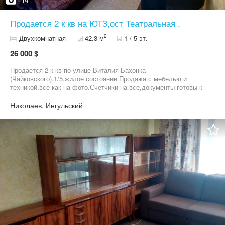
Продается 2 к кв на ЮТЗ,ост Театральная .
2
Двухкомнатная
42.3 м
1 / 5 эт.
26 000 $
Продается 2 к кв по улице Виталия Бахонка
(Чайковского).1/5,жилое состояние.Продажа с мебелью и
техникой,все как на фото.Счетчики на все,документы готовы к
продаже .Все дополнительные вопросы по телефону!
Николаев, Ингульский