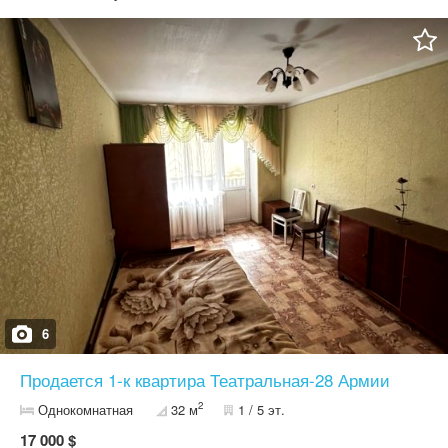
6
Продается 1-к квартира Театральная-28 Армии
2
Однокомнатная
32 м
1 / 5 эт.
17 000 $