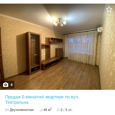
6
Продаж 2-кімнатної квартири по вул.
Театральна
2
Двухкомнатная
48 м
2 / 5 эт.