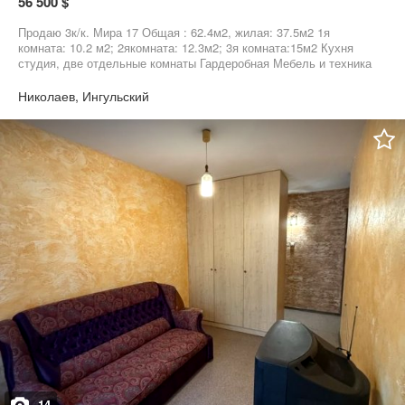
56 500 $
Продаю 3к/к. Мира 17 Общая : 62.4м2, жилая: 37.5м2 1я
комната: 10.2 м2; 2якомната: 12.3м2; 3я комната:15м2 Кухня
студия, две отдельные комнаты Гардеробная Мебель и техника
остается Есть кладовка между этажами, инвектор Отдельно
продается гараж Цена: 56.500$ не большой торг Работем с
Николаев, Ингульский
ваучерами и сертификатами
14