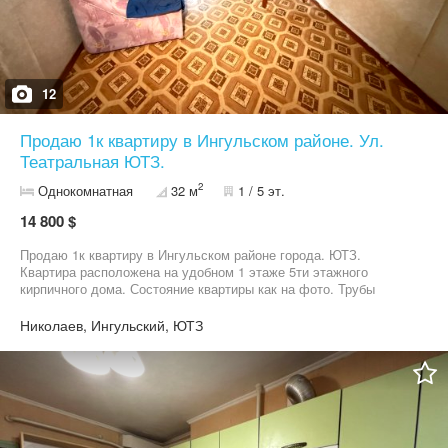
12
Продаю 1к квартиру в Ингульском районе. Ул.
Театральная ЮТЗ.
2
Однокомнатная
32 м
1 / 5 эт.
14 800 $
Продаю 1к квартиру в Ингульском районе города. ЮТЗ.
Квартира расположена на удобном 1 этаже 5ти этажного
кирпичного дома. Состояние квартиры как на фото. Трубы
заменены на пластиковые. Окна металопластиковые. Санузел
совмещён. Подогрев воды газовая колонка. Квартира очень
Николаев, Ингульский, ЮТЗ
тёплая и светлая. Высокий цоколь. Отличный вариант для
покупки и комфортного проживания.