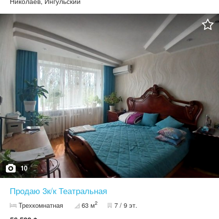
Николаев, Ингульский
10
Продаю 3к/к Театральная
2
Трехкомнатная
63 м
7 / 9 эт.