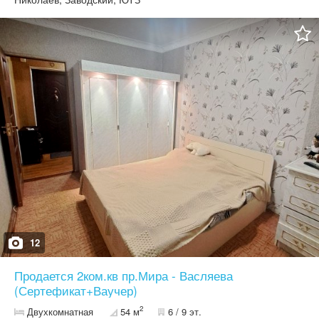
фильтр для воды, проведен интернет работает без света.
Возможен торг.
12
Продается 2ком.кв пр.Мира - Васляева
(Сертефикат+Ваучер)
2
Двухкомнатная
54 м
6 / 9 эт.