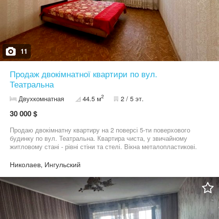
11
Продаж двокімнатної квартири по вул.
Театральна
2
Двухкомнатная
44.5 м
2 / 5 эт.
30 000 $
Продаю двокімнатну квартиру на 2 поверсі 5-ти поверхового
будинку по вул. Театральна. Квартира чиста, у звичайному
житловому стані - рівні стіни та стелі. Вікна металопластикові.
Кімнати та санвузол роздільні. Чистий під'ізд, гарний двір.
Вдале місцерозташування - друга ліінія будинків- тихий двір,
Николаев, Ингульский
але все необхідне поряд - супермаркети, магазини, лікарні,
пошта, банки, школа та дитячий садочок, ринок, зупинка
громадського транспорту. Можливий продаж по сертифікату.
Комісію АН оплачує покупець Дзвоніть, покажемо в зручний для
Вас час.