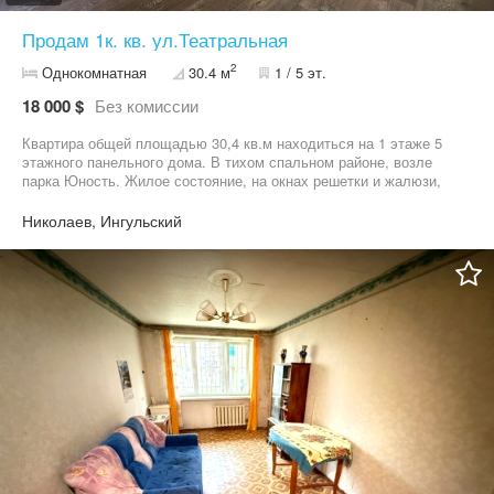
Продам 1к. кв. ул.Театральная
2
Однокомнатная
30.4 м
1 / 5 эт.
18 000 $
Без комиссии
Квартира общей площадью 30,4 кв.м находиться на 1 этаже 5
этажного панельного дома. В тихом спальном районе, возле
парка Юность. Жилое состояние, на окнах решетки и жалюзи,
двойная дверь, кондиционер, проведен интернет, фильтр на
воду.
Николаев, Ингульский