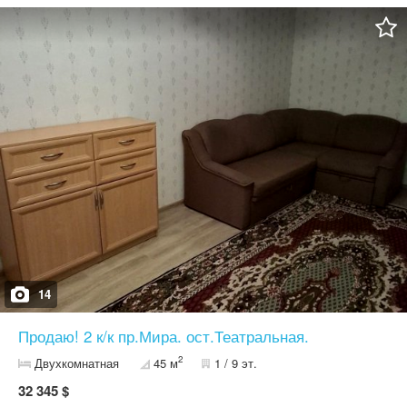
лоджия застеклены. Имеются все счётчики, бойлер, трубы
заменены. ОСББ. В доме заменены водопроводные трубы и
электропроводка.
14
Продаю! 2 к/к пр.Мира. ост.Театральная.
2
Двухкомнатная
45 м
1 / 9 эт.
32 345 $