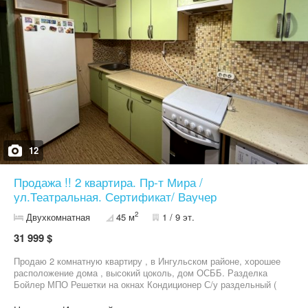
12
Продажа !! 2 квартира. Пр-т Мира /
ул.Театральная. Сертификат/ Ваучер
2
Двухкомнатная
45 м
1 / 9 эт.
31 999 $
Продаю 2 комнатную квартиру , в Ингульском районе, хорошее
расположение дома , высокий цоколь, дом ОСББ. Разделка
Бойлер МПО Решетки на окнах Кондиционер С/у раздельный (
плитка) Продажа со всей мебелью и техникой. Звоните
09******99,06******62