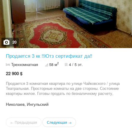
20
Продается 3 кк ‼️Ютз сертификат да‼️
2
Трехкомнатная
58 м
4 / 5 эт.
22 900 $
Продается 3 комнатная квартира по улице Чайковского / улица
Театральная. Просторные комнаты на две стороны. Состояние
квартиры жилое. Готовы продать по безналичному расчету,
сертификат. Приглашаю на просмотр и к покупке.
Николаев, Ингульский
← Предыдущая
Следующая →