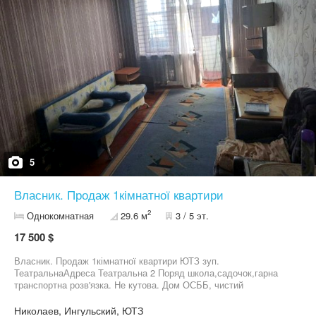
5
Власник. Продаж 1кімнатної квартири
2
Однокомнатная
29.6 м
3 / 5 эт.
17 500 $
Власник. Продаж 1кімнатної квартири ЮТЗ зуп.
ТеатральнаАдреса Театральна 2 Поряд школа,садочок,гарна
транспортна розв'язка. Не кутова. Дом ОСББ, чистий
під'їзд,гарні сусіди.
Николаев, Ингульский, ЮТЗ