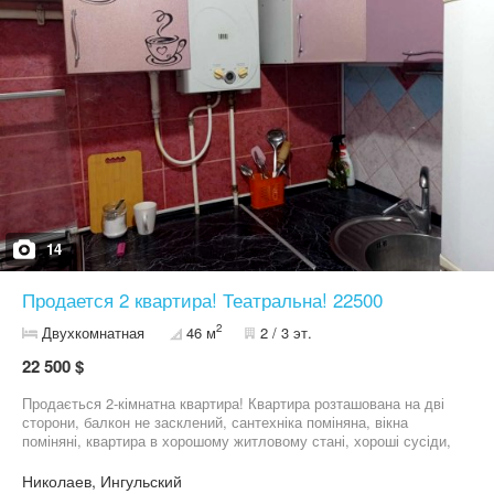
14
Продается 2 квартира! Театральна! 22500
2
Двухкомнатная
46 м
2 / 3 эт.
22 500 $
Продається 2-кімнатна квартира! Квартира розташована на дві
сторони, балкон не засклений, сантехніка поміняна, вікна
поміняні, квартира в хорошому житловому стані, хороші сусіди,
відмінна транспортна розв'язка, газова колонка, детская
площадка.
Николаев, Ингульский