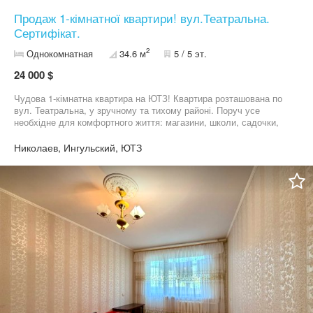
Продаж 1-кімнатної квартири! вул.Театральна.
Сертифікат.
2
Однокомнатная
34.6 м
5 / 5 эт.
24 000 $
Чудова 1-кімнатна квартира на ЮТЗ! Квартира розташована по
вул. Театральна, у зручному та тихому районі. Поруч усе
необхідне для комфортного життя: магазини, школи, садочки,
парк, лікарня, зупинки транспорту та зручна транспортна
розв’язка. Квартира світла й затишна, готова для проживання.
Николаев, Ингульский, ЮТЗ
Загальна площа: 34,6 кв.м У квартирі залишаються всі меблів,
техніка — частково. Також зроблений ремонт даху. Ціна: 24 000$
+ торг Запрошую на перегляд