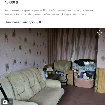
40 000 $
2-кімнатна квартира район ЮТЗ 2/5, цегла Квартира утеплена
зовні, є балкон. Частково мебльована. Продаж за готівку.
Николаев, Заводский, ЮТЗ
6