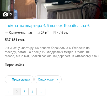
3
1 кімнатна квартира 4/5 поверх Корабельна-6
2
Однокомнатная
27 м
4 / 5 эт.
537 151 грн.
2 кімнатну квартиру 4/5 поверх Корабельна-6 Утеплена по
фасаду, загальна площа-27 квадратних метрів. Опалення
газове, вікна м/п, балкон засклений деревом. В житловому стані
Поруч школа, зупинка, дитячий садок
Первомайск
← Предыдущая
Следующая →
1
2
3
4
...