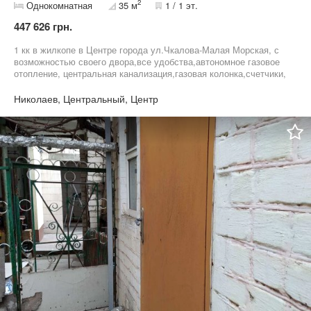
2
Однокомнатная
35 м
1 / 1 эт.
447 626 грн.
1 кк в жилкопе в Центре города ул.Чкалова-Малая Морская, с
возможностью своего двора,все удобства,автономное газовое
отопление, центральная канализация,газовая колонка,счетчики,
земельний участок ,есть летняя кухня с землей.Возможность
расширения площади квартири. Двор на 4 хозяина. Вьезд для
Николаев, Центральный, Центр
авто,место под гараж.Состояние под капитальний ремонт и
застройку нового дома,10000 уе. .ТОРГ Рядом транспорт,
школа,детский сад, Дом культури Судостроителей, детский
городок Сказка, магазини, кафе, мастерская, отделения банков,
пр. блага цивилизации