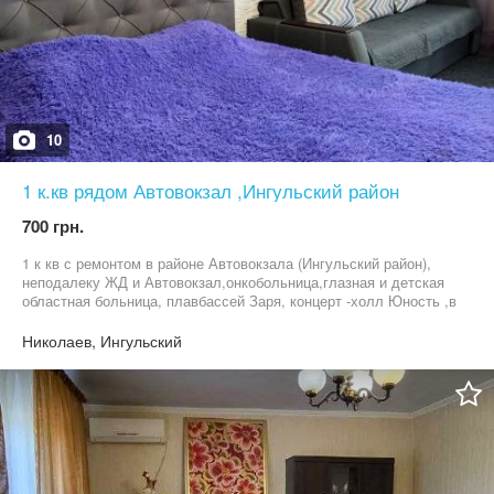
10
1 к.кв рядом Автовокзал ,Ингульский район
700 грн.
1 к кв с ремонтом в районе Автовокзала (Ингульский район),
неподалеку ЖД и Автовокзал,онкобольница,глазная и детская
областная больница, плавбассей Заря, концерт -холл Юность ,в
квартире есть все необходимое для комфортного проживания,в
наличии посуда,постельное, бытовая техника, двуспальная
Николаев, Ингульский
кровать и плюс односпальный диван.На выходных и на
праздники цена договорная Сутки 750 грн, от 7 дней-700 грн.