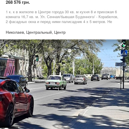
268 576 грн.
1 к. к в жилкопе в Центре города 30 кв. м кухня 8 и прихожая 6
комната 16,7 кв. м. Ул. Сенная/бывшая Буденного/ - Корабелов,
2 фасадных окна и перед ними палисадник 4 х 5 метров. Не
угловая. Высокие потолки 270 см. Свет, газ. вода и канализация
во дворе. Состояние под ремонт, давно никто не проживает.
Николаев, Центральный, Центр
Место отличное, удобно под любую коммерческую
деятельность. Рядом транспорт, школа, детский сад, больница,
городок Сказка, супермаркет, 1 квартал до улицы Соборной.
6999 уе. Двор закрывается. Возможность парадного выхода на
улицу Сенную.