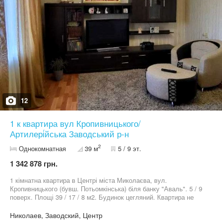
12
1 к квартира вул Кропивницького/
Артилері́йська Заводський р-н
2
Однокомнатная
39 м
5 / 9 эт.
1 342 878 грн.
1 кімнатна квартира в Центрі міста Миколаєва, вул.
Кропивницького (бувш. Потьомкінська) біля банку "Аваль". 5 / 9
поверх. Площі 39 / 17 / 8 м2. Будинок цегляний. Квартира не
кутова. Гаряча вода бойлер, у дворі є очищена вода. Балкон.
Вхід з кухні.
Николаев, Заводский, Центр