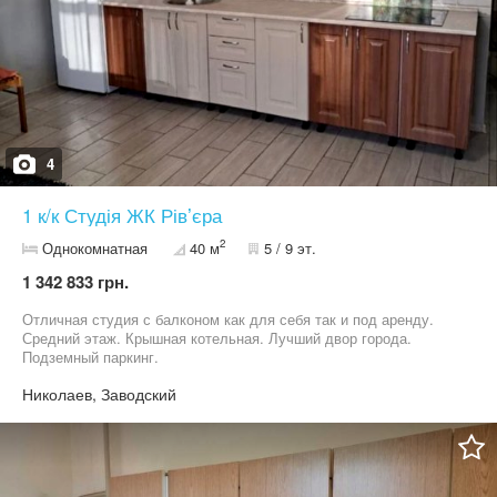
4
1 к/к Студія ЖК Рівʼєра
2
Однокомнатная
40 м
5 / 9 эт.
1 342 833 грн.
Отличная студия с балконом как для себя так и под аренду.
Средний этаж. Крышная котельная. Лучший двор города.
Подземный паркинг.
Николаев, Заводский