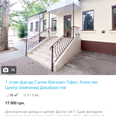
14
1 этаж фасад Салон Магазин Офис Агенство
Центр Шевченка Декабристов
2
55 м
1 / 1 эт.
17 000 грн.
Долгосрочная аренда в центре! Доступ 24/7. Сдаю фасадное
помещение под магазин, салон, агенство, офис - 55 метров кв.