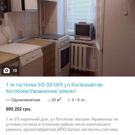
10
1 кк гостинка 3/5 33/19/5 ул.Космонавтов-
Китобоев/Украиночка/ ремонт
2
Однокомнатная
33 м
3 / 5 эт.
895 252 грн.
1 кк 3/5 кирпичний дом, ул.Китобоев /магазин Украиночка/.не
угловая,гостинка в отличном районе после капитального
ремонта, крупногабаритная,МПО,балкон застеклен,счетчики,
санузел совмещен, встроенние шкафи в прихожей ,газовая