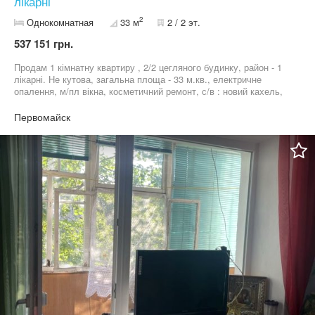
лікарні
2
Однокомнатная
33 м
2 / 2 эт.
537 151 грн.
Продам 1 кімнатну квартиру , 2/2 цегляного будинку, район - 1
лікарні. Не кутова, загальна площа - 33 м.кв., електричне
опалення, м/пл вікна, косметичний ремонт, с/в : новий кахель,
бойлер, сантехніка, ціна 12000 $, оформлення покупця.
Первомайск