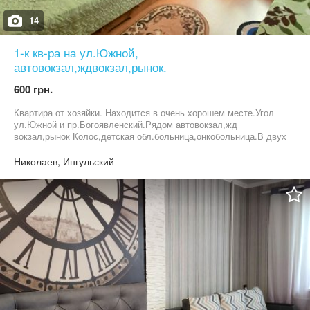
14
1-к кв-ра на ул.Южной,
автовокзал,ждвокзал,рынок.
600 грн.
Квартира от хозяйки. Находится в очень хорошем месте.Угол
ул.Южной и пр.Богоявленский.Рядом автовокзал,жд
вокзал,рынок Колос,детская обл.больница,онкобольница.В двух
минутах ходьбы АТБ,Мида,Галя балувана,
рыночек,банк,остановки автотранспорта.Стоянка во
Николаев, Ингульский
дворе.Рядом парковая зона,кинотеатр Юность,детская
площадка.Всегда чистая постель и
полотенца.Телевизор,микроволновка,ст.машинка. Выселение в
11.00.Поселение с 12.00(если свободна,можно и
раньше).Почасово-300грн,посуточно-650 грн.Залог
200грн.Пожалуйста звоните,сообщения не всегда вовремя вижу.