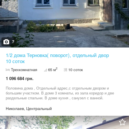
7
1/2 дома Терновка( поворот), отдельный двор
10 соток
2
Трехкомнатная
65 м
10 соток
1 096 684 грн.
Половина дома , Отдельный адрес,с отдельным двором и
большим участком. В доме 3 комнаты, из зала коридор и две
раздельные спальни. В доме кухня , санузел с ванной.
Городской водопровод, канализация септик, газовое отопление,
газовая колонка. Окна металлопласт, дом утеплен снаружи.
Николаев, Центральный
Возможность сделать гараж. Участок 10 соток. Берег реки