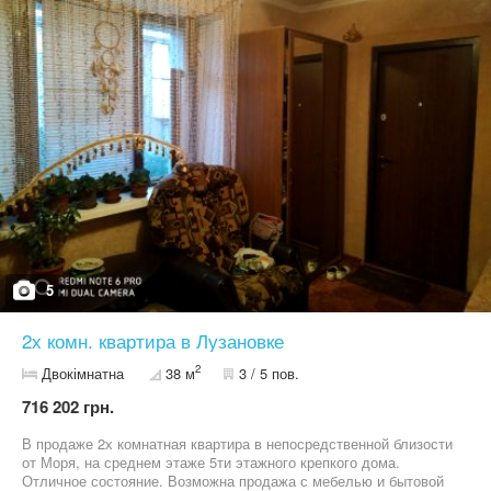
5
2х комн. квартира в Лузановке
2
Двокімнатна
38 м
3 / 5 пов.
716 202 грн.
В продаже 2х комнатная квартира в непосредственной близости
от Моря, на среднем этаже 5ти этажного крепкого дома.
Отличное состояние. Возможна продажа с мебелью и бытовой