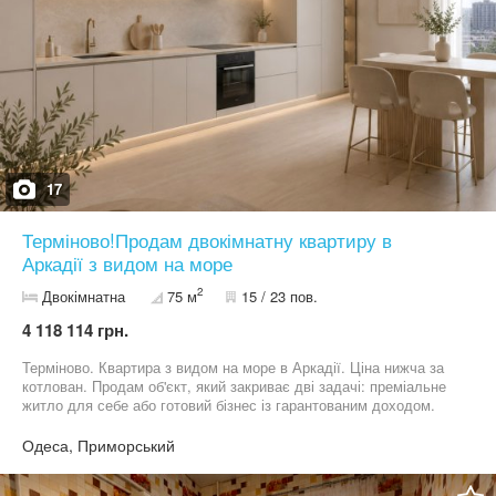
17
Терміново!Продам двокімнатну квартиру в
Аркадії з видом на море
2
Двокімнатна
75 м
15 / 23 пов.
4 118 114 грн.
Терміново. Квартира з видом на море в Аркадії. Ціна нижча за
котлован. Продам об'єкт, який закриває дві задачі: преміальне
житло для себе або готовий бізнес із гарантованим доходом.
Аналоги в цій локації здаються від 150 євро/доба. Локація
ліквідна 365 днів на рік. Влітку — подобово, взимку — дорога
Одеса, Приморський
довгострокова оренда. Адреса: м. Одеса, Гагарінське плато, 5/2.
Статусний комплекс в унікальній точці Аркадії. Море видно з