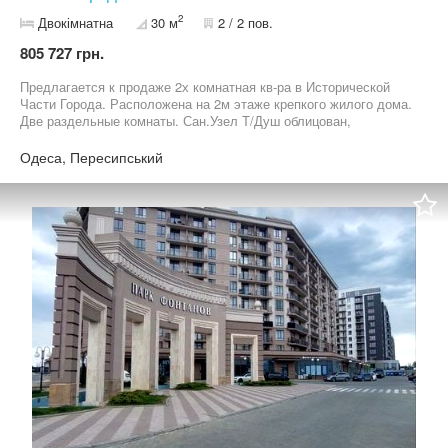
2
Двокімнатна
30 м
2 / 2 пов.
805 727 грн.
Предлагается к продаже 2х комнатная кв-ра в Исторической
Части Города. Расположена на 2м этаже крепкого жилого дома.
Две раздельные комнаты. Сан.Узел Т/Душ облицован,
установлен бойлер. 2х Тарифный Электро Счетчик день-ночь.
Тихий, уютный двор. Хорошее месторасположение. В шаговой
Одеса, Пересипський
доступности: Рынок; Школа; Детский Садик; Парковая Зона;
Магазины, Торговые Центры Транспортная развязка во все р-ны
города... Цена 18 000у.е.