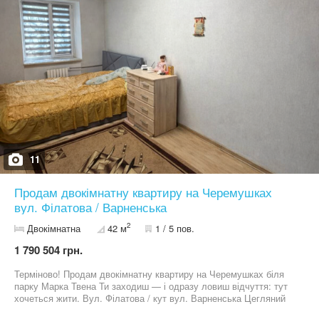
11
Продам двокімнатну квартиру на Черемушках
вул. Філатова / Варненська
2
Двокімнатна
42 м
1 / 5 пов.
1 790 504 грн.
Терміново! Продам двокімнатну квартиру на Черемушках біля
парку Марка Твена Ти заходиш — і одразу ловиш відчуття: тут
хочеться жити. Вул. Філатова / кут вул. Варненська Цегляний
будинок — надійність і тиша. — якісний ремонт робили для себе