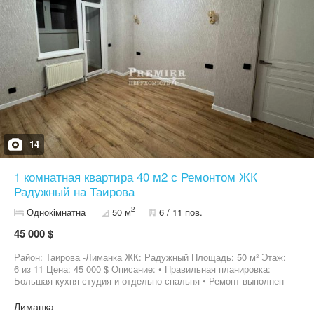
также денежная компенсация согласно Постановлению
Кабинета Министров №719. Подберём объект, проверим
документы и сопроводим на каждом этапе сделки.
14
1 комнатная квартира 40 м2 с Ремонтом ЖК
Радужный на Таирова
2
Однокімнатна
50 м
6 / 11 пов.
45 000 $
Район: Таирова -Лиманка ЖК: Радужный Площадь: 50 м² Этаж:
6 из 11 Цена: 45 000 $ Описание: • Правильная планировка:
Большая кухня студия и отдельно спальня • Ремонт выполнен
из качественных материалов •Застекленная лоджия •
Комфортный средний этаж • Развитая инфраструктура и
Лиманка