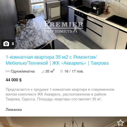
8
1-комнатная квартира 35 м2 с Ремонтом/
Мебелью/Техникой | ЖК «Акварель» | Таирова
2
Однокімнатна
35 м
16 / 17 пов.
44 000 $
Предлагается к продаже 1-комнатная квартира в современном
жилом комплексе ЖК Акварель, расположенном в районе
Таирова, Одесса. Площадь квартиры составляет 35 м²,
расположена на 16 этаже 17-этажного дома. Планировка
включает кухню 9 м², жилую комнату 17 м² и просторную
Лиманка
лоджию. Квартира с качественным современным ремонтом и
полностью укомплектована мебелью и техникой: холодильник,
бойлер, варочная поверхность, духовка, микроволновая печь,