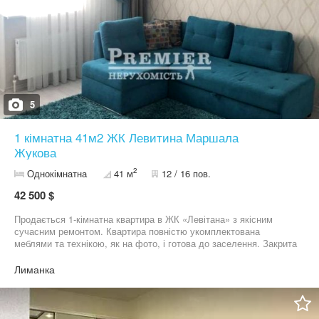
5
1 кімнатна 41м2 ЖК Левитина Маршала
Жукова
2
Однокімнатна
41 м
12 / 16 пов.
42 500 $
Продається 1-кімнатна квартира в ЖК «Левітана» з якісним
сучасним ремонтом. Квартира повністю укомплектована
меблями та технікою, як на фото, і готова до заселення. Закрита
територія будинку з облаштованим дитячим майданчиком
забезпечує комфорт і безпеку. Розвинена інфраструктура
Лиманка
району, поруч є все необхідне для життя, а також охоронювана
автостоянка. Чудовий варіант як для проживання, так і для
інвестиції. Телефонуйте!