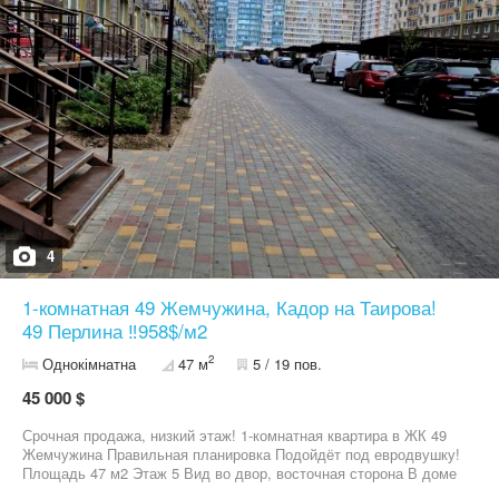
4
1-комнатная 49 Жемчужина, Кадор на Таирова!
49 Перлина ‼️958$/м2
2
Однокімнатна
47 м
5 / 19 пов.
45 000 $
Срочная продажа, низкий этаж! 1-комнатная квартира в ЖК 49
Жемчужина Правильная планировка Подойдёт под евродвушку!
Площадь 47 м2 Этаж 5 Вид во двор, восточная сторона В доме
подземный паркинг Генератор на лифты Нотариальная сделка