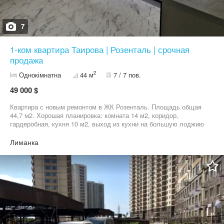
7
1-ком квартира Таирова | Розенталь | срочная
продажа
2
Однокімнатна
44 м
7 / 7 пов.
49 000 $
Квартира с новым ремонтом в ЖК Розенталь. Площадь общая
44,7 м2. Хорошая планировка: комната 14 м2, коридор,
гардеробная, кухня 10 м2, выход из кухни на большую лоджию
с отоплением 8 м2 – еще одна комната, санузел с ванной.
Квартира с газом. Установлен теплосчетчик. Малоэтажный
Лиманка
массив. Есть паркоместа, рядом супермаркет, Новая почта,
остановка. Продажа по переуступке – входит в стоимость. ID
213-300-983