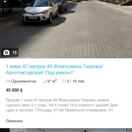
15
1 комн 47 метров 49 Жемчужина Таирова/
Архитекторская! Под ремонт!
2
Однокімнатна
47 м
5 / 19 пов.
45 000 $
Продам 1 комн 47 метров 49 Жемчужина Таирова, можно
сделать евро 2-х комн. На 5 этаже 19-и этажного здания! Дом
сдан и заселен. Площадь 47 м2 Правильна планировка. От
строителей. Большая ванная. В доме есть детский садик и
школы для детей, магазины и рядом оптовый рынок, Метро,
Лиманка
Эпицентр. Есть Генератор на дом. Охрана. Паркинг. Автономное
отопление. Своя обслуживающая компания. Во время