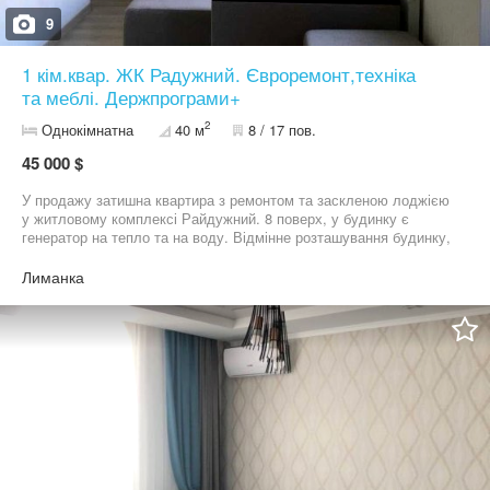
9
1 кім.квар. ЖК Радужний. Євроремонт,техніка
та меблі. Держпрограми+
2
Однокімнатна
40 м
8 / 17 пов.
45 000 $
У продажу затишна квартира з ремонтом та заскленою лоджією
у житловому комплексі Райдужний. 8 поверх, у будинку є
генератор на тепло та на воду. Відмінне розташування будинку,
близько до маршрутки та до магазинів. Квартира грамотно
перепланована на кухню вітальню та спальню. Є засклена
Лиманка
лоджія. Меблі та техніка залишаються. Можна купити за
державними програмами. Відмінний вибір для життя чи під
оренду. Телефонуйте,показ у зручний час! 47 65 16