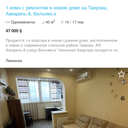
1-комн с ремонтом в новом доме на Таирова,
Акварель-8, Вильямса
2
Однокімнатна
40 м
10 / 17 пов.
47 000 $
Продается 1-к квартира в новом сданном доме, расположенном
в новом и современном спальном районе Таирова. ЖК
Акварель-8 улица Вильямса/ Чикаленко Квартира находится на
среднем этаже. Выполнен современный качественный ремонт,
продуманная функциональная перепланировка. Установлена
Лиманка
встроенная кухня, все новое. Дом с закрытой охраняемой
территорией, чистый благоустроенный двор, удобное
расположение с развитой инфраструктурой. Звоните,
записывайтесь на просмотр.