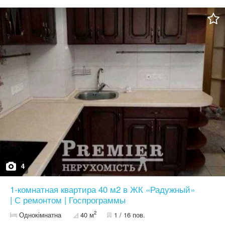
транспортная развязка • Паркинг Звоните записывайтесь на
просмотр код объекта ID: 213448
4
1-комнатная квартира 40 м2 в ЖК «Радужный»
| С ремонтом | Госпрограммы
2
Однокімнатна
40 м
1 / 16 пов.