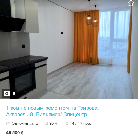
воздушной тревоги - генератор работает днем и ночью.
Красивый двор, детская площадка, в доме находится детский
сад, удобный подъезд, развитая инфраструктура. К морю 10
минут на авто. Ильфа и Петрова, Академика Вильямса,
Архитекторская, Строителей, проспект Небесной Сотни.
Звоните! Подробности по телефону. Узнайте первыми о самых
выгодных предложениях недвижимости в Одессе! Подпишитесь
или позвоните на телеграмм Domus - нерухомість Одеси Номер
оголошення на сайті компанії: SF-2-767-118-LX.
9
1-комн с новым ремонтом на Таирова,
Акварель-8, Вильямса/ Эпицентр
2
Однокімнатна
39 м
14 / 17 пов.
49 500 $