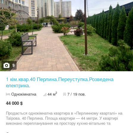
9
1 кім.квар.40 Перлина.Переуступка.Розведена
електрика.
2
Однокімнатна
44 м
7 / 19 пов.
44 000 $
Продається однокімнатна квартира в «Перлинному кварталі» на
Таїрова. 40 Перлина. Площа квартири — 44 метри. У квартирі
виконано перепланування на простору кухню-вітальню та
спальну зону. Проведено електромонтаж. Висота стель у