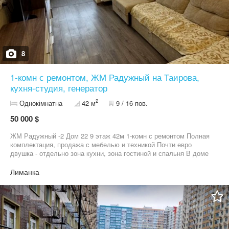
8
1-комн с ремонтом, ЖМ Радужный на Таирова,
кухня-студия, генератор
2
Однокімнатна
42 м
9 / 16 пов.
50 000 $
ЖМ Радужный -2 Дом 22 9 этаж 42м 1-комн с ремонтом Полная
комплектация, продажа с мебелью и техникой Почти евро
двушка - отдельно зона кухни, зона гостиной и спальня В доме
есть генератор! Счетчик на отопление и день/ночь
Лиманка