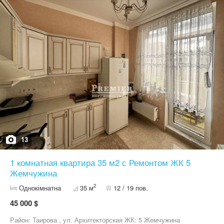
телевизор 55 дюймов и стиральная машина. Можно сразу
заехать и жить без дополнительных вложений. Из квартиры
открывается боковой вид на море, что добавляет ощущение
простора и комфорта. Жилой комплекс имеет развитую
инфраструктуру: рядом магазины, транспорт, учебные
заведения и все необходимое для комфортной жизни. Квартира
подходит как для собственного проживания, так и для сдачи в
аренду. Торг уместен. 216912 Полное сопровождение сделки.
Помощь в оформлении государственных программ: Е-Оселя,
Держмолодь, єВідновлення, жилищные сертификаты и
компенсации по постановлению №719.
13
1 комнатная квартира 35 м2 с Ремонтом ЖК 5
Жемчужина
2
Однокімнатна
35 м
12 / 19 пов.
45 000 $
Район: Таирова , ул. Архитекторская ЖК: 5 Жемчужина