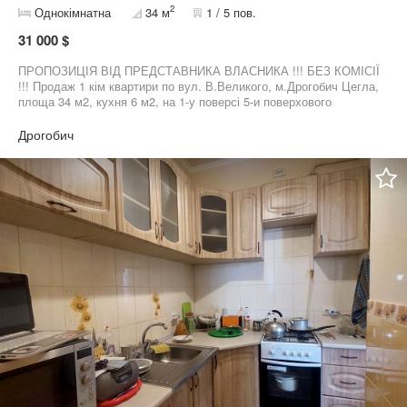
2
Однокімнатна
34 м
1 / 5 пов.
31 000 $
ПРОПОЗИЦІЯ ВІД ПРЕДСТАВНИКА ВЛАСНИКА !!! БЕЗ КОМІСІЇ
!!! Продаж 1 кім квартири по вул. В.Великого, м.Дрогобич Цегла,
площа 34 м2, кухня 6 м2, на 1-у поверсі 5-и поверхового
будинку. Зроблений ремонт, МПВ вікна( окрім балкону), ламінат,
опалення індивідуальне газове, санвузол суміжний, без меблів,
Дрогобич
є балкон,лічильники на воду, світло, газ