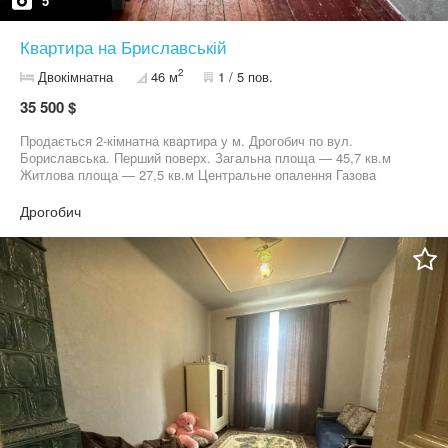
5
Квартира на Бриславській
2
Двокімнатна
46 м
1 / 5 пов.
35 500 $
Продається 2-кімнатна квартира у м. Дрогобич по вул.
Бориславська. Перший поверх. Загальна площа — 45,7 кв.м
Житлова площа — 27,5 кв.м Центральне опалення Газова
колонка ( нова) на гарячу воду Встановлені металопластикові
вікна ️ Квартира під ремонт - чудова можливість зробити житло
Дрогобич
повністю під себе. Зручний район, хороша локація.