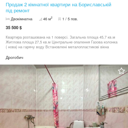
Продаж 2 кімнатної квартири на Бориславській
під ремонт
2
Двокімнатна
46 м
1 / 5 пов.
35 500 $
Квартира розташована на 1 поверсі. Загальна площа 45,7 кв.м
Житлова площа 27,5 кв.м Центральне опалення Газова колонка
( нова) на гарячу воду Встановлені металопластикові вікна ️
Квартира під ремонт - чудова можливість зробити житло
повністю під себе. Зручний район, хороша локація.
Дрогобич