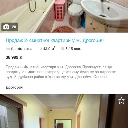
20
Продаж 2-кімнатної квартири у м. Дрогобич
2
Двокімнатна
43.9 м
5 / 5 пов.
36 999 $
Продаж 2-кімнатної квартири у м. Дрогобич Пропонується до
продажу 2-кімнатна квартира у цегляному будинку за адресою:
вул. Задубична район ж/д вокзалу у м. Дрогобич. Основні
характеристики квартири: Загальна площа: 43,9 м² Дві роздільні
кімнати, 11,8*2=23,6 м² житлової площі. Висота стель: 2,50 м
Дрогобич
Санвузол суміжний, є ванна Балкон, який виходить з кухні
Просторий коридор 9,6 м² Гарний житловий стан, квартира
готова до заселення Залишаються всі основні меблі та техніка
— переїзджайте без зайвих турбот! Документи в повному
порядку, квартира вільна для швидкого продажу Про локацію:
Інфрастуктура: Залізничний та автобусний вокзали поруч, що
забезпечує швидкий транспортний зв’язок з іншими містами. У
пішій доступності продуктові магазини, ресторан, дитячий