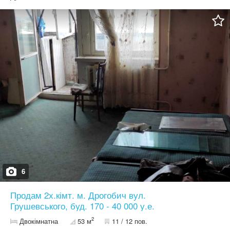
Кімнати: 17,3 м² та 13,5 м² Поверх: 4 з 5 Балкон: є Підвал: є
Вікна: на дві сторони (більше світла та комфортне
провітрювання) Стан: Квартира під капітальний ремонт —
хороший варіант для тих, хто хоче зробити ремонт “під себе”,
або під інвестицію (оренда/перепродаж після оновлення).
Переваги: затишний двір практичне планування ліквідна локація:
коледж + ТРЦ поруч = стабільний попит на оренду Телефонуйте
— домовимось про огляд.
6
Продам 2х.кімт. м. Дрогобич вул.
Грушевського, буд. 170 - 40 000 у.е.
2
Двокімнатна
53 м
11 / 12 пов.