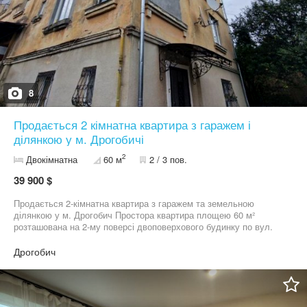
8
Продається 2 кімнатна квартира з гаражем і
ділянкою у м. Дрогобичі
2
Двокімнатна
60 м
2 / 3 пов.
39 900 $
Продається 2-кімнатна квартира з гаражем та земельною
ділянкою у м. Дрогобич Простора квартира площею 60 м²
розташована на 2-му поверсі двоповерхового будинку по вул.
Сагайдачного. Зручне планування: 2 кімнати, кухня, кладова,
суміжний санвузол Жилий стан, але потребує сучасного
Дрогобич
ремонту Опалення пічне Разом із квартирою у вартість входить
гараж та приватизована земельна ділянка Локація: спокійний
район із зручним розташуванням – поруч школи, садочки,
магазини. Це чудова можливість придбати житло з додатковими