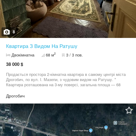
8
Квартира З Видом На Ратушу
2
Двокімнатна
68 м
3 / 3 пов.
38 000 $
Продається простора 2-кімнатна квартира в самому центрі міста
Дрогобич, по вул. І. Мазепи, з чудовим видом на Ратушу. *
Квартира розташована на 3-му поверсі, загальна площа — 68
кв.м., на 4 мансардному поверсі ще є квартира; * Високі стелі
додають відчуття простору та світла, а вдале планування
Дрогобич
забезпечує комфортне проживання. * Опалення комбіноване:
пічне газове та електричне, що дозволяє ефективно регулювати
витрати. Вартість 38000$