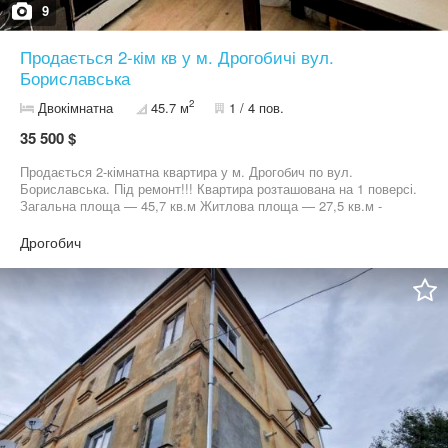
9
Продається 2-кім кв у м. Дрогобичі вул.
Бориславська
2
Двокімнатна
45.7 м
1 / 4 пов.
35 500 $
Продається 2-кімнатна квартира у м. Дрогобич по вул.
Бориславська. Під ремонт!!! Квартира розташована на 1 поверсі.
Загальна площа — 45,7 кв.м Житлова площа — 27,5 кв.м -
Центральне опалення - Газова колонка на гарячу воду -
Встановлені металопластикові вікна Квартира під ремонт —
Дрогобич
чудова можливість зробити житло повністю під себе. Зручний
район, хороша локація.