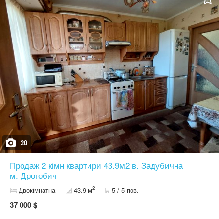
металопластикові вікна, вбудована кухня - в наявності всі нові
лічильники - місце під гараж Інфраструктура: тихий район міста,
поряд магазини, зупинка транспорту, нова пошта
20
Продаж 2 кімн квартири 43.9м2 в. Задубична
м. Дрогобич
2
Двокімнатна
43.9 м
5 / 5 пов.
37 000 $