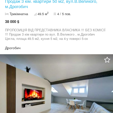
Продаж 3 кім. квартири 50 м2, вул.В.Великого,
м.Дрогобич
2
Трикімнатна
49.5 м
4 / 5 пов.
38 000 $
ПРОПОЗИЦІЯ ВІД ПРЕДСТАВНИКА ВЛАСНИКА !!! БЕЗ КОМІСІЇ
!!! Продаж 3 кім квартири по вул. В.Великого , м.Дрогобич
Цегла, площа 49.5 м2, кухня 5 м2, на 4-у поверсі 5-ох
поверхового будинку. Квартира потребує ремонту, кімнати
роздільні, МПВ вікна, опалення відключене від
Дрогобич
централізованого, санвузол роздільний - ванна, є меблі, є
балкон, є лічильники на воду, світло, газ Інфраструктура: тихій
двір, поруч магазини, поруч АТБ, аптеки, зупинка транспорта.