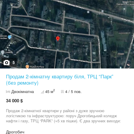
5
Продам 2-кімнатну квартиру біля, ТРЦ “Парк”
(без ремонту)
2
Двокімнатна
45 м
4 / 5 пов.
34 000 $
Продаж 2-кімнатної квартири у районі з дуже зручною
логістикою та інфраструктурою: поруч Дрогобицький коледж
нафти і газу, ТРЦ “PARK” (≈5 хв пішки). Є два зручних виходи:
на вул. Грушевського та з іншої сторони — на вул. Володимира
Великого. Параметри: Загальна площа: 45 м² Кухня: 5 м²
Дрогобич