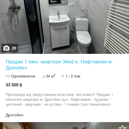
20
Продаж 1 кімн. квартири 34м2 в. Нафтовиків м.
Дрогобич
2
Однокімнатна
34 м
1 / 2 пов.
33 500 $
Пропозиція від представника власника, без комісії! Продаж 1
кімнатної квартири м. Дрогобич вул. Нафтовиків - будинок -
цегляний - квартира - не кутова - 1 поверх 2-во поверхового
будинку, свій окремий вхід, є відкрита тераса, фасад утеплений
з двох сторін - загальна площа 34м2 - сан.вузел - сумісний /
Дрогобич
душ кабіна / - опалення- індивідуальне газове /новий
двоконтурний котел / - стан - капітальний ремонт: змінена
електропроводка, труби, сан.техніка, покладена плитка, ламінат,