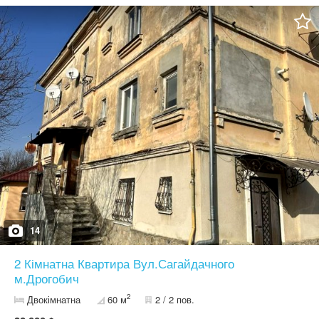
спокійному районі, який чудово підійде для комфортного
проживання; *** Вартість квартири — 35 000 $
14
2 Кімнатна Квартира Вул.Сагайдачного
м.Дрогобич
2
Двокімнатна
60 м
2 / 2 пов.