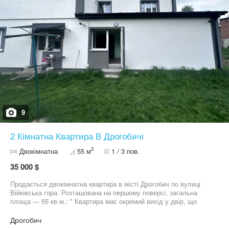
9
2 Кімнатна Квартира В Дрогобичі
2
Двокімнатна
55 м
1 / 3 пов.
35 000 $
Продається двокімнатна квартира в місті Дрогобич по вулиці
Війківська гора. Розташована на першому поверсі, загальна
площа — 55 кв.м.; * Квартира має окремий вихід у двір, що
забезпечує додатковий комфорт та зручність у користуванні; *
Встановлено автономне газове опалення, металопластикові
Дрогобич
вікна, наявні всі лічильники. * Житло знаходиться у хорошому та