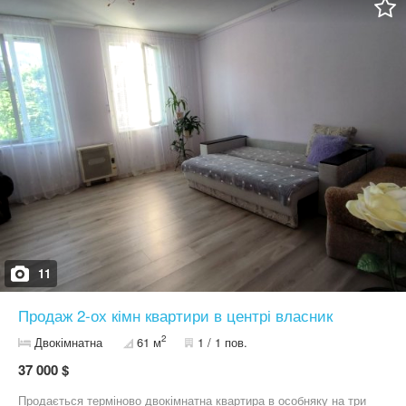
район є абсолютно усе що потрібно для комфортного життя.
Телефонуйте на вайбер або воцап домовимось про огляд
0,9,8,4,0,3,2,0,0,4 Вікторія
11
Продаж 2-ох кімн квартири в центрі власник
2
Двокімнатна
61 м
1 / 1 пов.
37 000 $
Продається терміново двокімнатна квартира в особняку на три