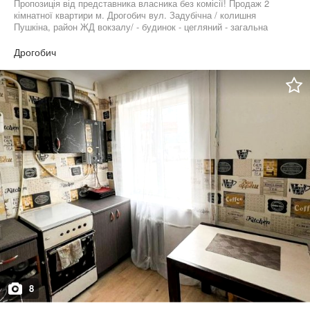
Пропозиція від представника власника без комісії! Продаж 2
кімнатної квартири м. Дрогобич вул. Задубічна / колишня
Пушкіна, район ЖД вокзалу/ - будинок - цегляний - загальна
площа 43,9м2 - кімнати - роздільні по 11,8м2 - висота стелі- 2,50
- сан.вузел- суміжний / ванна / - балкон з кухні - просторий
Дрогобич
коридор 9,6м2 - гарний житловий стан, залишаємо всі основні
меблі та техніку - Документи в порядку, квартира вільна
8