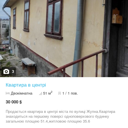
доступності — неподалік залізничний вокзал — близько 15 хв
пішки до автовокзалу — зручне транспортне сполучення з
центром міста
3
Квартира в центрі
2
Двокімнатна
51 м
1 / 1 пов.
30 000 $
Продається квартира в центрі міста по вулиці Жупна.Квартира
знаходиться на першому поверсі одноповерхового будинку
загальною площею 51.4,житловою площею 35.6
кВ.м.Складається з двох кімнат, кухні та вбиральні.Є підвал та