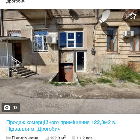
Дрогобич
двір з зеленою зоною. Загальна площа 38 м.кв. 2-кімнати
житловою площею 23.3 м.кв. Кухня 7 м.кв. Опалення
індивідуальне газове. Двохконтурний котел. Присутній балкон.
Добра локація ближній центр, поруч зупинка громадського
транспорту, продуктові магазини, супермаркети, школа,
садочок, парк та все необхідне для комфортного проживання!
13
Продаж комерційного приміщення 122,3м2 в.
Підвалля м. Дрогобич
2
П’ятикімнатна
122.3 м
1 / 2 пов.