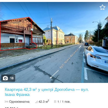
котел та батареї, зроблена гідроізоляція Інфраструктура:
закрита територія, гарно облаштований двір, дитячий майданчик,
паркомісце + місце під гараж Переваги: доглянута територія,
тихий район, поруч центр міста Якщо не працює київстар,
телефонуйте, будь ласка на вайбер, телеграм або вацап.
18
Квартира 42,3 м² у центрі Дрогобича — вул.
Івана Франка
2
Однокімнатна
42.3 м
1 / 1 пов.