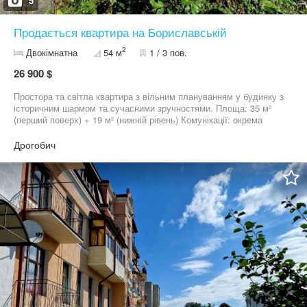
5
Продається квартира на Бориславській
2
Двокімнатна
54 м
1 / 3 пов.
26 900 $
Простора та світла квартира з вільним плануванням у будинку з
історичним шармом та сучасними зручностями. Площа: 35 м²
(перший поверх) + 19 м² (нижній рівень) Комунікації: окрема
електропідстанція, тепла підлога по всій квартирі, підведені
комунікації під 2 санвузли, встановлений котел та батареї,
Дрогобич
зроблена гідроізоляція Інфраструктура: закрита територія, гарно
облаштований двір, дитячий майданчик, паркомісце + місце під
гараж Переваги: доглянута територія, тихий район, поруч
школа,садочок,зупинка транспорту,магазини.