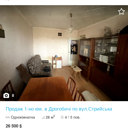
електропідстанція, тепла підлога по всій квартирі, підведені
комунікації під 2 санвузли, встановлений котел та батареї,
зроблена гідроізоляція Інфраструктура: закрита територія, гарно
облаштований двір, дитячий майданчик, паркомісце + місце під
гараж Переваги: доглянута територія, тихий район
8
Продаж 1-но кім. в Дрогобичі по вул.Стрийська
2
Однокімнатна
28 м
4 / 5 пов.
26 500 $