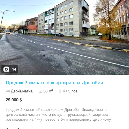
транспорту. Уся необхідна інфраструктура — в пішій
доступності. * Затишна квартира в центрі міста з гаражем та
земельною ділянкою — хороший варіант для проживання.
14
Продаж 2-кімнатної квартири в м.Дрогобич
2
Двокімнатна
38 м
4 / 5 пов.
29 900 $
Продаж 2-кімнатної квартири в м.Дрогобич Знаходиться в
центральній частині міста по вул. Трускавецькій Квартира
розташована на 4-му поверсі в 5-ти поверховому цегляному
будинку, Всі комунікації (електрика, водопровід, водовідвід, газ
). Є місце для паркування авто. Поруч з будинком внутрішній