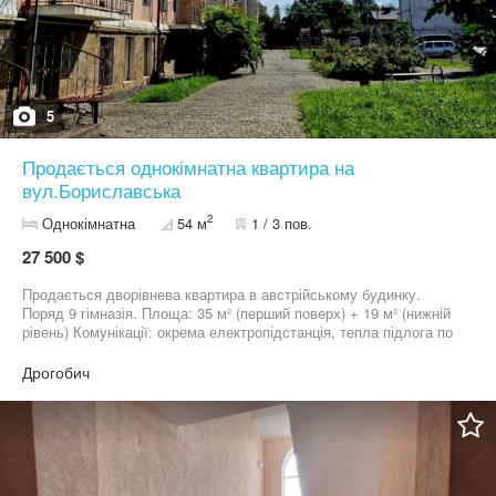
5
Продається однокімнатна квартира на
вул.Бориславська
2
Однокімнатна
54 м
1 / 3 пов.
27 500 $
Продається дворівнева квартира в австрійському будинку.
Поряд 9 гімназія. Площа: 35 м² (перший поверх) + 19 м² (нижній
рівень) Комунікації: окрема електропідстанція, тепла підлога по
всій квартирі, підведені комунікації під 2 санвузли, встановлений
котел та батареї, зроблена гідроізоляція Інфраструктура:
Дрогобич
закрита територія, гарно облаштований двір, дитячий майданчик,
паркомісце + місце під гараж Переваги: доглянута територія,
тихий район,поряд 9 гімназія,магазин,зупинка.