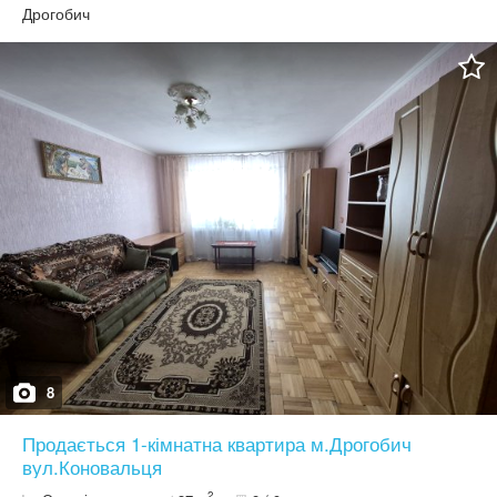
кладова.Потребує ремонту.Всі комунікації є.Такаж є можливість
Дрогобич
придбати неподалік гараж.
8
Продається 1-кімнатна квартира м.Дрогобич
вул.Коновальця
2