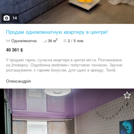
14
Продам однокомнатную квартиру в центре!
2
Однокімнатна
36 м
2 / 5 пов.
40 361 $
У продажі гарна, сучасна квартира в центрі міста. Розташована
на 2поверху. Оздоблена меблями і побутовою технікою. Зручне
розташування, є гарним бонусом, для сдачі в аренду. Тихій,
гарний двір і доброзичливі сусіди. Телефонуйте на whatsup за
додатковою інформацією. +38***********78
Олександрія