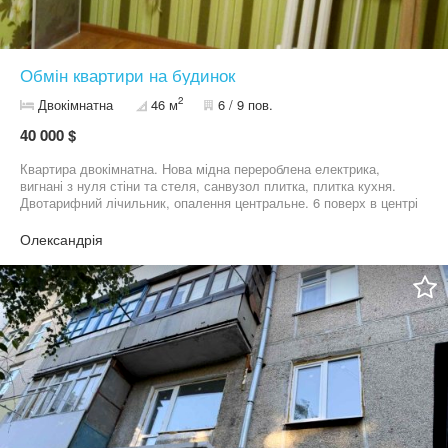
Обмін квартири на будинок
2
Двокімнатна
46 м
6 / 9 пов.
40 000 $
Квартира двокімнатна. Нова мідна перероблена електрика,
вигнані з нуля стіни та стеля, санвузол плитка, плитка кухня.
Двотарифний лічильник, опалення центральне. 6 поверх в центрі
будинку Соборний 99. Обмін на рівнозначний будинок,
розглядаємо варіанти. Не продаж
Олександрія