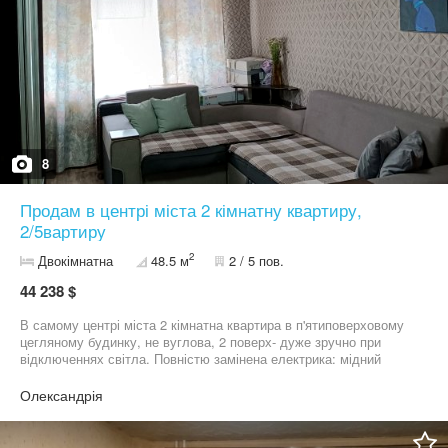
8
Продам в центрі міста 2 кімнатну квартиру,
2/5вартиру
2
Двокімнатна
48.5 м
2 / 5 пов.
44 238 $
В самому центрі міста 2 кімнатна квартира в п'ятиповерховому
цегляному будинку, не вуглова, 2 поверх- дуже зручно при
відключеннях світла. Повністю замінена електрика: мідний
кабель, розетки, вимикачі та рубильники. На воду нові труби
пайка, крани та шланги. Лічильники є на всі комунікації. Вікна та
Олександрія
балкон металопластикові. Скрізь натяжні стелі, нові міжкімнатні
двері. На вікнах ролети від сонця. Кладова кімната з
дзеркальними дверима- купе. Санвузол сумісний, стіни і підлога