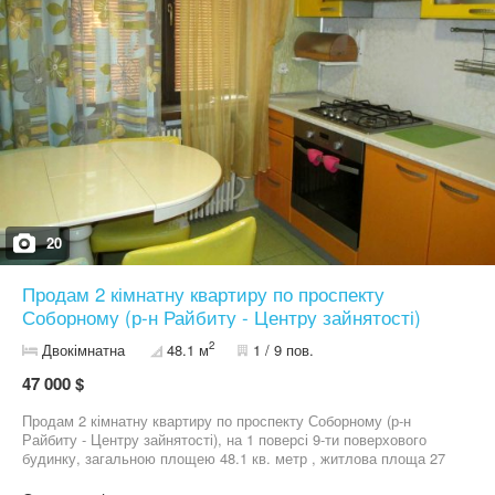
20
Продам 2 кімнатну квартиру по проспекту
Соборному (р-н Райбиту - Центру зайнятості)
2
Двокімнатна
48.1 м
1 / 9 пов.
47 000 $
Продам 2 кімнатну квартиру по проспекту Соборному (р-н
Райбиту - Центру зайнятості), на 1 поверсі 9-ти поверхового
будинку, загальною площею 48.1 кв. метр , житлова площа 27
кв.метрів, кухня 7.5 кв.метрів. Квартира з якісним