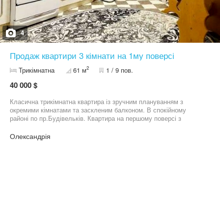
шикарний парк Шевченка через дорогу, зелений двір, приємне
оточення. На повідомлення та запитання відповідаю у Вайбер за
вказаним номером!!! Огляд за попередньою домовленістю.
Запрошуємо з пропозиціями.
4
Продаж квартири 3 кімнати на 1му поверсі
2
Трикімнатна
61 м
1 / 9 пов.
40 000 $
Класична трикімнатна квартира із зручним плануванням з
окремими кімнатами та заскленим балконом. В спокійному
районі по пр.Будівельків. Квартира на першому поверсі з
тамбуром. Не кутова. Все основне замінено, проводку
оновлювали. Лишається все як на фото, або обговорюємо.
Олександрія
Кухня 8,9 квадратів. Загальна 61 м. Один власник, показ з
наступного тижня.