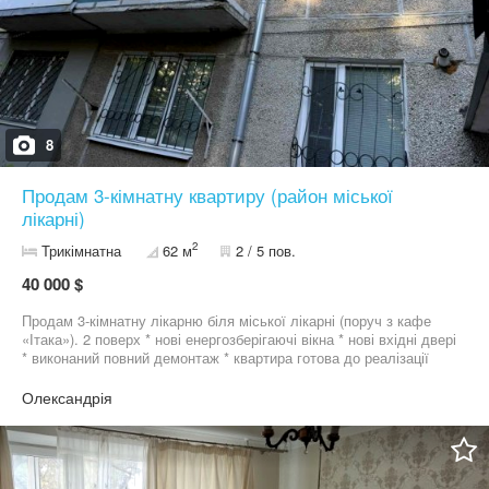
8
Продам 3-кімнатну квартиру (район міської
лікарні)
2
Трикімнатна
62 м
2 / 5 пов.
40 000 $
Продам 3-кімнатну лікарню біля міської лікарні (поруч з кафе
«Ітака»). 2 поверх * нові енергозберігаючі вікна * нові вхідні двері
* виконаний повний демонтаж * квартира готова до реалізації
власного дизайну * багато природного світла * зручне
планування * без “бабусиного ремонту” * автономне газове
Олександрія
опалення. Куплений новий котел і радіатори. Проведена тепла
підлога в одній кімнаті.