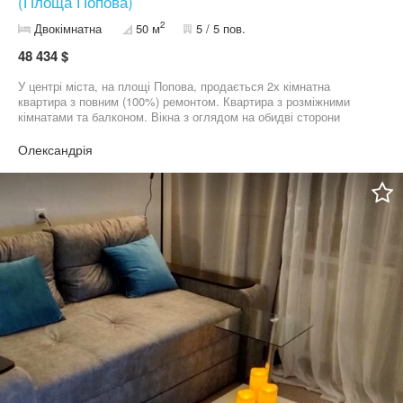
(Площа Попова)
2
Двокімнатна
50 м
5 / 5 пов.
48 434 $
У центрі міста, на площі Попова, продається 2х кімнатна
квартира з повним (100%) ремонтом. Квартира з розміжними
кімнатами та балконом. Вікна з оглядом на обидві сторони
будинку та чудовою панорамою міста. Частково мебльована.
Комфортне місцезнаходження квартири з побутовим сервісом
Олександрія
поряд: 20 школа, аптеки, магазини та інше. Відпбовім на
додаткові питання по телефону.