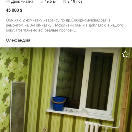
Двокімнатна
49.5 м
8 / 9 пов.
45 000 $
Обміняю 2 -кімнатну квартиру по пр.Соборному(квадрат) з
ремонтом,на 3-4 кімнатну . Можливий обмін з доплатою з нашого
боку. Розглянемо всі реальні пропозиції.
Олександрія