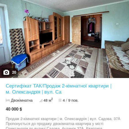
Електрика, Вивіз відходів, Газ, Центральний водопровід, + ,як
бонус, скважина;Без води не будете в любому випадку.
Інфраструктура (до 500 метрів): Відділення банку, банкомат,
Автовокзал, Аптека, Дитячий садок, Ринок, Парк, зелена зона,
Дитячий майданчик, Супермаркет, ТРЦ, Зупинка транспорту;
Ландшафт (до 1 км.): Парк; Інклюзивність: Двері ліфту шириною
від 0,9 м., Поручні на пандусі, Пандус довжиною до 2,4 м.,
Поручні на сходах, Широкі двері в підїзді (від 0,9 м.);
20
Сертифікат ТАК/Продаж 2-кімнатної квартири |
м. Олександрія | вул. Са
2
Двокімнатна
48 м
4 / 9 пов.
40 000 $
Продаж 2-кімнатної квартири | м. Олександрія | вул. Садова, 37А
Пропонується до продажу двокімнатна квартира у місті
Олександрія по вулиці Садова, будинок 37А. Квартира