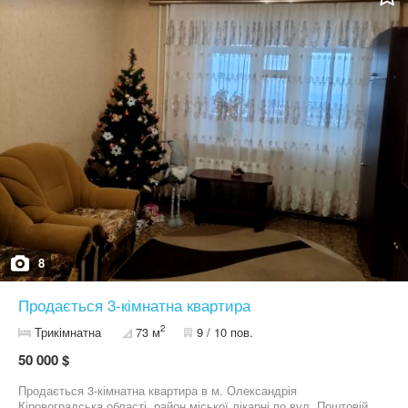
кахель, стеля пластик. Побутова техніка: холодильник, бойлер
новий ще на гарантії, пральна машина,нова витяжка ще на
гарантії, газплита з електропідпалом, пилосос. Інтернет WI- FI.
Кімнати не прохідні, мебльовані:спальня дерев'яне ліжко, шафа-
купе з антресолею. Зала: вугловий диван, триметрова шафа-
купе з дзеркальними дверима, комод і сучасна тумбочка під
телевізор. Кухня: обідній стіл, кухонні меблі. Кладова: велика
полиця, два шкафчики. В коридорі полиці для взуття. Чудова
локація, одним словом- центр : відділення центрального
ПриватБанку, школи, аптеки,зупинки транспорту,ринок,дитячий
майданчик, Будинок Культури, зони відпочинку, "АТБ", "Вдало",
відділення Укрпошти, Ощадбанк, та безліч інших послуг,
магазинів і ТЦ, стоянка автомобілів. Дзвоніть 09******12,
09******19. Огляд за попередньою домовленістю.
8
Продається 3-кімнатна квартира
2
Трикімнатна
73 м
9 / 10 пов.
50 000 $
Продається 3-кімнатна квартира в м. Олександрія
Кіровоградська області, район міської лікарні по вул. Поштовій,