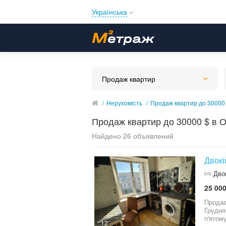
Українська
Русский
Українська
Продаж квартир
/
Нерухомість
/
Продаж квартир до 30000 
Продаж квартир до 30000 $ в О
Найдено 26 объявлений
Двокі
Дво
25 000
Продає
Грудня
п'ятом
12