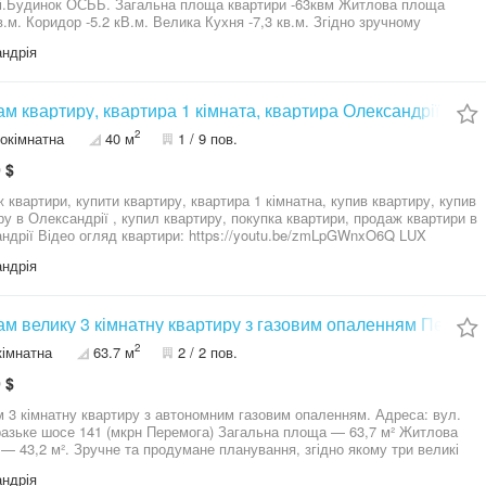
і.Будинок ОСББ. Загальна площа квартири -63квм Житлова площа
Коридор -5.2 кВ.м. Велика Кухня -7,3 кв.м. Згідно зручному
 великі кімнати, 3 кладовки, балкон та
ндрія
 засклені . Квартира дуже тепла, невуглова. Встановлені
пластикові вікна, нові вхідні двері, всі лічильники. Великий та зручний
. Поруч з будинком мережа маркетів, школи, аптека, розважальні
и, нова пошта, ринок, банк, салони краси, зупинка, дитячі заклади,
м квартиру, квартира 1 кімната, квартира Олександрії, вул
альдс. Квартира без боргів, документи готові до продажу,
2
окімнатна
40 м
1 / 9 пов.
тровані особи відсутні. Ціна 27000$ Контакти для зв'язку та консультації
*79, 09******48, 05******42 Наталія
 $
 квартири, купити квартиру, квартира 1 кімнатна, купив квартиру, купив
ру в Олександрії , купил квартиру, покупка квартири, продаж квартири в
tps://youtu.be/zmLpGWnxO6Q LUX
НТИ Квартира знаходиться м Олександрія вул Садова 64, 1
ндрія
ира розрахована на сімʼю з 2, 3х чи 4х людей. В
рі все є для комфортного життя: - квартира продається без Мебелі
, шкаф купе…) техніки (мікрохвильовка, холодильник, кавоварка, посуд,
рка, телевізор, пральна машина …) Можно з цим всім + 2000 у.е В
м велику 3 кімнатну квартиру з газовим опаленням Перемо
 залишається: - вбудована кухня - електро духовка - електро плита -
2
кімнатна
63.7 м
2 / 2 пов.
йлер - електро сушка для речей - 2
ильник - кондіціонер - сигналізація ( датчики руху, датчик
 $
дверей ) - фільтр на воду Додатково можливо купити гараж Біля
и: для авто, речей (1000-2000 у.е )
 3 кімнатну квартиру з автономним газовим опаленням. Адреса: вул.
шосе 141 (мкрн Перемога) Загальна площа — 63,7 м² Житлова
продумане планування, згідно якому три великі
и, кухня, балкон, великий коридор та роздільні туалет і ванна, що дуже
ндрія
і сусіди.