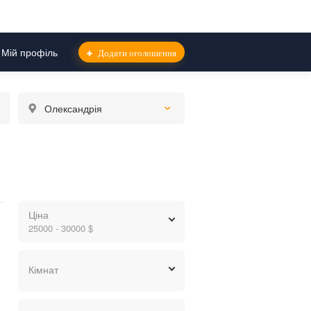
Мій профіль
Додати оголошення
Олександрія
Ціна
25000 - 30000 $
грн.
$
евр.
Кімнат