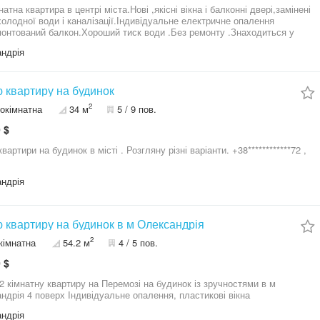
атна квартира в центрі міста.Нові ,якісні вікна і балконні двері,замінені
холодної води і каналізації.Індивідуальне електричне опалення
монтований балкон.Хороший тиск води .Без ремонту .Знаходиться у
 районі центральної площі,менше шуму,менше машин,,чисте
ндрія
я,далеко від труб Теплокомуненерго і приватного сектору з пічним
 .Для людей,які цінують свіже повітря і тишу разом із комфортним
уванням в самому центрі міста Дружні сусіди.Торг.
 квартиру на будинок
2
окімнатна
34 м
5 / 9 пов.
 $
вартири на будинок в місті . Розгляну різні варіанти. +38************72 ,
ндрія
 квартиру на будинок в м Олександрія
2
кімнатна
54.2 м
4 / 5 пов.
 $
2 кімнатну квартиру на Перемозі на будинок із зручностями в м
Олександрія 4 поверх Індивідуальне опалення, пластикові вікна
ндрія