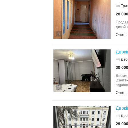
Три
28 000
Продає
дизайн
8
Олекса
Двокі
Дво
30 000
Двокім
,сантехника,елект
адресо
11
віддат
Олекса
Двокі
Дво
29 000