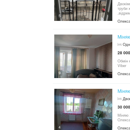
Двокімн
труби 
,відре
5
тихому
Олекса
повітр
опаленням
розташ
Міняю
Одн
28 000
Обмін к
Viber
9
Олекса
Міняю
Дво
30 000
Міняю 
4
Олекса