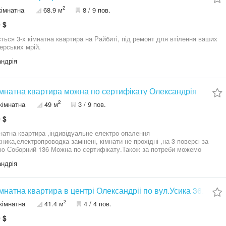
2
кімнатна
68.9 м
8 / 9 пов.
 $
ться 3-х кімнатна квартира на Райбиті, під ремонт для втілення ваших
ерських мрій.
ндрія
мнатна квартира можна по сертифікату Олександрія
2
кімнатна
49 м
3 / 9 пов.
 $
натна квартира ,індивідуальне електро опалення
ропроводка замінені, кімнати не прохідні ,на 3 поверсі за
ю Соборний 136 Можна по сертифікату.Також за потреби можемо
и старі меблі дивани крісла шафи килими штори (самі лише щоб
ндрія
забрали з дачі )Кухнні меблі залишаються в квартирі
мнатна квартира в центрі Олександріі по вул.Усика 36.
2
кімнатна
41.4 м
4 / 4 пов.
 $