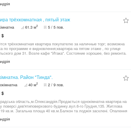
ий.Кімнати роздільні.Санвузол роздільний. Газова колонка для гарячої
ндрія
о дає можливість мати гарячу воду навіть при відключенні світла. Дах
тікає,будинок кооперативний,тому мешканці стежать за станом
лі.Поряд знаходяться дитячі садочки,дві школи,супермаркети,зупинка
орту,аптеки багато чого іншого,необхідного для комфортного
ира трёхкомнатная , пятый этаж
ання. В підвальному приміщенні будинку є персональна комора.
2
кімнатна
61.3 м
5 / 5 пов.
 $
хкомнатная квартира покупателю за наличные торг; возможна
а по программе е видновлення;квартира на пятом этаже , по улице
льского дом 31. Возле кафе "Итака". Состояние хорошее, без ремонта.
 - 61,3 кв.м., комнаты- 1 - (10,5 кв.м):, 2 - (17,1 кв.м.), 3- (17,0 кв.м.),
ндрія
.м., ванная и туалет раздельные, есть кладовка (1,2 кв.м).
 не застеклен.
імнатна. Район "Тинда".
2
окімнатна
40 м
2 / 9 пов.
 $
градська область,м.Олександрія.Продається однокімнатна квартира на
у поверсі дев'ятиповерхового будинку.вул.6-го Грудня,135. Житлова
19 кв.м. Загальна площа 40 кв.м.Балкон та лоджія засклені. Опалення
лізоване. Поряд дві школи,дитячі садочки,супермаркети,зупинки
ндрія
ського транспорту. З приводу меблів обговорюється окремо.