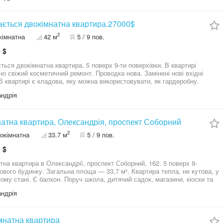
влені металопластикові вікна, всі лічильники, нова сантехніка, газовий
та колонка. В квартирі автономне газове опалення, що економно і
ом. Меблі
ється двокімнатна квартира.27000$
ніка згідно домовленості. Поруч знаходяться: магазини, зупинка
2
кімнатна
42 м
5 / 9 пов.
церква. Ціна: 29 000 $ або обмін на двокімнатну квартиру с
для звʼязку та консультації:
 $
*79 05******42
ться двокімнатна квартира. 5 поверх 9-ти поверхівки. В квартирі
но свіжий косметичний ремонт. Проводка нова. Замінені нові вхідні
 В квартирі є кладова, яку можна використовувати, як гардеробну.
з квартирою є ще одна кладова кімната ( 6 м кв), яку можна
ндрія
лаштувати, як окрему третю кімнату. Квартира знаходиться у
ому районі з гарною інфраструктурою. Біля будинку чимало
тових магазинів.
натна квартира, Олександрія, проспект Соборний
2
окімнатна
33.7 м
5 / 9 пов.
 $
на квартира в Олександрії, проспект Соборний, 162. 5 поверх 9-
о будинку. Загальна площа — 33,7 м². Квартира тепла, не кутова, у
ому стані. Є балкон. Поруч школа, дитячий садок, магазини, кіоски та
йний район, хороше розташування. Ціна — 25 000 $.
ндрія
ий невеликий торг.
імнатна квартира