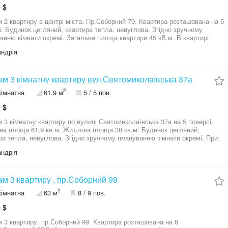
 $
 2 квартиру в центрі міста. Пр.Соборний 79. Квартира розташована на 5
і. Будинок цегляний, квартира тепла, невуглова. Згідно зручному
анню кімнати окремі. Загальна площа квартири 45 кВ.м. В квартирі
влені металопластикові вікна, всі лічильники. Зручна транспортна
ндрія
зка, розвинена інфраструктура, поруч з будинком мережа маркетів,
а, ринок, школа, аптека, розважальні заклади, банк, Нова пошта,
й майданчик. Квартира без боргів, зареєстровані особи відсутні,
нти готові до продажу. Підходить під програму є оселя, сертифікат.
м 3 кімнатну квартиру вул.Святомиколаївська 37а
вартири 28000$ торг присутній. Контакти для зв'язку та консультації
2
кімнатна
61.9 м
5 / 5 пов.
*79, 09******48, 05******42 Наталія
 $
 3 кімнатну квартиру по вулиці Святомиколаївська 37а на 5 поверсі.
на площа 61,9 кв.м. Житлова площа 38 кв.м. Будинок цегляний,
ра тепла, невуглова. Згідно зручному плануванню кімнати окремі. При
иру є дві шафи-кладовки. Також є чердачний поверх, який можна
ндрія
увати як місце для зберігання речей. В ванній кімнаті та туалеті
лічильники.
 транспортна розв'язка, розвинена інфраструктура, поруч з будинком
 маркетів, зупинка, школа, аптека, розважальні заклади, банк, Нова
м 3 квартиру , пр.Соборний 99
 дитячий майданчик. Квартира без боргів, документи готові до продажу.
2
кімнатна
63 м
8 / 9 пов.
Ціна квартири 27000$ Контакти для зв'язку та консультації 05******42
 $
 3 квартиру, пр.Соборний 99. Квартира розташована на 8