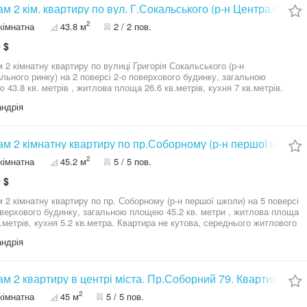
м 2 кім. квартиру по вул. Г.Сокальського (р-н Центрального
2
кімнатна
43.8 м
2 / 2 пов.
 $
 2 кімнатну квартиру по вулиці Григорія Сокальського (р-н
льного ринку) на 2 поверсі 2-о поверхового будинку, загальною
 43.8 кв. метрів , житлова площа 26.6 кв.метрів, кухня 7 кв.метрів.
ра охайна, встановлена газова колонка гарячої води, всі лічильники.
ндрія
ня-централізоване. Балкон не засклений. На подвір'ї, біля будинку, є
з підвалом, який відноситься до квартири. Будинок розташований в
у місці - поряд знаходяться школа, дитячий садочок, аптеки,
аркет, зупинки громадського транспорту, центральний базар,
м 2 кімнатну квартиру по пр.Соборному (р-н першої школи)
Неподалік- міська лікарня, залізничний вокзал, центр міста.
2
кімнатна
45.2 м
5 / 5 пов.
ра продається з меблями. Можливий продаж по програмі Е-
лення.
 $
мнатну квартиру по пр. Соборному (р-н першої школи) на 5 поверсі
оверхового будинку, загальною площею 45.2 кв. метри , житлова площа
в.метрів, кухня 5.2 кв.метра. Квартира не кутова, середнього житлового
встановленіі м/п вікна, всі лічильники , нова колонка на гарячу воду.
ндрія
ня-централізоване. Будинок розташований в дуже зручному місці -
знаходяться : школа, дитячий садочок, атпеки, супермаркети, торгові
, відділення пошти, зупинки громадського транспорту. Недалеко міська
я, центр міста, парк Шевченка. Можливий продаж по програмі Е-
м 2 квартиру в центрі міста. Пр.Соборний 79. Квартира ро
лення.
2
кімнатна
45 м
5 / 5 пов.