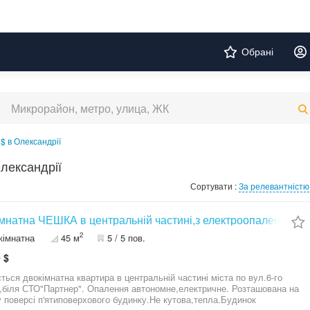
Обрані
$ в Олександрії
лександрії
Сортувати :
За релевантністю
мнатна ЧЕШКА в центральній частині,з електроопаленням
2
кімнатна
45 м
5 / 5 пов.
 $
ться двокімнатна квартира в центральній частині міста по вул.6-го
,біля СТО"Партнер". Опалення автономне,електричне. Розташована на
у поверсі п'ятиповерхового будинку.Не кутова,тепла.Будинок