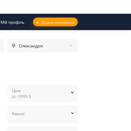
Мій профіль
Додати оголошення
Олександрія
Ціна
ксандрійського (Димитрове), РОЗТЕРМІНУ
до 10000 $
грн.
$
евр.
Кімнат