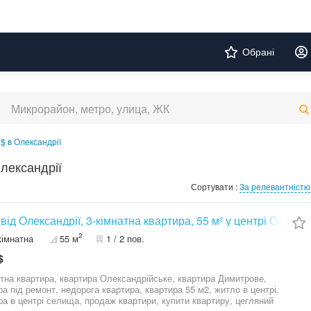
Обрані
$ в Олександрії
лександрії
Сортувати :
За релевантністю
 від Олександрії, 3-кімнатна квартира, 55 м² у центрі Оле
2
кімнатна
55 м
1 / 2 пов.
$
атна квартира, квартира Олександрійське, квартира Димитрове,
ра під ремонт, недорога квартира, квартира 55 м2, житло в центрі,
ра в центрі селища, продаж квартири, купити квартиру, цегляний