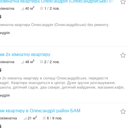
комнатна квартира Олександрія (Олександрійське) без ремо
2
кімнатна
40 м
1 / 2 пов.
$
омнатна квартира Олександрія (Олександрійське) без ремонту
ндрія
м 2х кімнатну квартиру
2
кімнатна
48 м
2 / 2 пов.
$
 2х кімнатну квартиру в селищі Олександрійське, передмістя
ндрії. Квартира знаходиться в центрі. Дуже зручне розташування.
школа, дитячий садок, два сквери, дитячий майданчик, магазини,кафе,
, пошта та автобусна зупинка. До центру міста, їхати на автобусі 30
ндрія
 Поряд озеро та річка. Тихе, спокійне міце, для проживання. Стан
ри задовільний! Можна одразу проживати. Опалення - конвектори!
к газофікваний, всі документи готові, при бажанні, можна одразу
газове опалення... По квартирі: Велика зала, спальня, коридор,
м квартиру в Олександрії район БАМ
2
окімнатна
21 м
6 / 9 пов.
Т. Г.Шевченка, 15 хвилин на авто...
$