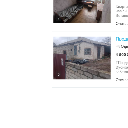
Кварти
навісн
Встано
7
та дод
Олекса
Прода
Одн
4 500 
ТПрода
Вусика
забажа
5
даний 
Олекса