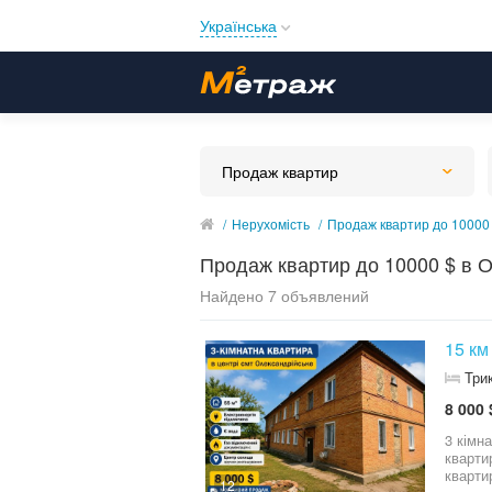
Українська
Русский
Українська
Продаж квартир
/
Нерухомість
/
Продаж квартир до 10000 
Продаж квартир до 10000 $ в О
Найдено 7 объявлений
15 км
Три
8 000 
3 кімн
кварти
кварти
12