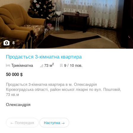
8
Продається 3-кімнатна квартира
2
Трикімнатна
73 м
9 / 10 пов.
50 000 $
Продається 3-кімнатна квартира в м. Олександрія
Кіровоградська області, район міської лікарні по вул. Поштовій,
73 кв.м
Олександрія
← Попередня
Наступна →