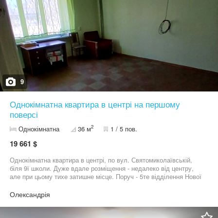
9
Однокімнатна квартира в центрі на першому
поверсі
2
Однокімнатна
36 м
1 / 5 пов.
19 661 $
Однокімнатна квартира в центрі, по вул. Святомиколаївській,
біля 9ї школи. Дуже вдале розміщення - недалеко від центру,
але при цьому тихе затишне місце. Поруч - 5те відділення Нової
Пошти, магазини та вся інфраструктура. Квартира на першому
поверсі. Велика кімната, металопластикові вікна, нові вхідні
Олександрія
двері, у тамбурі теж нові металеві двері. У ванній нова плитка, в
кухні зроблений фартух з плитки. На вікнах ґрати. Балкона
немає. Але є невелика кладовка коридорі. Квартира без боргів,