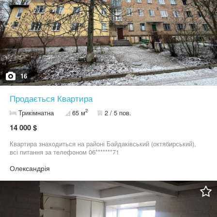
16
Продається Квартира
2
Трикімнатна
65 м
2 / 5 пов.
14 000 $
Квартира знаходиться на районі Байдаківський (октябирський),
всі питання за телефоном 06*******71
Олександрія