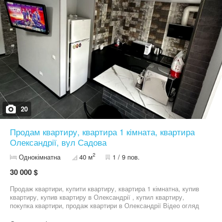
20
Продам квартиру, квартира 1 кімната, квартира
Олександрії, вул Садова
2
Однокімнатна
40 м
1 / 9 пов.
30 000 $
Продаж квартири, купити квартиру, квартира 1 кімнатна, купив
квартиру, купив квартиру в Олександрії , купил квартиру,
покупка квартири, продаж квартири в Олександрії Відео огляд
квартири: https://youtu.be/zmLpGWnxO6Q LUX АПАРТАМЕНТИ