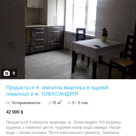
9
Продається 4- кімнатна квартира в чудовій
локалізції в м. ОЛЕКСАНДРІЯ
2
Чотирикімнатна
75 м
5 / 5 пов.
42 000 $
Продається 4-кімнатна квартира, м. Олександрія, 5/5 будинку,
будинок з червоної цегли, чудовий напор води завжди. Нагрів
води - газова колонка. Після капітального ремонту. Замінена