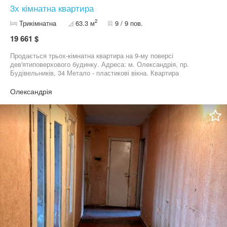
3х кімнатна квартира
2
Трикімнатна
63.3 м
9 / 9 пов.
19 661 $
Продається трьох-кімнатна квартира на 9-му поверсі
дев'ятиповерхового будинку. Адреса: м. Олександрія, пр.
Будівельників, 34 Метало - пластикові вікна. Квартира
підготовленна до ремонту. Деталі при зустрічі та огляді
квартири. Тел.: 075-198-81-23
Олександрія