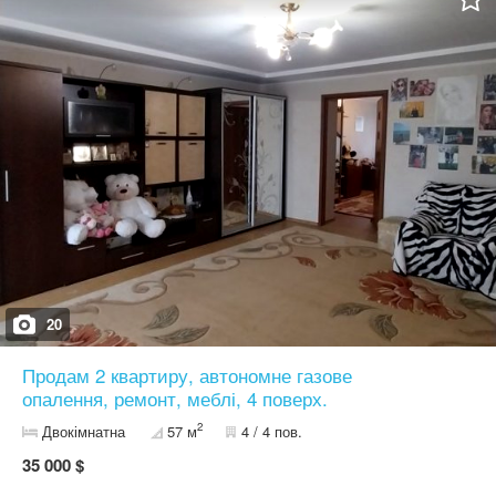
документи в порядку, все готове до переоформлення. Без
комісії. Власник.
20
Продам 2 квартиру, автономне газове
опалення, ремонт, меблі, 4 поверх.
2
Двокімнатна
57 м
4 / 4 пов.
35 000 $