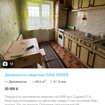
12
Двокімнатна квартира БАМ 20000$
2
Двокімнатна
49.2 м
9 / 9 пов.
20 000 $
Продається двокімнатна квартира на БАМі вул.Садова,37-А.
Квартира розташована на дев'ятому поверсі.Стан житловий.Ліфт
працює.Дах не протікає.Опалення центалізоване.Не