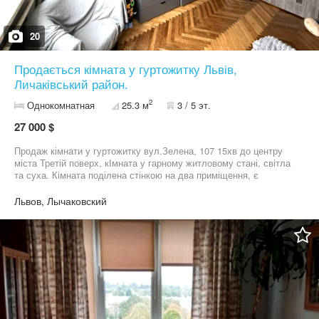
20
Продається кімната у гуртожитку Львів,
Личаківський район.
2
Однокомнатная
25.3 м
3 / 5 эт.
27 000 $
Продаж кімнати у гуртожитку вул.Зелена, 107 15хв до центру
міста Третій поверх, кІмната у гарному житловому стані, світла
та суха. Кімната поділена стінкою на два приміщення, є
можливість облаштувати свою ванну кімнату, оскільки поруч
комунікації, та кухню. Туалет спільний ще з однією людиною.
Львов, Лычаковский
Кухня спільного користування, стоїть особиста плита. На дві
кімнати є зона пральні. Зручна траспортна розв'язка.
Телефонуйте! Код - 393771 Код об'єкта: k107.7`393771`272. АН
"Атланта". Більше інформації та світлин за посиланням:
https://www.atlanta.ua/uk/lvov/object/kommunalnye/393771