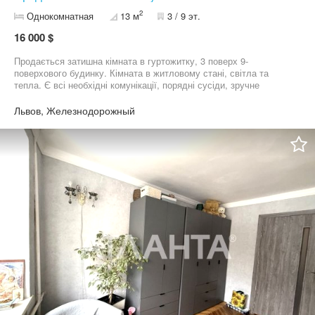
2
Однокомнатная
13 м
3 / 9 эт.
16 000 $
Продається затишна кімната в гуртожитку, 3 поверх 9-
поверхового будинку. Кімната в житловому стані, світла та
тепла. Є всі необхідні комунікації, порядні сусіди, зручне
розташування. • Ціна: 16 000 $ • Гарна інфраструктура: поруч
магазини, зупинки транспорту, швидкий доїзд до центру. •
Львов, Железнодорожный
Підходить для студентів, молодих сімей або як інвестиція під
оренду. Телефонуйте для детальної інформації та перегляду!