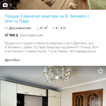
7
Продаж 2 кімнатної квартири на В. Великого (
біля тц Парк)
2
Двухкомнатная
51 м
8 / 9 эт.
47 900 $
Без комиссии
Продається чудова 2-кімнатна квартира у місті Дрогобич, вул.
В.Великого ( район ТЦ Парк) Квартира під ремонт!!! Площа: 50.6
м кв Кімнати: 2 окремі Кухня: 7 м кв Поверх: 8/9 Індивідуальне
газове опалення Пластикові вікна Засклений балкон Замінений
новий ліфт у під’їзді Є підвал Квартира чиста, простора!
Дрогобыч
Інфраструктура: Поруч ТЦ Парк, аптеки, кафе, автостанція.
Зручна транспортна розв’язка, швидкий доїзд у центр.