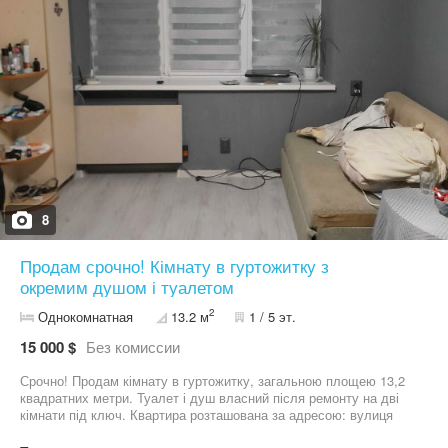
8
Продам срочно! Кімнату в гуртожитку з
окремим душом і туалетом
2
Однокомнатная
13.2 м
1 / 5 эт.
15 000 $
Без комиссии
Срочно! Продам кімнату в гуртожитку, загальною площею 13,2
квадратних метри. Туалет і душ власний після ремонту на дві
кімнати під ключ. Квартира розташована за адресою: вулиця
Івасюка 9,ближній центр. Квартира знаходиться на першому