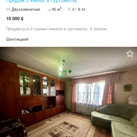
2
Двухкомнатная
45 м
3 / 9 эт.
16 000 $
Продаються 2 суміжні кімнати в гуртожитку. Є балкон.
Шептицкий