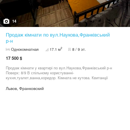
14
Продаж кімнати по вул.Наукова,Франківський
р-н
2
Однокомнатная
17.1 м
8 / 9 эт.
17 500 $
Продаж кімнати у квартирі по вул.Наукова,Франківський р-н
Поверх: 8/9 В спільному користуванні-
кухня,туалет,ванна,коридор. Кімната не кутова. Квитанції
приходять окремо на дві сімї по воді,опалення,газу Дуже зручна
локація,розвинута інфраструктура-дитячий
Львов, Франковский
майданчик,школа,садочок,ліцей,ТЦ Вікторія Гарденс,багато
магазинів та кіосків-Близенько,АТБ,Рукавичка Вартість 17500$