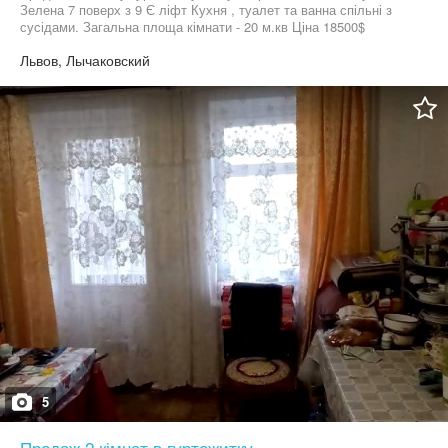
Зелена 7 поверх з 9 Є ліфт Кухня , туалет та ванна спільні з
сусідами. Загальна площа кімнати - 20 м.кв Ціна 18500$
Львов, Лычаковский
5
Продаж 2 кімнат в гуртожитку