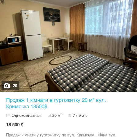
міста Телефонуйте для деталей та перегляду. Номер
оголошення на сайті компанії: SF-3-290-860-LX.
20
Продаж 1 кімнати в гуртожитку 20 м² вул.
Кримська 18500$
2
Однокомнатная
20 м
7 / 9 эт.
18 500 $
Продаж кімнати у гуртожитку по вул. Кримська , бічна вул.