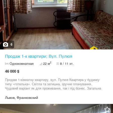
6
Продаж 1-к квартири; Вул. Пулюя
2
Однокомнатная
22 м
8 / 11 эт.
46 000 $
Продам 1-кімнатну квартиру, вул. Пулюя Квартира у будинку
типу «готелька». Світла та затишна, зручне планування.
Чудовий варіант як для проживання, так і під бізнес. Загальна
площа: 22 кв.м Житлова площа: 12 кв.м Кухня: 5 кв.м Поверх: 8
із 11 Балкон: 1 Висота стелі: 2,80 м Стан: середній Переваги
Львов, Франковский
локації: поруч ТЦ «Вікторія Гарденс» школа та дитячий садок у
пішій доступності магазини, аптеки, кафе, ресторани зручна
транспортна розв’язка, швидке сполучення з усіма районами