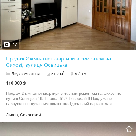
17
Продаж 2 кімнатної квартири з ремонтом на
Сихові, вулиця Освицька
2
Двухкомнатная
51.7 м
5 / 9 эт.
110 000 $
Продаж 2 кімнатної квартири з якісним ремонтом на Сихові по
вулиці Освицька 19. Площа: 51,7 Поверх: 5/9 Продумане
планування і сучасним ремонтом. Ідеальний варіант для
комфортного проживання без додаткових витрат — заходь і
живи! Створене ОСББ. Будинок знаходиться в тихому дворі,
Львов, Сиховский
поруч — школа, дитячий садок, супермаркети, парк, поліклініка.
Просторі кімнати з меблюванням. Кухня площею 7,4 м2 з
сучасним гарнітуром, вбудованою технікою (духова шафа,
варильна поверхня, холодильник); • Санвузол роздільний • У