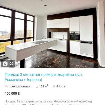
коридорі — вмонтована шафа-купе і зручна прихожа з
дзеркалом і полицями. Наявний індивідуальний тепловий
лічильник. Проється зі всіма меблями і технікою. Є підвал. Ціна:
122000$
20
Продаж 3 кімнатної преміум квартири вул.
Романківа (Червона)
2
Трехкомнатная
158 м
4 / 4 эт.
450 000 $
Продаж 3 кім квартири-студіі вул. Червона (елітний новобуд)