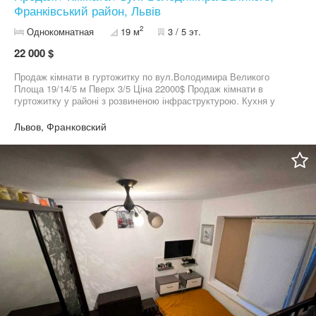
Франківський район, Львів
2
Однокомнатная
19 м
3 / 5 эт.
22 000 $
Продаж кімнати в гуртожитку по вул.Володимира Великого
Площа 19/14/5 м Пверх 3/5 Ціна 22000$ Продаж кімнати в
гуртожитку у районі з розвиненою інфраструктурою. Кухня у
спільному користуванні на коридорі, санвузол на дві сім’ї. Є
можливість облаштувати душ безпосередньо у кімнаті. Зручна
Львов, Франковский
локація: поруч магазини, транспорт, усе необхідне для
комфортного проживання. Доступний варіант для проживання
або інвестиції — телефонуйте для