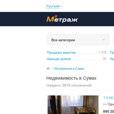
Русский
Русский
Українська
Все категории
Продажа квартир
1 378
Пр
Аренда домов
35
Ар
/
Объявления в Сумах
Недвижимость в Сумах
Найдено 3878 объявлений
1 к к
Одн
895 25