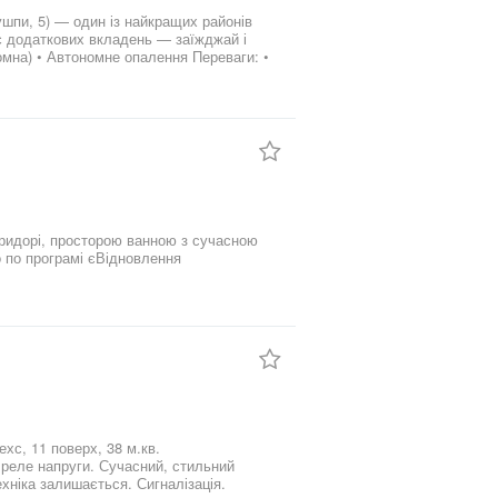
шпи, 5) — один із найкращих районів
номна) • Автономне опалення Переваги: •
деробна — зручно для зберігання •
аструктура — все поруч • ТЦ «Лавина»,
’язка Ідеальний варіант як для
. Можна єВідновлення,
 9 4 3 5 4 9 3 9
ридорі, просторою ванною з сучасною
 по програмі єВідновлення
 реле напруги. Сучасний, стильний
хніка залишається. Сигналізація.