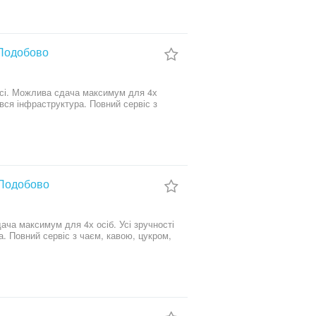
орюються, торг присутній. За
 Подобово
ерсі. Можлива сдача максимум для 4х
 вся інфраструктура. Повний сервіс з
 Подобово
ача максимум для 4х осіб. Усі зручності
. Повний сервіс з чаєм, кавою, цукром,