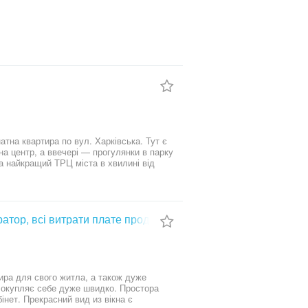
зонувати спальне місце. Стан:
аші
ератор, всі витрати плате продавець
ира для свого житла, а також дуже
та окупляє себе дуже швидко. Простора
інет. Прекрасний вид из вікна є