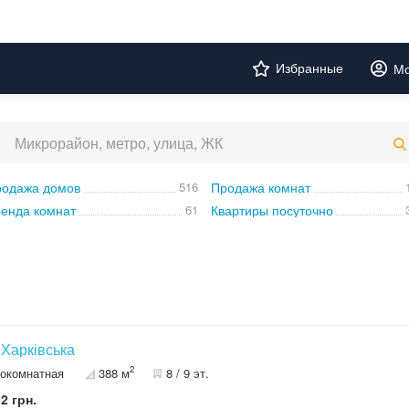
Избранные
Мо
одажа домов
516
Продажа комнат
енда комнат
61
Квартиры посуточно
в Харківська
2
окомнатная
388 м
8 / 9 эт.
2 грн.