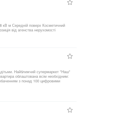
ться меблі техніка Працюємо за програмою є відновлення Пропозиція від агенства нерухомості
а дітьми. Найближчий супермаркет "Наш"
Квартира облаштована всім необхідним:
лебаченням з понад 100 цифровими
ишити свій автомобіль.