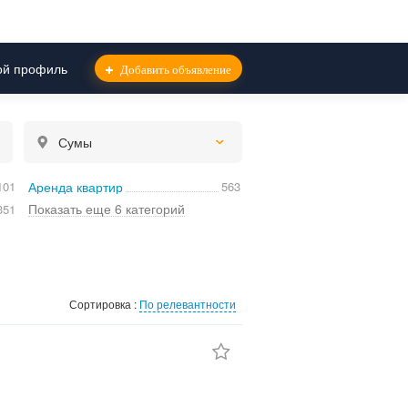
й профиль
Добавить объявление
Сумы
101
Аренда квартир
563
Показать еще 6 категорий
351
Сортировка :
По релевантности