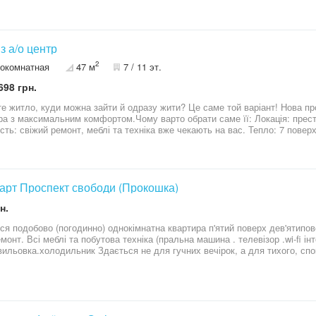
. в квартирі залишаються всі меблі та техніка. Є двІ великі кладовки 5 и 3 м. Велик
нку є встановлено генератор, що дозволяє працювати двом ліфтами без в
 Опалення індивідуальне газове Великий двір закритого типу з відеоспостер
 гарний, чістий пляж. Зручна транспортна развязка, всі магазини аптеки 
ммам, ваучер, сертификат
 з а/о центр
2
окомнатная
47 м
7 / 11 эт.
698 грн.
е житло, куди можна зайти й одразу жити? Це саме той варіант! Нова пр
максимальним комфортом.Чому варто обрати саме її: Локація: престижний ЖК «Зарічний», усе поруч.
 свіжий ремонт, меблі та техніка вже чекають на вас. Тепло: 7 поверх, цегляний будинок, не кутова +
алення. Простір: 47 м² загальної площі, велика кухня 14.5 м². Безпека: консьєрж-сервіс,
ий ліфт Otis та доглянутий будинок (ОСББ).
варт Проспект свободи (Прокошка)
н.
ся подобово (погодинно) однокімнатна квартира п'ятий поверх дев'ятипов
шина . телевізор .wi-fi інтернет. телебачення .
ильовка.холодильник Здається не для гучних вечірок, а для тихого, спокійного від
 Зупинка, автостоянка , магазини, аптека .дитячий майданчик. зелена зон
телефон telegram vibер 06******77