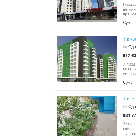
Продаж 1-кім
цегляного будинку. Не ку
працює. Кому
11
квартиру не вхо
Сумы
1 к к
Одн
917 63
У продажу
кв м., кухня 9 кв.м Зроблено частково ремо
усі пр
Сумы
1 к. 
Одн
984 77
Затишн
інфраструктура, школи, дит.садочк
т.д. -