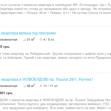
ться сучасна 1-кімнатна квартира в новобудові ЖК «Еспланада» (пр-т Лу
Характеристики: • Площа: 46 м² • Поверх: 4/11 • Не кутова (тепла та еко
 косметичний ремонт • Укомплектована меблями та технікою • Велика гар
рий балкон • Гарне планування, багато світла Локація: • Розвинена інфр
ни, школи, садочки • Річка та зони відпочинку • Зручна транспортна розв
ого життя, так і під інвестицію (оренду). Квартира вільна. Показ у зручний для вас час
н.квартира можна під програму
єОселя Телефонуйте — відповім на всі питання та домовимось про перегляд 0 9
2
окомнатная
31 м
4 / 5 эт.
5 грн.
 1кімн.квартиру на Лебединській. Зручне планування з шафою купе у ко
ю та бойлером. Гарний стан квартири, можна заходити та жити Працюємо
н квартира в НОВОБУДОВІ пр. Лушпи 29/1, Нотехс!
2
окомнатная
38 м
11 / 11 эт.
501 грн.
1-кімнатна квартира в НОВОБУДОВІ на пр. Лушпи! Забудовник Нотехс, 11 поверх, 38 м.кв.
оопалення. Тепла підлога, два кондиціонери, автоматичні вимикачі, УЗО,
 - все продумано для комфорту. Все нове, майже ніхто не жив. Меблі і те