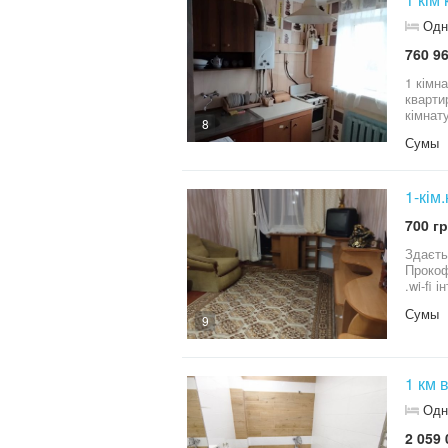
Одн
760 96
1 кімн
кварти
кімнат
8
трансп
Сумы
1-кім
700 гр
Здаєть
Прокофева(про
.wi-fi і
до 4 г
Сумы
9
1
Одн
2 059 