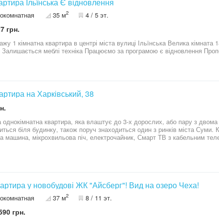
вартира Ільїнська Є відновлення
2
окомнатная
35 м
4 / 5 эт.
7 грн.
кімнатна квартира в центрі міста вулиці Ільїнська Велика кімната 18 кВ м Середній поверх Косметичний
ремонт Залишає
вартира на Харківський, 38
н.
 однокімнатна квартира, яка влаштує до 3-х дорослих, або пару з двом
иться біля будинку, також поруч знаходиться один з ринків міста Суми. 
а машина, мікрохвильова піч, електрочайник, Смарт ТВ з кабельним те
ми. У дворі будинку знаходиться громадська парковка, де Ви можете зал
вартира у новобудові ЖК "Айсберг"! Вид на озеро Чеха!
2
окомнатная
37 м
8 / 11 эт.
590 грн.