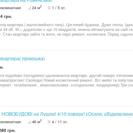
2
окомнатная
24 м
1 / 5 эт.
4 грн.
атна квартира ( малосімейного типу). Цегляний будинок. Дуже тепла. Іде
рі 24 кВ. М,+ додатково є ще 10 квадратів, можна облаштувати на свій с
у. Стан квартири зайти та жити, не євро ремонт, косметика. Поряд садочк
орту 5 хвилин
.квартира( прокошка)
н.
ся подобово (погодинно) однокімнатна квартира. другий поверх п'ятипов
спект Свободи) Новий косметичний ремонт. Всі меблі та побутова техніка (пральна машина . телевізор
нтернет. телебачення . мікрохвильовка .холодильник. кондиціонер) Три спальних ліжка. 1000 грн 
один. Зупинка .,автостоянка ,магазини. аптеки .дитячий майданчик. зелена
Можна звертатися : телефон telegram viber 06******77
 км в НОВОБУДОВІ на Лушпи! 4/10 поверх! єОселя, єВідновлен
2
окомнатная
46 м
4 / 11 эт.
080 грн.