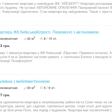
натної квартири у новобудові ЖК "АЙСБЕРГ"! Квартира розташована на 8-му поверсі 11-ти поверхового
това! АВТОНОМНЕ ОПАЛЕННЯ! Панорамний балкон! Вид на озеро Чеха! Будинок жилий. Ліфт
нікації підключено. Стан квартири від забудовника. Також є простора кладова, площею 6.3м (до ціни на
дить)! Розташована на поверсі. На кладову є окремі документи! Продаж квартири можливий за
програмами Є-оселя та Є-відновлення! Перегляди за домовленістю. Де
вартира ЖК Киïвський(просп. Перемоги) з автономкою
2
окомнатная
42 м
8 / 10 эт.
3 грн.
 1 кiмнатна квартира у ЖК Киïвський. (Проспект Перемоги початок). Автономне опалення Площа квартири 42
нт, є сантехніка Балкон з виходом iз кiмнати. Не кутова, тепла. Розглянемо
опозиції Телефонуйте!
Заливна з меблями/технікою
2
окомнатная
30 м
5 / 9 эт.
7 грн.
а однокімнатна квартира в затребуваному районі міста Суми чекає на св
и, торгівельні центри, спорт.клуб, для відпочинку та дозвілля безліч пляжей, кафе і
все це біля річки Псел, яка поряд з будинком. Квартира має косметичний ст