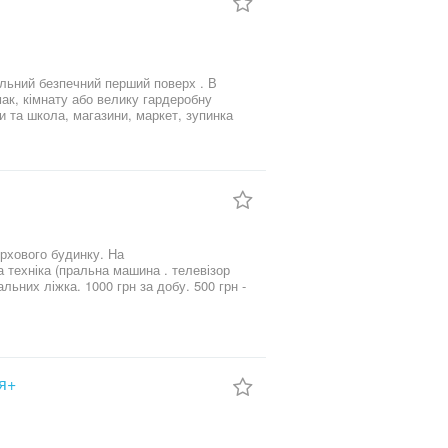
альний безпечний перший поверх . В
мак, кімнату або велику гардеробну
и та школа, магазини, маркет, зупинка
ерхового будинку. На
за добу. 500 грн -
 зона парк .річка. магазини.. тощо.
ня+