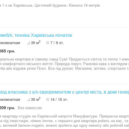
 1 к кв Харківська. Цегляний будинок. Кімната 19 метрів
в меблі, техніка Харківська початок
2
окомнатная
35 м
7 / 9 эт.
065 грн.
я світла та тепла 1-кімнатна квартира по вул. Харківська. Тут є
іського життя: Природа поруч: Ранкова кава з виглядом на центр, а ввечері — прогулянки в парку
чки Псел. Все під рукою: Магазини, аптеки, спортзали та найкращий ТРЦ міста в хвилині від
а для речей та простора кімната з альковом (нішою), що дозволяє ідеально 
сметичний ремонт, замінені труби, встановлені лічильники Квартира повністю готова до продажу. Вам
еревезти власні речі! Локація №1: Центр міста, поруч ТРЦ «Мануфактура». Оренда тут завжди має
опит, якщо Ви розглядаєте купівлю як інвестицію в свій бізнес-процес . Продаж за готівку! Чекаємо на в
в від власника з а/о євроремонтом у центрі міста, в домі ген
ції.
2
окомнатная
35 м
14 / 15 эт.
209 грн.
Без комиссии
 квартиру-студію на Харківській напроти Мануфактури. Прекрасна кварт
а під інвестицію, ніяких іпотек, с першого дня квартира робить на вас, 
а, великий балкон-лоджія, можно зробити ще одну кімнату або робочій каб