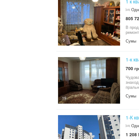
1 к к
Одн
805 72
В продажу 1 
5
Сумы
1-к к
700 гр
Чудова
знаход
пральн
канала
Сумы
19
1-К к
Одн
1 208 