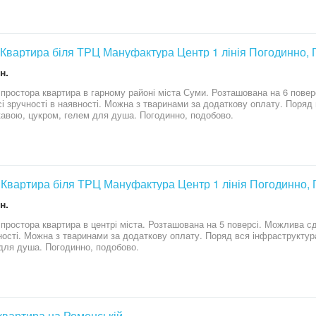
на(дерево), залишаються меблі та техніка. Гарний варіант як для себе, так і для здачі в оренду.
ий двір,гарні сусіди ,зручний 5 поверх, ліфт працює. Питання ціни обгов
овими питаннями звертайтесь по тел.05******05
. Квартира біля ТРЦ Мануфактура Центр 1 лінія Погодинно,
н.
 простора квартира в гарному районі міста Суми. Розташована на 6 пов
Усі зручності в наявності. Можна з тваринами за додаткову оплату. Поряд
кавою, цукром, гелем для душа. Погодинно, подобово.
. Квартира біля ТРЦ Мануфактура Центр 1 лінія Погодинно,
н.
 простора квартира в центрі міста. Розташована на 5 поверсі. Можлива сд
ності. Можна з тваринами за додаткову оплату. Поряд вся інфраструктура
для душа. Погодинно, подобово.
 квартира на Роменській