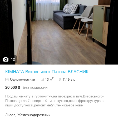
12
КІМНАТА Виговського-Патона ВЛАСНИК
2
Однокомнатная
13 м
7 / 9 эт.
20 500 $
Без комиссии
Продам кімнату в гуртожитку,на перехресті вул.Виговського-
Патона,цегла,7 поверх з 9-ти,не кутова,вся інфраструктура в
пішій доступності,ремонт,меблі,техніка-все нове і
залишається,нормальні сусіди,малі комунальні
послуги,ОСББ,без боргів,без зареєстрованих осіб,документи
Львов, Железнодорожный