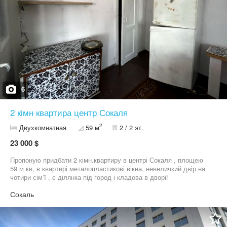
6
2 кімн квартира центр Сокаля
2
Двухкомнатная
59 м
2 / 2 эт.
23 000 $
Пропоную придбати 2 кімн.квартиру в центрі Сокаля , площею
59 м кв, в квартирі металопластикові вікна, невеличкий двір на
чотири сімʼї , є ділянка під город і кладова в дворі!
Сокаль