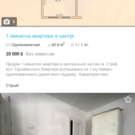
5
1-кімнатна квартира в центрі
2
Однокомнатная
40.9 м
1 / 1 эт.
25 000 $
Без комиссии
Продаж 1-кімнатної квартири в центральній частині м. Стрий
вул. Грушевського Квартира розташована на 1-му поверсі
одноповерхового дерев’яного будинку. Характеристики:
Загальна площа: 40,9 м² Житлова площа: 18,4 м² Кімната: 18,4
м² Кухня: 15,0 м² Опалення: пічне Переваги: центральна локація
Стрый
зручне планування з просторою кухнею розвинена
інфраструктура Інфраструктура: Поруч дитячий садок, школа,
продуктовий супермаркет АТБ, зупинки громадського
транспорту та все необхідне для комфортного проживання.
Деталі та огляд квартири — за телефоном.