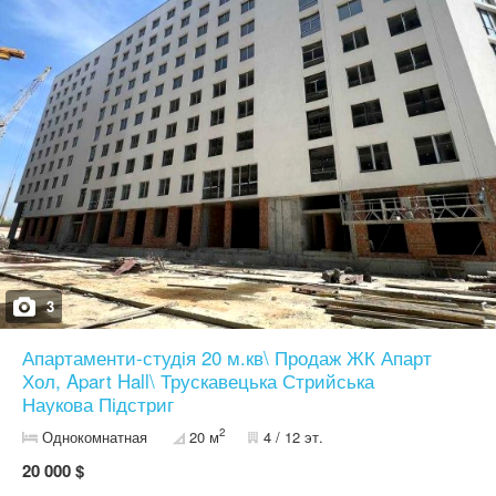
3
Апартаменти-студія 20 м.кв\ Продаж ЖК Апарт
Хол, Apart Hall\ Трускавецька Стрийська
Наукова Підстриг
2
Однокомнатная
20 м
4 / 12 эт.
20 000 $