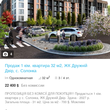
4
Продаж 1 кім. квартира 32 м2, ЖК Дружній
Двір, с. Солонка
2
Однокомнатная
32 м
3 / 4 эт.
22 400 $
Без комиссии
ПРОПОЗИЦІЯ БЕЗ КОМІСІЇ ДЛЯ ПОКУПЦЯ!!! Продається 1 кім.
квартира у с. Солонка, ЖК Дружній Двір. Здача - 2027 р.
Загальна площа - 31 м2. Ціна за м2 - 700 $. Можливе
розтермінування. Будинок здається поштукатуреним,