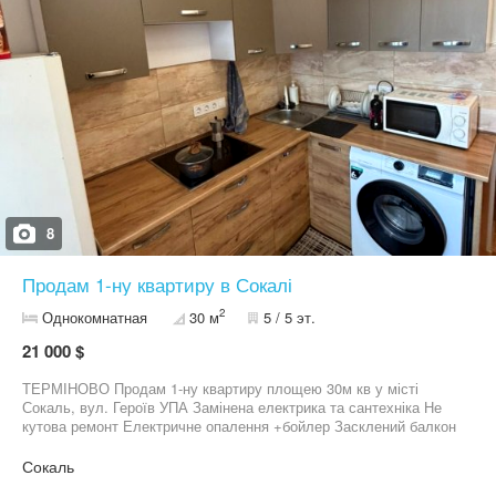
8
Продам 1-ну квартиру в Сокалі
2
Однокомнатная
30 м
5 / 5 эт.
21 000 $
ТЕРМІНОВО Продам 1-ну квартиру площею 30м кв у місті
Сокаль, вул. Героїв УПА Замінена електрика та сантехніка Не
кутова ремонт Електричне опалення +бойлер Засклений балкон
При продажі залишається майже усе За деталями тел.
09******80 Михайло
Сокаль