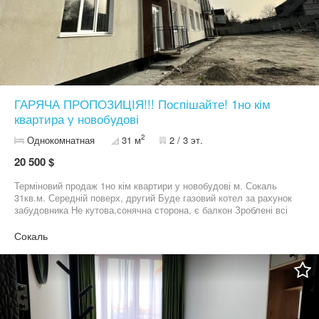
ГАРЯЧА ПРОПОЗИЦІЯ!!! Поспішайте! 1но кім
квартира у новобудові
2
Однокомнатная
31 м
2 / 3 эт.
20 500 $
Терміновий продаж 1но кім квартири у новобудові м. Сокаль
31кв.м. Середній поверх, другий Буде газовий котел за рахунок
забудовника Не кутова,сонячна сторона, є балкон Зроблені всі
чорнові роботи Поставлені якісні м/п вікна Телефонуйте просто
зараз, щоб встигнути на огляд квартири 09******43 АН Нова
Сокаль
Оселя