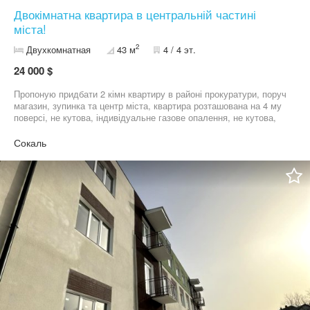
Двокімнатна квартира в центральній частині
міста!
2
Двухкомнатная
43 м
4 / 4 эт.
24 000 $
Пропоную придбати 2 кімн квартиру в районі прокуратури, поруч
магазин, зупинка та центр міста, квартира розташована на 4 му
поверсі, не кутова, індивідуальне газове опалення, не кутова,
вікна металопластикові, нова проводка, є балкон, тихий двір!
Сокаль