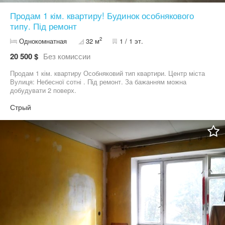
Продам 1 кім. квартиру! Будинок особнякового
типу. Під ремонт
2
Однокомнатная
32 м
1 / 1 эт.
20 500 $
Без комиссии
Продам 1 кім. квартиру Особняковий тип квартири. Центр міста
Вулиця: Небесної сотні . Під ремонт. За бажанням можна
добудувати 2 поверх.
Стрый