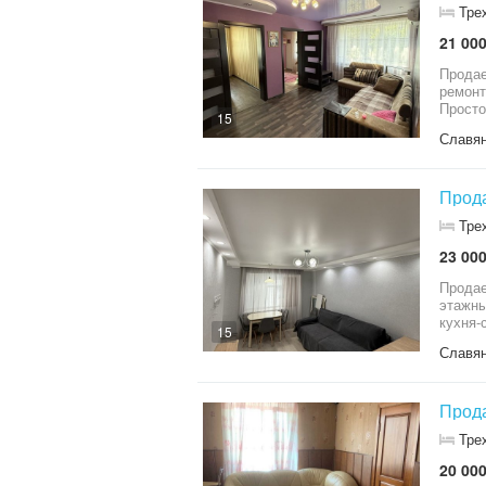
Тре
21 000
Продае
ремонт
Просто
15
качест
Славя
и техн
Прода
Тре
23 000
Продае
этажны
кухня-
15
сделан
Славя
фильтр
вода, 
доступ
Прода
Тре
20 000