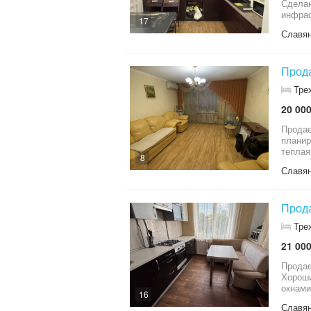
Сделан космети
инфраструктура. Все в кварт
17
продаж
Славя
Прода
Тре
20 000
Продае
планир
теплая
8
Славя
Прода
Тре
21 000
Продае
Хороши
окнами
16
продаж
Славя
гараж. Оч