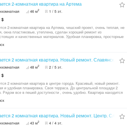
ется 2-комнатная квартира на Артема
2
хкомнатная
46 м
1 / 5 эт.
 $
тся 2-комнатная квартира на Артема, чешский проект, очень теплая, не
я, окна пластиковые, утеплена, сделан хороший ремонт из
стоящих и качественных материалов. Удобная планировка, просторные
лые комнаты. Чистый подъезд. Удобное расположение - рядом
нск
ны, супермаркеты, школа, остановка общественного транспорта.
нты в порядке.
ется 2 комнатная квартира. Новый ремонт. Славянск.
2
хкомнатная
48 м
2 / 5 эт.
 $
тся 2 комнатная квартира в центре города. Красивый, новый ремонт.
я и удобная планировка. Своя терраса. До центральной площади 2
. Рядом все в пешей доступности , очень удобно. Квартира находится
ром этаже, не угловая. Ремонт делали 3 года назад. Дорогостоящая
нск
 и техника. Отличное состояние квартиры.
ется 2 комнатная квартира. Новый ремонт. Центр. Славянс
2
хкомнатная
43 м
4 / 4 эт.