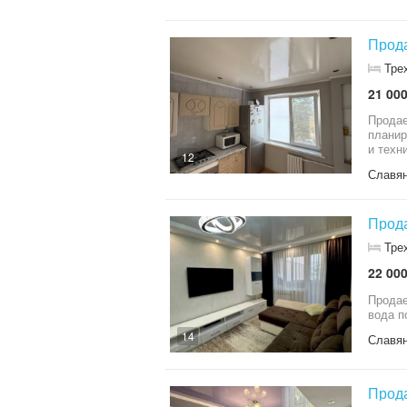
213-15
Прода
Тре
21 000
Продае
планир
и техн
12
рядом. 
Славя
на про
Прода
Тре
22 000
Продае
вода п
14
Славя
Прода