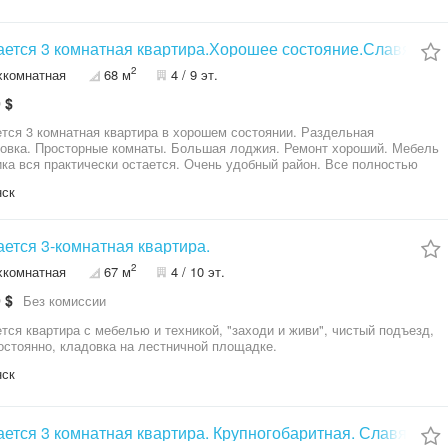
6-202
ется 3 комнатная квартира.Хорошее состояние.Славянск.
2
хкомнатная
68 м
4 / 9 эт.
 $
тся 3 комнатная квартира в хорошем состоянии. Раздельная
овка. Просторные комнаты. Большая лоджия. Ремонт хороший. Мебель
ика вся практически остается. Очень удобный район. Все полностью
Рынок, супермаркет, магазины, аптеки, остановки и т.д. Приглашаем
нск
смотр.
ется 3-комнатная квартира.
2
хкомнатная
67 м
4 / 10 эт.
 $
Без комиссии
тся квартира с мебелью и техникой, "заходи и живи", чистый подъезд,
остоянно, кладовка на лестничной площадке.
нск
ется 3 комнатная квартира. Крупногобаритная. Славянск.