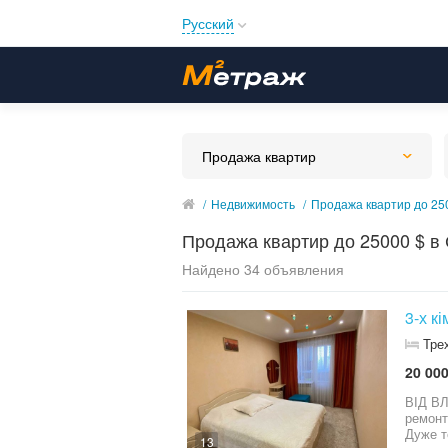
Русский
Русский
Українська
Продажа квартир
/
Недвижимость
/
Продажа квартир до 25
Продажа квартир до 25000 $ в
Найдено 34 объявления
3-х к
Тре
20 000
ВІД ВЛАСНИКА! Заходь та жи
ремонтом, мебля та техніка, все що на фото за
Дуже т
13