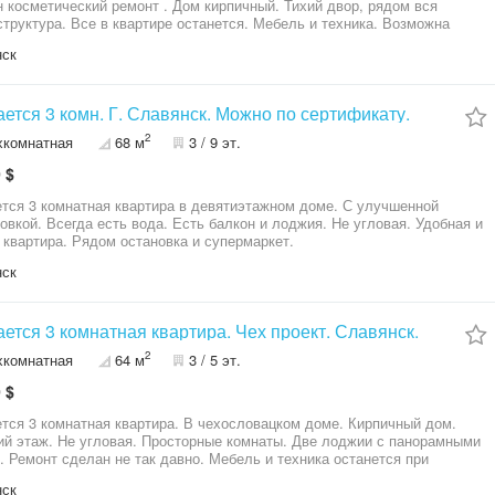
ческий ремонт . Дом кирпичный. Тихий двор, рядом вся
ире останется. Мебель и техника. Возможна
а по Сертификату. № 213-174-809
нск
ется 3 комн. Г. Славянск. Можно по сертификату.
2
хкомнатная
68 м
3 / 9 эт.
 $
тся 3 комнатная квартира в девятиэтажном доме. С улучшенной
овкой. Всегда есть вода. Есть балкон и лоджия. Не угловая. Удобная и
 квартира. Рядом остановка и супермаркет.
нск
ется 3 комнатная квартира. Чех проект. Славянск.
2
хкомнатная
64 м
3 / 5 эт.
 $
тся 3 комнатная квартира. В чехословацком доме. Кирпичный дом.
й этаж. Не угловая. Просторные комнаты. Две лоджии с панорамными
. Ремонт сделан не так давно. Мебель и техника останется при
е. Кондиционер, техника, все хорошем состоянии. Есть дополнительно
нск
ень большой. Обговаривается отдельно. Можно по сертификату. №