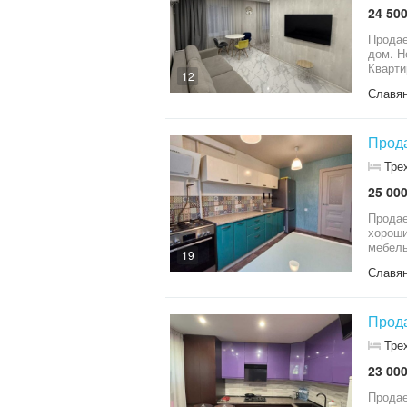
24 500
Продае
дом. Н
Кварти
12
новая 
Славя
Все ря
Прода
Тре
25 000
Продае
хороши
мебель
19
Славя
Прода
Тре
23 000
Продается в це