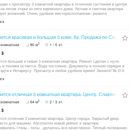
шаю к просмотру 3 комнатной квартиры в отличном состоянии в центре
 на пятом этаже из пяти кирпичного дома. Уютная и светлая квартира
бует вложений. Очень удобное месторасположение, развита
ра. Французский балкон. Агентство Недвижимости Мир Квартир
нск
гает широкий спектр услуг как для покупателя так и для владельцев
имости . Сопровождение при покупке и продаже недвижимости,
еская подготовка и консультация.
ется красивая и большая 3 комн. Кв. Продажа по Сертифик
2
хкомнатная
80 м
1 / 5 эт.
 $
тся большая и новая 3 комнатная квартира. Ремонт сделан с нуля.
остается. Вода постоянно. Документы в полном порядке и
иусу. Просмотр в любое удобное время! Звоните! № 213-
8
нск
ется отличная 3 комнатная квартира. Центр. Славянск.
2
хкомнатная
64 м
2 / 3 эт.
 $
тся отличная 3 комнатная квартира. Центр города. Закрытый двор.
есто для машины. Абсолютно новый ремонт в квартире.
ивались стены , полы , делалось все качественно. Теплый пол(ванная,