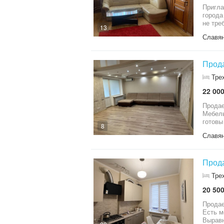
Пригла
города
не тре
13
инфраструкту
Славя
предла
недвиж
юридич
Прода
Тре
22 000
Продае
Мебель и техника 
готовы идти к Нотар
8
149-50
Славя
Прода
Тре
20 500
Продае
Есть м
Выравн