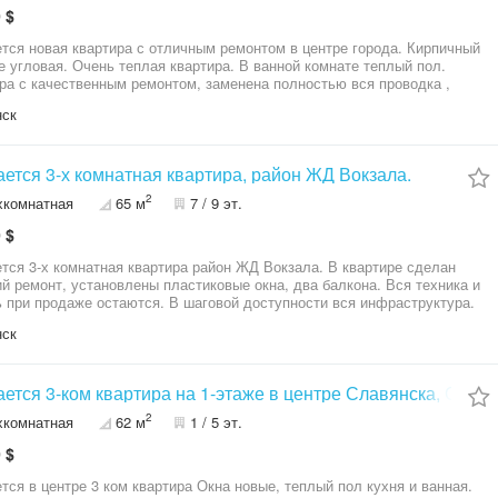
 $
тся новая квартира с отличным ремонтом в центре города. Кирпичный
е угловая. Очень теплая квартира. В ванной комнате теплый пол.
ра с качественным ремонтом, заменена полностью вся проводка ,
мебель и техника, все остается при продаже. Очень удобный район.
нск
дом.
ется 3-х комнатная квартира, район ЖД Вокзала.
2
хкомнатная
65 м
7 / 9 эт.
 $
тся 3-х комнатная квартира район ЖД Вокзала. В квартире сделан
й ремонт, установлены пластиковые окна, два балкона. Вся техника и
 при продаже остаются. В шаговой доступности вся инфраструктура.
Возможна продажа по Сертификату. № 213-127-196
нск
ется 3-ком квартира на 1-этаже в центре Славянска, Серт
2
хкомнатная
62 м
1 / 5 эт.
 $
нтре 3 ком квартира Окна новые, теплый пол кухня и ванная.