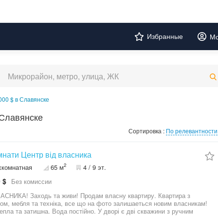
Избранные
Мо
000 $ в Славянске
 Славянске
Сортировка :
По релевантности
імнати Центр від власника
2
хкомнатная
65 м
4 / 9 эт.
 $
Без комиссии
ви! Продам власну квартиру. Квартира з
лишаеться новим власникам!
епла та затишна. Вода постійно. У дворі є дві скважини з ручним