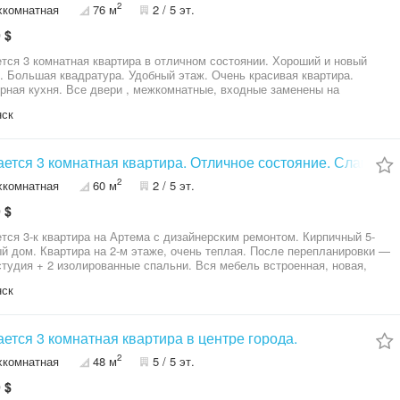
2
хкомнатная
76 м
2 / 5 эт.
 $
тся 3 комнатная квартира в отличном состоянии. Хороший и новый
. Большая квадратура. Удобный этаж. Очень красивая квартира.
рная кухня. Все двери , межкомнатные, входные заменены на
венные. Проводка вся сделана. Выведена на каждую комнату. Мебель
нск
ика практически вся будет оставаться. Удобный район , все рядом.
ется 3 комнатная квартира. Отличное состояние. Славянск
2
хкомнатная
60 м
2 / 5 эт.
 $
тся 3-к квартира на Артема с дизайнерским ремонтом. Кирпичный 5-
й дом. Квартира на 2-м этаже, очень теплая. После перепланировки —
студия + 2 изолированные спальни. Вся мебель встроенная, новая,
а на заказ - Современная кухня-студия со встроенной техникой, есть
нск
 обратного осмоса для воды. Новая электропроводка, коммуникации:
канализация, отопление. Очень удобная планировка. Рядом все в пешей
ности. Отличная квартира для вас.
ется 3 комнатная квартира в центре города.
2
хкомнатная
48 м
5 / 5 эт.
 $