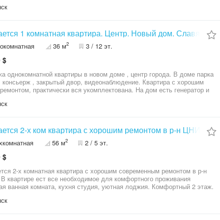
м. Дом цегляний постойки 95-98 рік. Повер 4 з 9.
нск
ется 1 комнатная квартира. Центр. Новый дом. Славянск.
2
окомнатная
36 м
3 / 12 эт.
 $
а однокомнатной квартиры в новом доме , центр города. В доме парка
, консьерж , закрытый двор, видеонаблюдение. Квартира с хорошим
ремонтом, практически вся укомплектована. На дом есть генератор и
тельный бак для воды. Хорошая квартира. Приглашаем на просмотр.
нск
елтор Савченко Владислав.
ется 2-х ком квартира с хорошим ремонтом в р-н ЦНИЛ. С
2
хкомнатная
56 м
2 / 5 эт.
 $
тся 2-х комнатная квартира с хорошим современным ремонтом в р-н
В квартире ест все необходимое для комфортного проживания
я ванная комната, кухня студия, уютная лоджия. Комфортный 2 этаж.
на продажа по Сертификату. По всем интересующим вопросам
нск
звоните. № 213-201-790