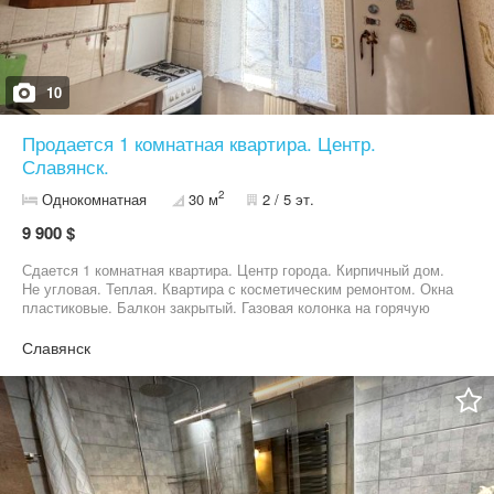
10
Продается 1 комнатная квартира. Центр.
Славянск.
2
Однокомнатная
30 м
2 / 5 эт.
9 900 $
Сдается 1 комнатная квартира. Центр города. Кирпичный дом.
Не угловая. Теплая. Квартира с косметическим ремонтом. Окна
пластиковые. Балкон закрытый. Газовая колонка на горячую
воду, кондиционер. Ванная комната в хорошем состоянии.
Рядом все в пешей доступности. До центральной площади 2
Славянск
минуты пешком. Хороший вариант для аренды и проживания