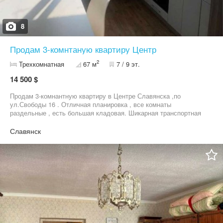
8
Продам 3-комнтаную квартиру Центр
2
Трехкомнатная
67 м
7 / 9 эт.
14 500 $
Продам 3-комнантную квартиру в Центре Славянска ,по
ул.Свободы 16 . Отличная планировка , все комнаты
раздельные , есть большая кладовая. Шикарная транспортная
развязка , вся необходимая инфраструктура в пешей
доступности , рядом Супермаркет Чудо , Центральная площадь
Славянск
, магазины , учебные заведения и т.д. Квартира продается с
мебелью и техникой . Все остальные вопросы по телефону либо
в вайбер.