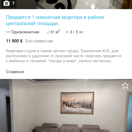
7
Продается 1-комнатная квартира в районе
центральной площади.
2
Однокомнатная
31 м
3 / 5 эт.
11 900 $
Без комиссии
Квартира-студия в самом центре города, Банковская 81А, дом
расположен в удалении от проезжей части, квартира продается
с мебелью и техникой, "заходи и живи", балкон застеклен,
идеальный вариант как для сдачи в аренду так и для личного
проживания. ВОЗМОЖНА ПРОДАЖА ПО СЕРТИФИКАТУ!
Славянск