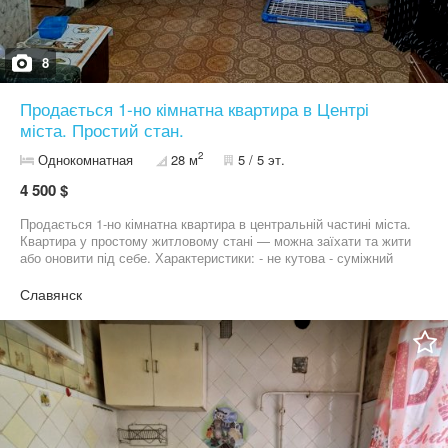
8
Продається 1-но кімнатна квартира в Центрі
міста. Простий стан.
2
Однокомнатная
28 м
5 / 5 эт.
4 500 $
Продається 1-но кімнатна квартира в центральній частині міста.
Квартира у простому житловому стані — можна заїхати та жити
або оновити під себе. Характеристики: - не кутова - суміжний
санвузол - продається зі всіма речами, як є Локація — топ: У
пішій доступності магазини, заклади сфери послуг, зони для
Славянск
прогулянок та відпочинку. Центр — завжди ліквідний варіант.
Можливий продаж по сертифікату. Більш детальна інформація
— за телефоном. Телефонуйте, домовимось про перегляд.