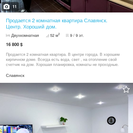
11
Продается 2 комнатная квартира Славянск.
Центр. Хороший дом.
2
Двухкомнатная
52 м
9 / 9 эт.
16 800 $
Продается 2 комнатная квартира. В центре города. В хорошем
кирпичном доме. Всегда есть вода, свет , на отопление свой
счетчик на дом. Хорошая планировка, комнаты не проходные.
Балкон и лоджия. Большая просторная кухня. Окна везде
заменены, на хорошие пластиковые. Квартира не угловая, очень
Славянск
теплая. До центральной площади 2 минуты. Есть парковка.
Рядом все в пешей доступности.