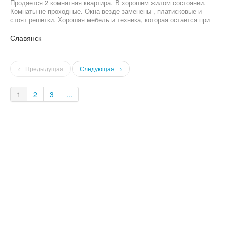
Продается 2 комнатная квартира. В хорошем жилом состоянии.
Комнаты не проходные. Окна везде заменены , платисковые и
стоят решетки. Хорошая мебель и техника, которая остается при
продаже. Квартира очень теплая. До центральной площади 7/10
минут пешком.
Славянск
← Предыдущая
Следующая →
1
2
3
...