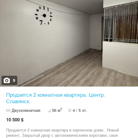
«Чудо», аптека, школа, остановки, центральная площадь — всё
в шаговой доступности. Возможна продажа по сертификату.
Звоните — расскажу подробнее и организую просмотр!
9
Продается 2 комнатная квартира. Центр.
Славянск.
2
Двухкомнатная
56 м
4 / 5 эт.
10 500 $
Продается 2 комнатная квартира в кирпичном доме.. Новый
ремонт, Закрытый двор с автономическими воротами, своя