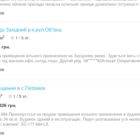
влено облікові прилади •власна котельня •резерв дозволеної потужності 6
ifi •відеонагляд, цілодобова охорона •висота стелі 2,5м Зручне розташування, у пішій доступності 4 зупинки
ов
 банки, ресторани та кафе, парк Загребелля. Зроблено все для комфортної роботи резидентів. Під час
ення світла працює генератор на тепло, гарячу воду, інтернет та загальне освітленн
власника! Телефонуйте та приходьте на огляд! Поспішіть. 09*********04
Оренда Західний р-к,вул.Об'їзна
2
 м
1 / 3 эт.
 грн.
 приміщення вільного призначення на Західному ринку. Здається весь ст
е під магазин,офіс,склад,тощо. Другий ряд. 06******62Агенція Оперативни
ов
щення в с.Петриків
2
м
1 / 5 эт.
326 грн.
 684 Пропонуєтсья на продаж приміщення вільного призначення в будинку поблизу Т
є 34 кв.м. Будинок зданий в експлуатацію. Поруч розташована уся необ
і компанії: SC-177-684-LX.
ов