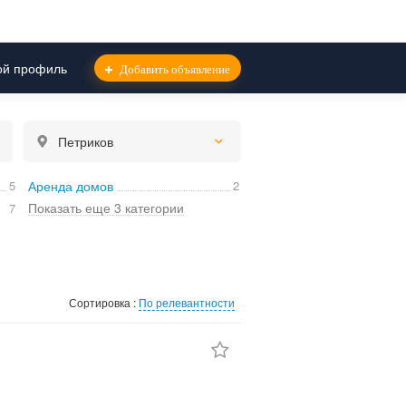
й профиль
Добавить объявление
Петриков
5
Аренда домов
2
Показать еще 3 категории
7
Сортировка :
По релевантности