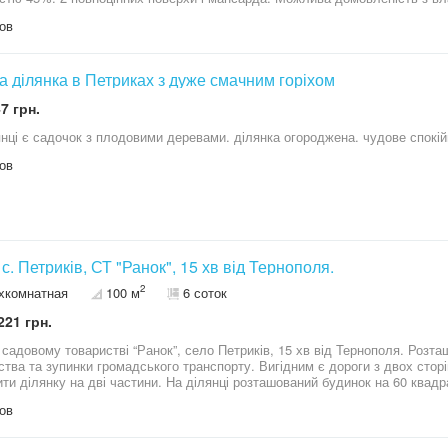
продаж об'єкта в цілому. Готовий відповісти на будь-які додаткові питанн
ов
а ділянка в Петриках з дуже смачним горіхом
7 грн.
янці є садочок з плодовими деревами. ділянка огороджена. чудове спокій
ов
 с. Петриків, СТ "Ранок", 15 хв від Тернополя.
2
хкомнатная
100 м
6 соток
221 грн.
 садовому товаристві “Ранок”, село Петриків, 15 хв від Тернополя. Розт
ства та зупинки громадського транспорту. Вигідним є дороги з двох стор
ити ділянку на дві частини. На ділянці розташований будинок на 60 квадра
ато реконструкцію, побудований фундамент під санвузол, кімнату та тера
ов
є скважина та септик. З документами порядок, готові для переоформлен
 попередньою домовленістю. Телефонуйте.