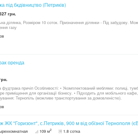
ка під бкдівництво (Петриків)
527 грн.
на ділянка, Розміром 10 соток. Призначення ділянки - Під забудову. М
ення газу
ов
рак оренда
грн.
ості: • Укомплектований меблями: полиці, тумби, шафа для зберігання, раковина. •
ння для організації бізнесу. • Підходить для мобільного кафе, магазину або іншого бізнесу.
ування: Тернопіль (можливе транспортування за домовленістю).
ов
ж ЖК "Горизонт", с.Петриків, 900 м від обїзної Тернополя (
2
ырехкомнатная
109 м
1.8 сотка