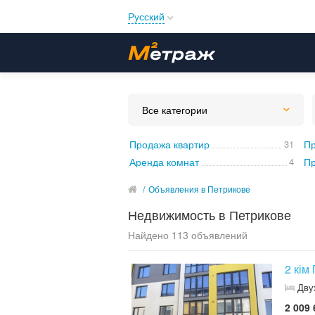
Русский
Русский
Українська
Все категории
Продажа квартир
31
Пр
Аренда комнат
4
/
Объявления в Петрикове
Недвижимость в Петрикове
Найдено 113 объявлений
2 кім
Дву
2 009 