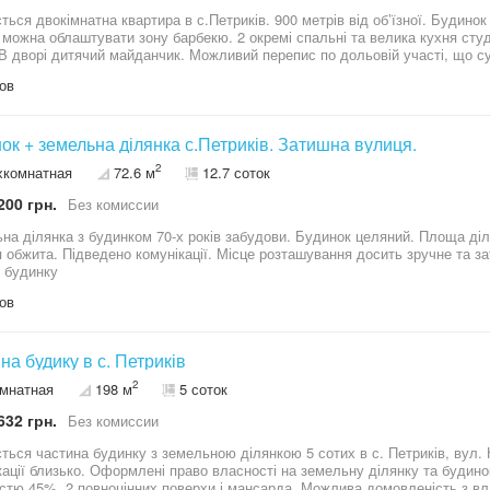
ться двокімнатна квартира в с.Петриків. 900 метрів від обʼїзної. Будино
й можна облаштувати зону барбекю. 2 окремі спальні та велика кухня студ
 В дворі дитячий майданчик. Можливий перепис по дольовій участі, що с
ов
ок + земельна ділянка с.Петриків. Затишна вулиця.
2
хкомнатная
72.6 м
12.7 соток
200 грн.
Без комиссии
на ділянка з будинком 70-х років забудови. Будинок целяний. Площа діл
дено комунікації. Місце розташування досить зручне та затишне. Гарний варіант для будівництва
 будинку
ов
на будику в с. Петриків
2
омнатная
198 м
5 соток
632 грн.
Без комиссии
ся частина будинку з земельною ділянкою 5 сотих в с. Петриків, вул. Коновальця. Обж
кації близько. Оформлені право власності на земельну ділянку та будино
рда. Можлива домовленість з власником іншої частини будинку про