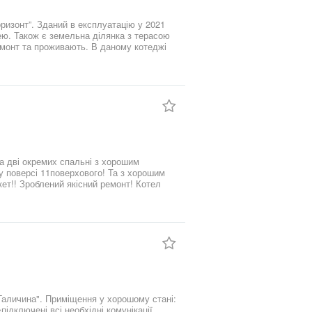
оризонт”. Зданий в експлуатацію у 2021
нею. Також є земельна ділянка з терасою
емонт та проживають. В даному котеджі
ершому поверсі та санвузлі другого
омою перевагою є власність більше три
ь під програми єВідновлення та
передньою домовленістю. Телефонуйте …
а дві окремих спальні з хорошим
 індивідуальне опалення! Усюди під
орогі міжкімнатні двері ! Великий
фарба та інше) використовувались якісні!
МІЙ РАХУНОК!
орошому стані:
підключені всі необхідні комунікації,