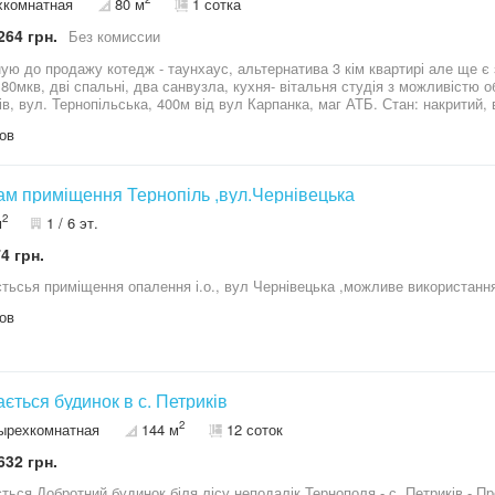
хкомнатная
80 м
1 сотка
264 грн.
Без комиссии
ую до продажу котедж - таунхаус, альтернатива 3 кім квартирі але ще є 
0мкв, дві спальні, два санвузла, кухня- вітальня студія з можливістю облаштувати к
ів, вул. Тернопільська, 400м від вул Карпанка, маг АТБ. Стан: накритий, 
стрій, огорожа. Власна свердловина! Тераса!!! Є вихід під генератор. Вла
ов
и що на фото є приблизні! Розстрочка або обмін можливий!!! Деталі по т
лефоную! . За такою ціною є лише один котедж на стадії будівництва! Ро
м приміщення Тернопіль ,вул.Чернівецька
2
м
1 / 6 эт.
4 грн.
тьсья приміщення опалення і.о., вул Чернівецька ,можливе використання
ов
ється будинок в с. Петриків
2
ырехкомнатная
144 м
12 соток
632 грн.
 Петриків - Продається просторий цегляний будинок