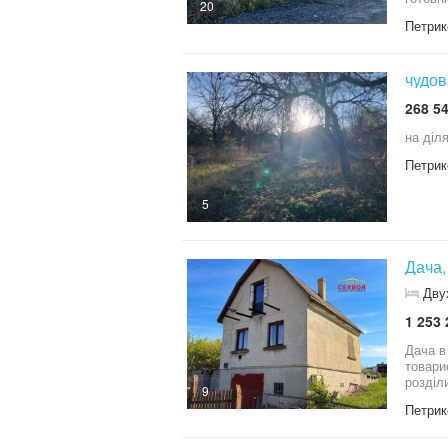
20
Петрик
чудов
268 54
на діл
Петрик
5
Дача,
Дву
1 253 
Дача в
товари
розділ
9
Розпоч
Петрик
також 
час за