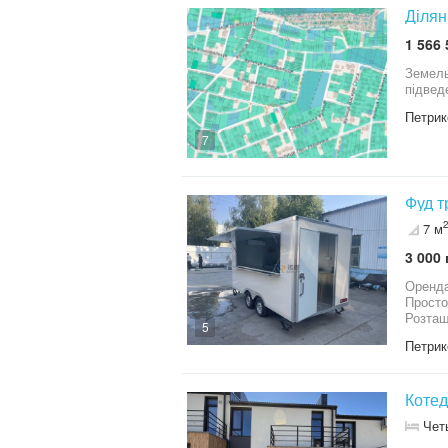
Ділян
1 566 
Земель
підвед
Петрик
7
Фуд т
2
7 м
3 000 
Оренда фудтрака причіп Особлив
Просторе приміще
Розташ
5
Петрик
Котед
Чет