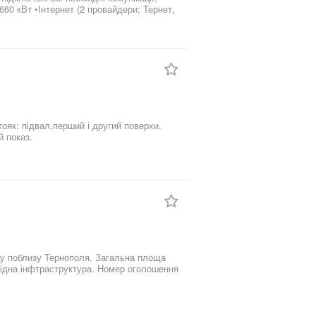
60 кВт •Інтернет (2 провайдери: Тернет,
я‼️ Оголошення від
ояк: підвал,перший і другий поверхи.
й показ.
ернополя. Загальна площа
хідна інфтраструктура. Номер оголошення