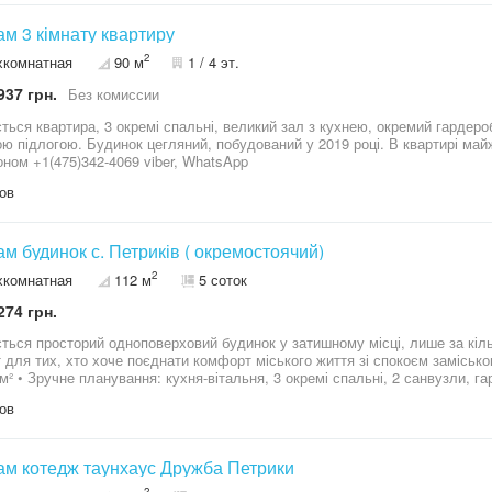
Продам 3 кімнату квартиру
2
хкомнатная
90 м
1 / 4 эт.
937 грн.
Без комиссии
ться квартира, 3 окремі спальні, великий зал з кухнею, окремий гардеро
ою підлогою. Будинок цегляний, побудований у 2019 році. В квартирі май
телефоном +1(475)342-4069 viber, WhatsApp
ов
м будинок с. Петриків ( окремостоячий)
2
хкомнатная
112 м
5 соток
274 грн.
ться просторий одноповерховий будинок у затишному місці, лише за кіль
ля тих, хто хоче поєднати комфорт міського життя зі спокоєм заміського. Основні переваги: • Загальна 
на, комора • Є вихід на простору
ні всі
ов
: газ, електроенергія 10–15 кВт, власна свердловина 80 м • Ділянка 5 соток правильної форми, із місцем для
й окремостоячий будинок без ремонту — чудова можливість облаштувати простір під
м котедж таунхаус Дружба Петрики
2