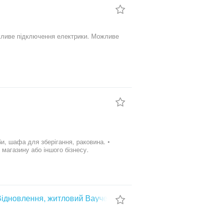
ожливе підключення електрики. Можливе
єВідновлення, житловий Ваучер)