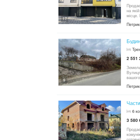
Продає
на які
місце.
17
Петрик
Будин
Тре
2 551 
Земель
Вулиця обжита. Підве
вашого
9
Петрик
Части
6 к
3 580 
Продаєть
комуні
готовністю 45%. 2 повноцінних поверхи і манса