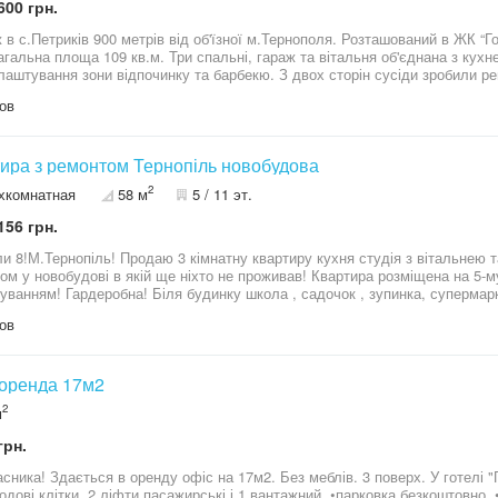
600 грн.
 в с.Петриків 900 метрів від об'їзної м.Тернополя. Розташований в ЖК “Г
Загальна площа 109 кв.м. Три спальні, гараж та вітальня об'єднана з кух
лаштування зони відпочинку та барбекю. З двох сторін сусіди зробили р
но роботи з встановлення індивідуального опалення, теплої підлоги на п
ов
у, електричну розводку, утеплення горища, каркас сходової клітки. Ваг
о дозволяє переоформити будинок за мінімальні кошти, а також підходит
ий Ваучер. Оглянути даний котедж можна в зручний для Вас час за по
ира з ремонтом Тернопіль новобудова
2
хкомнатная
58 м
5 / 11 эт.
156 грн.
и 8!М.Тернопіль! Продаю 3 кімнатну квартиру кухня студія з вітальнею т
будові в якій ще ніхто не проживав! Квартира розміщена на 5-му поверсі 11поверхового! Та з хорошим
 садочок , зупинка, супермаркет!! Зроблений якісний ремонт! Котел
й якісний, хорошої фірми! Заміна проводки , хороші резетки та вимикачі,
ов
і підлоги у коридорі, ванній кімнаті, кухні та кімнатах! Холодильник! Стіралка! Якісна побілка, дорогий
а стінах, натяжна стеля, хороші змішувачі та дорога сантехніка ! Якісні д
ол! Розведено ТВ та інтернет по всіх кімнатах! Усі матеріали(шпаклівки, 
 ви бачите на Фото входить у ціну квартири! ПЕРЕПИС КВАРТИРИ ЗА 
оренда 17м2
2
м
грн.
ика! Здається в оренду офіс на 17м2. Без меблів. 3 поверх. У готелі "Галичина". Приміщення у х
одові клітки, 2 ліфти пасажирські і 1 вантажний. •парковка безкоштовно. •