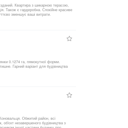
к зданий. Квартира з шикарною терасою,
ія. Також є гардеробна. Спокійне красиве
уттєво зменшує ваші витрати.
янки 0.1274 га, пямокутної форми.
итий район, всі
к, об'єкт незавершеного будівництва з