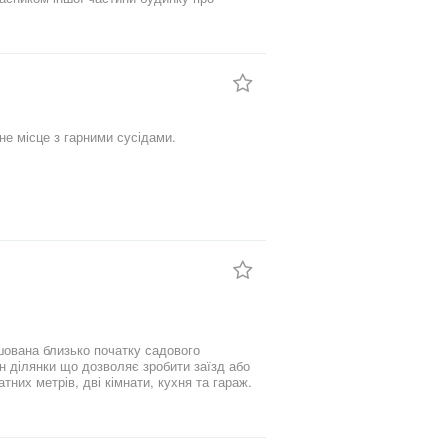
я. Продаж від власника.
не місце з гарними сусідами.
ашована близько початку садового
ін ділянки що дозволяє зробити заїзд або
тних метрів, дві кімнати, кухня та гараж.
су. До будинку підведено світло, газ, а
ня. Оглянути можна в зручний для Вас