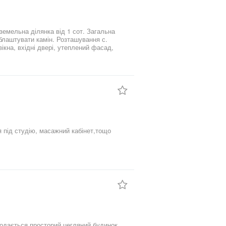
земельна ділянка від 1 сот. Загальна
амін. Розташування с.
вікна, вхідні двері, утеплений фасад,
сне паркомісце. та гостьовий паркінг
елефону, неберу трубку пишіть
строчка обмін!!!
 під студію, масажний кабінет,тощо