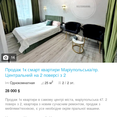
14
Продаж 1к смарт квартири Маріупольська/пр.
Центральний на 2 поверсі з 2
2
Однокомнатная
25 м
2 / 2 эт.
28 000 $
Продаж 1к квартири в самому центрі міста, маріупольська 47. 2
поверх з 2, квартира з новим сучасним ремонтом, продаж з
меблями/технікою, є усе необхідне окрім пральної машини.
Сталінка, закритий двір. Запрошуємо на перегляд, є відео огляд