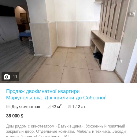
11
Продаж двокімнатної квартири .
Маріупольська. Дві хвилини до Соборної!
2
Двухкомнатная
42 м
1 / 2 эт.
38 000 $
Дом рядом с кинотеатром «Батьківщина». Ухоженный приятный
закрытый двор. Отдельные комнаты. Мебель и техника. Заходи
и живи. Звоните! Сертификат ДА!