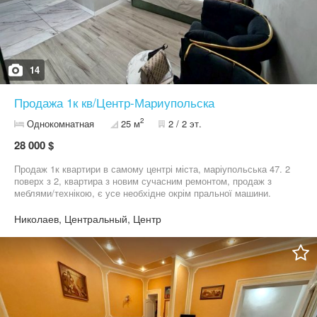
14
Продажа 1к кв/Центр-Мариупольска
2
Однокомнатная
25 м
2 / 2 эт.
28 000 $
Продаж 1к квартири в самому центрі міста, маріупольська 47. 2
поверх з 2, квартира з новим сучасним ремонтом, продаж з
меблями/технікою, є усе необхідне окрім пральної машини.
Сталінка, закритий двір. Запрошуємо на перегляд, є відео огляд
обʼєкту , відправлю за потреби
Николаев, Центральный, Центр