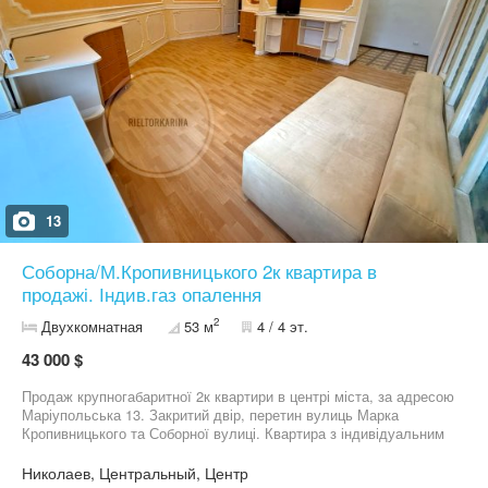
13
Соборна/М.Кропивницького 2к квартира в
продажі. Індив.газ опалення
2
Двухкомнатная
53 м
4 / 4 эт.
43 000 $
Продаж крупногабаритної 2к квартири в центрі міста, за адресою
Маріупольська 13. Закритий двір, перетин вулиць Марка
Кропивницького та Соборної вулиці. Квартира з індивідуальним
газовим опаленням. 4 поверх з 4. Продаж з меблями та технікою
, запрошуємо на перегляд, також має відео огляд квартири,
Николаев, Центральный, Центр