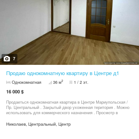
7
Продаю однокомнатную квартиру в Центре д1
2
Однокомнатная
36 м
1 / 2 эт.
16 000 $
Продаеться однокомнатная квартира в Центре Мариупольская /
Пр. Центральный . Закрытый двор ухоженная територия . Можно
использовать для коммерческого назначения . Просмотр в
любое время . Звоните !
Николаев, Центральный, Центр