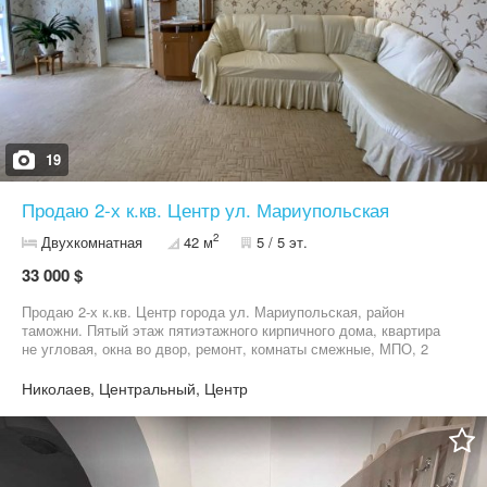
19
Продаю 2-х к.кв. Центр ул. Мариупольская
2
Двухкомнатная
42 м
5 / 5 эт.
33 000 $
Продаю 2-х к.кв. Центр города ул. Мариупольская, район
таможни. Пятый этаж пятиэтажного кирпичного дома, квартира
не угловая, окна во двор, ремонт, комнаты смежные, МПО, 2
кондиционера. Шатровая крыша. Продажа с мебелью и
техникой, все что на фото. Видео по запросу. Цена 33000 $ торг.
Николаев, Центральный, Центр