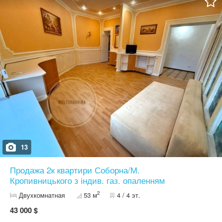
,палисадник огороженный сеткой рабица. Квартира под
ремонт,никто в данный момент не проживает.Есть место под
стоянку авто.Район отличный,рядом транспорт,школа,детский
сад,Муздрамтеатр,Дворец Судостроителей, магазины,
Супермаркет,отделения банков,кафе,ресторан,гостинница
Украина, Дом детского творчества, парки отдыха,пр.блага
цивилизации.12000 уе
13
Продажа 2к квартири Соборна/М.
Кропивницького з індив. газ. опаленням
2
Двухкомнатная
53 м
4 / 4 эт.
43 000 $