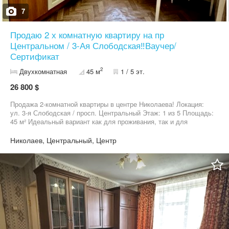
7
Продаю 2 х комнатную квартиру на пр
Центральном / 3-Ая Слободская‼️Ваучер/
Сертификат
2
Двухкомнатная
45 м
1 / 5 эт.
26 800 $
Продажа 2-комнатной квартиры в центре Николаева! Локация:
ул. 3-я Слободская / просп. Центральный Этаж: 1 из 5 Площадь:
45 м² Идеальный вариант как для проживания, так и для
инвестиций под аренду. Очень удобный и развитый район.
Рядом есть всё необходимое: транспортная развязка, рынок,
Николаев, Центральный, Центр
магазины, сервисы. Центр города — всегда востребован.
Квартира в обычном состоянии. Всё, что есть на фото —
остаётся. Есть балкон. Пишите в директ или звоните для
уточнения деталей и просмотра.