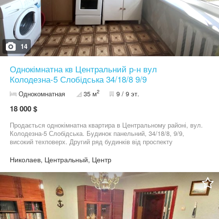
14
Однокімнатна кв Центральний р-н вул
Колодезна-5 Слобідська 34/18/8 9/9
2
Однокомнатная
35 м
9 / 9 эт.
18 000 $
Продається однокімнатна квартира в Центральному районі, вул.
Колодезна-5 Слобідська. Будинок панельний, 34/18/8, 9/9,
високий техповерх. Другий ряд будинків від проспекту
Центральний. Стан житловий. Сучасна шпатлівка, стояки
поміняні, балкон і кухня металопласт. Є глибока зручна комора
Николаев, Центральный, Центр
в передпокої. Кондиціонер. Квартира тепла, під'їзд чистий. Одне
з найкращих місць міста по інфраструктурі. Поруч зупинки на всі
види міського транспорту, АТБ, Сільпо, пошта, банки, ринок,
магазин побутової техніки.