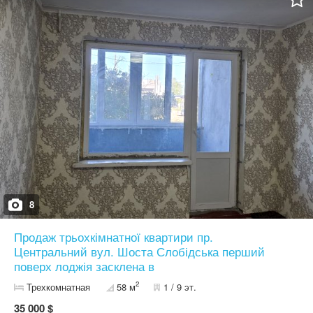
дома, с жилой комнатой 11,1 кв.м., кухней 5,4 кв.м., довольно
таки просторным коридором 6,3 кв.м. и большим, вдоль комнаты
и кухни застекленным балконом. Квартира в жилом состоянии,
все инженерные коммуникации, предметы быта и мебели в
исправном состоянии и соответствуют фото. Отличное
месторасположение дома среди основных магистралей города,
слегка удаленного от проспекта Центральный, с просторным
двором и детской площадкой. Все документы готовы,
прописанных нет. Хороший вариант для проживания и отличный
вариант для сдачи в аренду. Квартира продается со всеми
предметами быта и мебели, согласно фото. Продажа возможна
по программе «єВідновлення». Цена 18500 $
8
Продаж трьохкімнатної квартири пр.
Центральний вул. Шоста Слобідська перший
поверх лоджія засклена в
2
Трехкомнатная
58 м
1 / 9 эт.
35 000 $