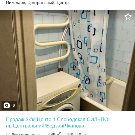
Николаев, Центральный, Центр
8
Продаж 2к/к‼️Центр 1 Слободская СИЛЬПО‼️
пр.Центральний/Бедзая(Чкалова
2
Двухкомнатная
45 м
9 / 10 эт.