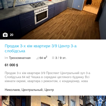
20
Продаж 3-х кім квартири 3/9 Центр 3-а
слобідська
2
Трехкомнатная
64 м
3 / 9 эт.
61 000 $
Продаж 3-х кім квартири 3/9 Проспект Центральний зуп 3-а
Слобідська 64 м2 Чешка в середині цегляного будинку Всі
кімнати окремі, квартира з ремонтом, є кондиціонер, нова
проводка, всі труби поміняні Кухня 10 м2 Є балконом та лоджія
Ціна 61 000$ торг
Николаев, Центральный, Центр