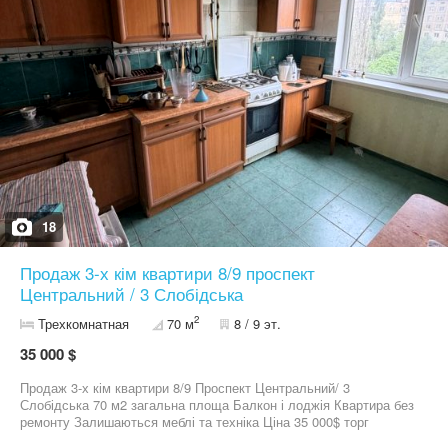
18
Продаж 3-х кім квартири 8/9 проспект
Центральний / 3 Слобідська
2
Трехкомнатная
70 м
8 / 9 эт.
35 000 $
Продаж 3-х кім квартири 8/9 Проспект Центральний/ 3
Слобідська 70 м2 загальна площа Балкон і лоджія Квартира без
ремонту Залишаються меблі та техніка Ціна 35 000$ торг