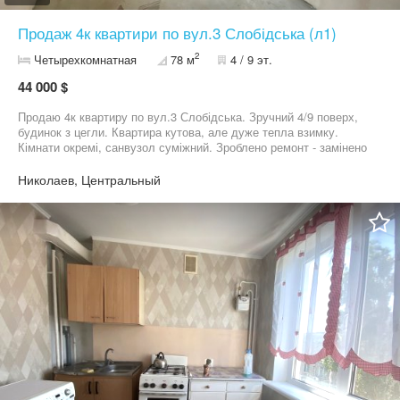
Продаж 4к квартири по вул.3 Слобідська (л1)
2
Четырехкомнатная
78 м
4 / 9 эт.
44 000 $
Продаю 4к квартиру по вул.3 Слобідська. Зручний 4/9 поверх,
будинок з цегли. Квартира кутова, але дуже тепла взимку.
Кімнати окремі, санвузол суміжний. Зроблено ремонт - замінено
електрику, труби, зроблено всі брудні роботи. Вам залишиться
тільки оздобити все за своїм смаком. Балкон не зашитий. Двір
Николаев, Центральный
затишний, доглянутий, ОСББ працює продуктивно. Чудовий
район. Поруч все необхідне для життя і приємного відпочинку.
Дзвоніть, будь ласка!