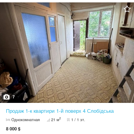
як для купівлі для себе так і під оренду. Відео за запитом.
Чекаю на Ваші дзвінки.
7
Продаж 1-к квартири 1-й поверх 4 Слобідська
2
Однокомнатная
21 м
1 / 1 эт.
8 000 $