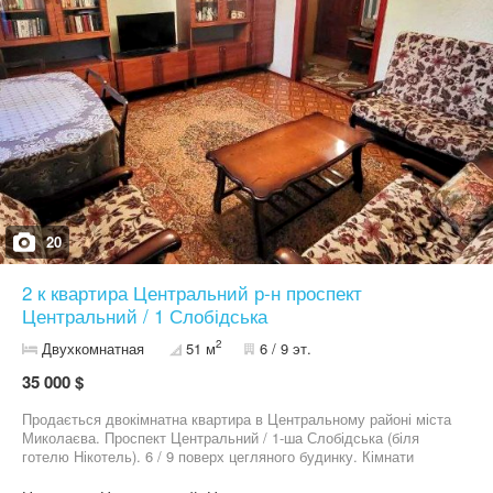
20
2 к квартира Центральний р-н проспект
Центральний / 1 Слобідська
2
Двухкомнатная
51 м
6 / 9 эт.
35 000 $
Продається двокімнатна квартира в Центральному районі міста
Миколаєва. Проспект Центральний / 1-ша Слобідська (біля
готелю Нікотель). 6 / 9 поверх цегляного будинку. Кімнати
роздільні. Площа: 51/29/7,7 м2. 1 балкон та 1 лоджія. Вікна на