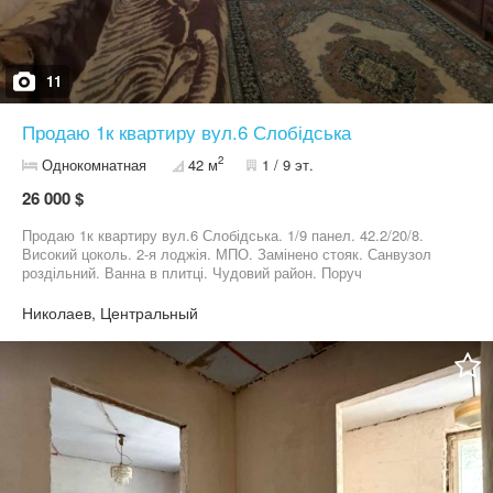
11
Продаю 1к квартиру вул.6 Слобідська
2
Однокомнатная
42 м
1 / 9 эт.
26 000 $
Продаю 1к квартиру вул.6 Слобідська. 1/9 панел. 42.2/20/8.
Високий цоколь. 2-я лоджія. МПО. Замінено стояк. Санвузол
роздільний. Ванна в плитці. Чудовий район. Поруч
ринок,супермаркети.
Николаев, Центральный