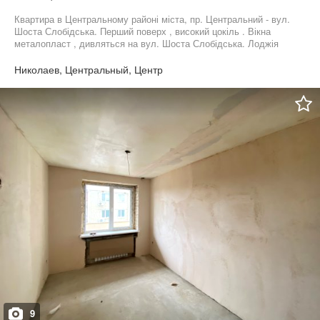
Квартира в Центральному районі міста, пр. Центральний - вул.
Шоста Слобідська. Перший поверх , високий цокіль . Вікна
металопласт , дивляться на вул. Шоста Слобідська. Лоджія
засклена , металопласт ; облаштований підвал. Кімнати дві
суміжні , третя роздільно. Санвузол роздвльно. Всі лічильники
Николаев, Центральный, Центр
на комунальні послуги є. Документи повністю готові , працюємо
також за сертифікатами.
9