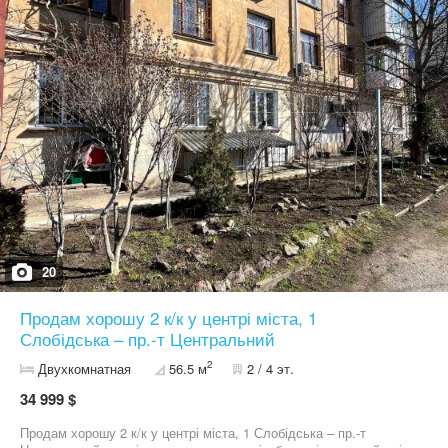
20
Продам хорошу 2 к/к у центрі міста, 1
Слобідська – пр.-т Центральний
2
Двухкомнатная
56.5 м
2 / 4 эт.
34 999 $
Продам хорошу 2 к/к у центрі міста, 1 Слобідська – пр.-т