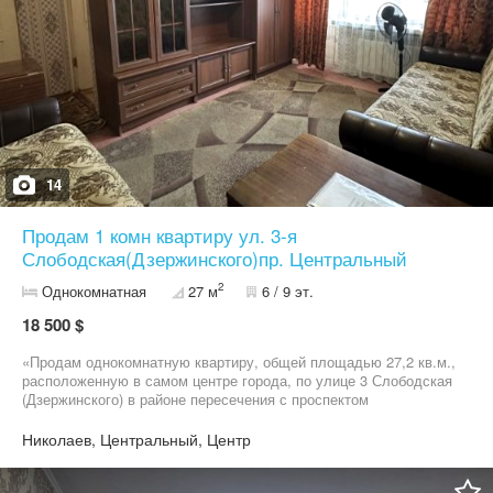
14
Продам 1 комн квартиру ул. 3-я
Слободская(Дзержинского)пр. Центральный
2
Однокомнатная
27 м
6 / 9 эт.
18 500 $
«Продам однокомнатную квартиру, общей площадью 27,2 кв.м.,
расположенную в самом центре города, по улице 3 Слободская
(Дзержинского) в районе пересечения с проспектом
Центральный. В шаговой доступности, расположены торговый
центр АТБ, рынок, две школы, два детских садика, медицинские
Николаев, Центральный, Центр
и банковские учреждения, магазины, офисы и остановки
общественного транспорта. Квартира, не угловая, внутри дома и
теплая, расположена на 6-ом этаже 9 этажного кирпичного