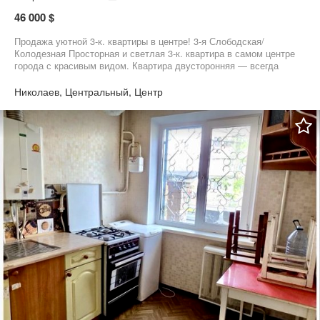
46 000 $
Продажа уютной 3-к. квартиры в центре! 3-я Слободская/
Колодезная Просторная и светлая 3-к. квартира в самом центре
города с красивым видом. Квартира двусторонняя — всегда
много воздуха и естественного света. Преимущества квартиры:
- Удобная планировка: квартира на 2 стороны - Балкон (утеплён)
Николаев, Центральный, Центр
+ лоджия - Частично остаётся мебель и техника - Тёплая,
аккуратная, подходит для жизни или аренды Рядом
супермаркеты, магазины, школа, детский сад, парк — всё для
комфортной жизни в шаговой доступности. Продается только за
наличные‼️ Звоните, чтобы договориться о просмотре!