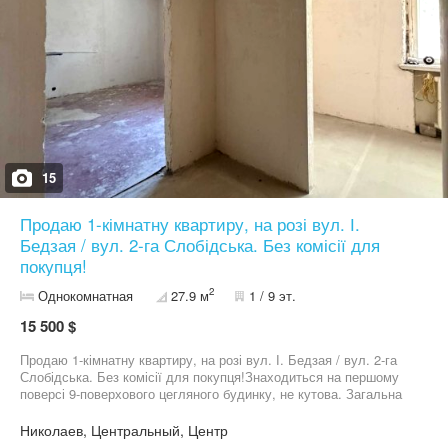
15
Продаю 1-кімнатну квартиру, на розі вул. І.
Бедзая / вул. 2-га Слобідська. Без комісії для
покупця!
2
Однокомнатная
27.9 м
1 / 9 эт.
15 500 $
Продаю 1-кімнатну квартиру, на розі вул. І. Бедзая / вул. 2-га
Слобідська. Без комісії для покупця!Знаходиться на першому
поверсі 9-поверхового цегляного будинку, не кутова. Загальна
площа - 28 м. кв., є балкон та підвал під ним, опалення
центральне. В квартирі частково зроблені чорнові підготовчі
Николаев, Центральный, Центр
роботи, замінена вся електрика. Будинок ОСББ, чудова локація