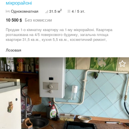
мікрорайоні
2
Однокомнатная
31.5 м
4 / 5 эт.
10 500 $
Без комиссии
Продам 1-о кімнатну квартиру на 1-му мікрорайоні. Квартира
розташована на 4/5 поверхового будинку, загальна площа
квартири 31,5 кв.м., кухня 5,5 кв.м., косметичний ремонт,
встановлена душова кабіна, французький балкон. Документи
готові до продажу - можливий торг обговоримо при зустрічі,
Лозовая
телефонуйте за номером телефону 09*********00 Ольга.