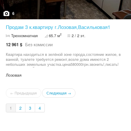
6
Продам 3 к.квартиру г.Лозовая,Васильковая1
2
Трехкомнатная
65.7 м
2 / 2 эт.
12 961 $
Без комиссии
Квартира находиться в зелёной зоне города,состояние жилое, в
ванной, туалете требуется ремонт,возле дома имеются 2
небольших земельных участка.цена580000грн.звонить!,писать!
т.09******94 ВАЙБЕР.
Лозовая
← Предыдущая
Следующая →
1
2
3
4