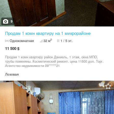
9
Продам 1 комн квартиру на 1 микрорайоне
2
Однокомнатная
32 м
1 / 5 эт.
11 500 $
Продам 1 комн квартиру район Даниель, 1 этаж, окна МПО,
трубы поменяны. Косметический ремонт. цена 11500 дол. Торг.
Агентство недвижимости 09******21
Лозовая