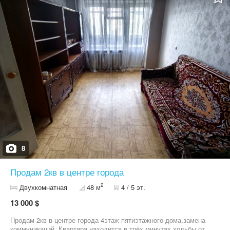
8
Продам 2кв в центре города
2
Двухкомнатная
48 м
4 / 5 эт.
13 000 $
Продам 2кв в центре города 4этаж пятиэтажного дома,замена
коммуникаций. Квартира находится в трёх минутах ходьбы от