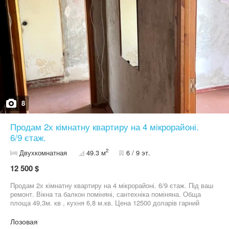
8
Продам 2х кімнатну квартиру на 4 мікрорайоні.
6/9 єтаж.
2
Двухкомнатная
49.3 м
6 / 9 эт.
12 500 $
Продам 2х кімнатну квартиру на 4 мікрорайоні. 6/9 єтаж. Під ваш
ремонт. Вікна та балкон поміняні, сантехніка поміняна. Обща
площа 49,3м. кв , кухня 6,8 м.кв. Цена 12500 доларів гарний
торг.Агентство нерухомості 05******88, 09******21
Лозовая