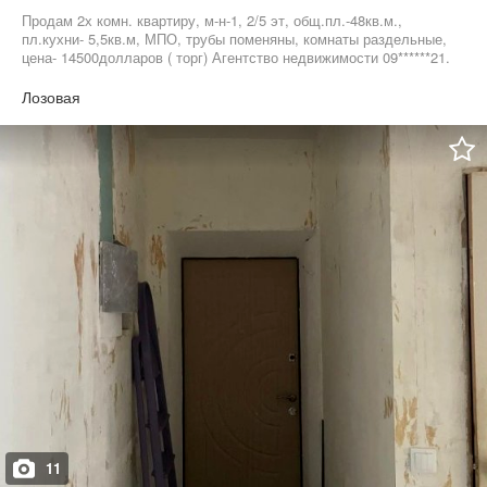
Продам 2х комн. квартиру, м-н-1, 2/5 эт, общ.пл.-48кв.м.,
пл.кухни- 5,5кв.м, МПО, трубы поменяны, комнаты раздельные,
цена- 14500долларов ( торг) Агентство недвижимости 09******21.
05******88
Лозовая
11