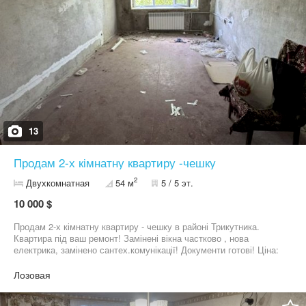
13
Продам 2-х кімнатну квартиру -чешку
2
Двухкомнатная
54 м
5 / 5 эт.
10 000 $
Продам 2-х кімнатну квартиру - чешку в районі Трикутника.
Квартира під ваш ремонт! Замінені вікна частково , нова
електрика, замінено сантех.комунікації! Документи готові! Ціна:
$10000
Лозовая