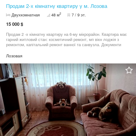
Продам 2-х кімнатну квартиру у м. Лозова
2
Двухкомнатная
48 м
7 / 9 эт.
15 000 $
Продам 2 -х кімнатну квартиру на 6-му мікрорайон. Квартира має
гарний житловий стан: косметичний ремонт, мп вікн лоджія з
ремонтом, капітальний ремонт ванної та санвузла. Документи
готові! Можливий продаж по сертифікату!
Лозовая