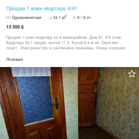
Продам 1 комн квартиру 4/41
2
Однокомнатная
34.1 м
6 / 9 эт.
13 500 $
Продам 1 комн квартиру на 4 микрорайоне. Дом 41. 6/9 этаж.
Квартира 34,1 общая, жилая 17,4. Кухня 8,4 м кв. Окна мет
пласт. Электричество и сантехника поменяны. Очень хорошее
место. Все рядом. Документы готовы, долга нет. Остается
мебель. Цена 13500 долларов небольшой торг. Агентство
Лозовая
недвижимости 05******88