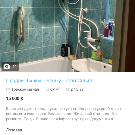
11
Продаи 3-х кім. «чешку» коло Сільпо
2
Трехкомнатная
67 м
2 / 5 эт.
15 000 $
Квартира дуже тепла, суха, не кутова. Здорова кухня- 9 м.кв і
всі кімнати ізольовані. Велика зала. Житловий стан, але без
ремонту. Поруч Сільпо і вся інфраструктура. Документи в
порядку. Торг доречний.
Лозовая