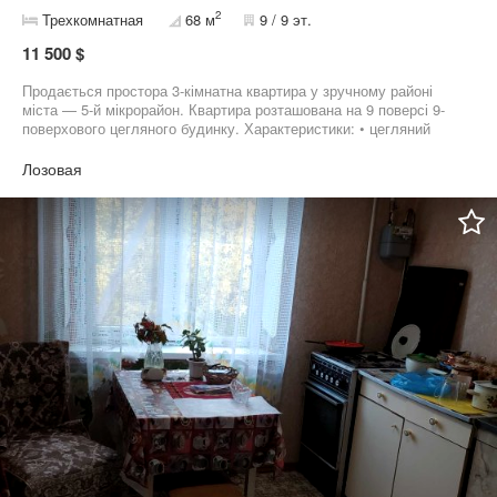
2
Трехкомнатная
68 м
9 / 9 эт.
11 500 $
Продається простора 3-кімнатна квартира у зручному районі
міста — 5-й мікрорайон. Квартира розташована на 9 поверсі 9-
поверхового цегляного будинку. Характеристики: • цегляний
будинок • 2 балкони • всі вікна металопластикові • балкони
деревʼяні • металеві вхідні двері • роздільні кімнати • квартира
Лозовая
світла та простора • частково залишаються меблі Поруч
знаходяться супермаркет Рулька , школа, дитячий садок,
зручна транспортна розв’язка. Документи готові!