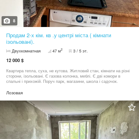
8
Продам 2-х кім. кв .у центрі міста ( кімнати
ізольовані).
2
Двухкомнатная
47 м
3 / 5 эт.
12 000 $
Квартира тепла, суха, не кутова. Житловий стан, кімнати на різні
сторони, ізольовані. Є газова колонка, меблі. Є дві комори в
спальні і прихожій. Поруч парк, магазини, школа і садочок.
Документи в порядку. Торг на місці.
Лозовая