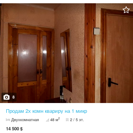
8
Продам 2х комн квариру на 1 микр
2
Двухкомнатная
48 м
2 / 5 эт.
14 500 $