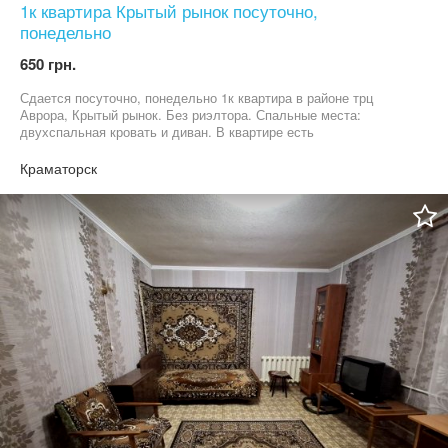
1к квартира Крытый рынок посуточно,
понедельно
650 грн.
Сдается посуточно, понедельно 1к квартира в районе трц
Аврора, Крытый рынок. Без риэлтора. Спальные места:
двухспальная кровать и диван. В квартире есть
водонагревательный бак, кондиционер, микроволновка.
Залеление с 14;00, выезд до 12:00. Ранний заезд и поздний
Краматорск
выезд оговаривается. Цена может менятся от дня недели и
количества суток