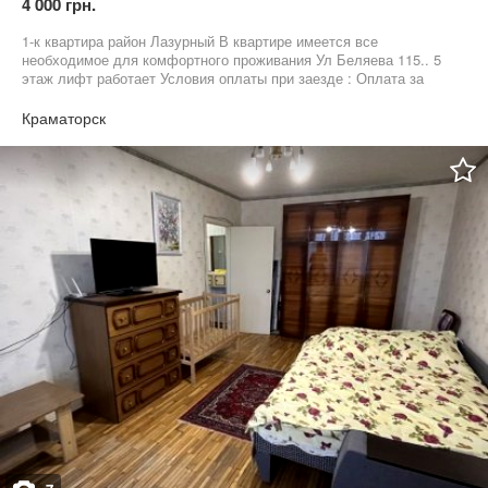
4 000 грн.
1-к квартира район Лазурный В квартире имеется все
необходимое для комфортного проживания Ул Беляева 115.. 5
этаж лифт работает Условия оплаты при заезде : Оплата за
первый месяц +залог месячной оплаты + комиссия агентства
единоразово сумма месячной оплаты
Краматорск