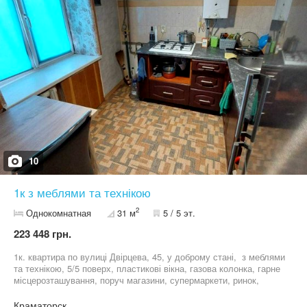
10
1к з меблями та технікою
2
Однокомнатная
31 м
5 / 5 эт.
223 448 грн.
1к. квартира по вулиці Двірцева, 45, у доброму стані, з меблями
та технікою, 5/5 поверх, пластикові вікна, газова колонка, гарне
місцерозташування, поруч магазини, супермаркети, ринок,
транспорт. 5000$+борг.
Краматорск