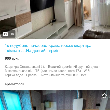
14
1к подубово почасово Краматорськ квартира
1кімнатна .На довгий термін
900 грн.
Квартира Остапа вишні 31. - Великий двомісний зручний диван. -
Мікрохвильова піч - ТБ (але немає кабельного ТБ) - WiFi -
Гаряча вода - Праска - Чиста білизна та рушники - Весь
необхідний посуд - Пральна машина - Холодильник - мило - Фен
- Капці Шумним компаніям, для проведення святкових заходів
Краматорск
квартира не здається! Курити виключно на балконі при
зачинених дверях! Чи не шуміти, особливо після 22:00. При
заселенні мати при собі паспорт, якщо пластиковий, то також
мати папір з пропискою.