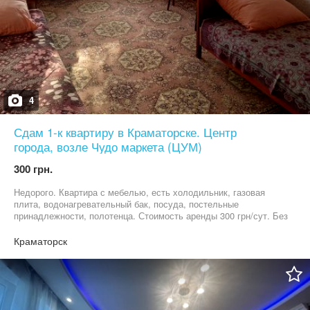
4
Сдам 1-к квартиру в Краматорске. Центр
города, возле Чудо маркета (ЦУМ)
300 грн.
Недорого. Квартира с мебелью, есть холодильник, газовая
плита, водонагревательный бак, посуда, постельные
принадлежности, полотенца. Стоимость аренды 300 грн/сут. Без
домашних животных! Собственник.
Краматорск