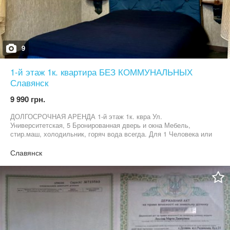
9
1-й этаж 1к. квартира БЕЗ КОММУНАЛЬНЫХ
Славянск
9 990 грн.
ДОЛГОСРОЧНАЯ АРЕНДА 1-й этаж 1к. квра Ул.
Университетская, 5 Бронированная дверь и окна Мебель,
стир.маш, холодильник, горяч вода всегда. Для 1 Человека или
Семейной пары. -Договор аренды -Коммунальные включены в
стоимость аренды . -залоговая сумма 100% -комиссия риелтора
Славянск
50% Без животных. Звоните 05*********84