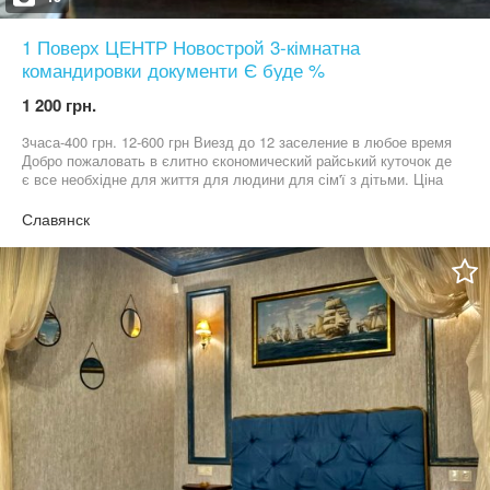
1 Поверх ЦЕНТР Новострой 3-кімнатна
командировки документи Є буде %
1 200 грн.
3часа-400 грн. 12-600 грн Виезд до 12 заселение в любое время
Добро пожаловать в єлитно єкономический райський куточок де
є все необхідне для життя для людини для сім'ї з дітьми. Ціна
різна залежить від багатьох факторів чинників Командировки
якщо є командировачні в наявності тоді -60%
Славянск