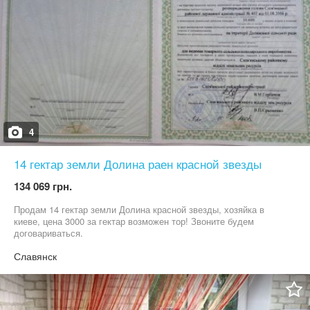
4
14 гектар земли Долина раен красной звезды
134 069 грн.
Продам 14 гектар земли Долина красной звезды, хозяйка в
киеве, цена 3000 за гектар возможен тор! Звоните будем
договариваться.
Славянск