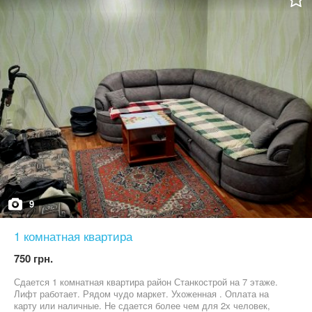
документы ("с пропиской"), просьба относится с пониманием к
этой мере.
9
1 комнатная квартира
750 грн.
Сдается 1 комнатная квартира район Станкострой на 7 этаже.
Лифт работает. Рядом чудо маркет. Ухоженная . Оплата на
карту или наличные. Не сдается более чем для 2х человек,