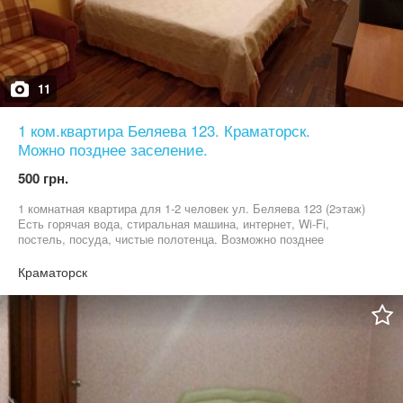
11
1 ком.квартира Беляева 123. Краматорск.
Можно позднее заселение.
500 грн.
1 комнатная квартира для 1-2 человек ул. Беляева 123 (2этаж)
Есть горячая вода, стиральная машина, интернет, Wi-Fi,
постель, посуда, чистые полотенца. Возможно позднее
заселение и выселение. Цена посуточно 500грн. В праздничные
и предпраздничные дни цена может быть изменена
Краматорск