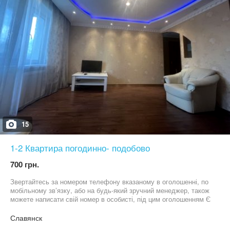
15
1-2 Квартира погодинно- подобово
700 грн.
Звертайтесь за номером телефону вказаному в оголошенні, по
мобільному звʼязку, або на будь-який зручний менеджер, також
можете написати свій номер в особисті, під цим оголошенням Є
все необхідне для комфортного проживання Центральна
частина міста БЕЗКОШТОВНЕ БРОНЮВАННЯ, при заїзді до
Славянск
14:00 ВИЇЗД ДО 12:00 Детальніше за номером вказаним в