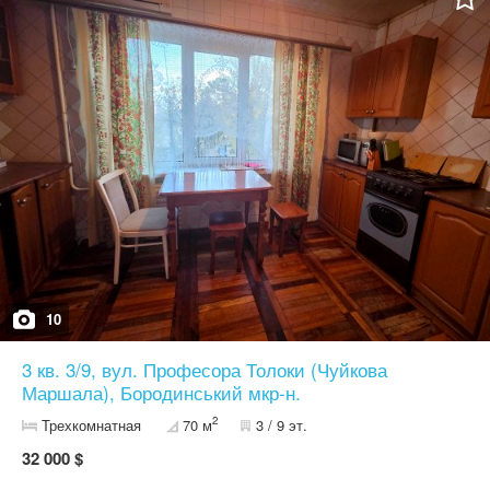
Велика шафа-гардероб у передпокої, два кондиціонера.
Квартира світла, тепла, чистий під'їзд, тихий двір. Пропозиція
від АН "Парус" Телефонуйте! Тетяна.
10
3 кв. 3/9, вул. Професора Толоки (Чуйкова
Маршала), Бородинський мкр-н.
2
Трехкомнатная
70 м
3 / 9 эт.
32 000 $