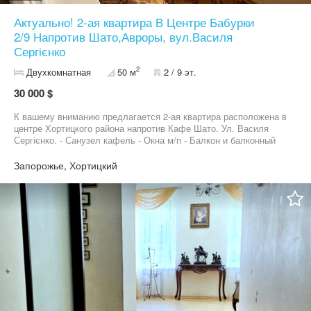
Актуально! 2-ая квартира В Центре Бабурки
2/9 Напротив Шато,Авроры, вул.Василя
Сергієнко
2
Двухкомнатная
50 м
2 / 9 эт.
30 000 $
К вашему вниманию предлагается 2-ая квартира расположена в
центре Хортицкого района напротив Кафе Шато. Ул. Василя
Сергієнко. - Санузел кафель - Окна м/п - Балкон и балконный
блок обшит м/п - Сантехника поменяна - Новая Проводка на все
стоят Автоматы + Заменена проводка и в самом щитке. Счетчик
Запорожье, Хортицкий
двухфазный. - Красивая кухня - Дом ОСББ - Лучший этаж
Документы впорядке. Детали по телефону. Предложение от АН
Капитал