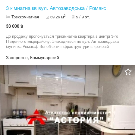
3 кімнатна кв вул. Автозаводська / Ромакс
2
Трехкомнатная
69.26 м
5 / 9 эт.
33 000 $
До продажу пропонується трикімнатна квартира в центрі 3-го
Південного мікрорайону. Знаходиться по вул. Автозаводська
(зупинка Ромакс). Всі обʼєкти інфраструктури в кроковій
доступності. Квартира на комфортному 5 поверсі 9-ти
поверхового житлового будинку. Стан добрий. Метраж:
Запорожье, Коммунарский
69,26/43,1/8 кв.м. Меблі частково залишаються новим
власникам. М/п вікна, балкон засклений. 2 кондиціонера.
Лічильники на світло/вода/газ. Є тамбур та кладова на поверсі.
Будинок ОСББ. Чистий та охайний підʼїзд з ремонтом,
доглянута прибудинкова територія. Квартира вільна, документи
готові до продажу.