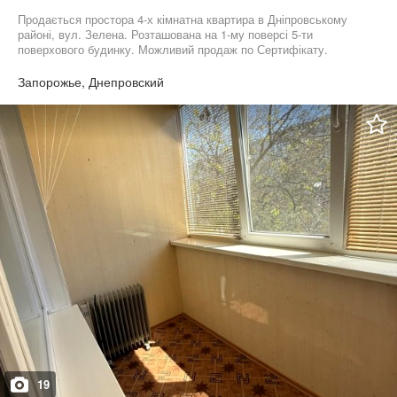
Продається простора 4-х кімнатна квартира в Дніпровському
районі, вул. Зелена. Розташована на 1-му поверсі 5-ти
поверхового будинку. Можливий продаж по Сертифікату.
Загальна площа: 80 кв. м. Житлова: 51 кв. м. Квартира з
ремонтом, з заміною всіх комунікацій. Продається з усіма
Запорожье, Днепровский
меблями та технікою. Тихий двір, дитячий майданчик, школа на
районі. До Бородинського мікр-ну 5хв на машині.
19