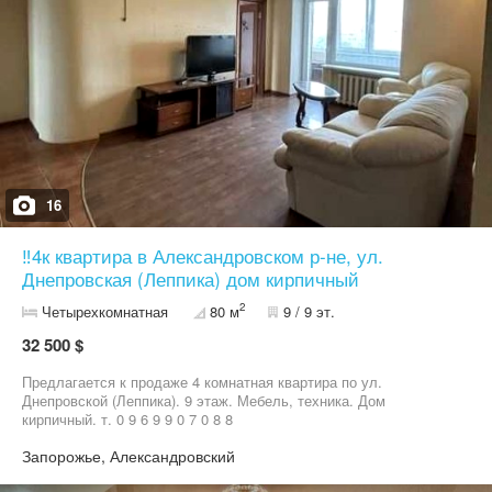
16
‼️4к квартира в Александровском р-не, ул.
Днепровская (Леппика) дом кирпичный
2
Четырехкомнатная
80 м
9 / 9 эт.
32 500 $
Предлагается к продаже 4 комнатная квартира по ул.
Днепровской (Леппика). 9 этаж. Мебель, техника. Дом
кирпичный. т. 0 9 6 9 9 0 7 0 8 8
Запорожье, Александровский