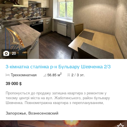
20
3-кімнатна сталінка р-н Бульвару Шевченка 2/3
2
Трехкомнатная
56.85 м
2 / 3 эт.
39 000 $
Пропонується до продажу затишна квартира з ремонтом у
тихому центрі міста на вул. Жаботинського, район бульвару
Шевченка. Повнометражна квартира з переплануванням,
суміщений санвузол, кімнати амфіладою, простора вітальня та
спальні з неї. З двокімнатної переплановано в 3 кімнатну.
Запорожье, Вознесеновский
Лоджію поєднано з кімнатою, підлога з підігрівом на лоджії та в
санвузлі. Скрізь вікна із двокамерними склопакетами. Кухня
збільшена, вбудовані меблі з технікою на кухні залишаються.