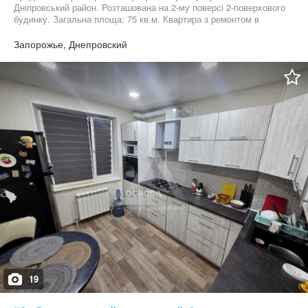
Дніпровський район. Розташована на 2-му поверсі 2-поверхового
будинку. Загальна площа: 75 кв.м. Квартира з ремонтом в
хорошому стані. Замінені всі комунікації,нові батареї, частково
натяжні стелі. Утеплений новий балкон . Дах в будинку шатрової
Запорожье, Днепровский
форми, нова металочерепиця. Продається з технікою та
меблями( окрім меблів у вітальні).
19