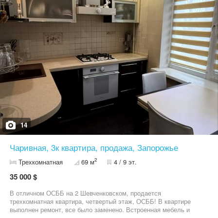
Торг доречний.
14
Чаривная, 3к квартира, продажа, Запорожье
2
Трехкомнатная
69 м
4 / 9 эт.
35 000 $
В отличном ОСББ на 2 Шевченковском, продается
трехкомнатная квартира, четвертый этаж, ОСББ! В квартире
выполнен ремонт, все было заменено. Встроенная мебель и
техника остаются. Квартира свободна. Звоните для просмотра