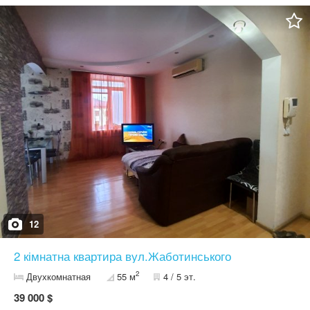
12
2 кімнатна квартира вул.Жаботинського
2
Двухкомнатная
55 м
4 / 5 эт.
39 000 $