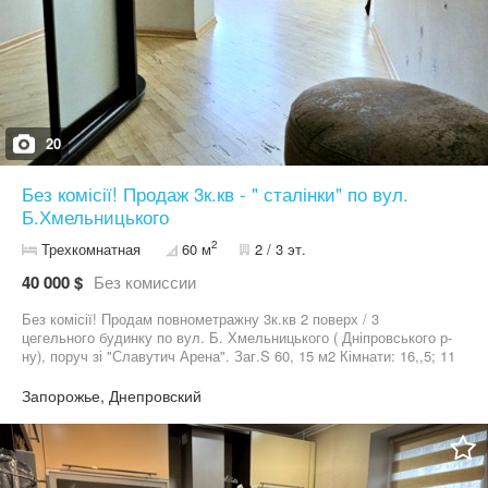
20
Без комісії! Продаж 3к.кв - " сталінки" по вул.
Б.Хмельницького
2
Трехкомнатная
60 м
2 / 3 эт.
40 000 $
Без комиссии
Без комісії! Продам повнометражну 3к.кв 2 поверх / 3
цегельного будинку по вул. Б. Хмельницького ( Дніпровського р-
ну), поруч зі "Славутич Арена". Заг.S 60, 15 м2 Кімнати: 16,,5; 11
та 12, 5 м2 Кухня 7м2 Великий корідор Высота стелі 3 м Балкон
засклен, МПЗ Вікна МПЗ Всі комунікації- нові, Паркет та двері з
Запорожье, Днепровский
натурального дерева- ясінь. В квартирі залишаються вбудована
дерев'яна кухня, спальня, шафи- купе, дивани, кондиціонери,
посудомийна машина. Місцерозташування зручне, поруч уся
інфраструктура, магазини, маркети, транспортна розв'язку в усі
сторони міста. Телефонуйте, гарна пропозиція для придбання.