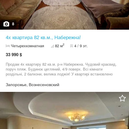
8
4х квартира 82 кв.м., Набережна!
2
Четырехкомнатная
82 м
4 / 9 эт.
33 990 $
Продам 4х квартиру 82 кв.м. р-н Набережна. Чудовий краєвид,
поруч пляж. Будинок цегляний, 4/9 поверх. Всі кімнати
роздільні, 2 балкони, велика лоджія! У квартирі встановлено
МПО, замінено водопровідні труби. Гарний двір. За більш
детальною інформацією дзвоніть в АН Срібло.
Запорожье, Вознесеновский