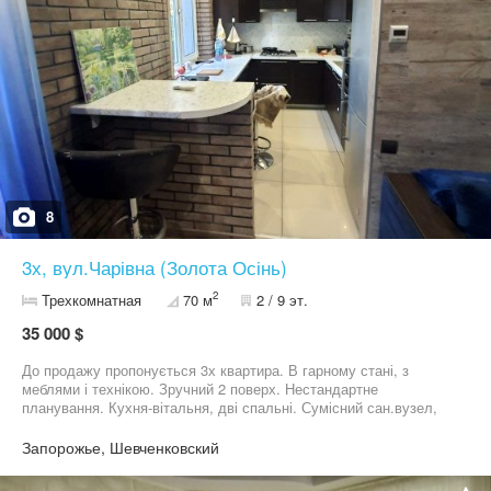
8
3х, вул.Чарівна (Золота Осінь)
2
Трехкомнатная
70 м
2 / 9 эт.
35 000 $
До продажу пропонується 3х квартира. В гарному стані, з
меблями і технікою. Зручний 2 поверх. Нестандартне
планування. Кухня-вітальня, дві спальні. Сумісний сан.вузел,
має і ванну і душову кабину. Гарне розташування, поруч зупинки
громадського транспорту (Золота Осінь), супермаркети, парк,
Запорожье, Шевченковский
садочок і школа.