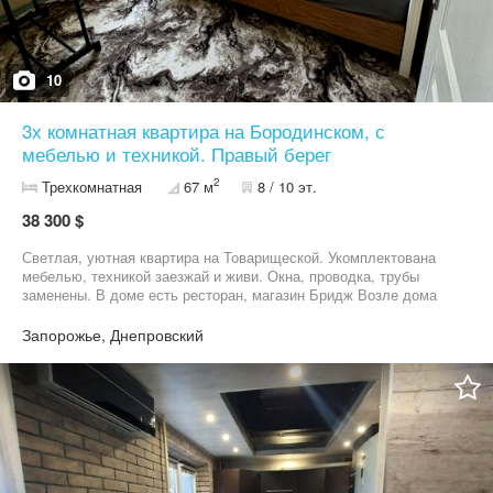
10
3х комнатная квартира на Бородинском, с
мебелью и техникой. Правый берег
2
Трехкомнатная
67 м
8 / 10 эт.
38 300 $
Светлая, уютная квартира на Товарищеской. Укомплектована
мебелью, техникой заезжай и живи. Окна, проводка, трубы
заменены. В доме есть ресторан, магазин Бридж Возле дома
новый парк, классная детская площадка. Рядом школа, детский
сад, автостоянка, остановка транспорта. Цена указана за
Запорожье, Днепровский
наличные Можно купить по сертификату, ваучеру