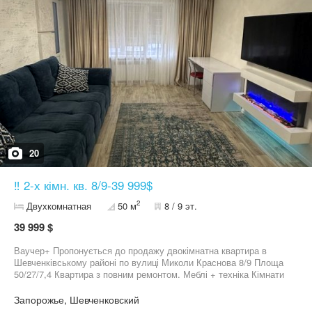
20
‼️ 2-х кімн. кв. 8/9-39 999$
2
Двухкомнатная
50 м
8 / 9 эт.
39 999 $
Ваучер+ Пропонується до продажу двокімнатна квартира в
Шевченківському районі по вулиці Миколи Краснова 8/9 Площа
50/27/7,4 Квартира з повним ремонтом. Меблі + техніка Кімнати
роздільні Цікаве планування- Балкон і лоджія Вся необхідна
інфраструктура в кроковій досяжності.
Запорожье, Шевченковский