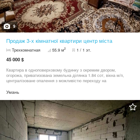
9
Продаж 3-х кімнатної квартири центр міста
2
Трехкомнатная
55.9 м
1 / 1 эт.
45 000 $
Квартира в одноповерховому будинку з окремим двором,
огорожа, приватизована земельна ділянка 1.84 сот, вікна м/п,
централізоване опалення з можливістю переходу на
індивідуальне за бажанням.Подробиці за телефоном, на
повідомлення не відповідаю
Умань