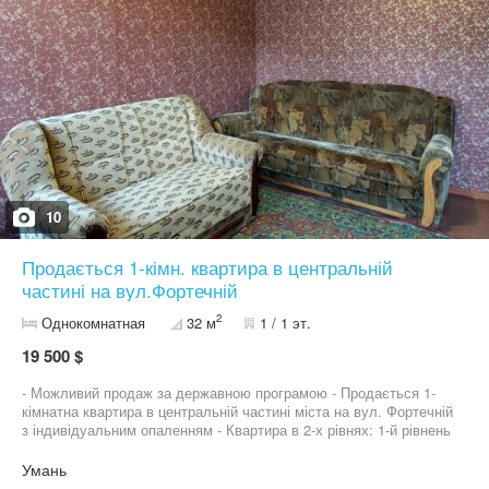
10
Продається 1-кімн. квартира в центральній
частині на вул.Фортечній
2
Однокомнатная
32 м
1 / 1 эт.
19 500 $
- Можливий продаж за державною програмою - Продається 1-
кімнатна квартира в центральній частині міста на вул. Фортечній
з індивідуальним опаленням - Квартира в 2-х рівнях: 1-й рівнень
- коридор з підвалом, 2-й рівень - кімната, кухня, санвузол -
Сходи між рівнями - Квартира в жилому стані - Навіть коли
Умань
квартира не опалюється температура не опускається нижче ніж