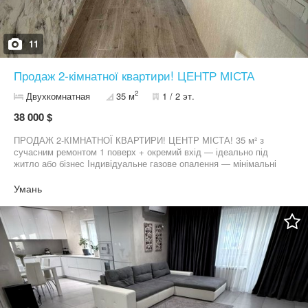
11
Продаж 2-кімнатної квартири! ЦЕНТР МІСТА
2
Двухкомнатная
35 м
1 / 2 эт.
38 000 $
ПРОДАЖ 2-КІМНАТНОЇ КВАРТИРИ! ЦЕНТР МІСТА! 35 м² з
сучасним ремонтом 1 поверх + окремий вхід — ідеально під
житло або бізнес Індивідуальне газове опалення — мінімальні
витрати Євроремонт — заїжджай і живи без вкладень ГАРАЖ У
ПОДАРУНОК — вже входить у ціну! Все поруч: магазини,
Умань
школи, транспорт 38 000 $ +38********10 АН РієлУмань