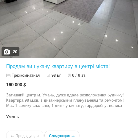
20
Продам вишукану квартиру в центрі міста!
2
Трехкомнатная
98 м
6 / 6 эт.
160 000 $
Затишний центр м. Умань, дуже вдале розположення будинку!
Квартира 98 м.кв. з дизайнерським плануванням та ремонтом!
Має 1 велику спальню, 1 дитячу кімнату, гардеробну, велика
кухня-студія (40 м.кв), великий санвузол з ванною, душем, біде,
подвійною раковиною, що дуже зручно, два балкони, міжкімнатні
Умань
двері прихованого монтажу, тепла підлога… Також є тамбур і
візочна на 1 поверсі. Квартира продається з ремонтом, меблями
та технікою. Є відеонагляд (в квартирі, підʼїзд, парковка),
← Предыдущая
Следующая →
сигналізація, система очищення води (груба очистка для