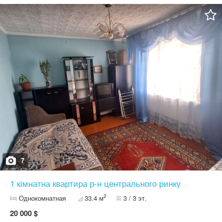
14 градусів - За квартирою закріплені невелика частинка землі
та сарай
7
1 кімнатна квартира р-н центрального ринку
2
Однокомнатная
33.4 м
3 / 3 эт.
20 000 $