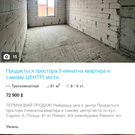
15
Продається простора 3-кімнатна квартира в
самому ЦЕНТРІ міста
2
Трехкомнатная
81 м
8 / 9 эт.
72 900 $
ТЕРМІНОВИЙ ПРОДАЖ! Найкраща ціна в центрі Продається
простора 3-кімнатна квартира в самому центрі міста по вул.
Садова, 6. Площа: 81 м² Поверх: 8/9 (новобудова) Кімнати: всі
роздільні — ідеально для сім’ї Планування: квартира
двостороння — багато світла та свіжого повітря Балкон: є
Умань
Будинок електричний — сучасні комунікації Величезний плюс: