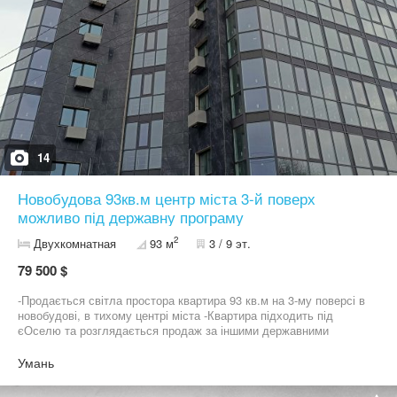
14
Новобудова 93кв.м центр міста 3-й поверх
можливо під державну програму
2
Двухкомнатная
93 м
3 / 9 эт.
79 500 $
-Продається світла простора квартира 93 кв.м на 3-му поверсі в
новобудові, в тихому центрі міста -Квартира підходить під
єОселю та розглядається продаж за іншими державними
програмами -Вартість 855 $ за 1 кв.м -На зараз 2 спальні +
велика кухня-студія 21 кв.м, просторий коридор та можливе
Умань
індивідуальне перепланування, в тому числі можна зробити
гардеробну та лоджію -Індивідуальне опалення, є газовий