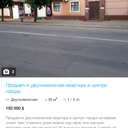
масажного кабінету - б’юті-сфери - офісу - косметологічного
кабінету - іншого виду діяльності Звертатись за номером
телефону 09*********71 Рієлтор — Олена
2
Продается двухкомнатная квартира в центре
города
2
Двухкомнатная
55 м
1 / 3 эт.
150 000 $
Продается двухкомнатная квартира в центре города на первом
этаже трех этажного дома можно под офис или магазин
квартира своя общая площяд 54 м высота потолков 3 метра на