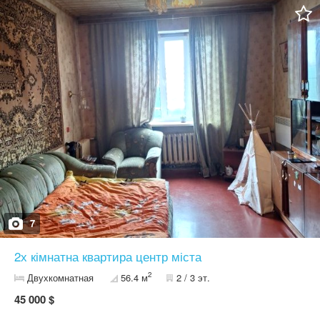
будинок підключений до стратегічної лінії, тому світло не
вимикають Ціна: ВСЬОГО 900 $/м² — найнижча в цьому
будинку! Така ціна через терміновий продаж, тому це реальний
шанс вигідно купити в центрі Локація — ТОП: центр міста, все
поруч — магазини, школи, транспорт, інфраструктура Квартира
ідеально підійде як для життя, так і для інвестиції Телефонуйте
— такі варіанти довго не затримуються! +38********10 АН
РієлУмань
7
2х кімнатна квартира центр міста
2
Двухкомнатная
56.4 м
2 / 3 эт.
45 000 $