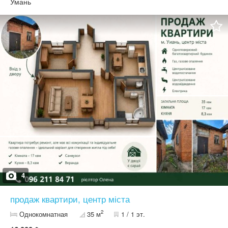
Жилий стан
Умань
4
продаж квартири, центр міста
2
Однокомнатная
35 м
1 / 1 эт.