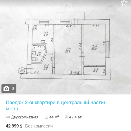
двоконтурний котел -Квартира 2-стороння, східна та західна
сторона, що дуже вигідно для врівноваження температури в
квартирі -Великі панорамні вікна з видом на місто -Двері вхідні
якісні металеві, вікна металопластикові з двокамерними
склопакетами, підлога - цементна стяжка -Підведено всі
комунікації та встановлено лічильники (вода, газ,
електроенергія) -Широкі просторі коридори та сходова клітка
-Ліфт працює навіть тоді, коли немає електроенергії (з
акумулятором) -Поряд супермаркети, магазини, дитячі
майданчики, школи, садочки, центральна площа та парк -Стан
від забудовника
8
Продаж 2-ої квартири в центральній частині
міста
2
Двухкомнатная
44 м
4 / 4 эт.
42 999 $
Без комиссии