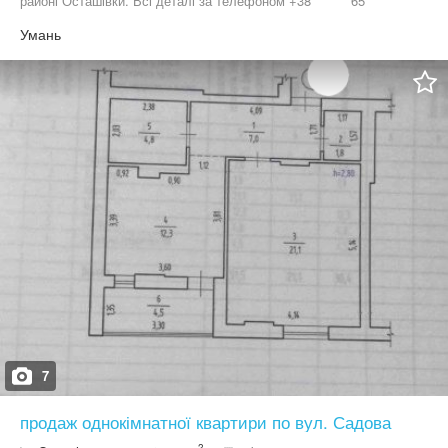
районі Осташівки. Всі деталі за телефоном +38********65
Умань
7
продаж однокімнатної квартири по вул. Садова
2