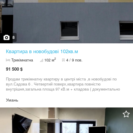
від забудовника
8
Квартира в новобудові 102кв.м
2
Трикімнатна
102 м
4 / 9 пов.
91 500 $
Продам трикімнатну квартиру в центрі міста ,в новобудові по
вул.Садова 6 . Четвертий поверх,квартира повністю
внутрішня,загальна площа 97 кВ.м + кладова ( документально
оформлена) 5 кВ.м Будинок зданий,Стан від
забудовника,документально готова до переоформлення. 9OО$
Умань
за 1м, без комісії та прихованих платежів 38О (б8) 52Ч 99 7О
Володимир