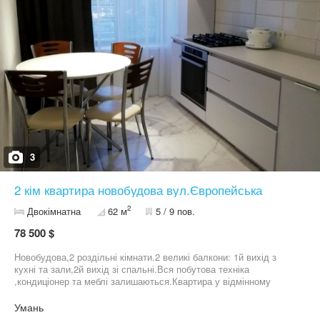
3
2 кім квартира новобудова вул.Європейська
2
Двокімнатна
62 м
5 / 9 пов.
78 500 $
Новобудова,2 роздільні кімнати.2 великі балкони: 1й вихід з
кухні та зали,2й вихід зі спальні.Вся побутова техніка
,кондиціонер та меблі залишаються.Квартира у відмінному
стані.Підігрів підлоги в ванній кімнаті,кухні та коридорі.
Умань