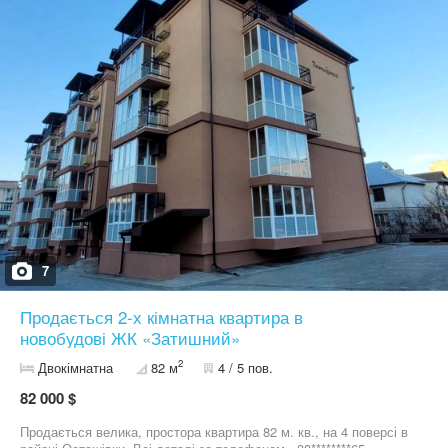
робились під замовлення не ікеа чи юск і т.д !Стільниця ванна
та кухня зроблено з каменю . Купувалась дорога сантехніка.
Кабіна душова робилась теж під замовлення. Пральна машина є
на дві функції (сушіння та прання) . Техніка на кухні купувалась
від надійного перевіреного виробника . Можна ще багато
розписувати але при огляді все можна побачити . Квартира для
тих хто хоче зайти і жити в якості і комфорті тому з
пропозиціями не обгрунтованими будь ласка не звертайтесь . Не
витрачайте свій і мій час . Я знаю ціну своїй квартирі. Звʼязатись
можна в вайбері .
7
Продається 2-х кімнатна квартира в
новобудові ЖК «Затишний»
2
Двокімнатна
82 м
4 / 5 пов.
82 000 $
Продається велика, простора квартира 82 м. кв., на 4 поверсі в