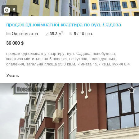
5
продаж однокімнатної квартира по вул. Садова
2
Однокімнатна
35.3 м
5 / 10 пов.
36 000 $
продам однокімнатну квартиру, вул. Садова, новобудова,
квартира міститься на 5 поверсі, не кутова, індивідуальне
опалення, загальна площа 35.3 кв.м, кімната 15.7 кв.м, кухня 8.4
кв.м, детальна інформація за номером телефону, рієлтор Олена
Умань