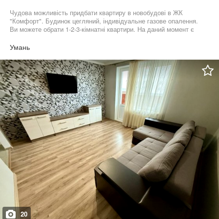
Чудова можливість придбати квартиру в новобудові в ЖК
"Комфорт". Будинок цегляний, індивідуальне газове опалення.
Ви можете обрати 1-2-3-кімнатні квартири. На даний момент є
вибір 6-7-8-9-поверх. Будинок планують здати в експлуатацію
через два роки. Можливісь інвестувати кошти в сучасну
Умань
квартиру, яка на момент здачі будинку виросте в ціні. Агенство
нерухомості "Лілія"
20