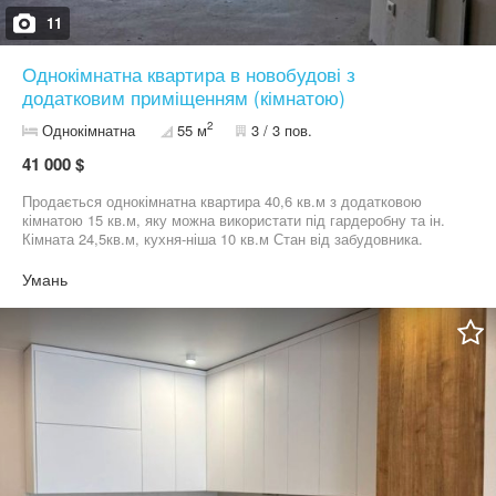
11
Однокімнатна квартира в новобудові з
додатковим приміщенням (кімнатою)
2
Однокімнатна
55 м
3 / 3 пов.
41 000 $
Продається однокімнатна квартира 40,6 кв.м з додатковою
кімнатою 15 кв.м, яку можна використати під гардеробну та ін.
Кімната 24,5кв.м, кухня-ніша 10 кв.м Стан від забудовника.
Розташування будинку неподалік "Епіцентру", вул.Захисників
України. Агентство нерухомості "Житло плюс"
Умань