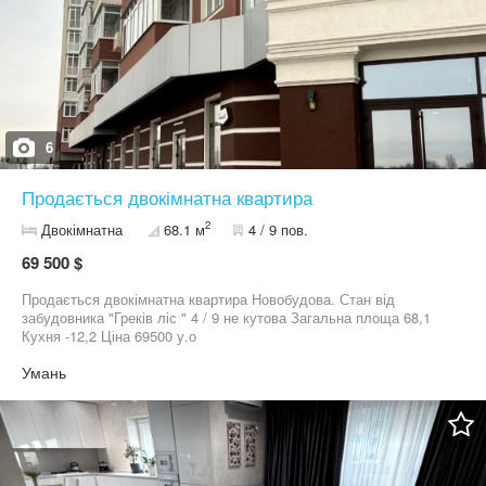
6
Продається двокімнатна квартира
2
Двокімнатна
68.1 м
4 / 9 пов.
69 500 $
Продається двокімнатна квартира Новобудова. Стан від
забудовника "Греків ліс " 4 / 9 не кутова Загальна площа 68,1
Кухня -12,2 Ціна 69500 у.о
Умань