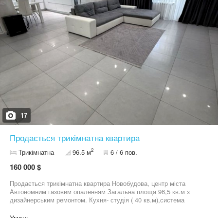
17
Продається трикімнатна квартира
2
Трикімнатна
96.5 м
6 / 6 пов.
160 000 $
Продається трикімнатна квартира Новобудова, центр міста
Автономним газовим опаленням Загальна площа 96,5 кв.м з
дизайнерським ремонтом. Кухня- студія ( 40 кв.м),система
очищення води та зворотній осмос для питної води 2 кімнати ,
гардеробна Ванна+ душ, буде, подвійною раковиною. Меблі та
Умань