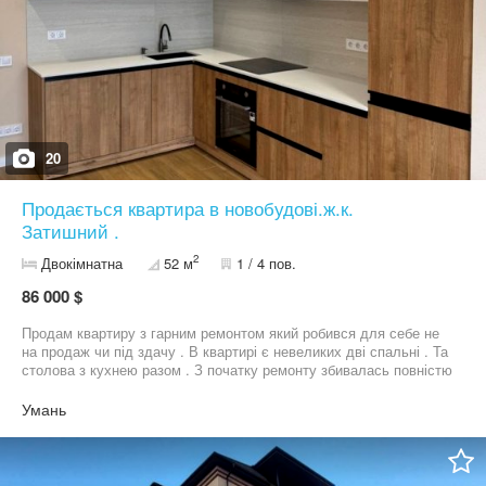
20
Продається квартира в новобудові.ж.к.
Затишний .
2
Двокімнатна
52 м
1 / 4 пов.
86 000 $
Продам квартиру з гарним ремонтом який робився для себе не
на продаж чи під здачу . В квартирі є невеликих дві спальні . Та
столова з кухнею разом . З початку ремонту збивалась повністю
стяжка від забудовника та утеплялась підлога всіма сучасними
матеріалами. Зроблено всюди окрім спальних кімнат - теплу
Умань
водяну не електричну підлогу . В спальних кімнатах стоять
радіатори . Встановлено сучасний електро котел який можна
вмикати , вимикати на відстані. Проведена вентиляція в спальні
кімнати . По квартирі всюди покладено плитку . Меблі всі