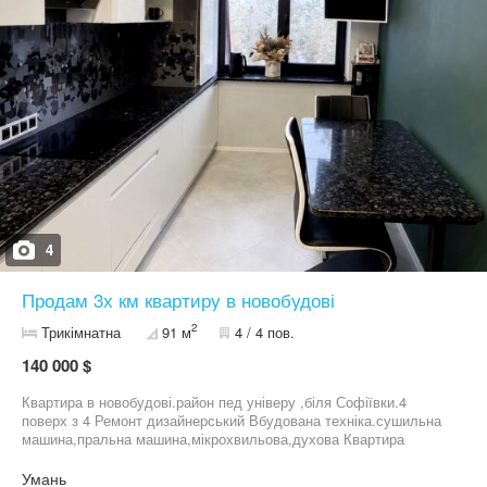
4
Продам 3х км квартиру в новобудові
2
Трикімнатна
91 м
4 / 4 пов.
140 000 $
Квартира в новобудові.район пед універу ,біля Софіївки.4
поверх з 4 Ремонт дизайнерський Вбудована техніка.сушильна
машина,пральна машина,мікрохвильова,духова Квартира
повністю облаштована
Умань