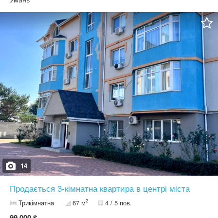
побутова техніка залишається Є відеонагляд , В будинку
встановлено сонячні панелі , тому ліфт , Домофон, подача води
працюють завжди
14
Продається 3-кімнатна квартира в центрі міста
2
Трикімнатна
67 м
4 / 5 пов.
99 000 $