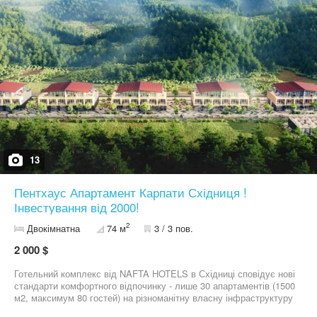
13
Пентхаус Апартамент Карпати Східниця !
Інвестування від 2000!
2
Двокімнатна
74 м
3 / 3 пов.
2 000 $
Готельний комплекс від NAFTA HOTELS в Східниці сповідує нові
стандарти комфортного відпочинку - лише 30 апартаментів (1500
м2, максимум 80 гостей) на різноманітну власну інфраструктуру
(2000 м2), що закриває всі потреби активних, амбіційних та