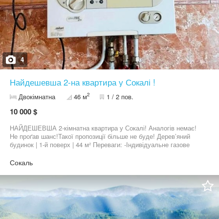
4
Найдешевша 2-на квартира у Сокалі !
2
Двокімнатна
46 м
1 / 2 пов.
10 000 $
НАЙДЕШЕВША 2-кімнатна квартира у Сокалі! Аналогів немає!
Не проґав шанс!Такої пропозиції більше не буде! Дерев’яний
будинок | 1-й поверх | 44 м² Переваги: -Індивідуальне газове
опалення -Окремі кімнати -Прилегла ділянка 2 сотих
-Прибудинкова будівля
Сокаль