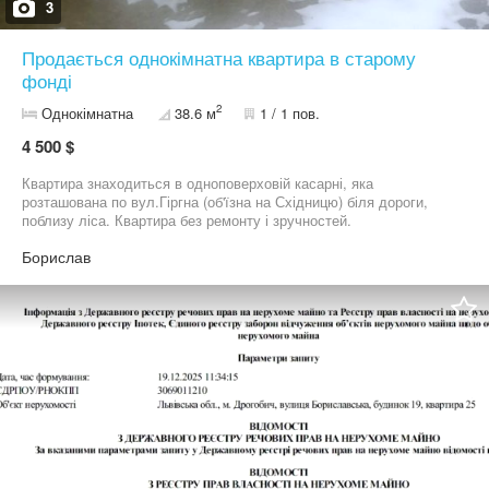
3
Продається однокімнатна квартира в старому
фонді
2
Однокімнатна
38.6 м
1 / 1 пов.
4 500 $
Квартира знаходиться в одноповерховій касарні, яка
розташована по вул.Гіргна (об'їзна на Східницю) біля дороги,
поблизу ліса. Квартира без ремонту і зручностей.
Борислав