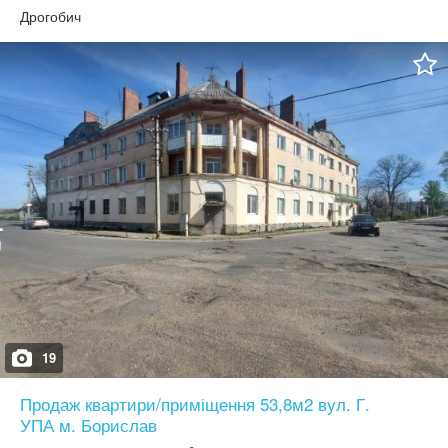
вулиці.
Дрогобич
19
Продаж квартири/приміщення 53,8м2 вул. Г.
УПА м. Борислав