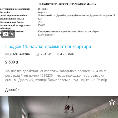
5
Продаж 1/5 частки двокімнатної квартири
2
Двокімнатна
53.4 м
4 / 5 пов.
2 500 $
1/5 частка двокімнатної квартири загальною площею 53,4 кв.м. ,
реєстраційний номер 16152364, місцезнаходження: Львівська
обл., м. Дрогобич, вулиця Бориславська, буд. 19, кв. 25 Розмір
житлової площі будинку, квартири, м.кв. 29.9 Pозмір нежитлової
площі будинку, квартири, м.кв. 23.5 Кількість кімнат 2 Поверх,
Дрогобич
на якому знаходиться квартира, кімната 4 Кількість поверхів
будинку 5