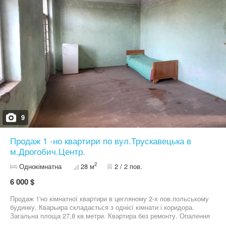
9
Продаж 1 -но квартири по вул.Трускавецька в
м.Дрогобич.Центр.
2
Однокімнатна
28 м
2 / 2 пов.
6 000 $
Продаж 1'но кімнатної квартири в цегляному 2-х пов.польському
будинку. Кварьира складається з однієї кімнати і коридора.
Загальна площа 27,8 кв.метри. Квартира без ремонту. Опалення
пічне. Комунікації.Світло ,газ. Туалет окремий до квартири на