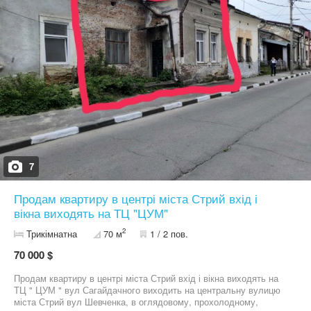
сторін металопалстикові вікна, зроблено штукатурку всіх стін,
залито бетонні сходи, встанновлено електропроводку та
радіатори опалення, виконано сантехнічні роботи!
Елетроенергія, водопостачання та водовідведення пристунє.
Центр міста, розташування у дворі, віддалено від проїздної
частини додає певного затишку. Телефонуйте прямо зараз, щоб
оглянути в зручний для Вас час) Якщо у Вас є своя
нерухомість, яку ви хочете продати або здати, допоможемо)))
О93 447 977S Viber О97 6І2 І9ІО З Повагою Ваш ріелтор Ігор
Малий)
7
Продам квартиру в центрі міста Стрий вхід і
вікна виходять на ТЦ "ЦУМ"
2
Трикімнатна
70 м
1 / 2 пов.
70 000 $
Продам квартиру в центрі міста Стрий вхід і вікна виходять на
ТЦ " ЦУМ " вул Сагайдачного виходить на центральну вулицю
міста Стрий вул Шевченка, в оглядовому, прохолодному,