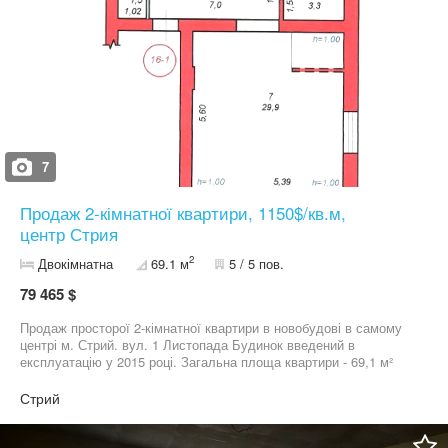
7
Продаж 2-кімнатної квартири, 1150$/кв.м,
центр Стрия
2
Двокімнатна
69.1 м
5 / 5 пов.
79 465 $
Продаж просторої 2-кімнатної квартири в новобудові в самому
центрі м. Стрий. вул. 1 Листопада Будинок введений в
експлуатацію у 2015 році. Загальна площа квартири - 69,1 м²
Житлова площа - 44,6 м² Поверх - 5 Будинок цегляний Висота
стелі - 2,71 м Підведені всі комунікації: вода, газ, електрика
Стрий
Квартира має зручне планування: дві окремі житлові кімнати,
простора кухня, 2 санвузли, коридор, кладова та великий
балкон з виглядом на місто. Поруч з будинком є все необхідне