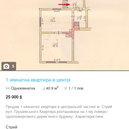
5
1-кімнатна квартира в центрі
2
Однокімнатна
40.9 м
1 / 1 пов.
25 000 $
Продаж 1-кімнатної квартири в центральній частині м. Стрий
вул. Грушевського Квартира розташована на 1-му поверсі
одноповерхового дерев’яного будинку. Характеристики:
Загальна площа: 40,9 м² Житлова площа: 18,4 м² Кімната: 18,4
м² Кухня: 15,0 м² Опалення: пічне Переваги: центральна локація
Стрий