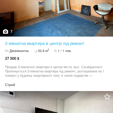
Пропозиція продажу в цьому районі-рідкість!
7
2-кімнатна квартира в центрі під ремонт
2
Двокімнатна
52.8 м
1 / 1 пов.
27 500 $
Продаж 2-кімнатної квартири в центрі міста, вул. Сагайдачного
Пропонується 2-кімнатна квартира під ремонт, розташована на 1
поверсі у будинку квартирного типу зі своїм подвір’ям —
чудовий варіант для тих, хто хоче облаштувати житло на
власний смак. Загальна площа — 52,8 м² Житлова площа —
Стрий
34,7 м² У квартирі наявні всі необхідні комунікації: •
електроенергія • водопостачання • каналізація • газ Локація —
центр міста, зручна інфраструктура поруч: магазини, зупинки
громадського транспорту, навчальні заклади та інші об’єкти
повсякденного користування. Ідеальний варіант як для власного
проживання, так і для інвестиції. Деталі за телефоном.