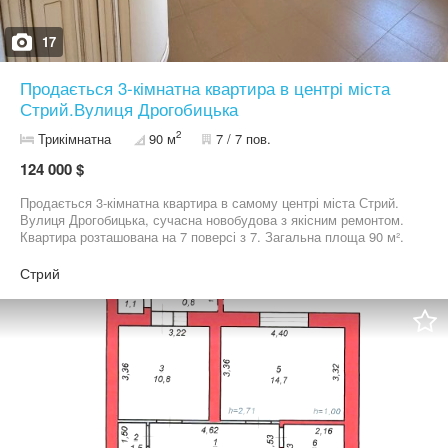
17
Продається 3-кімнатна квартира в центрі міста
Стрий.Вулиця Дрогобицька
2
Трикімнатна
90 м
7 / 7 пов.
124 000 $
Продається 3-кімнатна квартира в самому центрі міста Стрий.
Вулиця Дрогобицька, сучасна новобудова з якісним ремонтом.
Квартира розташована на 7 поверсі з 7. Загальна площа 90 м².
Житлова площа 53,9 м². Площа кухні 10 м². Опалення
індивідуальне. Квартира світла та простора, з панорамними
Стрий
видами на місто з трьох сторін. З дитячої спальні та вітальні є
два балкони. Виконаний сучасний ремонт, житло повністю
готове для проживання без додаткових вкладень. Будинок
збудований з якісних матеріалів, доглянутий під’їзд, працює
ліфт. Вдале розташування в центральній частині міста — поруч
уся необхідна інфраструктура. Ідеальний варіант для
комфортного проживання або вигідної інвестиції. Деталі та
перегляд за домовленістю.