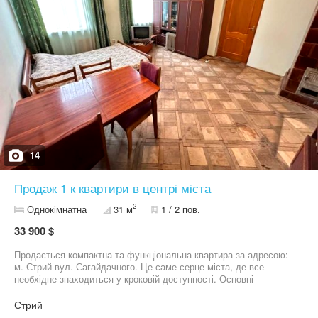
буде облаштована місткою наземною стоянкою, дитячими та
спорт майданчиками. Можливе розтермінування до завершення
будівництва. Ідеальна локація. Поряд стадіон, садок,
школи,гуртки,супермаркети, продуктові магазини та все
необхідне для комфортного проживання. Встигніть придбати.
Пропозиція продажу в цьому районі-рідкість!
14
Продаж 1 к квартири в центрі міста
2
Однокімнатна
31 м
1 / 2 пов.
33 900 $
Продається компактна та функціональна квартира за адресою:
м. Стрий вул. Сагайдачного. Це саме серце міста, де все
необхідне знаходиться у кроковій доступності. Основні
характеристики: Квартира знаходиться на 1 поверсі 2х
поверхового цегляного будинку (до квартири додається підвал).
Стрий
Загальна площа: 31 м² Житлова площа: 20 м² (простора та