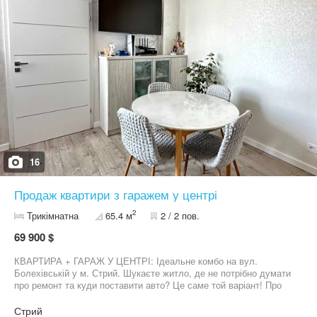
16
Продаж квартири з гаражем у центрі
2
Трикімнатна
65.4 м
2 / 2 пов.
69 900 $
КВАРТИРА + ГАРАЖ У ЦЕНТРІ: Ідеальне комбо на вул.
Болехівській у м. Стрий. Шукаєте житло, де не потрібно думати
про ремонт та куди поставити авто? Це саме той варіант! Про
квартиру: Локація: Центральна частина міста - вул. Болехівська.
Площа: 65.4 м² загальна / 49 м² житлова (просторі та світлі
Стрий