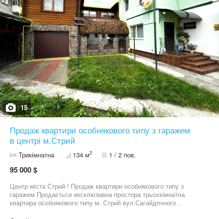
15
Продаж квартири особнякового типу з гаражем
в центрі м.Стрий
2
Трикімнатна
134 м
1 / 2 пов.
95 000 $
Центр міста Стрий ! Продаж квартири особнякового типу з
гаражем Продається ексклюзивна простора трьохкімнатна
квартира особнякового типу м. Стрий вул.Сагайдпчного .
Загальна площа квартири становить 134.6 кв.м Комунікації: