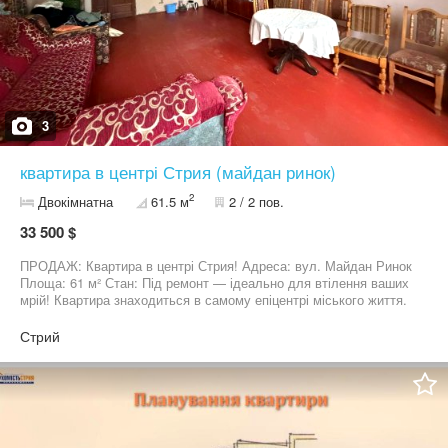
для зберігання сезонних речей, велосипедів чи побутового
інвентарю.
3
квартира в центрі Стрия (майдан ринок)
2
Двокімнатна
61.5 м
2 / 2 пов.
33 500 $
ПРОДАЖ: Квартира в центрі Стрия! Адреса: вул. Майдан Ринок
Площа: 61 м² Стан: Під ремонт — ідеально для втілення ваших
мрій! Квартира знаходиться в самому епіцентрі міського життя.
Велика площа та центральне розташування роблять її
унікальним варіантом на ринку. Переваги: Вигляд на центр міста
Стрий
(майдан ринок) Високі стелі та просторі кімнати. Вся
інфраструктура в кроковій доступності.