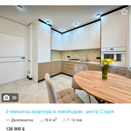
зручне планування з просторою кухнею розвинена
інфраструктура Інфраструктура: Поруч дитячий садок, школа,
продуктовий супермаркет АТБ, зупинки громадського
транспорту та все необхідне для комфортного проживання.
Деталі та огляд квартири — за телефоном.
20
2-кімнатна квартира в новобудові, центр Стрия
2
Двокімнатна
76.6 м
7 / 9 пов.
126 900 $