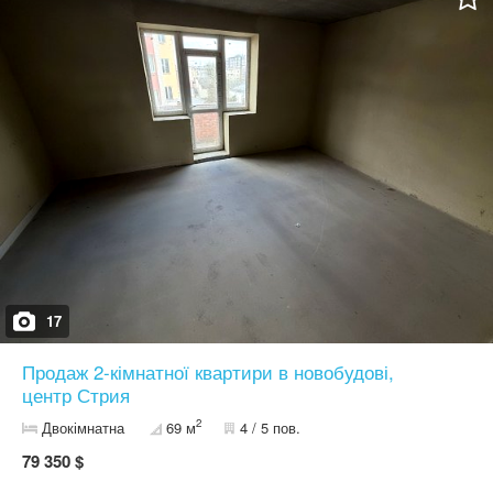
для комфортного життя: паркінг, парк, капличка, зупинки
громадського транспорту, банк, навчальні заклади, кавʼярні та
супермаркети. Зручна локація - сам центр міста. Телефонуйте,
щоб домовитися про огляд квартири у зручний для вас час.
+38********01
17
Продаж 2-кімнатної квартири в новобудові,
центр Стрия
2
Двокімнатна
69 м
4 / 5 пов.
79 350 $