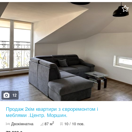
світла кімната) Локація: Центр міста, активний пішохідний та
автомобільний трафік. Переваги: Квартира чудово підійде як
для власного проживання, так і для здачі в оренду. Комерційний
потенціал: Завдяки розташуванню на вул. Сагайдачного, об'єкт є
перспективним для переведення у нежитловий фонд (під офіс,
салон краси, нотаріальну контору чи магазин). Інфраструктура:
Поруч ринок, магазини, паркові зони та зручна транспортна
розв'язка. Якщо у Вас є своя нерухомість, яку ви хочете
продати допоможемо, телефонуйте.
12
Продаж 2кім квартири з євроремонтом і
меблями .Центр. Моршин.
2
Двокімнатна
87 м
10 / 10 пов.