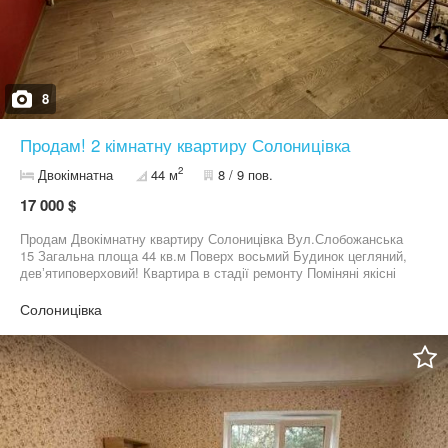
8
Продам! 2 кімнатну квартиру Солоницівка
2
Двокімнатна
44 м
8 / 9 пов.
17 000 $
Продам Двокімнатну квартиру Солоницівка Вул.Слобожанська
15 Загальна площа 44 кв.м Поверх восьмий Будинок цегляний,
девʼятиповерховий! Квартира в стадії ремонту Поміняні якісні
вікна, проводка, сантехніка ! За додатковою інформацією
звертайтеся за телефоном! Готові до швидкої угоди! Ціна 17 т
Солоницівка
у.е торг