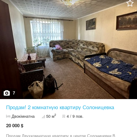
7
Продам! 2 комнатную квартиру Солоницевка
2
Двокімнатна
50 м
4 / 9 пов.
20 000 $
Продам Двухкомнатную квартиру в центре Солоницевки В