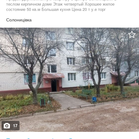
теслом кирпичном доме Этаж четвертый Хорошее жилое
состояние 50 кв.м Большая кухня Цена 20 т у.е торг
Солоницівка
17