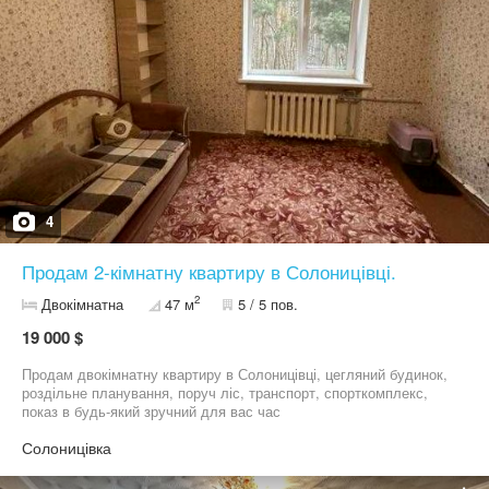
4
Продам 2-кімнатну квартиру в Солоницівці.
2
Двокімнатна
47 м
5 / 5 пов.
19 000 $
Продам двокімнатну квартиру в Солоницівці, цегляний будинок,
роздільне планування, поруч ліс, транспорт, спорткомплекс,
показ в будь-який зручний для вас час
Солоницівка