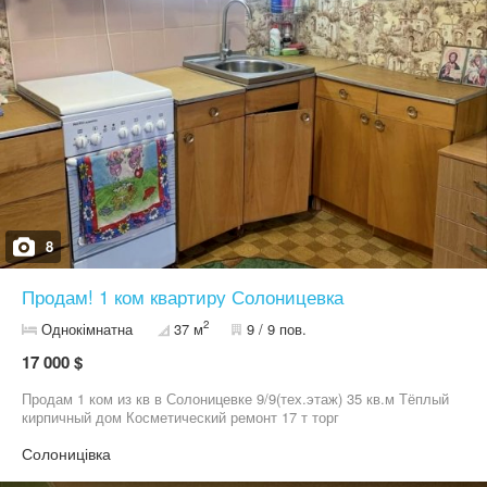
8
Продам! 1 ком квартиру Солоницевка
2
Однокімнатна
37 м
9 / 9 пов.
17 000 $
Продам 1 ком из кв в Солоницевке 9/9(тех.этаж) 35 кв.м Тёплый
кирпичный дом Косметический ремонт 17 т торг
Солоницівка