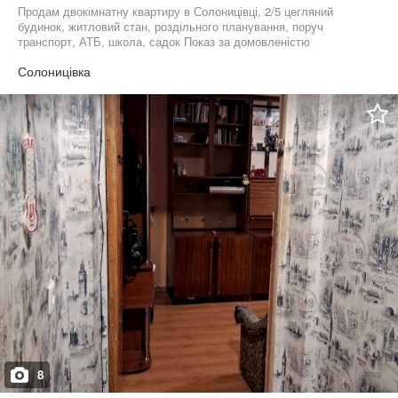
Продам двокімнатну квартиру в Солоницівці, 2/5 цегляний
будинок, житловий стан, роздільного планування, поруч
транспорт, АТБ, школа, садок Показ за домовленістю
Солоницівка
8