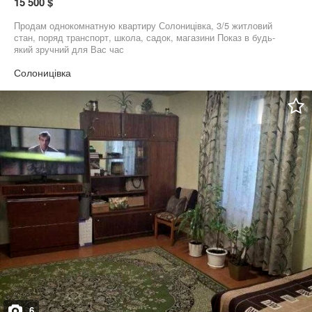
15 500 $
Продам однокомнатную квартиру Солоницівка, 3/5 житловий
стан, поряд транспорт, школа, садок, магазини Показ в будь-
який зручний для Вас час
Солоницівка
6