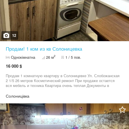
12
Продам! 1 ком из кв Солоницевка
2
Однокімнатна
26 м
1 / 5 пов.
16 000 $
Продам 1 комнатную квартиру в Солоницевке Ул. Слобожанская
2 1/5 26 метров Косметический ремонт При продаже остается
вся мебель и техника Квартира очень теплая Документы в
порядке Готовы к быстрой сделке Цена 16 т у.е торг
Солоницівка