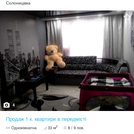
Солоницівка
4
Продаж 1 к. квартири в передмісті
2
Однокімнатна
33 м
8 / 9 пов.