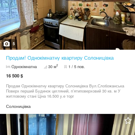
5
Продам! Однокімнатну квартиру Солоницівка
2
Однокімнатна
30 м
1 / 5 пов.
16 500 $
Продам Однокімнатну квартиру Солоницівка Вул.Слобожанська
Поверх перший Будинок цегляний, пʼятиповерховий 30 кв. м У
житловому стані Ціна 16.500 у.е торг
Солоницівка