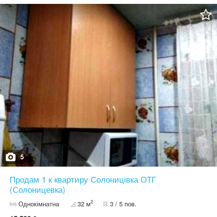
5
Продам 1 к квартиру Солоницівка ОТГ
(Солоницевка)
2
Однокімнатна
32 м
3 / 5 пов.