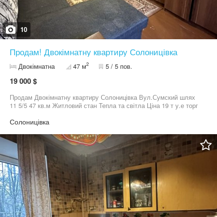
10
Продам! Двокімнатну квартиру Солоницівка
2
Двокімнатна
47 м
5 / 5 пов.
19 000 $
Продам Двокімнатну квартиру Солоницівка Вул.Сумский шлях
11 5/5 47 кв.м Житловий стан Тепла та світла Ціна 19 т у.е торг
Солоницівка