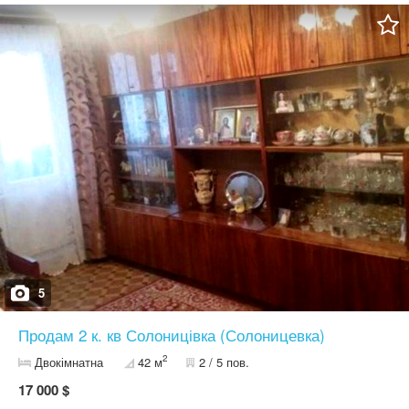
5
Продам 2 к. кв Солоницівка (Солоницевка)
2
Двокімнатна
42 м
2 / 5 пов.
17 000 $