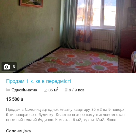
6
Продам 1 к. кв в передмісті
2
Однокімнатна
35 м
9 / 9 пов.
15 500 $
Продам в Солоницівці однокімнатну квартиру 35 м2 на 9 поверх
9-ти поверхового будинку. Квартирав хорошому житловомі стані,
цегляний теплий будинок. Кімната 16 м2, кухня 12м2. Вікна
метало-пластикові. Санвузол плитка, зроблена заміна всіх труб.
Встановлено лічильники на гарячу та холодну воду. Квартира
Солоницівка
вільна та готова до швидкої угоди. Транспорт 3 хв. Торг