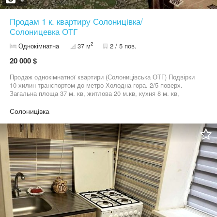
Продам 1 к. квартиру Солоницівка/
Солоницевка ОТГ
2
Однокімнатна
37 м
2 / 5 пов.
20 000 $
Продаж однокімнатної квартири (Солоницівська ОТГ) Подвірки
10 хилин транспортом до метро Холодна гора. 2/5 поверх.
Загальна площа 37 м. кв, житлова 20 м.кв, кухня 8 м. кв,
сумісний санвузол, засклений балкон. Поруч магазини, школа,
дитячий садок, транспорт.
Солоницівка