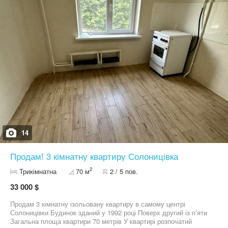
14
Продам! 3 кімнатну квартиру Солоницівка
2
Трикімнатна
70 м
2 / 5 пов.
33 000 $
Продам 3 кімнатну ізольовану квартиру в самому центрі
Солоницівки Будинок зданий у 1992 році Поверх другий із пʼяти
Загальна площа квартири 70 метрів У квартирі розпочатий