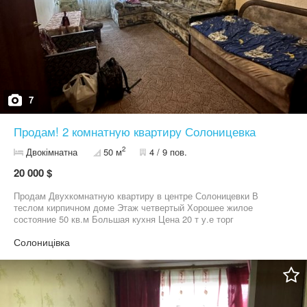
7
Продам! 2 комнатную квартиру Солоницевка
2
Двокімнатна
50 м
4 / 9 пов.
20 000 $
Продам Двухкомнатную квартиру в центре Солоницевки В
теслом кирпичном доме Этаж четвертый Хорошее жилое
состояние 50 кв.м Большая кухня Цена 20 т у.е торг
Солоницівка