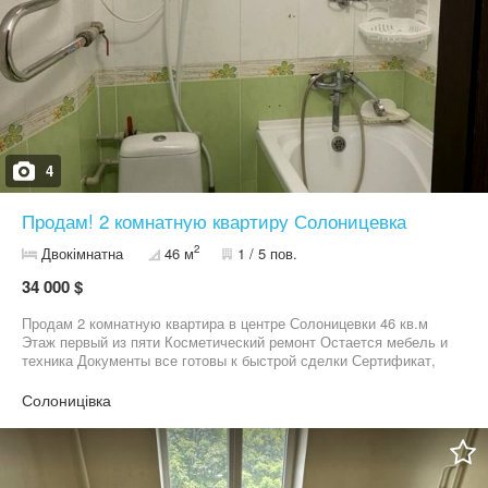
4
Продам! 2 комнатную квартиру Солоницевка
2
Двокімнатна
46 м
1 / 5 пов.
34 000 $
Продам 2 комнатную квартира в центре Солоницевки 46 кв.м
Этаж первый из пяти Косметический ремонт Остается мебель и
техника Документы все готовы к быстрой сделки Сертификат,
да!
Солоницівка