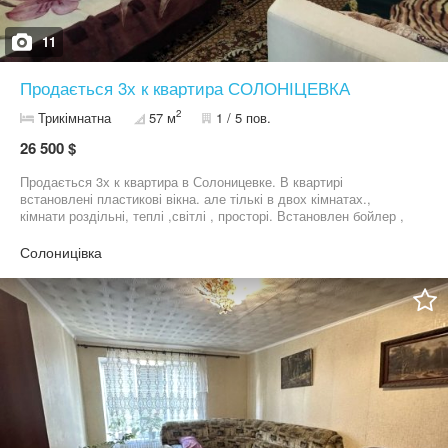
11
Продається 3х к квартира СОЛОНІЦЕВКА
2
Трикімнатна
57 м
1 / 5 пов.
26 500 $
Продається 3х к квартира в Солоницевке. В квартирі
встановлені пластикові вікна. але тількі в двох кімнатах.,
кімнати роздільні, теплі ,світлі , просторі. Встановлен бойлер ,
повна заміна водопроводних труб та сантехніки.. Квартира
знаходиться в центрі міста. поруч транспорт, магазини, дитячий
Солоницівка
садочок .ЯКЩО купляють через систему є- Відновлення, ціна
будет дорожще из-за конвертації валют.