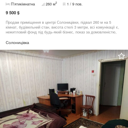
2
П’ятикімнатна
260 м
1 / 9 пов.
9 500 $
Продам приміщення в центрі Солоницівки, підвал 260 м на 5
кімнат, будівельний стан, висота стелі 3 метри, всі комунікації є,
нежитловий фонд під будь-який бізнес, показ за домовленістю,
втілюйте свою мрію! Ціна без додаткових витрат.
Солоницівка