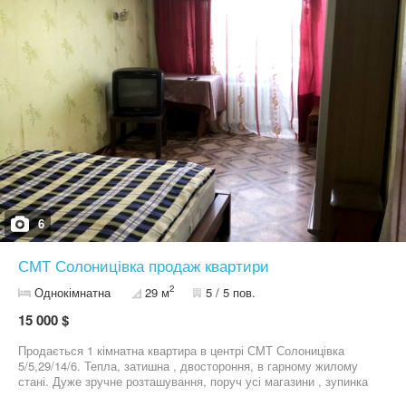
6
СМТ Солоницівка продаж квартири
2
Однокімнатна
29 м
5 / 5 пов.
15 000 $
Продається 1 кімнатна квартира в центрі СМТ Солоницівка
5/5,29/14/6. Тепла, затишна , двостороння, в гарному жилому
стані. Дуже зручне розташування, поруч усі магазини , зупинка
транспорту. У піший досяжності дитячий садочок, дуже гарний