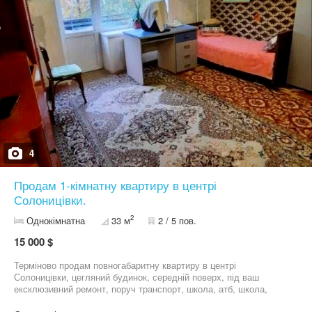
4
Продам 1-кімнатну квартиру в центрі
Солоницівки.
2
Однокімнатна
33 м
2 / 5 пов.
15 000 $
Терміново продам повногабаритну квартиру в центрі
Солоницівки, цегляний будинок, середній поверх, під ваш
ексклюзивний ремонт, поруч транспорт, школа, атб, школа,
показ в будь-який зручний для вас час