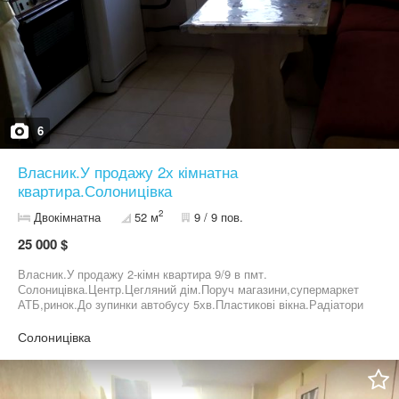
6
Власник.У продажу 2х кімнатна
квартира.Солоницівка
2
Двокімнатна
52 м
9 / 9 пов.
25 000 $
Власник.У продажу 2-кімн квартира 9/9 в пмт.
Солоницівка.Центр.Цегляний дім.Поруч магазини,супермаркет
АТБ,ринок.До зупинки автобусу 5хв.Пластикові вікна.Радіатори
отоплення змінені Питання будь ласка Вайбер.09******79.Ольга
Солоницівка