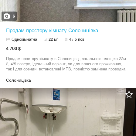
6
Продам простору кімнату Солоницівка
2
Однокімнатна
22 м
4 / 5 пов.
4 700 $
Продам простору кімнату в Солоницівці, загальною площею 22м
2, 4/5 поверх, ідеальний варіант, як для власного проживання,
так і для оренди, встановлені МПВ, повністю замінена проводка,
сучасна натяжна стеля, надійні броньовані двері, центр селища,
вся інфраструктура (магазини, аптеки, школа, дитячий садок,
Солоницівка
зупинки) в кроковій доступності. До метро Холодна Гора
10хвилин громадським транспортом. Ціна обговорюється,
документи готові до продажу. Телефонуйте покажемо в зручний
для Вас час.