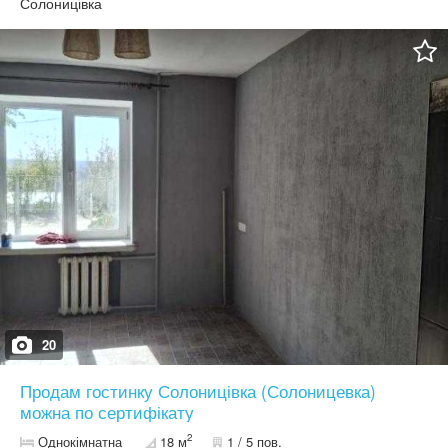
Солоницівка
20
Продам гостинку Солоницівка (Солоницевка)
можна по сертифікату
2
Однокімнатна
18 м
1 / 5 пов.