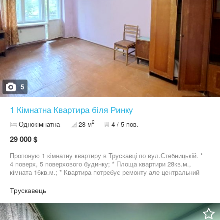
5
1 Кімнатна Квартира біля Ринку
2
Однокімнатна
28 м
4 / 5 пов.
29 000 $
Пропоную 1 кімнатну квартиру в Трускавці по вул.Стебницькій. *
4 поверх, 5 поверхового будинку; * Площа квартири 28кв.м.,
кімната 16кв.м.; * Квартира потребує ремонту але центральний
район міста, Ринок, АТБ, Сільпо, Парк. Вартість 29 000$
Трускавець