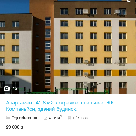
Дзвонити можна у будь який день тижня,відділ продажів
проведе для вас екскурсію по будові
15
Апартамент 41.6 м2 з окремою спальнею ЖК
Компаньйон, зданий будинок.
2
Однокімнатна
41.6 м
1 / 9 пов.
29 008 $