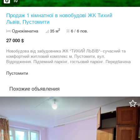
10
Продаж 1 кімнатної в новобудові ЖК Тихий
Львів, Пустомити
2
Однокімнатна
35 м
6 / 6 пов.
27 000 $
Новобудова від забудовника ЖК "ТИХИЙ ЛЬВІВ"- сучасний та
комфортний житловий комплекс м. Пустомити, вул.
Відродження. Підземний паркінг, гостьовий паркінг. Передбачена
відпочинкова зона, дитячі майданчики. Монолітно-каркасна
будова, стіни - цегла, газоблок, утеплення-пінопласт,
Пустомити
комфортабельний ЛІФТ, комірки. В квартирі ( на стінах -
штукатурка, на підлозі - стяжка, МП вікна, лічильники, газовий
котел ).
Похожие объявления