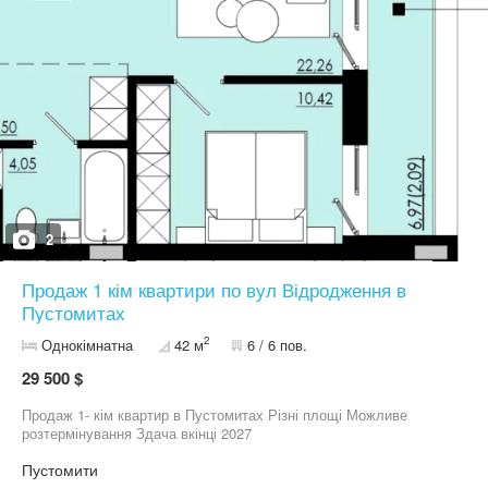
2
Продаж 1 кім квартири по вул Відродження в
Пустомитах
2
Однокімнатна
42 м
6 / 6 пов.
29 500 $
Продаж 1- кім квартир в Пустомитах Різні площі Можливе
розтермінування Здача вкінці 2027
Пустомити