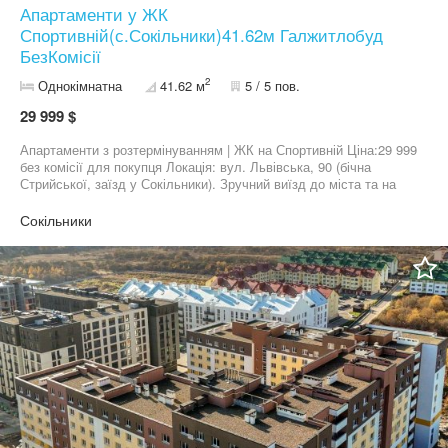
Апартаменти у ЖК
пінополістирол • Опалення — автономне (в будинку) • Висота
стелі — 2,7 м • Паркінг — підземний ЖК «Компаньйон» — смарт-
Спортивній(с.Сокільники)41.62м Галжитлобуд
формат, де є місце всьому: і відпочинку, і роботі, і особистому
БезКомісії
простору. Раціональне планування, оптимальна площа та гнучкі
умови — усе, що потрібно для вдалого старту. Телефонуйте —
2
Однокімнатна
41.62 м
5 / 5 пов.
менеджер проконсультує по цьому та іншим вільним
29 999 $
апартаментам!
Апартаменти з розтермінуванням | ЖК на Спортивній Ціна:29 999
без комісії для покупця Локація: вул. Львівська, 90 (бічна
Стрийської, заїзд у Сокільники). Зручний виїзд до міста та на
об'їзну Поверх: 5 з 5 — малоповерхова секція Б Площа: 41.62 м²
Здача: 2026 рік. Стан від забудовника (Галжитлобуд): Чистова
Сокільники
стяжка, штукатурка стін Встановлені вікна, якісні двері,
радіатори та лічильники,Індивідуальне електричне
Перспективний район: Локація активно розвивається, поруч
тільки нові ЖК, що гарантує високу ліквідність. Телефонуйте
сьогодні покажу об'єкт та допоможу з оформленням!