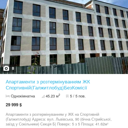
та шафу, – санвузол із усім необхідним, – розділений гостьовий
і житловий простір — комфорт щодня. Фінансові умови: –
Внесок від 30% — здорожчання 5% – Внесок 50% — без зміни
вартості – 100% оплата — знижка 3% – Розтермінування — до
червня 2026 року. – Знижки до 5% для військових, медиків і
ВПО Переваги комплексу Компаньйон: – Зелена, тиха локація
без шуму міста – Озеро, ТРЦ, школи, супермаркети — у пішій
доступності – Закритий двір з благоустроєм і сучасним
освітленням – Дитячі майданчики, альтанки, зони барбекю –
Зручне транспортне сполучення — до центру 15 хв – Підземний
і гостьовий паркінги Характеристики: • Клас — комфорт •
Поверхів — 6–8 • Будинків — 2 • Стіни — цегла • Утеплення —
пінополістирол • Висота стелі — 2,7 м • Опалення — автономне
• Паркінг — підземний, гостьовий • Територія — закрита
8
Телефонуйте — організуємо перегляд і прорахуємо персональні
умови! Співпрацюємо з ріелторами.
Апартаменти з розтермінуванням ЖК
Спортивній(Галжитлобуд)БезКомісії
2
Однокімнатна
45.23 м
5 / 5 пов.
29 999 $
Апартаменти з розтермінуванням у ЖК на Спортивній
(Галжитлобуд) Адреса: вул. Львівська, 90 (бічна Стрийської,
заїзд у Сокільники) Секція Б| Поверх: 5 з 5 Площа: 41.62м²