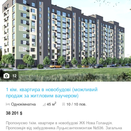
необхідними магазинами, закладами та транспортом -
Індивідуальне газове опалення – економія та контроль тепла
Ідеально підходить як для власного проживання, так і під
інвестицію. Зв’яжіться з нами вже сьогодні та забронюйте свою
квартиру!
12
1 кім. квартира в новобудові (можливий
продаж за житловим ваучером)
2
Однокімнатна
45 м
10 / 10 пов.
38 201 $
Пропонуємо 1кім. квартири в новобудові ЖК Нова Голандія.
Пропозиція від забудовника Луцьксантехмонтаж №536. Загальна