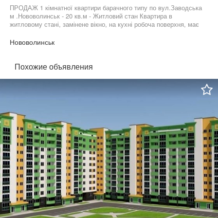
ПРОДАЖ 1 кімнатної квартири барачного типу по вул.Заводська
м .Нововолинськ ⁃ 20 кв.м ⁃ Житловий стан Квартира в
житловому стані, замінене вікно, на кухні робоча поверхня, має
обкладений фартух. По проєкту має кімнату, кухню, комору, яку
можна переобладнати у санвузол. Також до квартири належить
Нововолинськ
підсобне приміщення та є на дворі бесіда. До квартири заведені
газ - опалення конвектор та вода.
Похожие объявления