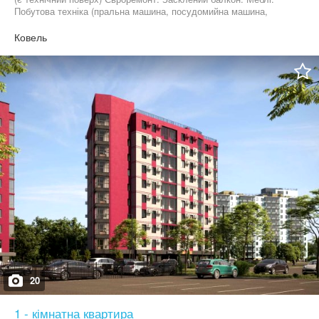
Побутова техніка (пральна машина, посудомийна машина,
холодильник, мікрохвильова піч, кондиціонер, телевізор)
Ковель
20
1 - кімнатна квартира