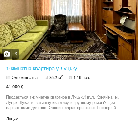
12
1-кімнатна квартира у Луцьку
2
Однокімнатна
35.2 м
1 / 9 пов.
41 000 $
Продається 1-кімнатна квартира в Луцьку! вул. Конякіна, м.
Луцьк Шукаєте затишну квартиру в зручному районі? Цей
варіант саме для вас! Основні характеристики: 1 поверх 9-
поверхового цегляного будинку Загальна площа – 35,2 кв.м
Кухня – 6,6 кв.м Житловий стан – можна одразу заїжджати
Луцьк
Меблі залишаються Балкон на кухні з ВЛАСНИМ підвалом Є
кладова в квартирі Створене ОСББ Будинок утеплений Зручна
локація: Поруч садочок, школи, магазини, аптеки, ринок,