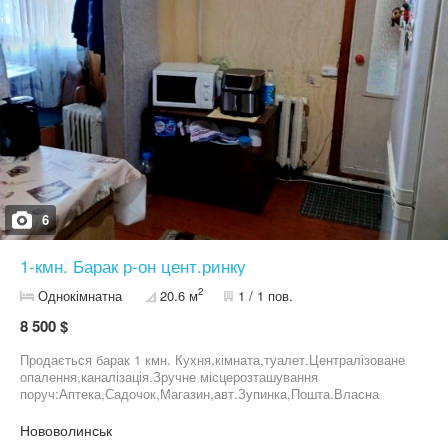
6
1-кмн. Барак р-он цент.ринку
2
Однокімнатна
20.6 м
1 / 1 пов.
8 500 $
Продається барак 1 кмн. Кухня,кімната,туалет.Централізоване
опалення,каналізація.Зручне місцерозташування
поруч:Аптека,Садочок,Магазин,авт.Зупинка,Пошта.Власна
присадибна ділянка(паркомісце)
Нововолинськ