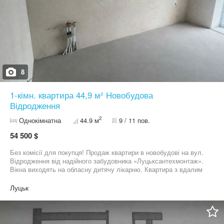
8
1-кімн. квартира 44,9 м² Новобудова
Відродження
2
Однокімнатна
44.9 м
9 / 11 пов.
54 500 $
Без комісії для покупця! Продаж квартири в новобудові на вул.
Відродження від надійного забудовника «Луцьксантехмонтаж».
Вікна виходять на обласну дитячу лікарню. Квартира з вдалим
та просторим плануванням: коридор, ванна кімната, спальня,
кухня, гардероб та велика лоджія. Будинок розташований у
Луцьк
топовому, розбудованому районі з розвиненою
інфраструктурою: поруч магазини, школи, садочки, зручна
транспортна розв’язка. Чудовий варіант для проживання або
інвестиції. Телефонуйте для детальної інформації та огляду)