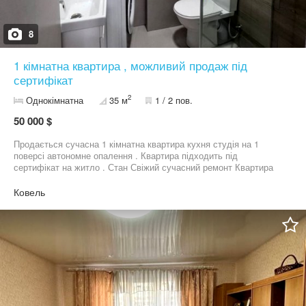
8
1 кімнатна квартира , можливий продаж під
сертифікат
2
Однокімнатна
35 м
1 / 2 пов.
50 000 $
Продається сучасна 1 кімнатна квартира кухня студія на 1
поверсі автономне опалення . Квартира підходить під
сертифікат на житло . Стан Свіжий сучасний ремонт Квартира
повністю укомплектована всім необхідним для комфортного
проживання Є всі меблі Є вся побутова техніка Все залишається
Ковель
новому власнику Заїжджай і живи без додаткових витрат
Переваги Зручне планування кухня студія Тепла та затишна
квартира Комфортний перший поверх Підходить для проживання
або здачі в оренду Локація Поруч магазини школа зупинка
транспорту зручна інфраструктура Телефонуйте для деталей та
перегляду