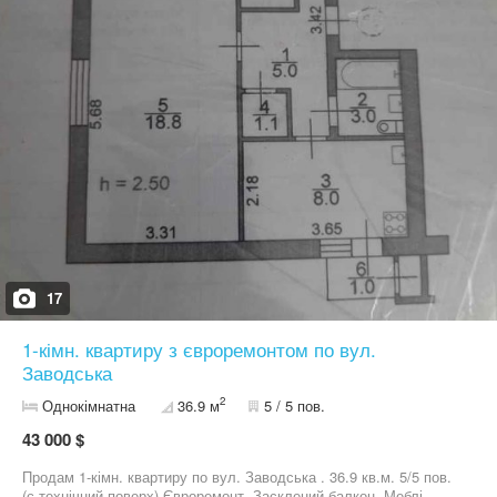
17
1-кімн. квартиру з євроремонтом по вул.
Заводська
2
Однокімнатна
36.9 м
5 / 5 пов.
43 000 $
Продам 1-кімн. квартиру по вул. Заводська . 36.9 кв.м. 5/5 пов.
(є технічний поверх) Євроремонт. Засклений балкон. Меблі.