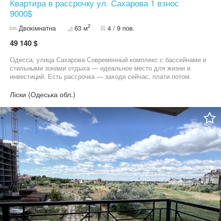
Квартира в рассрочку ул. Сахарова 1 взнос
9000$
2
Двокімнатна
63 м
4 / 9 пов.
49 140 $
Одесса, улица Сахарова Современный комплекс с бассейнами и
стильными зонами отдыха — идеальное место для жизни и
инвестиций. Есть рассрочка — заходи сейчас, плати потом.
Комфорт, локация и атмосфера — всё, что нужно для жизни
Квартира 63 метра есть выбор планировок 1 взнос от 9000$
Ліски (Одеська обл.)
рассрочка на 43 месяца Звоните 09******44 Виктория