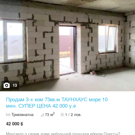
квадратный метр делает это предложение одним из самых
привлекательных на рынке! О комплексе Акварель 10
Современный масштабный проект состоит из 60-ти малоэтажных
домов с продуманной внутренней инфраструктурой и удобными
планировками. Новый дом с актуальными инженерными
решениями и благоустроенной территорией — пешеходные
аллеи с зонами для отдыха, охрана и видеонаблюдение. На
территории комплекса будет построен бассейн для жильцов,
коммерческие помещения, детский сад, школа, медпункт,
школа, детский сад, спортивные и игровые площадки,
подземный и гостевой паркинг. Проект расположен в районе с
развитой социальной и транспортной инфраструктурой. В
шаговой доступности находятся все объекты для комфортной
жизни. Сдача дома — 1й квартал 2027 года. Звоните для
детального расчета и просмотра объекта!
13
Продам 3-х ком 73кв.м ТАУНХАУС море 10
мин. СУПЕР ЦЕНА 42 000 у.е
2
Трикімнатна
73 м
1 / 2 пов.
42 000 $
Мечтаете о своем доме небольшой площади вблизи Одессы?