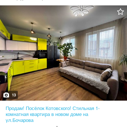
Комплекс расположен в пешей доступности от моря. Дом
кирпичный, газ. Возможна продажа по государственным
программам. 70938
13
Продам! Посёлок Котовского! Стильная 1-
комнатная квартира в новом доме на
ул.Бочарова