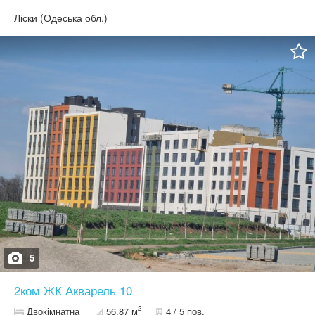
вартість.
Ліски (Одеська обл.)
5
2ком ЖК Акварель 10
2
Двокімнатна
56.87 м
4 / 5 пов.