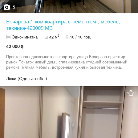
5
Бочарова 1 ком квартира с ремонтом , мебель,
техника-42000$ МВ
2
Однокімнатна
42 м
10 / 10 пов.
42 000 $
Просторная однокомнатная квартира улица Бочарова ориентир
рынок Початок новый дом , спланирована студией современный
ремонт, мягкая мебель, встроенная кухня и бытовая техника.
Отличное расположение Бочарова рядом рынки, супермаркеты,
школы, детские сады, спортивные школы. квартира свободна,
Ліски (Одеська обл.)
звоните скорый показ Виктория 09******45