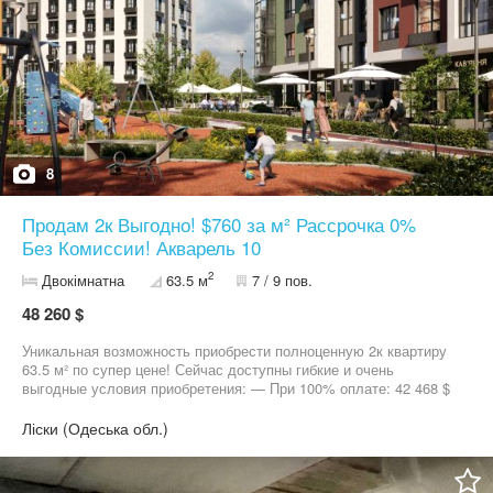
8
Продам 2к Выгодно! $760 за м² Рассрочка 0%
Без Комиссии! Акварель 10
2
Двокімнатна
63.5 м
7 / 9 пов.
48 260 $
Уникальная возможность приобрести полноценную 2к квартиру
63.5 м² по супер цене! Сейчас доступны гибкие и очень
выгодные условия приобретения: — При 100% оплате: 42 468 $
(экономия 5 792 $) — Рассрочка Без Удорожания на 36 месяцев,
первый взнос 7 239 $ — Ежемесячный платеж: 976 $ Квартира с
Ліски (Одеська обл.)
удобной правильной планировкой, качественная отделка,
большие окна. Квартира подходит для комфортного проживания
семьи или в качестве инвестиционного актива. Низкая цена за