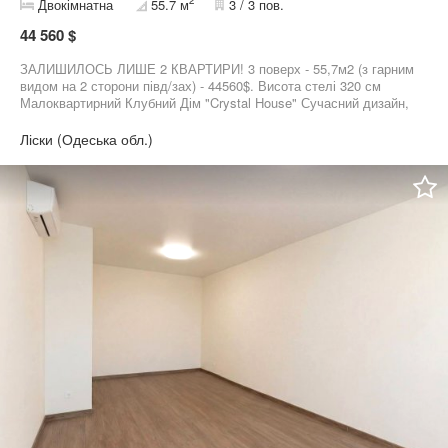
2
Двокімнатна
55.7 м
3 / 3 пов.
44 560 $
ЗАЛИШИЛОСЬ ЛИШЕ 2 КВАРТИРИ! 3 поверх - 55,7м2 (з гарним
видом на 2 сторони півд/зах) - 44560$. Висота стелі 320 см
Малоквартирний Клубний Дім "Crystal House" Сучасний дизайн,
Індивідуальне опалення, Товщина стін 45 см, що забезпечує
звукоізоляцію та енергозбереження, панорамні вікна,
Ліски (Одеська обл.)
бомбосховище, запас води на 3 доби, відеоспостереження, зона
відпочинку та барбекю, озеленення, паркувальне місце у
подарунок! РОЗТЕРМІНУВАННЯ ПЛАТЕЖУ ДО 2-Х РОКІВ