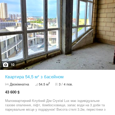
10
Квартира 54,5 м² з басейном
2
Двокімнатна
54.5 м
3 / 4 пов.
43 600 $
Малоквартирний Клубний Дім Crystal Lux має індивідуальне
газове опалення, ліфт, бомбосховище, запас води на 3 доби та
паркувальне місце у подарунок! Висота стелі 3.2м, перестінки з
керамоблоку, товщиною 250мм, який має високу міцність,