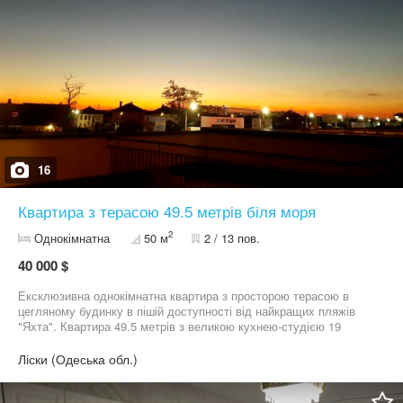
16
Квартира з терасою 49.5 метрів біля моря
2
Однокімнатна
50 м
2 / 13 пов.
40 000 $
Ексклюзивна однокімнатна квартира з просторою терасою в
цегляному будинку в пішій доступності від найкращих пляжів
"Яхта". Квартира 49.5 метрів з великою кухнею-студією 19
метрів, спальня 15 м² плюс тераса майже 18 метрів. Західна
сторона, гарний вид на приватний сектор. У будинку свій
Ліски (Одеська обл.)
супермаркет, кафе, салони, аптеки та ін. Близькість до моря та
ТРЦ "Рів'єра". Двір без машин. Парковка. Є відео. Оперативний
показ!