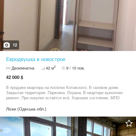
12
Евродвушка в новострое
2
Двокімнатна
42 м
9 / 10 пов.
42 000 $
В продаже квартира на посёлке Котовского. В газовом доме.
Закрытая территория. Парковка. Охрана. В квартире выполнен
ремонт. При покупке остаётся всё. Хорошее состояние. МПО
окна, современная облицовка, бойлер. Большая кладовка со
шкафом-купе. Остается мебель и бытовая техника. Есть
Ліски (Одеська обл.)
кладовка 6,9 м2 .с документами.