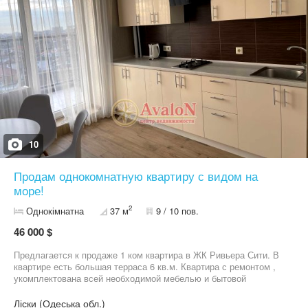
хв до центру або моря Телефонуйте вже сьогодні — не втратьте
свій шанс на вигідну покупку! Показ у зручний час. Допоможемо
з оформленням!
10
Продам однокомнатную квартиру с видом на
море!
2
Однокімнатна
37 м
9 / 10 пов.
46 000 $
Предлагается к продаже 1 ком квартира в ЖК Ривьера Сити. В
квартире есть большая терраса 6 кв.м. Квартира с ремонтом ,
укомплектована всей необходимой мебелью и бытовой
техникой. В квартире АГВ, двухконтурный газовый котел,
теплый пол в санузле. Панорамное остекление , вид моря.
Ліски (Одеська обл.)