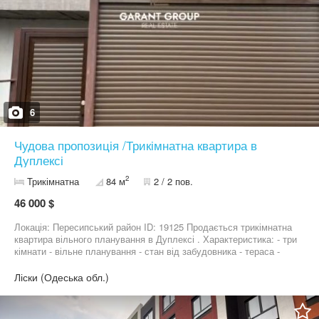
6
Чудова пропозиція /Трикімнатна квартира в
Дуплексі
2
Трикімнатна
84 м
2 / 2 пов.
46 000 $
Локація: Пересипський район ID: 19125 Продається трикімнатна
квартира вільного планування в Дуплексі . Характеристика: - три
кімнати - вільне планування - стан від забудовника - тераса -
проведені камунікаціі - фасад з забором ,автоматичні ворота -
газове опалення - парко місце - барбекю зона - поряд ліс та море
Ліски (Одеська обл.)
- гарна транспортна розвʼязка - гарна інфраструктура