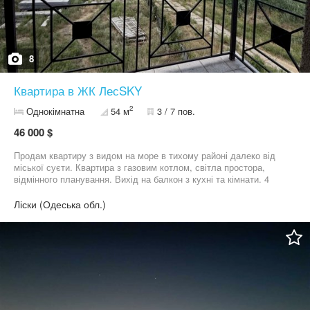
8
Квартира в ЖК ЛесSKY
2
Однокімнатна
54 м
3 / 7 пов.
46 000 $
Продам квартиру з видом на море в тихому районі далеко від
міської суєти. Квартира з газовим котлом, світла простора,
відмінного планування. Вихід на балкон з кухні та кімнати. 4
квартири на поверсі Будинок низькоповерховий, закрита
територія
Ліски (Одеська обл.)