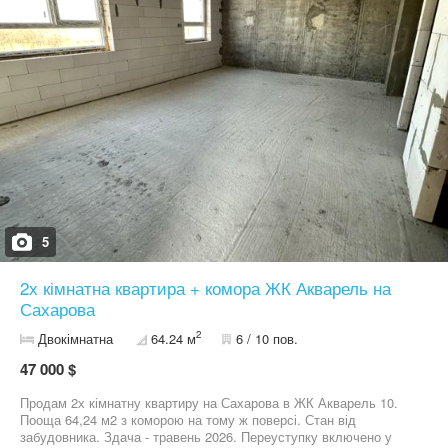
5
2х кімнатна квартира + комора ЖК Акварель на
Сахарова
2
Двокімнатна
64.24 м
6 / 10 пов.
47 000 $
Продам 2х кімнатну квартиру на Сахарова в ЖК Акварель 10.
Пооща 64,24 м2 з коморою на тому ж поверсі. Стан від
забудовника. Здача - травень 2026. Переуступку включено у