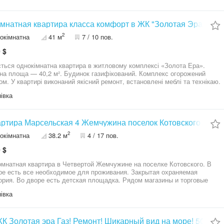
ортная развязка. Звоните!
о комнатная квартира класса комфорт в ЖК "Золотая Эра"
2
окімнатна
41 м
7 / 10 пов.
 $
ться однокімнатна квартира в житловому комплексі «Золота Ера».
40,2 м². Будинок газифікований. Комплекс огорожений
ановлені меблі та технікаю.
разу заїжджати та жити без додаткових витрат. Світла, затишна та
івка
ира. До моря всього 5-6 мінут пішки, пляж Крижанівка.
 розташування, розвинена інфраструктура: поруч магазини, транспорт,
обхідне для комфортного життя. Щастя можно купити.
артира Марсельская 4 Жемчужина поселок Котовского АП
2
окімнатна
38.2 м
4 / 17 пов.
 $
мнатная квартира в Четвертой Жемчужине на поселке Котовского. В
ре есть все необходимое для проживания. Закрытая охраняемая
. Во дворе есть детская площадка. Рядом магазины и торговые
. Район с развитой инфраструктурой.
івка
1к в ЖК Золотая эра Газ! Ремонт! Шикарный вид на море! 50000