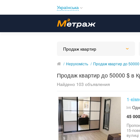
Українська
Русский
Українська
Продаж квартир
/
Нерухомість
/
Продаж квартир до 50000 
Продаж квартир до 50000 $ в К
Найдено 103 объявления
1-кім
Одн
45 000
Пропон
15-пов
вулиці
9