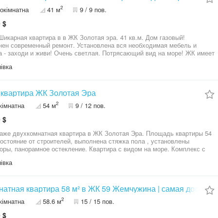
2
окімнатна
41 м
9 / 9 пов.
 $
Шикарная квартира в в ЖК Золотая эра. 41 кв.м. Дом газовый!
ен современный ремонт. Установлена вся необходимая мебель и
 - заходи и живи! Очень светлая. Потрясающий вид на море! ЖК имеет
ую территорию с охраной, видео-наблюдением, своей котельной,
івка
-генератором (Тепло, лифты, вода есть всегда) Ландшафтный дизайн,
е площадки, тренажеры для взрослых. Паркинг и гостевая парковка.
выгодная цена! 50000 уе.
 квартира ЖК Золотая Эра
2
кімнатна
54 м
9 / 12 пов.
 $
аже двухкомнатная квартира в ЖК Золотая Эра. Площадь квартиры 54
Состояние от строителей, выполнена стяжка пола , установлены
оры, панорамное остекление. Квартира с видом на море. Комплекс с
ным паркингом, при отключении электроэнергии работает генератор на
івка
котельную , освещение мест общественного пользования и
ведение.
натная квартира 58 м² в ЖК 59 Жемчужина | самая доступн
2
кімнатна
58.6 м
15 / 15 пов.
 $