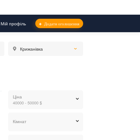
Мій профіль
Додати оголошення
Крижанівка
Ціна
40000 - 50000 $
грн.
$
евр.
Кімнат