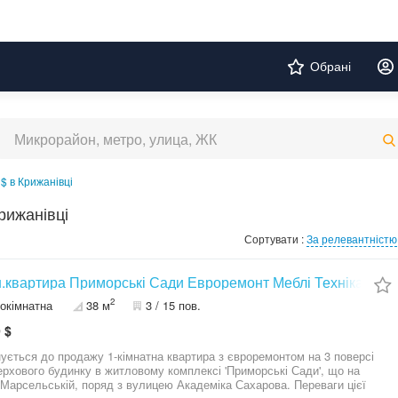
Обрані
$ в Крижанівці
рижанівці
Сортувати :
За релевантністю
н.квартира Приморські Сади Евроремонт Меблі Техніка
2
окімнатна
38 м
3 / 15 пов.
 $
ується до продажу 1-кімнатна квартира з євроремонтом на 3 поверсі
ерхового будинку в житловому комплексі 'Приморські Сади', що на
 Марсельській, поряд з вулицею Академіка Сахарова. Переваги цієї