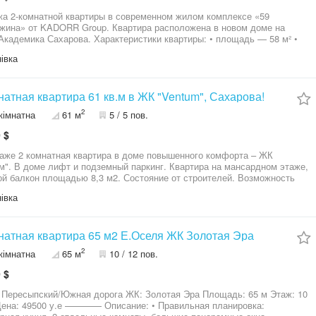
а 2-комнатной квартиры в современном жилом комплексе «59
 KADORR Group. Квартира расположена в новом доме на
ахарова. Характеристики квартиры: • площадь — 58 м² •
я планировка • состояние — от строителей • большие окна, светлая
івка
ать индивидуальный
 ремонта и создать комфортное пространство для жизни.
щества комплекса: • закрытая охраняемая территория •
аблюдение • благоустроенный двор • современные лифты • детские и
натная квартира 61 кв.м в ЖК "Ventum", Сахарова!
ядом находятся супермаркеты, школы, детские сады,
2
кімнатна
61 м
5 / 5 пов.
становки общественного транспорта. Цена — 800 $ за м². Звоните
лучения подробной информации и записи на просмотр.
 $
аже 2 комнатная квартира в доме повышенного комфорта – ЖК
ра на мансардном этаже,
н площадью 8,3 м2. Состояние от строителей. Возможность
ать в двухуровневую. По результатам измерения БТИ общая
івка
ь 60,9 м2. Упорядоченная охраняемая территория двор закрытого типа.
а по переуступке. В пешей доступности несколько крупных
аркетов, школы, детские сады, спортивные секции, медицинский центр
с", поликлиника. Продажа по перуступке. Звоните, организуем показ в
натная квартира 65 м2 Е.Оселя ЖК Золотая Эра
е для Вас время
2
кімнатна
65 м
10 / 12 пов.
 $
 Пересыпский/Южная дорога ЖК: Золотая Эра Площадь: 65 м Этаж: 10
.е ———— Описание: • Правильная планировка: