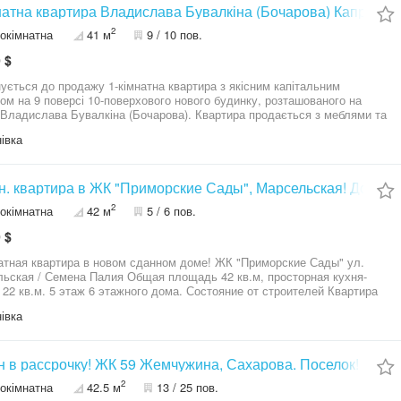
тного життя знаходиться біля комплесу - торгівельний центр Рів’єра,
натна квартира Владислава Бувалкіна (Бочарова) Капремонт
 дитячий садочок, Крижанівський ринок, зупинки транспорту.
2
окімнатна
41 м
9 / 10 пов.
ться цю квартиру, та ви забажаєте її купувати у особисту власність.
3-279-945
 $
ується до продажу 1-кімнатна квартира з якісним капітальним
ом на 9 поверсі 10-поверхового нового будинку, розташованого на
 Владислава Бувалкіна (Бочарова). Квартира продається з меблями та
вою технікою. Вона підходить для комфортного життя, а також для
івка
ізнесу. У будинку працюють нові безшумні ліфти. Упорядкована
орія. Будинок розташований у районі з розвиненою
труктурою з зонами відпочинку і дитячими майданчиками. Поряд ринок,
Добре розвинена транспортна розв’язка. Подивіться
н. квартира в ЖК "Приморские Сады", Марсельская! Дом сд
вартиру, та ви забажаєте ії купувати. Вигідна ціна - можливий торг.
2
окімнатна
42 м
5 / 6 пов.
ь вірний вибір. Код 213-281-476
 $
атная квартира в новом сданном доме! ЖК "Приморские Сады" ул.
емена Палия Общая площадь 42 кв.м, просторная кухня-
.м. 5 этаж 6 этажного дома. Состояние от строителей Квартира
ована двухконтурным котлом, что позволяет регулировать отопление.
івка
ная придомовая территория Работает автономное отопление и лифт.
 развита инфраструктура-школа, детский сад, супермаркеты,
вные секции.\ Цена 42 000 у.е. Звоните! Организуем показ!
1 комн в рассрочку! ЖК 59 Жемчужина, Сахарова. Поселок! Ре
2
окімнатна
42.5 м
13 / 25 пов.