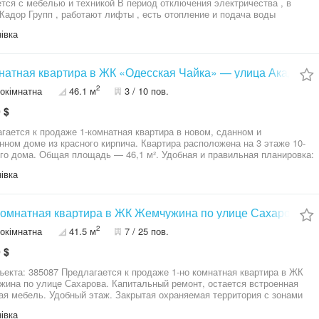
белью и техникой В период отключения электричества , в
Кадор Групп , работают лифты , есть отопление и подача воды
ное предложение для жизни и сдачи в аренду
івка
натная квартира в ЖК «Одесская Чайка» — улица Академи
2
окімнатна
46.1 м
3 / 10 пов.
 $
гается к продаже 1-комнатная квартира в новом, сданном и
оме из красного кирпича. Квартира расположена на 3 этаже 10-
го дома. Общая площадь — 46,1 м². Удобная и правильная планировка:
рная комната 21,9 м² и большая кухня 14,5 м². Есть лоджия с выходом
івка
отличная возможность выполнить
оему вкусу без переплат. Отопление — индивидуальное газовое
овлен двухконтурный котёл АГВ), что обеспечивает комфорт и
 коммунальных платежах. Преимущества комплекса: закрытая
комнатная квартира в ЖК Жемчужина по улице Сахарова.
рия, круглосуточная охрана, видеонаблюдение. Развитая
2
окімнатна
41.5 м
7 / 25 пов.
труктура: рядом детские сады, школы, супермаркеты, рынки, кафе и
ртная развязка. Дополнительно: на этаже есть кладовка (за
 $
е, чтобы узнать детали и записаться на просмотр.
41
длагается к продаже 1-но комнатная квартира в ЖК
ина по улице Сахарова. Капитальный ремонт, остается встроенная
ая мебель. Удобный этаж. Закрытая охраняемая территория с зонами
. Рядом школы, детские сады, рынок Початок, супермаркеты,
івка
аны. Выгодный вариант для жизни, аренды и инвестиций. Удобная