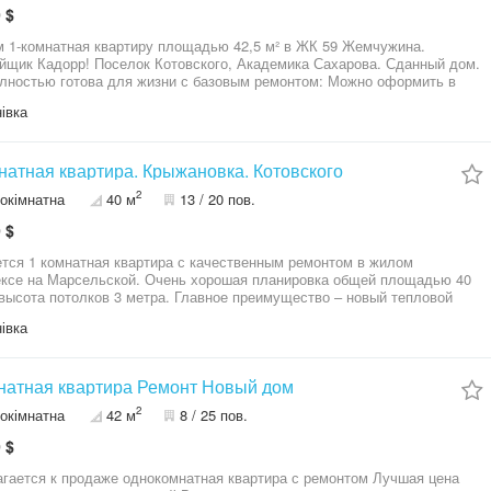
 $
 1-комнатная квартиру площадью 42,5 м² в ЖК 59 Жемчужина.
йщик Кадорр! Поселок Котовского, Академика Сахарова. Сданный дом.
лностью готова для жизни с базовым ремонтом: Можно оформить в
 и потолка. - Качественное напольное
івка
ие: Ламинат в жилых комнатах и прочная плитка в кухонной зоне и
е. - Полностью оборудованный санузел: Установлена вся необходимая
ника и выложена плитка. - Кухня с основой : Смонтирован каркас и
, что является отличной базой для дальнейшей установки бытовой
натная квартира. Крыжановка. Котовского
и. - Уже установлены кондиционер, вытяжка и варочная поверхность!
2
окімнатна
40 м
13 / 20 пов.
действует рассрочка на 50 месяцев с первым взносом от 25%.
ство квартир ограничено! Не упустите свой шанс стать владельцем
 $
в одном из лучших комплексов Одессы. Звоните прямо сейчас,
узнать подробности и договориться о просмотре!
тся 1 комнатная квартира с качественным ремонтом в жилом
ксе на Марсельской. Очень хорошая планировка общей площадью 40
 высота потолков 3 метра. Главное преимущество – новый тепловой
к на квартиру! Квартира полностью укомплектована всей необходимой
івка
ю и техникой. Прекрасный панорамный вид морского побережья. Дом
Закрыта территория с видеонаблюдением. Идеально подойдет молодой
енной паре с ребёнком или под сдачу в аренду. Звоните, организуем
натная квартира Ремонт Новый дом
44622`8. АН "Атланта". Больше информации и фото по ссылке:
2
окімнатна
42 м
8 / 25 пов.
//www.atlanta.ua/odessa/object/1komnatnye/244622
 $
ается к продаже однокомнатная квартира с ремонтом Лучшая цена