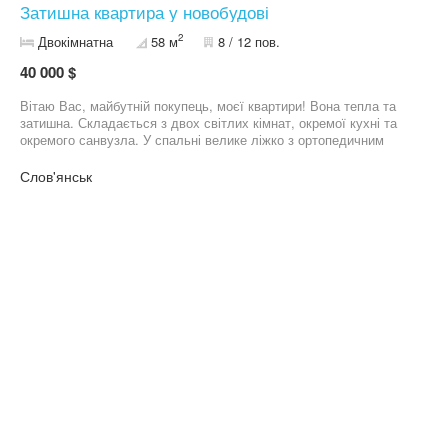
Затишна квартира у новобудові
2
Двокімнатна
58 м
8 / 12 пов.
40 000 $
Вітаю Вас, майбутній покупець, моєї квартири! Вона тепла та
затишна. Складається з двох світлих кімнат, окремої кухні та
окремого санвузла. У спальні велике ліжко з ортопедичним
матрацом та велика зручна гардеробна. У вітальні великий
«пухнастий» диван, мʼяке крісло з антистресовою дією,
Слов'янськ
інверторний кондиціонер (працює безшумно) та велика шафа-
купе. У березні 2024 зроблений косметичний ремонт: нові
шпалери та новий ламінат. На кухні вініловий ламінат з теплою
підлогою. У ванній та туалетній кімнатах також тепла підлога. Є
лічильники: на електроенергію, водопостачання та опалення.
Якщо є додаткові питання пишіть або телефонуйте.