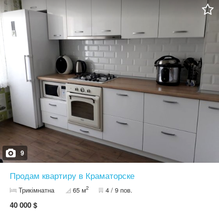
справжній, діючий, кімнати окремі, кабінет(меблі кабінету не
продаються), 2 спальні , окремо зроблені пральна кімната(
сучасна пральна машинка+2 електричні рушникосушарки) ,
прихожа, 2 ванні кімнати( в одній душова кабіна, в іншій велика
вана, у ванних кімнатах зроблена плитка з натурального каміння
- мрамор) , гардероб. Автономне опалення, у всій квартирі тепла
підлога. Накопичувальний бак є на горищі, вода постійно.
Сучасні меблі та техніка, в квартирі є все необхідне для
проживання! Тихе подвір'я, закритий двір. На дворі є гараж під
авто. Документи всі в порядку! Можливий продаж за
сертифікатом! Готова до заселення з першого дня! Номер
об'єкта 213-158-246
9
Продам квартиру в Краматорске
2
Трикімнатна
65 м
4 / 9 пов.
40 000 $