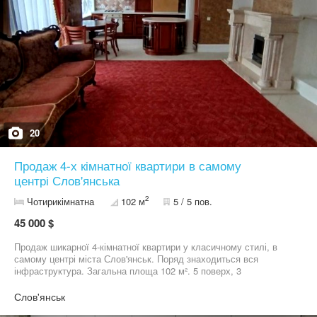
20
Продаж 4-х кімнатної квартири в самому
центрі Слов'янська
2
Чотирикімнатна
102 м
5 / 5 пов.
45 000 $
Продаж шикарної 4-кімнатної квартири у класичному стилі, в
самому центрі міста Слов'янськ. Поряд знаходиться вся
інфраструктура. Загальна площа 102 м². 5 поверх, 3
французьких балкони, 4 кондіціонера мається в квартирі.
Покращене планування, кухня-студія( варочна поверхня,
Слов'янськ
посудомийна машина, мікрохвильва піч, холодильник) є камін