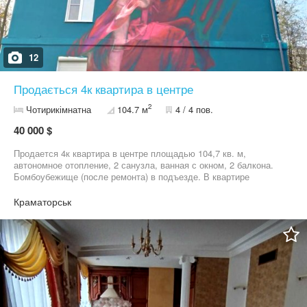
12
Продається 4к квартира в центре
2
Чотирикімнатна
104.7 м
4 / 4 пов.
40 000 $
Продается 4к квартира в центре площадью 104,7 кв. м,
автономное отопление, 2 санузла, ванная с окном, 2 балкона.
Бомбоубежище (после ремонта) в подъезде. В квартире
остается вся необходимая техника (стабилизатор напряжения,
холодильник, стиральная машина, посудомоечная машина,
Краматорськ
духовка, печка, з кондиционера) и мебель (мягкая, спальня,
кухня, оборудованный гардероб и пр) для комфортного
проживания. Преимущества расположения: • Центр города —
шаговая доступность ко всей инфраструктуре: магазины,
школы, детсады, транспорт, парки и учреждения. • Отличный
вариант как для проживания, так и для сдачи в аренду Все
вопросы o5o. 347. 9l. 78 Владимир