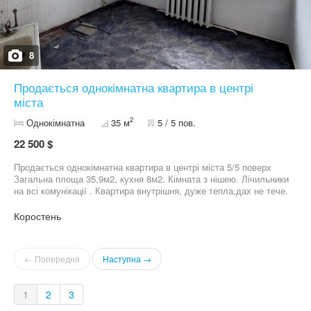
8
Продається однокімнатна квартира в центрі
міста
2
Однокімнатна
35 м
5 / 5 пов.
22 500 $
Продається однокімнатна квартира в центрі міста 5/5 поверх
Загальна площа 35,9м2, кухня 8м2. Кімната з нішею. Лічильники
на всі комунікації . Квартира внутрішня, дуже тепла,дах не тече.
Зручна локація, все поруч. Фото в особисті повідомлення. Ціна
22500$ Т. 09******33 Т. 06******01
Коростень
← Попередня
Наступна →
1
2
3