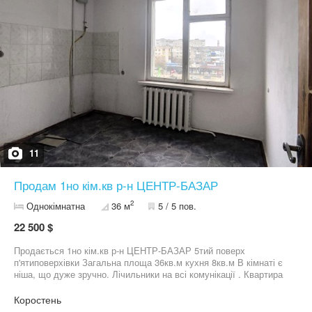
11
Продам 1но кім.кв р-н ЦЕНТР-БАЗАР
2
Однокімнатна
36 м
5 / 5 пов.
22 500 $
Продається 1но кім.кв р-н ЦЕНТР-БАЗАР 5тий поверх
п'ятиповерхівки Загальна площа 36кв.м кухня 8кв.м В кімнаті є
ніша, що дуже зручно. Лічильники на всі комунікації . Квартира
внутрішня, дуже тепла Вихід на балкон М/П, нові вхідні двері. З
дахом проблем немає Будинок ОСББ Поряд вся інфраструктура
Коростень
Фото в особисті повідомлення. Ціна 22500$