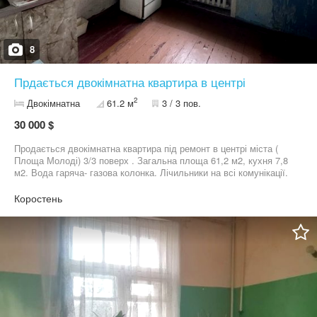
8
Прдається двокімнатна квартира в центрі
2
Двокімнатна
61.2 м
3 / 3 пов.
30 000 $
Продається двокімнатна квартира під ремонт в центрі міста (
Площа Молоді) 3/3 поверх . Загальна площа 61,2 м2, кухня 7,8
м2. Вода гаряча- газова колонка. Лічильники на всі комунікації.
Зручне розташування, вся інфраструктура поруч. Ціна 30000 $
Т. 06*********20 Т. 06*********15
Коростень