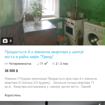
8
Продається 4-х кімнатна квартира у центрі
міста в райні кафе "Тренд"
2
Чотирикімнатна
71 м
2 / 2 пов.
36 500 $
Новинка !!!Чудова пропозиція Продається простора 4-х кімнатна
квартира (Сталінка) 2/2 будинку . Загальна площа квартири 71
кв.м . Квартира розташована у самому центрі міста . Гарний
варіант під бізнес любого призначення. У квартирі в кімнатах
замінено вікна на металопластик ,частково у кімнатах зроблений
Коростень
косметичний ремонт . Ціна 36500$ Щоб одержати необхідну
інформацію ,будь ласка,дзвоніть по даному телефону Квартира