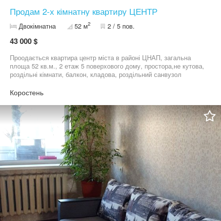
Продам 2-х кімнатну квартиру ЦЕНТР
2
Двокімнатна
52 м
2 / 5 пов.
43 000 $
Проодається квартира центр міста в районі ЦНАП, загальна
площа 52 кв.м., 2 етаж 5 поверхового дому, простора,не кутова,
роздільні кімнати, балкон, кладова, роздільний санвузол
Контактна особа +38********17
Коростень