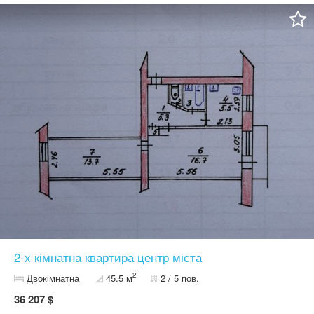
електроенергію. Опалення централізоване, є
загальнобудинковий лічильник.В будинку ОСББ. Квартира в
центрі, але в затишному, тихому районі. В 300 метрах від
будинку знаходиться дитячий садок. Поблизу школа. Пішої
доступності парк, річка. Тиха та затишна локація з добре
розвиненою інфраструктурою. Ціна 45000дол. Торг
2-х кімнатна квартира центр міста
2
Двокімнатна
45.5 м
2 / 5 пов.
36 207 $