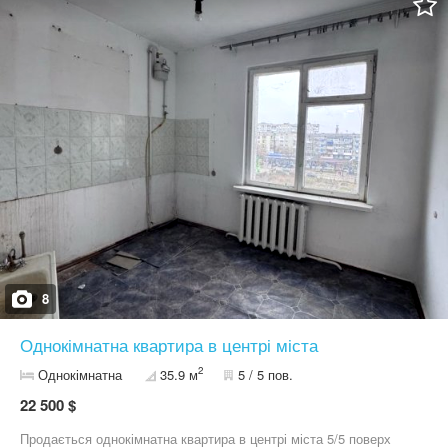
продається тільки через агентство нерухомості "Дім рієл" В
любий Вам час покажу. Тел :09*********63 Галина
8
Однокімнатна квартира в центрі міста
2
Однокімнатна
35.9 м
5 / 5 пов.
22 500 $
Продається однокімнатна квартира в центрі міста 5/5 поверх