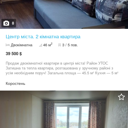
8
Центр міста. 2 кімнатна квартира
2
Двокімнатна
46 м
3 / 5 пов.
39 500 $
Продаж двокімнатної квартири в центрі міста! Район УТОС
Затишна та тепла квартира, розташована у зручному районі з
усім необхідним поруч! Загальна площа — 45.5 м² Кухня — 5 м²
3 поверх із 5 Середній під’їзд Кімнати суміжні Санвузол окремий
Засклений балкон Металопластикові вікна Комфортна квартира
Коростень
для проживання або вигідної інвестиції. Поруч магазини, школа,
садочок, зупинки транспорту — все в пішій доступності. Більше
фото надам в приватні Ціна: 39 500 $ 09*********03 09*********81