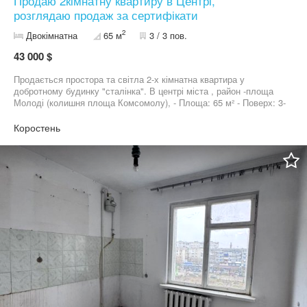
Продаю 2кімнатну квартиру в Центрі,
розглядаю продаж за сертифікати
2
Двокімнатна
65 м
3 / 3 пов.
43 000 $
Продається простора та світла 2-х кімнатна квартира у
добротному будинку "сталінка". В центрі міста , район -площа
Молоді (колишня площа Комсомолу), - Площа: 65 м² - Поверх: 3-
й з 3х - Є простора лоджія — приємне місце для відпочинку, та
обзору. - До квартири належить підвальне капітальне
Коростень
приміщення. Вся інфраструктура поряд. Ціна: 43000$ Торг
Можливий торг для реального покупця.