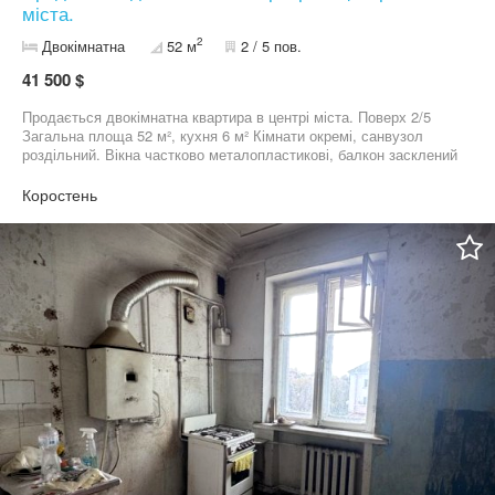
міста.
2
Двокімнатна
52 м
2 / 5 пов.
41 500 $
Продається двокімнатна квартира в центрі міста. Поверх 2/5
Загальна площа 52 м², кухня 6 м² Кімнати окремі, санвузол
роздільний. Вікна частково металопластикові, балкон засклений
м/п. Гаряча вода — газова колонка Квартира внутрішня, тепла
та світла, зручний комфортний поверх. Хороше розташування —
Коростень
центр міста, поруч усе необхідне для життя. Ціна 4 1500$ торг
06******01 09******33