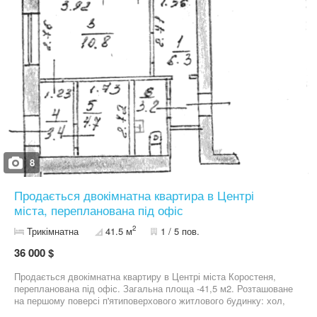
ОСББ, в підїздах охайно. Ціна 28900дол.США
8
Продається двокімнатна квартира в Центрі
міста, перепланована під офіс
2
Трикімнатна
41.5 м
1 / 5 пов.
36 000 $
Продається двокімнатна квартиру в Центрі міста Коростеня,
перепланована під офіс. Загальна площа -41,5 м2. Розташоване
на першому поверсі п'ятиповерхового житлового будинку: хол,
три кабіни, коридор, санвузол. Водопостачання та каналізація