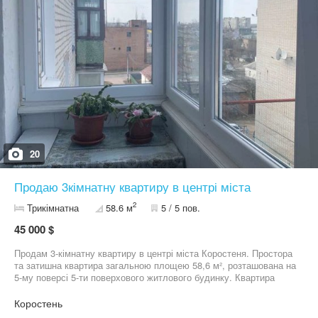
20
Продаю 3кімнатну квартиру в центрі міста
2
Трикімнатна
58.6 м
5 / 5 пов.
45 000 $
Продам 3-кімнатну квартиру в центрі міста Коростеня. Простора
та затишна квартира загальною площею 58,6 м², розташована на
5-му поверсі 5-ти поверхового житлового будинку. Квартира
двостороння, стіни та стеля вирівняні, Батареї поміняні на нові,
балкон металопластик, лоджія дерево засклена. Квартира не
Коростень
кутова (внутрішня). В квартирі бойлер, лічильники на газ, воду,