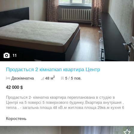
11
Продається 2 кімнаткап квартира Центр
2
Двокімнатна
48 м
5 / 5 пов.
42 000 $
Продається 2- кімнатна квартира перепланована в студію в
Центрі на 5 поверсі 5 поверхового будинку.Вкартира внутрішня ,
тепла . - загальна площа 48 кВ.м житлова площа 29кв.м кухня 6
кВ.м . Квартира з ремонтом , замінена проводка , м/ п вікна ,
замінені двері. Продається з меблями . Ціна : 42000у.о Тел :
Коростень
09******58