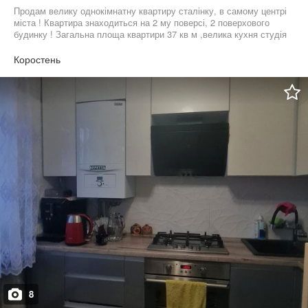
Продам велику однокімнатну квартиру сталінку, в самому центрі
міста ! Квартира знаходиться на 2 му поверсі, 2 поверхового
будинку ! Загальна площа квартири 37 кв м ,велика кухня студія
,високі стелі,будинок деревʼяний, дуже тепло зимою! Зроблений
ремонт, електрика і каналізація нова ! Вид з вікна на центральну
Коростень
площу , можливий продаж під бізнес!квартира дуже затишна
,можна заходити і одразу жити !є бойлер В оренду не здаємо!
8