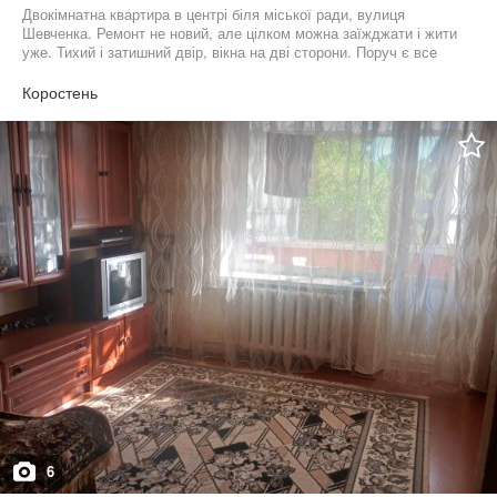
Двокімнатна квартира в центрі біля міської ради, вулиця
Шевченка. Ремонт не новий, але цілком можна заїжджати і жити
уже. Тихий і затишний двір, вікна на дві сторони. Поруч є все
необхідне для комфортного життя. За детальним оглядом
квартири (відео чи перегляду) звертайтеся за телефоном в
Коростень
оголошенні
6