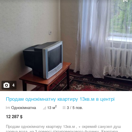
4
Продам однокімнатну квартиру 13кв.м в центрі
2
Однокімнатна
13 м
3 / 5 пов.
12 287 $
Продам однокімнатну квартиру 13кв.м , + окремий санузел душ
горяча вода. на 3 поверсі п'ятиповерхового будинку. Квартира