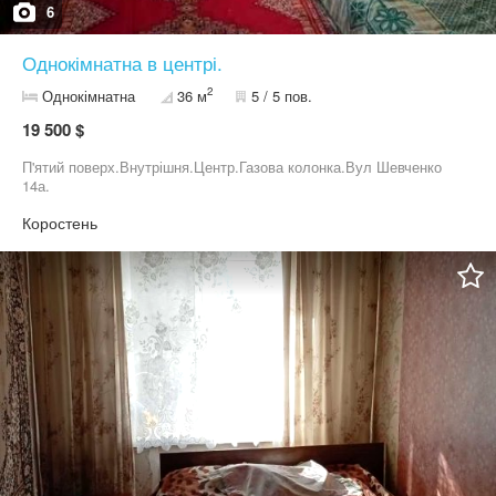
6
Однокімнатна в центрі.
2
Однокімнатна
36 м
5 / 5 пов.
19 500 $
П'ятий поверх.Внутрішня.Центр.Газова колонка.Вул Шевченко
14а.
Коростень