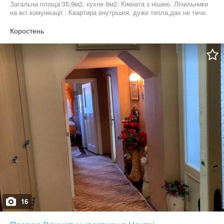
Загальна площа 35,9м2, кухня 8м2. Кімната з нішею. Лічильники
на всі комунікації . Квартира внутрішня, дуже тепла,дах не тече.
Зручна локація, все поруч. Фото в особисті повідомлення. Ціна
22500$ Т. 06******20 Т. 06******15
Коростень
16