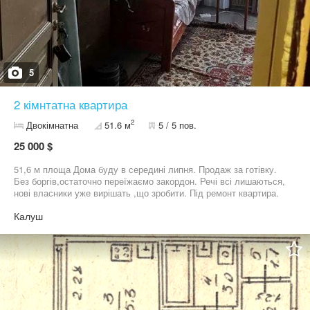
5
2 кімнтатна квартира
2
Двокімнатна
51.6 м
5 / 5 пов.
25 000 $
51,6 м площа Дома буду в середині липня. Продаж за готівку.
Без боргів,остаточно переїжаємо закордон. Речі всі лишаються,
нові власники уже вирішать ,що зробити. Під ремонт квартира.
Калуш