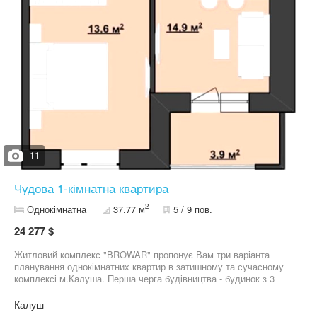
11
Чудова 1-кімнатна квартира
2
Однокімнатна
37.77 м
5 / 9 пов.
24 277 $
Житловий комплекс "BROWAR" пропонує Вам три варіанта
планування однокімнатних квартир в затишному та сучасному
комплексі м.Калуша. Перша черга будівництва - будинок з 3
під'їздів на 9 поверхів. Перший поверх - об'єкти комерційної
нерухомості. Зручне планування, велика кухня, лоджія,
Калуш
автономне газове опалення (котел), покращене