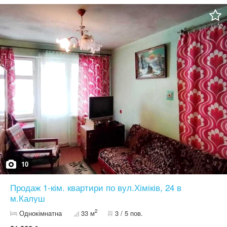
електропостачання 9кВт, централізоване автономне джерело
живлення. В ціну входить штукатурка під маяки,
енергоефективні вікна, двері ТМ Milano. Розтермінування,
безвідсоткове. Персональні знижки.
10
Продаж 1-кім. квартири по вул.Хіміків, 24 в
м.Калуш
2
Однокімнатна
33 м
3 / 5 пов.