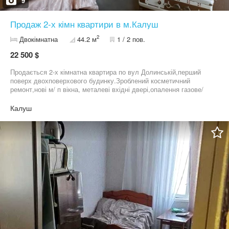
9
Продаж 2-х кімн квартири в м.Калуш
2
Двокімнатна
44.2 м
1 / 2 пов.
22 500 $
Продається 2-х кімнатна квартира по вул Долинській,перший
поверх двохповерхового будинку.Зроблений косметичний
ремонт,нові м/ п вікна, металеві вхідні двері,опалення газове/
кахельні п'єци/,бойлер для підігріву води.Квартира продається з
меблями на кухні і в залі.Встановлено лічильники
Калуш
газ,вода,світло,документи в порядку,без боргів по комунальних.
Біля будинку є грядка і господарське приміщення . Цінаа 22500
$. Деталі та огляд зв номером 05******41