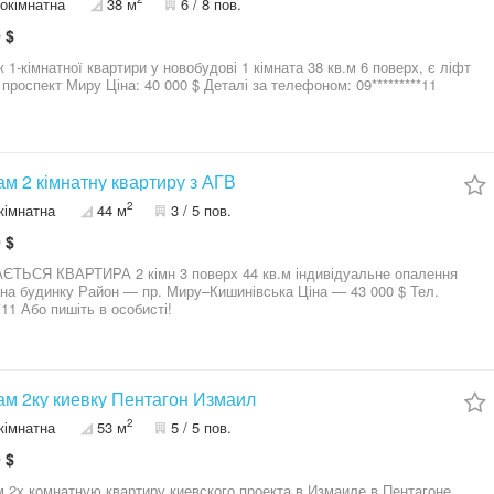
окімнатна
38 м
6 / 8 пов.
 $
натної квартири у новобудові 1 кімната 38 кв.м 6 поверх, є ліфт
Район: проспект Миру Ціна: 40 000 $ Деталі за телефоном: 09*********11
м 2 кімнатну квартиру з АГВ
2
кімнатна
44 м
3 / 5 пов.
 $
РА 2 кімн 3 поверх 44 кв.м індивідуальне опалення
 пр. Миру–Кишинівська Ціна — 43 000 $ Тел.
*11 Або пишіть в особисті!
м 2ку киевку Пентагон Измаил
2
кімнатна
53 м
5 / 5 пов.
 $
 2х комнатную квартиру киевского проекта в Измаиле в Пентагоне.