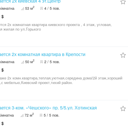
ётся 2х киевская 4 эт.Центр
2
кімнатна
53 м
4 / 5 пов.
 $
тся 2х комнатная квартира киевского проекта , 4 этаж, угловая,
я жилая по ул.Горького
ется 2х комнатная квартира в Крепости
2
кімнатна
50 м
2 / 5 пов.
 $
аже 2х комн.квартира,теплая,уютная,середина дома!2й этаж,хороший
,с мебелью,Киевский проект,тихий район.
ется 3-ком. «Чешского» пр. 5/5.ул. Хотинская
2
кімнатна
72 м
5 / 5 пов.
 $