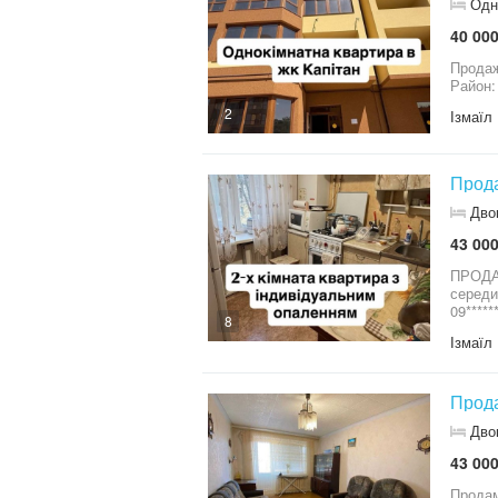
Одн
40 000
Продаж 1-кім
2
Ізмаїл
Прода
Дво
43 000
ПРОДАЄТЬСЯ КВАРТИ
середина будинку Район —
09*****
8
Ізмаїл
Прода
Дво
43 000
Продам