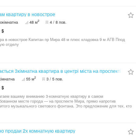
м квартиру в новострое
2
окімнатна
48 м
4 / 8 пов.
 $
Капитан пр Мира 48 м плюс кладовка 9 м АГВ Ппод
ую отделу
ється 3кімнатна квартира в центрі міста на проспекті Миру
2
кімнатна
55 м
3 / 5 пов.
 $
гаем вашему вниманию 3-комнатную квартиру в самом
бованном месте города — на проспекте Мира, прямо напротив
итого музыкального светового фонтана. Это предложение для тех, кто
орт, престиж и лучший вид из окна! ​Основные характеристики: - ​
ный этаж: 3-й этаж 5-этажного дома. Самая востребованная «золотая
жен в середине проспекта, квартира
очень теплая и светлая. - ​Вид из окон: Прямо на каштановую
и фонтан — вы будете в центре всех событий города, не выходя из
о продаи 2х комнатную квартиру
​Состояние: Квартира в чистом жилом состоянии. Это чистый холст для