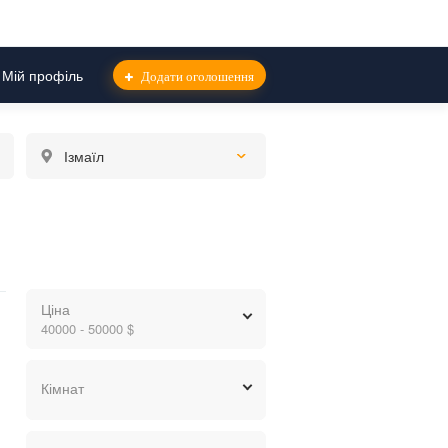
Мій профіль
Додати оголошення
Ізмаїл
Ціна
40000 - 50000 $
грн.
$
евр.
Кімнат