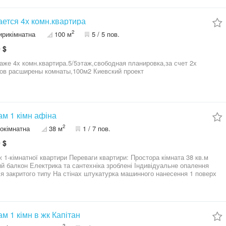
ется 4х комн.квартира
2
ирикімнатна
100 м
5 / 5 пов.
 $
аже 4х комн.квартира.5/5этаж,свободная планировка,за счет 2х
ов расширены комнаты,100м2 Киевский проект
м 1 кімн афіна
2
окімнатна
38 м
1 / 7 пов.
 $
ої квартири Переваги квартири: Простора кімната 38 кв.м
й балкон Електрика та сантехніка зроблені Індивідуальне опалення
’я закритого типу На стінах штукатурка машинного нанесення 1 поверх
Район: вул. Репіна Ціна: 46 500 $ Деталі за телефоном: 09*********11
м 1 кімн в жк Капітан
2