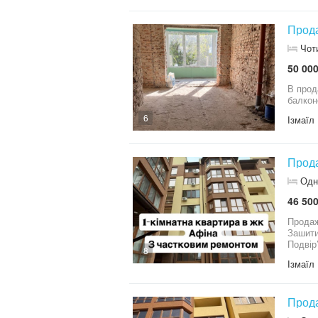
Прода
Чот
50 000
В прод
балкон
6
Ізмаїл
Прода
Одн
46 500
Продаж 1-кімнатн
Зашити
Подвір
8
Ізмаїл
Прода