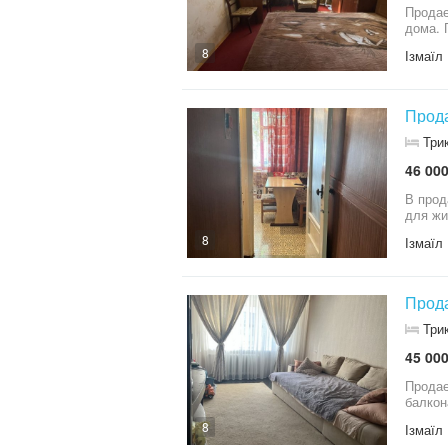
Продается
дома. 
8
Ізмаїл
Прода
Три
46 000
В прод
для жи
8
Ізмаїл
Прода
Три
45 000
Продае
балкон
8
Ізмаїл