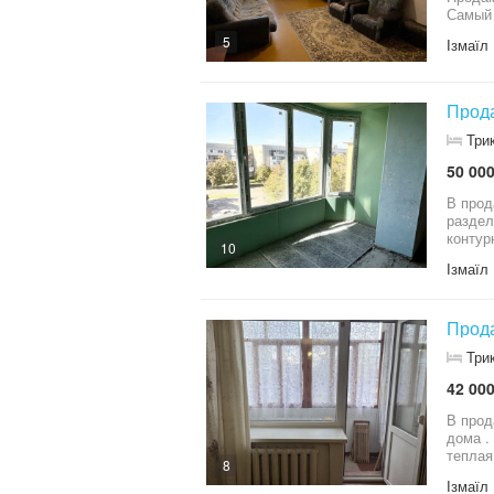
Самый 
5
Ізмаїл
Прода
Три
50 000
В продаж
раздельные к
10
Ізмаїл
Прода
Три
42 000
В продаже 3-ком
дома .
8
Ізмаїл