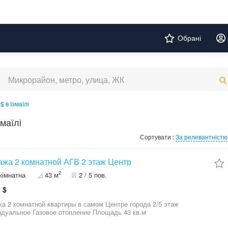
Обрані
 в Ізмаїлі
маїлі
Сортувати :
За релевантністю
жа 2 комнатной АГВ 2 этаж Центр
2
кімнатна
43 м
2 / 5 пов.
 $
а 2 комнатной квартиры в самом Центре города 2/5 этаж
дуальное Газовое отопление Площадь 43 кв.м