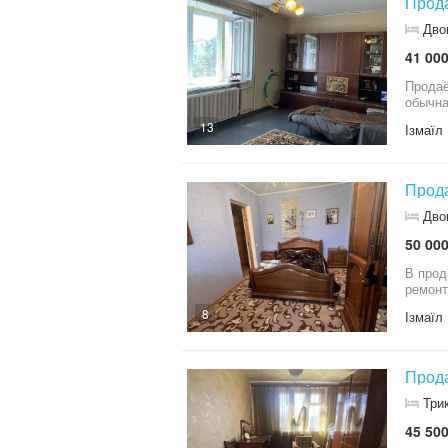
Прода
Дво
41 000
Продаё
обычна
13
Ізмаїл
Прода
Дво
50 000
В прод
ремонт
8
Ізмаїл
Прода
Три
45 500