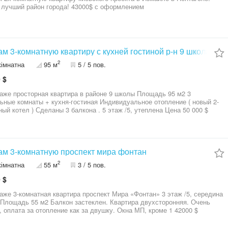
лучший район города! 43000$ с оформлением
м 3-комнатную квартиру с кухней гостиной р-н 9 школа
2
кімнатна
95 м
5 / 5 пов.
 $
е просторная квартира в районе 9 школы Площадь 95 м2 3
омнаты + кухня-гостиная Индивидуальное отопление ( новый 2-
контурный котел ) Сделаны 3 балкона . 5 этаж /5, утеплена Цена 50 000 $
м 3-комнатную проспект мира фонтан
2
кімнатна
55 м
3 / 5 пов.
 $
натная квартира проспект Мира «Фонтан» 3 этаж /5, середина
 Площадь 55 м2 Балкон застеклен. Квартира двухсторонняя. Очень
теплая, оплата за отопление как за двушку. Окна МП, кроме 1 42000 $