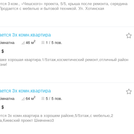
 3-ком., «Чешского» проекта, 5/5, крыша после ремонта, середина
Продается с мебелью и бытовой техникой. Ул. Хотинская
ется 3х комн.квартира
2
кімнатна
46 м
1 / 5 пов.
 $
аже хорошая квартира.1/5этаж,косметический ремонт,отличный район
зни!
ется 3х комн.квартира
2
кімнатна
64 м
5 / 5 пов.
 $
тся 3х комн.квартира в хорошем районе,5/5этаж,с мебелью,2
а,Киевский проект Шевченко3