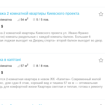
жа 2 комнатной квартиры Киевского проекта
2
кімнатна
54 м
5 / 5 пов.
 $
а 2 комнатной квартиры Киевского проекта ул. Ивано-Франко
гон) комнаты раздельные с каждой комнаты балкон. Большая 6
ая лоджая выходит на Дворец спорта+ второй балкон выходит во двор.
 входит переоформление.Комисия Агентства 0 %. Агентство
имости Avenue 0671919195 .0671919195 Сергей
а в капітані
2
кімнатна
57 м
8 / 8 пов.
 $
я 2-комнатная квартира в новом ЖК «Капитан» Современный жилой
кс, дом сдан 8 этаж, хороший вид и тишина 57 кв м — оптимальная
ь для комфортной жизни Квартира светлая и теплая, готова к ремонту
овый дом, современное качество
ние: транспорт, школы, магазины рядом •
тношение цены и качества Цена 52 000 $ Для такого комплекса
это предложение выгоднее рынка Звоните или пишите 09********11