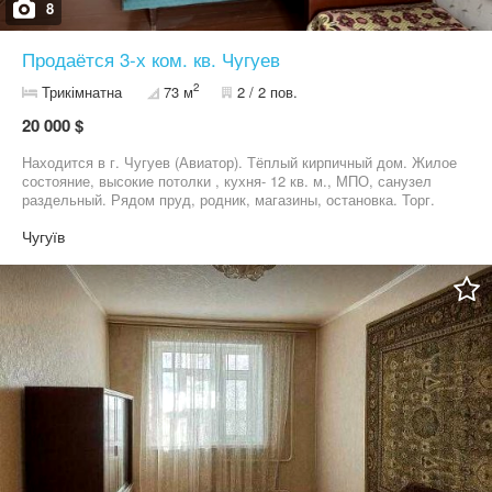
8
Продаётся 3-х ком. кв. Чугуев
2
Трикімнатна
73 м
2 / 2 пов.
20 000 $
Находится в г. Чугуев (Авиатор). Тёплый кирпичный дом. Жилое
состояние, высокие потолки , кухня- 12 кв. м., МПО, санузел
раздельный. Рядом пруд, родник, магазины, остановка. Торг.
Чугуїв