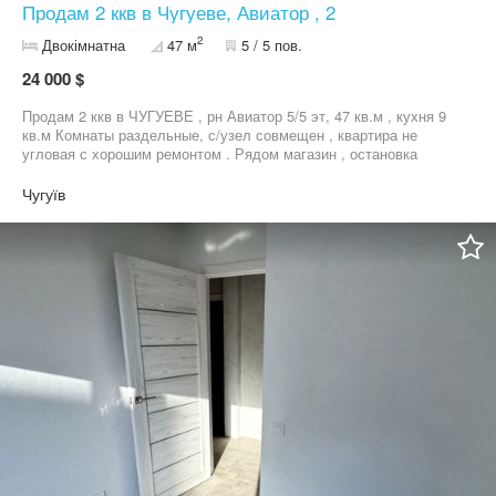
Продам 2 ккв в Чугуеве, Авиатор , 2
2
Двокімнатна
47 м
5 / 5 пов.
24 000 $
Продам 2 ккв в ЧУГУЕВЕ , рн Авиатор 5/5 эт, 47 кв.м , кухня 9
кв.м Комнаты раздельные, с/узел совмещен , квартира не
угловая с хорошим ремонтом . Рядом магазин , остановка
транспорта. Звоните !
Чугуїв