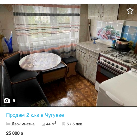
5
Продам 2 к.кв в Чугуеве
2
Двокімнатна
44 м
5 / 5 пов.
25 000 $