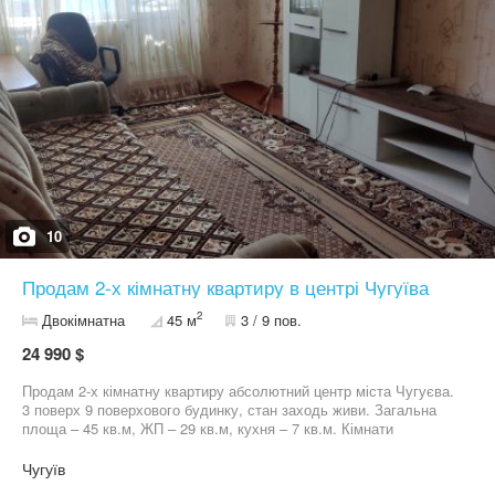
10
Продам 2-х кімнатну квартиру в центрі Чугуїва
2
Двокімнатна
45 м
3 / 9 пов.
24 990 $
Продам 2-х кімнатну квартиру абсолютний центр міста Чугуєва.
3 поверх 9 поверхового будинку, стан заходь живи. Загальна
площа – 45 кв.м, ЖП – 29 кв.м, кухня – 7 кв.м. Кімнати
роздільні, світлі, теплі. Балкон засклений. МПО вікна, є
лічильники газ, вода, світло. Дитячий майданчик у дворі. Все
Чугуїв
поряд: ринок, супермаркети, автовокзал, школа, дитсадок, банк.