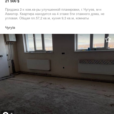
21 500 $
Продажа 2-х ком.кв-ры улучшенной планировки, г.Чугуев, м-н
Авиатор. Квартира находится на 4 этаже 5ти этажного дома, не
угловая. Общая пл.57,2 кв.м, кухня 9,3 кв.м, комнаты
раздельные, окна металлопластиковые, счетчики - газ, вода,
большая лоджия - остеклена и утеплена. В квартире остается
Чугуїв
вся мебель, кроме дивана. Рядом магазин, детский сад,
автобусная остановка. Работаем по сертификату. Цена 21 500
у.е., торг уместен.