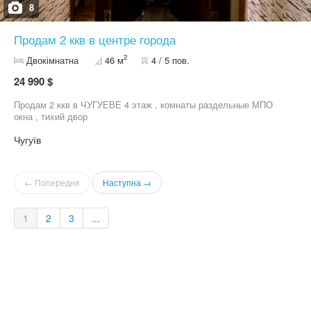
8
Продам 2 ккв в центре города
2
Двокімнатна
46 м
4 / 5 пов.
24 990 $
Продам 2 ккв в ЧУГУЕВЕ 4 этаж , комнаты раздельные МПО
окна , тихий двор
Чугуїв
← Попередня
Наступна →
1
2
3
...