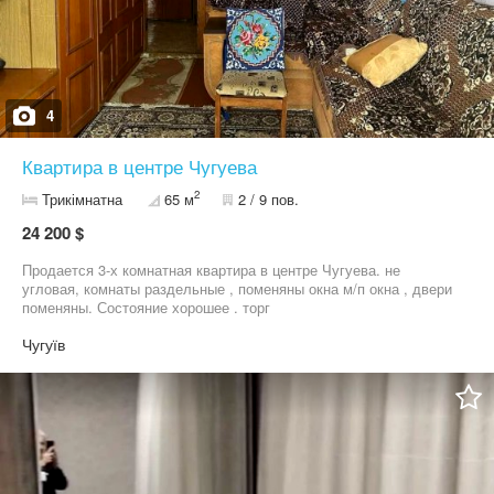
4
Квартира в центре Чугуева
2
Трикімнатна
65 м
2 / 9 пов.
24 200 $
Продается 3-х комнатная квартира в центре Чугуева. не
угловая, комнаты раздельные , поменяны окна м/п окна , двери
поменяны. Состояние хорошее . торг
Чугуїв