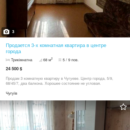
3
Продается 3-х комнатная квартира в центре
города
2
Трикімнатна
68 м
5 / 9 пов.
24 500 $
Продам 3 комнатную квартиру в Чугуеве. Центр города, 5/9,
68/45/7, два балкона. Хорошее состояние не угловая.
Чугуїв