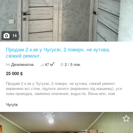
14
Продам 2 к.кв у Чугуєві, 2 поверх, не кутова,
свіжий ремонт.
2
Двокімнатна
47 м
2 / 5 пов.
25 000 $
Продам 2 к.кв у Чугуєві, 2 поверх, не кутова, свіжий ремонт.
вирівняно всі стіни, підлоги залито (вирівняно під машинку), уся
нова проводка, замінено опалення, водостік. Вікна мпо, нові
вхідні двері, всю столярку замінено. Лічильники на все (газ,
світло, вода). С/вузол суміщений і в плитці, дві плитки на
Чугуїв
мангітах для ревізії труб або заміни лічильника. телефонуйте