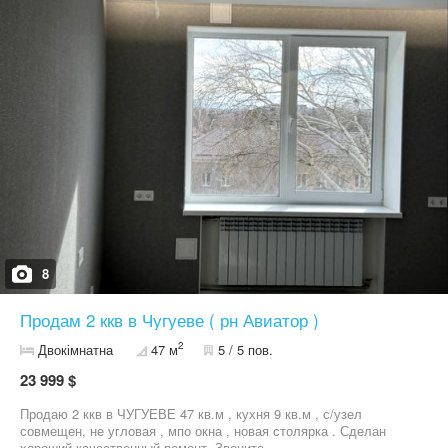
8
Продам 2 ккв в Чугуеве ( рн Авиатор )
2
Двокімнатна
47 м
5 / 5 пов.
23 999 $
Продаю 2 ккв в ЧУГУЕВЕ 47 кв.м , кухня 9 кв.м , с/узел
совмещен, не угловая , мпо окна , новая столярка . Сделан
хороший качественный ремонт. Звоните