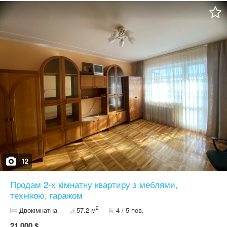
12
Продам 2-х кімнатну квартиру з меблями,
технікою, гаражом
2
Двокімнатна
57.2 м
4 / 5 пов.
21 000 $