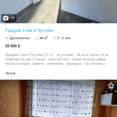
17
Продам 2 ккв в Чугуеве
2
Двокімнатна
48 м
2 / 5 пов.
25 000 $
Продам 2 ккв в Чугуеве 2/5 эт , не угловая , 48 кв.м, кухня 10 кв
Квартира на две стороны , окна все мпо , новая входная дверь,
новая столярка. Замено : отопление , проводка , сан.техника (
трубы ) . Полы заливались ( выравнивались под машинку )
Стены отштукатурены и выровнены , поклеены хорошие обои .
Чугуїв
Сан узел в плитке , оставлен доступ к стояку / счетчику .
Счетчики на все ( газ / свет / вода ) Осталось натянуть потолок .
Звоните