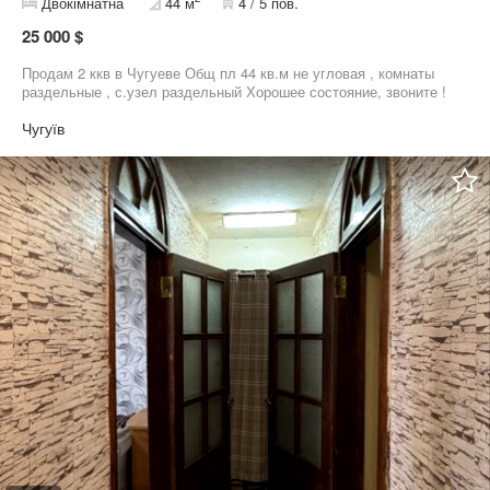
Двокімнатна
44 м
4 / 5 пов.
25 000 $
Продам 2 ккв в Чугуеве Общ пл 44 кв.м не угловая , комнаты
раздельные , с.узел раздельный Хорошее состояние, звоните !
Чугуїв