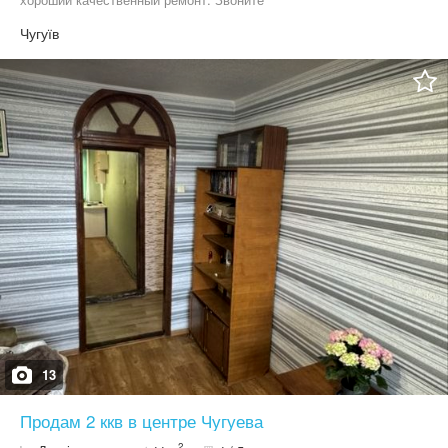
Чугуїв
13
Продам 2 ккв в центре Чугуева
2