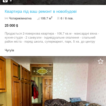
8
Квартира під ваш ремонт в новобудові
2
Чотирикімнатна
106.7 м
6 / 6 пов.
25 000 $
Продається 2-поверхова квартира - 106,7 кв.м - мансардні вікна -
кухня-студія - 2 санвузли - індивідуальне опалення - спальний
район міста - поряд школа, супермаркет, парк, 5 хв. до центру
міста
Чугуїв