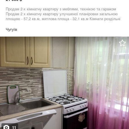
Продам 2-х кімнатну квартиру з меблями, технікою та гаражом
Продам 2 х кімнатну квартиру улучшеної планіровки загальною
площею - 57,2 кв.м, житлова площа - 32,1 кв.м Кімнати роздільні
Кухня - 9,3 кв.м Лоджія - 5,3 кв.м Санвузол роздільний
Знаходиться на 4/5 поверсі, не кутова. Тепла, світла, дуже
Чугуїв
затишна Залишаються меблі, та техніка. Є велика кладова
Гараж знаходиться через дорогу Документы готові до продажу
Працюємо по сертифікату
11