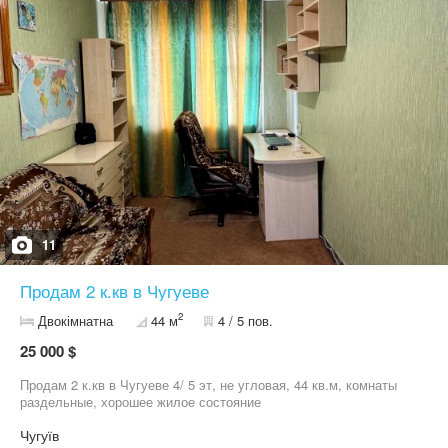
11
Продам 2 к.кв в Чугуеве
2
Двокімнатна
44 м
4 / 5 пов.
25 000 $
Продам 2 к.кв в Чугуеве 4/ 5 эт, не угловая, 44 кв.м, комнаты
раздельные, хорошее жилое состояние
Чугуїв