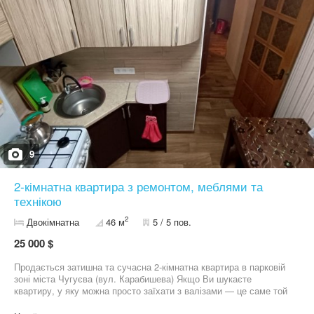
9
2-кімнатна квартира з ремонтом, меблями та
технікою
2
Двокімнатна
46 м
5 / 5 пов.
25 000 $
Продається затишна та сучасна 2-кімнатна квартира в парковій
зоні міста Чугуєва (вул. Карабишева) Якщо Ви шукаєте
квартиру, у яку можна просто заїхати з валізами — це саме той
варіант! Світла, тепла та дуже доглянута оселя з якісним