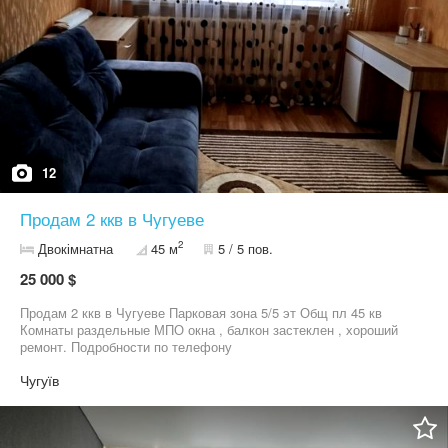
12
Продам 2 ккв в Чугуеве
2
Двокімнатна
45 м
5 / 5 пов.
25 000 $
Продам 2 ккв в Чугуеве Парковая зона 5/5 эт Общ пл 45 кв
Комнаты раздельные МПО окна , балкон застеклен , хороший
ремонт. Подробности по телефону
Чугуїв