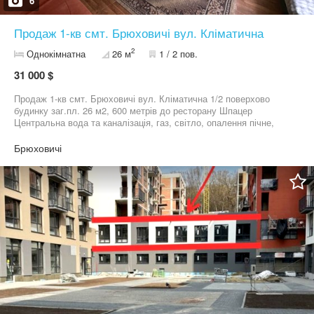
6
Продаж 1-кв смт. Брюховичі вул. Кліматична
2
Однокімнатна
26 м
1 / 2 пов.
31 000 $
Продаж 1-кв смт. Брюховичі вул. Кліматична 1/2 поверхово
будинку заг.пл. 26 м2, 600 метрів до ресторану Шпацер
Центральна вода та каналізація, газ, світло, опалення пічне,
висота стелі 4 метри, вікно велике ,дерев'яне. Є можливість
збільшити площу. Стан: під ремонт . Розвинутий район, поруч
Брюховичі
магазини, ринок, зупинка транспорту. Ціна 36000$. Відеоогляд.
АН прохання не турбувати. Володимир АН ROKS