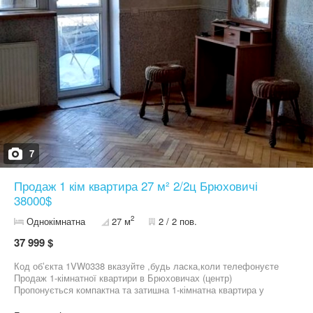
7
Продаж 1 кім квартира 27 м² 2/2ц Брюховичі
38000$
2
Однокімнатна
27 м
2 / 2 пов.
37 999 $
Код обʼєкта 1VW0338 вказуйте ,будь ласка,коли телефонуєте
Продаж 1-кімнатної квартири в Брюховичах (центр)
Пропонується компактна та затишна 1-кімнатна квартира у
самому центрі Брюховичі. Чудовий варіант як для власного