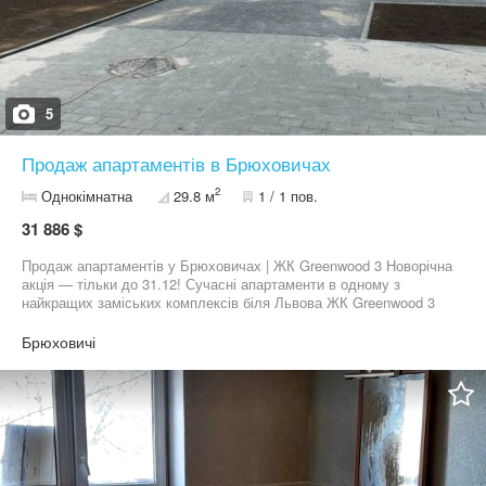
5
Продаж апартаментів в Брюховичах
2
Однокімнатна
29.8 м
1 / 1 пов.
31 886 $
Продаж апартаментів у Брюховичах | ЖК Greenwood 3 Новорічна
акція — тільки до 31.12! Сучасні апартаменти в одному з
найкращих заміських комплексів біля Львова ЖК Greenwood 3
Площа: від 30 м² Ціна: 1070 $/м² Загальна вартість: від 31 886 $
Акційні умови до 31.12: — перший внесок 30% — безвідсоткове
Брюховичі
розтермінування на 1 рік Секція здана — можна одразу
приступати до ремонту та втілювати власний дизайн. Брюховичі
— ліс, тиша, свіже повітря та зручний доїзд до Львова. Чудовий
варіант інвестиції. Телефонуйте вже сьогодні — кількість
апартаментів за акційною ціною обмежена