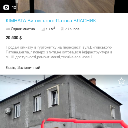
12
КІМНАТА Виговського-Патона ВЛАСНИК
2
Однокімнатна
13 м
7 / 9 пов.
20 500 $
Продам кімнату в гуртожитку,на перехресті вул.Виговського-
Патона,цегла,7 поверх з 9-ти,не кутова,вся інфраструктура в
пішій доступності,ремонт,меблі,техніка-все нове і
залишається,нормальні сусіди,малі комунальні
послуги,ОСББ,без боргів,без зареєстрованих осіб,документи
Львів, Залізничний
впорядку,без комісії,власник!