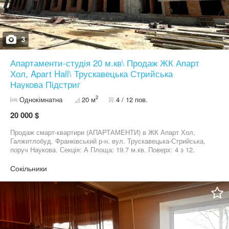
3
Апартаменти-студія 20 м.кв\ Продаж ЖК Апарт
Хол, Apart Hall\ Трускавецька Стрийська
Наукова Підстриг
2
Однокімнатна
20 м
4 / 12 пов.
20 000 $
Продаж смарт-квартири (АПАРТАМЕНТИ) в ЖК Апарт Хол,
Галжитлобуд. Франківський р-н. вул. Трускавецька-Стрийська,
поруч Наукова. Секція: А Площа: 19.7 м.кв. Поверх: 4 з 12.
Опалення: Котельня. Вікна на Схід в сторону Стрийської.
Наповнення: стяжка, штукатурка, батареї, вікна, двері,
Сокільники
лічильники. Введення в експлуатацію на кінець 2026р. Гарний
варіант для інвестиції або власного проживання. Телефонуйте -
проведу показ апартаментів та надам всю необхідну
інформацію.