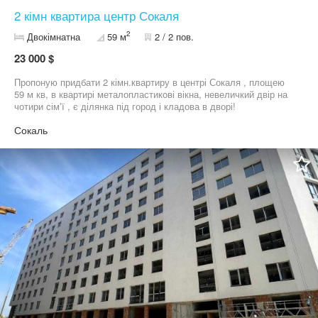
2 кімн квартира центр Сокаля
2
Двокімнатна
59 м
2 / 2 пов.
23 000 $
Пропоную придбати 2 кімн.квартиру в центрі Сокаля , площею
59 м кв, в квартирі металопластикові вікна, невеличкий двір на
чотири сімʼї , є ділянка під город і кладова в дворі!
Сокаль