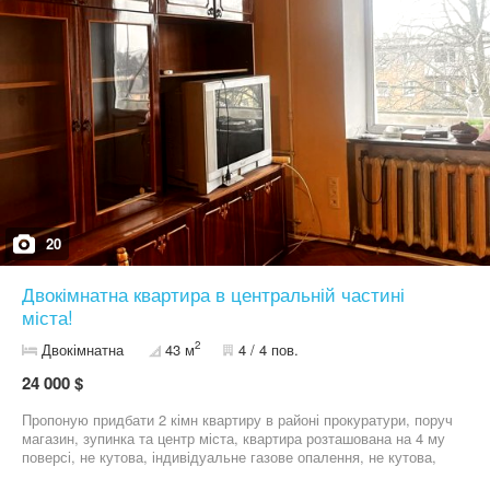
20
Двокімнатна квартира в центральній частині
міста!
2
Двокімнатна
43 м
4 / 4 пов.
24 000 $
Пропоную придбати 2 кімн квартиру в районі прокуратури, поруч
магазин, зупинка та центр міста, квартира розташована на 4 му
поверсі, не кутова, індивідуальне газове опалення, не кутова,
вікна металопластикові, нова проводка, є балкон, тихий двір!