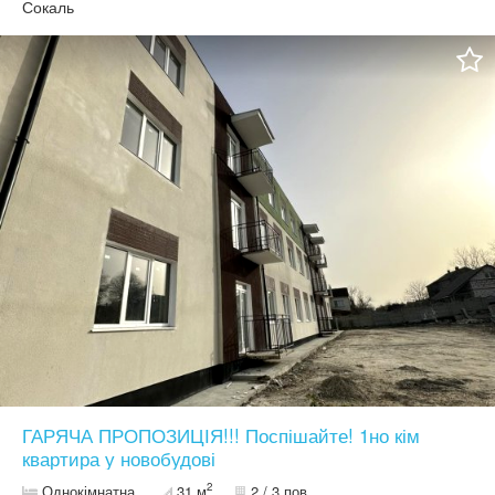
Сокаль
ГАРЯЧА ПРОПОЗИЦІЯ!!! Поспішайте! 1но кім
квартира у новобудові
2
Однокімнатна
31 м
2 / 3 пов.