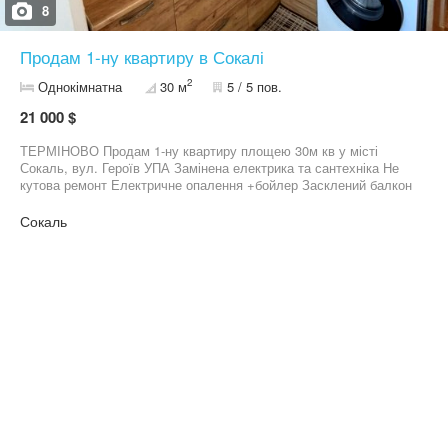
8
Продам 1-ну квартиру в Сокалі
2
Однокімнатна
30 м
5 / 5 пов.
21 000 $
ТЕРМІНОВО Продам 1-ну квартиру площею 30м кв у місті
Сокаль, вул. Героїв УПА Замінена електрика та сантехніка Не
кутова ремонт Електричне опалення +бойлер Засклений балкон
При продажі залишається майже усе За деталями тел.
09******80 Михайло
Сокаль