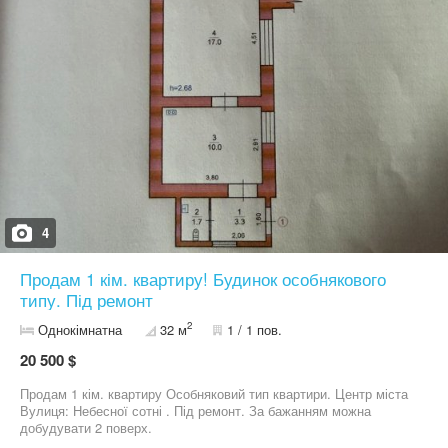
писати на вайбер, оскільки працюю позмінно)
4
Продам 1 кім. квартиру! Будинок особнякового
типу. Під ремонт
2
Однокімнатна
32 м
1 / 1 пов.
20 500 $
Продам 1 кім. квартиру Особняковий тип квартири. Центр міста
Вулиця: Небесної сотні . Під ремонт. За бажанням можна
добудувати 2 поверх.