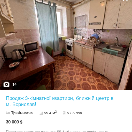
сучасний двоконтурний котел / - працюють всі коммунікації -
світло, газ, вода, центральна каналізація, а також на все є
лічильники - вікна - металопластикові - до квартири є свій підвал
Інфраструктура: сучасний район, магазини, маркети, аптеки,
школа, дит.садок, зупинка транспорта на Дрогобич, Трускавець,
Борислав, Східницю, заправка для авто.
14
Продаж 3-кімнатної квартири, ближній центр в
м. Борислав!
2
Трикімнатна
55.4 м
5 / 5 пов.
30 000 $
Простора квартира площею 55,4 м² чекає на своїх нових