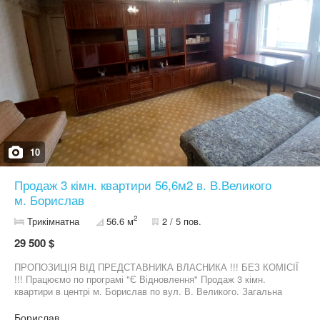
Гарний краєвид на ліс і гори Вигідна ціна 22000 дол
10
Продаж 3 кімн. квартири 56,6м2 в. В.Великого
м. Борислав
2
Трикімнатна
56.6 м
2 / 5 пов.
29 500 $
ПРОПОЗИЦІЯ ВІД ПРЕДСТАВНИКА ВЛАСНИКА !!! БЕЗ КОМІСІЇ
!!! Працюємо по програмі "Є Відновлення" Продаж 3 кімн.
квартири в центрі м. Борислав по вул. В. Великого. Загальна
площа - 56,6м2, 2 поверх 5-ти поверхового будинку, цегла,
квартира не кутова, кімнати всі окремі, балкон - засклений,
Борислав