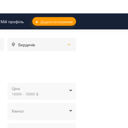
Мій профіль
Додати оголошення
Бердичів
Ціна
10000 - 15000 $
грн.
$
евр.
Кімнат