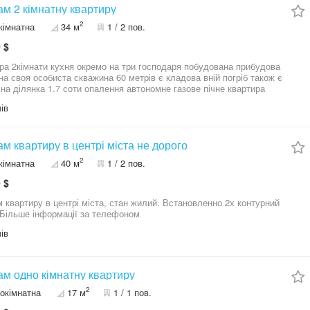
м 2 кімнатну квартиру
2
кімнатна
34 м
1 / 2 пов.
 $
кремо на три господаря побудована прибудова
 вній погріб також є
 опалення автономне газове пічне квартира
иця ву мучна район Корніловка продаж від власника
ів
м квартиру в центрі міста не дорого
2
кімнатна
40 м
1 / 2 пов.
 $
 квартиру в центрі міста, стан жилий. Встановленно 2х контурний
 Більше інформації за телефоном
ів
м одно кімнатну квартиру
2
окімнатна
17 м
1 / 1 пов.