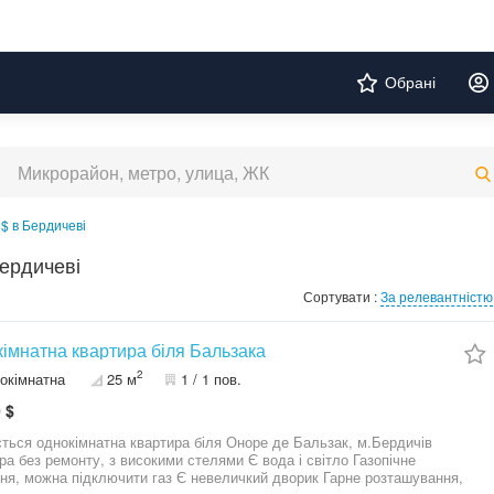
Обрані
$ в Бердичеві
ердичеві
Сортувати :
За релевантністю
імнатна квартира біля Бальзака
2
окімнатна
25 м
1 / 1 пов.
 $
ться однокімнатна квартира біля Оноре де Бальзак, м.Бердичів
ра без ремонту, з високими стелями Є вода і світло Газопічне
, можна підключити газ Є невеличкий дворик Гарне розташування,