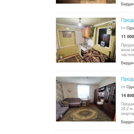
Бердич
Прода
Одн
11 000
Продам
вікна 
частко
8
Бердич
Прода
Одн
14 800
Продам 1
25,2 м.кв, 
9
Бердич