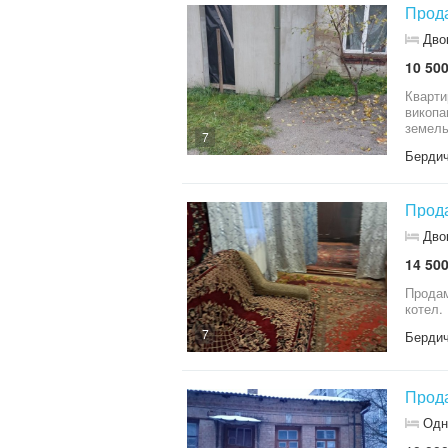
Прода
Дво
10 500
Квартира 2кімнати кухня о
викопана своя особиста скважина 60 метрів є кладова
земельна ділянка 1.7 соти
7
знаход
Бердич
Прода
Дво
14 500
Продам
котел.
7
Бердич
Прода
Одн