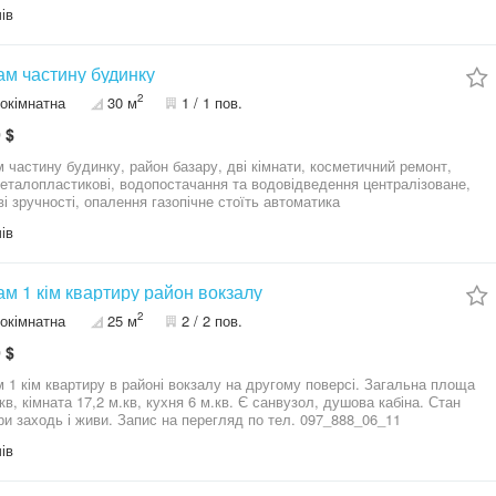
вся інфраструктура поруч Ціна 11000$
ів
м частину будинку
2
окімнатна
30 м
1 / 1 пов.
 $
 частину будинку, район базару, дві кімнати, косметичний ремонт,
металопластикові, водопостачання та водовідведення централізоване,
ві зручності, опалення газопічне стоїть автоматика
ів
м 1 кім квартиру район вокзалу
2
окімнатна
25 м
2 / 2 пов.
 $
 кім квартиру в районі вокзалу на другому поверсі. Загальна площа
кімната 17,2 м.кв, кухня 6 м.кв. Є санвузол, душова кабіна. Стан
квартири заходь і живи. Запис на перегляд по тел. 097_888_06_11
ів