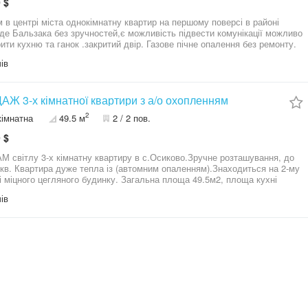
 $
в центрі міста однокімнатну квартир на першому поверсі в районі
е Бальзака без зручностей,є можливість підвести комунікації можливо
ити кухню та ганок .закритий двір. Газове пічне опалення без ремонту.
ів
Ж 3-х кімнатної квартири з а/о охопленням
2
кімнатна
49.5 м
2 / 2 пов.
 $
 світлу 3-х кімнатну квартиру в с.Осиково.Зручне розташування, до
5кв. Квартира дуже тепла із (автомним опаленням).Знаходиться на 2-му
і міцного цегляного будинку. Загальна площа 49.5м2, площа кухні
 Стан жилий-- чудовий варіант зробити все на свій смак. З документами
ів
порядок!!! Торг присутній. Всі інші деталі які цікавлять по телефону.