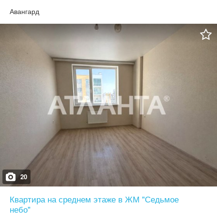
рынок 7 км, цена 27000у.е
Авангард
20
Квартира на среднем этаже в ЖМ "Седьмое
небо"