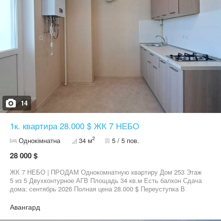
черга будівництва. Будинок зданий. Телефонуйте, комплекс
повністю розпродано! Аналогів за ціною немає!
14
1к. квартира 28.000 $ ЖК 7 НЕБО
2
Однокімнатна
34 м
5 / 5 пов.
28 000 $
ЖК 7 НЕБО | ПРОДАМ Однокомнатную квартиру Дом 253 Этаж
5 из 5 Двухконтурное АГВ Площадь 34 кв.м Есть балкон Сдача
дома: сентябрь 2026 Полная цена 28.000 $ Переуступка В
квартире выполнен ремонт. В кухне установлена: встроенная
кухня с плитой, двухконтурный АГВ котёл. В сан.узле
Авангард
установлена: ванна, умывальник, унитаз, есть выводы под