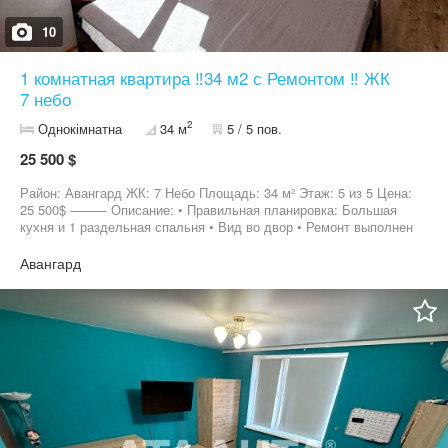
10
1 комнатная квартира ‼️34 м2 с Ремонтом ‼️ ЖК
7 небо
2
Однокімнатна
34 м
5 / 5 пов.
25 500 $
Район: Авангард ЖК: 7 Небо Площадь: 34 м² Этаж: 5 из 5 Цена:
25 500$ ⸻ Описание: • Правильная планировка: Большая
кухня и 1 раздельная спальня • Вид во двор • Ремонт выполнен
из качественных материалов • Встроенная кухня и техника •
Кондиционер, АГВ • развитая инфроструктура, рядом магазины,
Авангард
ТЦ, промрынок ⸻ Звоните записывайтесь на просмотр
Можно сразу заехать — квартира полностью укомплектована
готова к проживанию