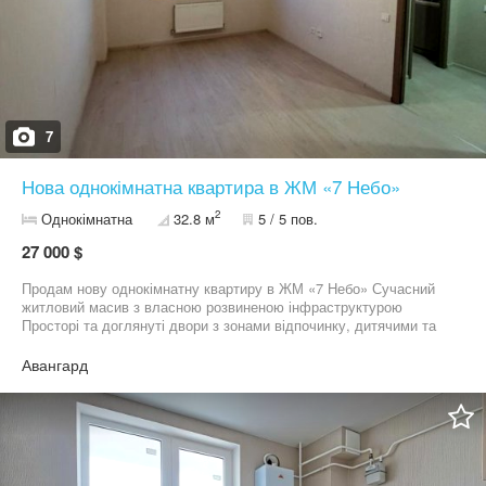
7
Нова однокімнатна квартира в ЖМ «7 Небо»
2
Однокімнатна
32.8 м
5 / 5 пов.
27 000 $
Продам нову однокімнатну квартиру в ЖМ «7 Небо» Сучасний
житловий масив з власною розвиненою інфраструктурою
Просторі та доглянуті двори з зонами відпочинку, дитячими та
спортивними майданчиками Новий будинок В квартирі ніхто не
жив! Показ квартири за домовленістю! Колеги, по даному
Авангард
об’єкту не співпрацюю