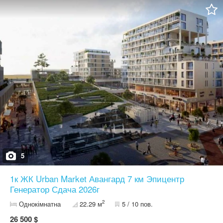
стиральную машинку. Новый, современный микрорайон. У
каждого дома есть бесплатная парковка для авто, детские
площадки, зоны отдыха. На территории комплекса есть: школа,
детский садик, четыре супермаркета, пять отделений НОВАЯ
ПОЧТА, два отделения УкрПочты, магазин EVA, магазин
Аврора, лаборатория СМАРТЛАБ, аптеки, ветеринарная
клиника, зоомагазин, цветочный, салоны красоты, кафе, суши,
пиццерия и многое другое. Общественный транспорт: есть
конечная маршрутки 1511, которая едет через центр города на
ЖК вокзал.
5
1к ЖК Urban Market Авангард 7 км Эпицентр
Генератор Сдача 2026г
2
Однокімнатна
22.29 м
5 / 10 пов.
26 500 $