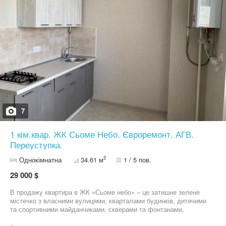
7
1 кім.квар. ЖК Сьоме Небо. Євроремонт. АГВ.
Переуступка.
2
Однокімнатна
34.61 м
1 / 5 пов.
29 000 $
В продажу квартира в ЖК «Сьоме небо» – це затишне зелене
містечко з власними вулицями, кварталами будинків, дитячими
та спортивними майданчиками, скверами та фонтанами,
супермаркетами, магазинами та кафе, клінікою та фітнес-