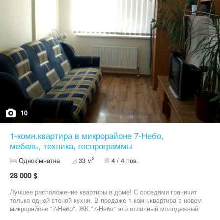
экономная, коммунальные платежи невысокие; - прекрасно
подойдет как для жизни, так и сдачи в аренду; Район
проживания с развитой инфраструктурой, ; ЖК "7 Небо" -
комфортное место для жизни! Звоните! Органзуем показ!
10
1-комн.квартира в микрорайоне 7-Небо,
мебель, техника, госпрограммы
2
Однокімнатна
33 м
4 / 4 пов.
28 000 $
Лучшее расположение квартиры в доме! С соседями граничит
только одной стеной кухни. В продаже 1-комн.квартира в новом
микрорайоне "7-Небо". ЖК "7-Небо" это отличный молодежный
комплекс с современным дизайном, красивой придомовой