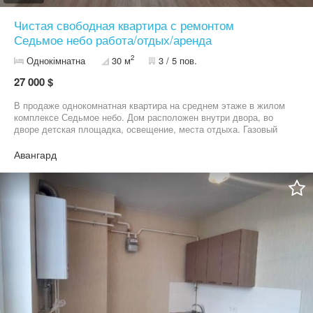
Чистая свободная квартира с ремонтом
Седьмое небо работа/отдых/аренда
2
Однокімнатна
30 м
3 / 5 пов.
27 000 $
В продаже однокомнатная квартира на среднем этаже в жилом
комплексе Седьмое небо. Дом расположен внутри двора, во
дворе детская площадка, освещение, места отдыха. Газовый
котел позволяет регулировать горячую воду и отопление
самостоятельно. Квартира южная, светлая, с большим окном.
Авангард
Комната правильной формы. Квартира без мебели. что
позволяет самостоятельно обустроить ее по своему вкусу.
Звоните. Организуем показ 05******32