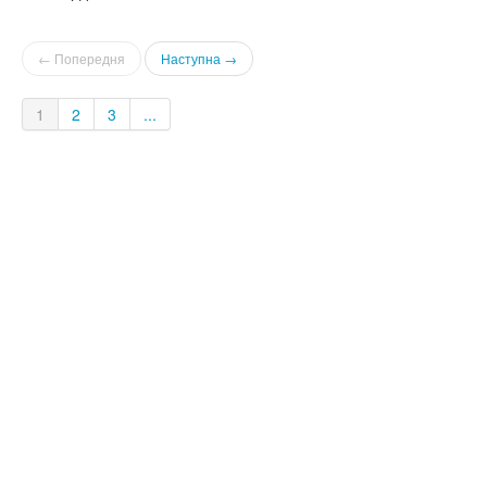
, но вы успеете купить новую квартиру по приятной цене.
← Попередня
Наступна →
1
2
3
...