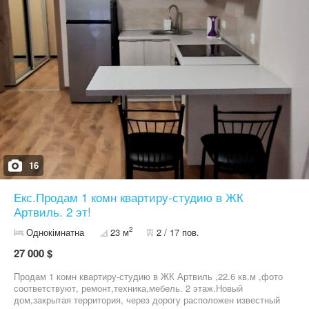
школа (+ школьный автобус в две школы рядом), четыре
супермаркет (ТаврияВ и Копейка), магазины, кофейни, салоны,
детские студии, минирынок - есть все чтобы обеспечить семью
и накрыть стол для дорогих гостей. Цена 30 тыс.уе Звоните ,
это достойное предложение для жизни вашей семье
16
Екс.Продам 1 комн квартиру-студию в ЖК
Артвиль. 2 эт!
2
Однокімнатна
23 м
2 / 17 пов.
27 000 $
Продам 1 комн квартиру-студию в ЖК Артвиль ,22.6 кв.м ,фото
соответствуют, ремонт,техника,мебель. 2 этаж.Новый
дом,закрытая территория, через дорогу расположен известный