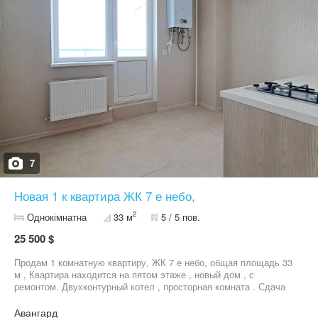
7
Новая 1 к квартира ЖК 7 е небо,
2
Однокімнатна
33 м
5 / 5 пов.
25 500 $
Продам 1 комнатную квартиру, ЖК 7 е небо, общая площадь 33
м , Квартира находится на пятом этаже , новый дом , с
ремонтом. Двухконтурный котел , просторная комната . Сдача
дома , август 26 года . Современный микрорайон, развитая
инфраструктура. Отличная транспортная развязка. Цены растут
Авангард