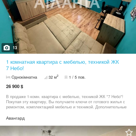
13
1 комнатная квартира с мебелью, техникой ЖК
7 Небо!
2
Однокімнатна
32 м
1 / 5 пов.
26 900 $
В продаже 1-комн. квартира с мебелью, техникой ЖК "7 Небо"!
Покупая эту квартиру, Вы получаете ключи от готового жилья с
ремонтом, комплектацией мебелью и техникой. Дополнительные
преимущества этого объекта: - просторная кухня с кухонной
мебелью; - ванная комната облицована плиткой, установлена
Авангард
вся сантехника; - из кухни выход на просторную лоджию,
которую можно застеклить; - установлена входная
бронированная дверь; - парадная чистая, домофон,