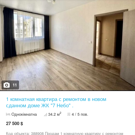
видеонаблюдение; - индивидуальное отопление, установлен
двухконтурный котел; - квартира экономная, коммунальные
платежи невысокие; - прекрасно подойдет как для жизни, так и
сдачи в аренду; - развитая инфраструктура района; - парковка и
многое другое... ЖК "7 Небо" - лучшее место для жизни!
Звоните! Я оперативно организую показ! Код объекта:
k20`472850`19. АН "Атланта". Больше информации и фото по
ссылке: https://www.atlanta.ua/odessa/object/1komnatnye/472850
11
1 комнатная квартира с ремонтом в новом
сданном доме ЖК "7 Небо" .
2
Однокімнатна
34.2 м
4 / 5 пов.
27 500 $
Код объекта: 388908 Продам 1 комнатную квартиру с ремонтом