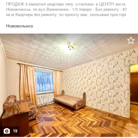
ПРОДАЖ 3 кімнатної квартири типу «сталінка» в ЦЕНТРІ міста
Нововлинськ, по вул.Винниченка - 1/3 поверх - Без ремонту - 67
кв.м Квартира без ремонту, по проєкту має, ізольовані просторі
кімнати, роздільний санвузол, високі стелі, також має високий
цоколь. Квартира розташована в самому центрі міста. Поруч
Нововолынск
розвинена інфраструктура, що є передумовами для
комфортоного життя: школа, садочок, магазини, зупинка,
центральна площа.
19