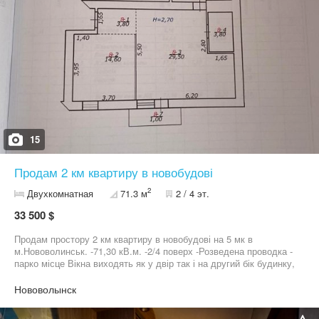
15
Продам 2 км квартиру в новобудові
2
Двухкомнатная
71.3 м
2 / 4 эт.
33 500 $
Продам простору 2 км квартиру в новобудові на 5 мк в
м.Нововолинськ. -71,30 кВ.м. -2/4 поверх -Розведена проводка -
парко місце Вікна виходять як у двір так і на другий бік будинку,
але не на дорогу.. В квартирі є балкон і лоджія. Це варіант, для
тих , хто хоче отримати основу з можливістю втілити свої
Нововолынск
задуми в інтер'єрі. Район де розташована квартира має зручну
пішу доступність до усієї необхідної інфраструктури для