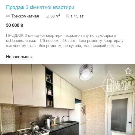
Продаж 3 кімнатної квартири
2
Трехкомнатная
58 м
1 / 5 эт.
30 000 $
ПРОДАЖ 3 кімнатної квартири чеського типу по вул.Сірка в
м.Нововолинськ - 1/5 поверх - 58 кв.м - Без ремонту Квартира у
житловому стані, без ремонту, не кутова, має високий цоколь.
По проєкту має ізольовані кімнати та роздільний санвузол.
кімнати гарної квадратної форми, велика кухня, також має
Нововолынск
великий коридор за рахунок якого можна збільшити кімнати.
Доглянути прибудинкова територія, поруч є паркувальні місця.
Квартира розташована у спокійному спальному районі, межує з
приватним сектором. Поруч розташовані дитячий садочок,
зупинка, магазини, кафе та центральний ринок.