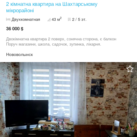
2 кімнатна квартира на Шахтарському
мікрорайоні
2
Двухкомнатная
43 м
2 / 5 эт.
36 000 $
Двокімнатна квартира 2 поверх, сонячна сторона, є балкон
Поруч магазини, школа, садочок, зупинка, лікарня.
Нововолынск