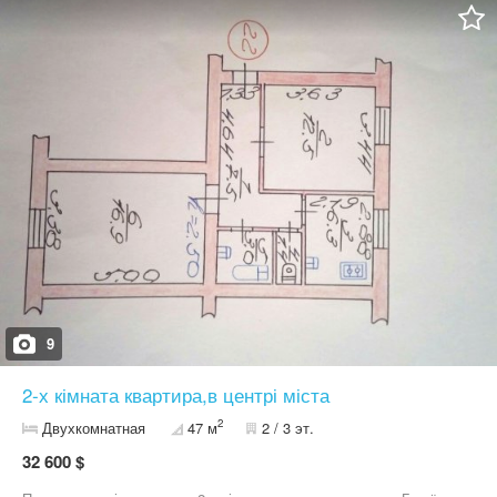
облаштувати комфортний робочий кабінет. Окремою перевагою
квартири є високі стелі (3,05 м), які додають простору та
відчуття світла. Встановлені металопластикові вікна та замінено
вхідні двері. В будинку створено ОСББ. Кодовий замок у
під'їзді. Є місце для парковки авто біля дому.
9
2-х кімната квартира,в центрі міста
2
Двухкомнатная
47 м
2 / 3 эт.
32 600 $