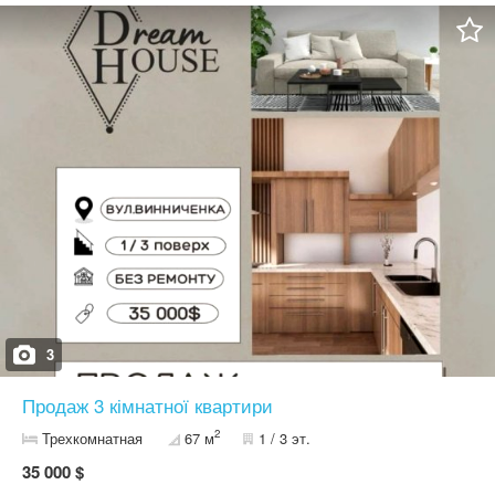
двору, що робить проживання в квартирі затишним та спокійним,
а центр міста робить проживання максимально комфортним,
оскільки все необхідне поруч.
3
Продаж 3 кімнатної квартири
2
Трехкомнатная
67 м
1 / 3 эт.
35 000 $