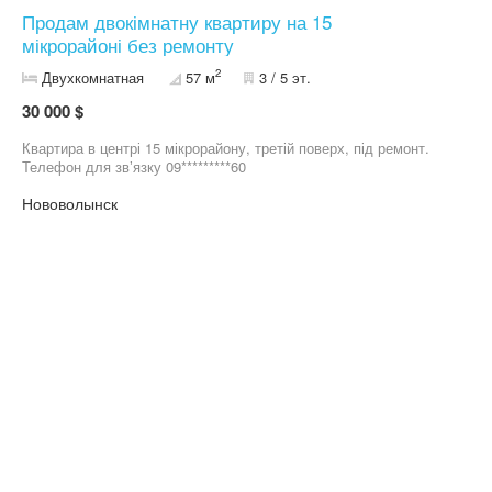
Продам двокімнатну квартиру на 15
мікрорайоні без ремонту
2
Двухкомнатная
57 м
3 / 5 эт.
30 000 $
Квартира в центрі 15 мікрорайону, третій поверх, під ремонт.
Телефон для звʼязку 09*********60
Нововолынск