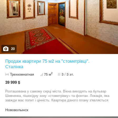
20
Продаж квартири 75 м2 на "стометрівці".
Сталінка
2
Трехкомнатная
75 м
3 / 3 эт.
39 999 $
Розташована у самому серці міста. Вікна виходять на бульвар
Шевченка, пішохідну зону «стометрівку» та фонтан. Локація, яка
завжди має попит і цінність. Квартира даного плану з'являється
на продаж дуже рідко. Планування дозволяє реалізувати
сучасний і функціональний простір: - кухня-вітальня з виходом
Нововолынск
на балкон; - простора ванна кімната за рахунок вбиральні та
коридору; - дві окремі спальні; - завдяки заскленій терасі, можна