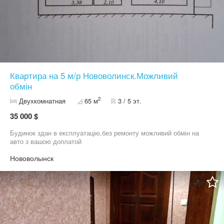
Квартира на 5 м/р Нововолинск.Можливий
обмін
2
Двухкомнатная
65 м
3 / 5 эт.
35 000 $
Будинок здан в експлуатацію,без ремонту можливий обмін на
авто з вашою доплатой
Нововолынск