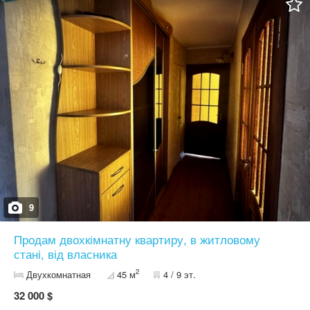
комфортного життя . Квартира проходить під покупку за
програмою "Є-оселя" і по сертифікату (ваучеру) для придбання
житла. Ціна вказана за кв.м. Можна звертатись за номером тел:
09******38 Анна
9
Продам двохкімнатну квартиру, в житловому
стані, від власника
2
Двухкомнатная
45 м
4 / 9 эт.
32 000 $