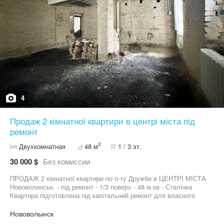
будинок, тихий та затишний, поруч дитячий садочок, магазини,
кафе, пошта, автобусна зупинка та центральний ринок
4
Продаж 2 кімнатної квартири в центрі міста під
ремонт
2
Двухкомнатная
48 м
1 / 3 эт.
30 000 $
Без комиссии
ПРОДАЖ 2 кімнатної квартири по п-ту Дружби в ЦЕНТРІ МІСТА
Нововолинськ. - під ремонт - 1/3 поверх - 48 м.кв - Сталінка
Квартира підготовлена під капітальний ремонт для власного
дизайну та планування. Сталінка, має високі стелі, про проєкту
будинку має еркер, який можна чудові облаштувати в дизайні
Нововолынск
квартири та високий цоколь. Будинок розташований в середині