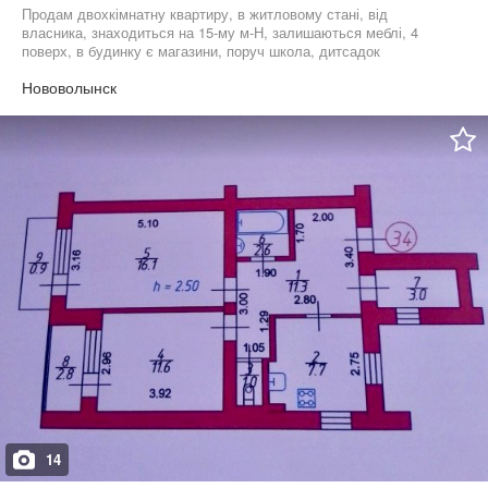
Продам двохкімнатну квартиру, в житловому стані, від
власника, знаходиться на 15-му м-Н, залишаються меблі, 4
поверх, в будинку є магазини, поруч школа, дитсадок
Нововолынск
14