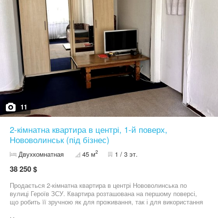
11
2-кімнатна квартира в центрі, 1-й поверх,
Нововолинськ (під бізнес)
2
Двухкомнатная
45 м
1 / 3 эт.
38 250 $
Продається 2-кімнатна квартира в центрі Нововолинська по
вулиці Героїв ЗСУ. Квартира розташована на першому поверсі,
що робить її зручною як для проживання, так і для використання
під бізнес. Загальна площа близько 45 кв.м, кухня 5,7 кв.м. Стан