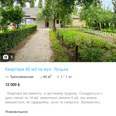
5
Квартира 62 м2 по вул. Луцька
2
Трехкомнатная
62 м
1 / 1 эт.
12 000 $
- Квартира без ремонту, в цегляному будинку. Складається з
двох кімнат по 18 м2, невеличкої кімнати 5 м2, яку можна
використати, як гардеробну, кухні та санвузла. Залишилось
зробити внутрішні роботи. - Добудовано простору терасу,
покладено бруківку. - Підведено воду, є септик. Газ поруч з
Нововолынск
квартирою. - Доїзд до будинку асфальтований. - Поруч є