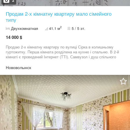
2
Продам 2-х кімнатну квартиру мало сімейного
типу
2
Двухкомнатная
41.1 м
5 / 5 эт.
14 000 $
Продаю 2-х кімнатну квартиру по вулиці Сірка в колишньому
гуртожитку. Перша кімната розділена на кухню і спальню. В 2-й
кімнаті є проведений Інтернет (ТТІ). Самвузол і душ спільного
користування. За детальною інформацією звертайтесь по
номеру телефону.
Нововолынск