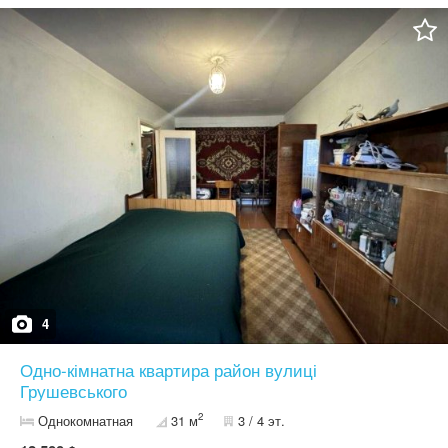
невеличка земельна ділянка, яку можна використовувати, як
город або зону відпочинку. - Нові власники мають можливість
створити свій дизайн в інтер'єрі для комфорту та своїх потреб. І
ціна на дану квартиру дуже приваблива. Також є інші варіанти
квартир та будинків - телефонуйте.
4
Одно-кімнатна квартира район вулиці
Грушевського
2
Однокомнатная
31 м
3 / 4 эт.