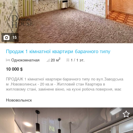
15
Продаж 1 кімнатної квартири барачного типу
2
Однокомнатная
20 м
1 / 1 эт.
10 000 $
ПРОДАЖ 1 кімнатної квартири барачного типу по вул.Заводська
м .Нововолинськ ⁃ 20 кв.м ⁃ Житловий стан Квартира в
житловому стані, замінене вікно, на кухні робоча поверхня, має
обкладений фартух. По проєкту має кімнату, кухню, комору, яку
можна переобладнати у санвузол. Також до квартири належить
Нововолынск
підсобне приміщення та є на дворі бесіда. До квартири заведені
газ - опалення конвектор та вода.