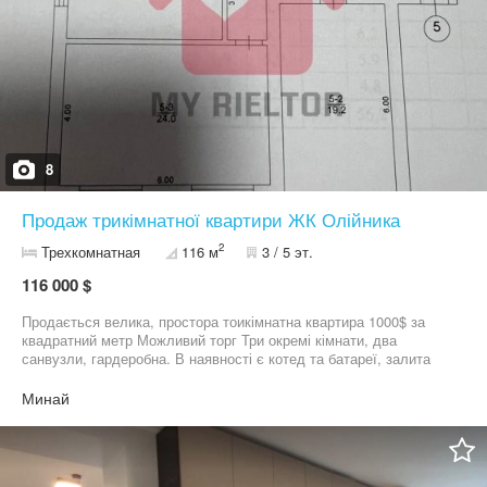
8
Продаж трикімнатної квартири ЖК Олійника
2
Трехкомнатная
116 м
3 / 5 эт.
116 000 $
Продається велика, простора тоикімнатна квартира 1000$ за
квадратний метр Можливий торг Три окремі кімнати, два
санвузли, гардеробна. В наявності є котед та батареї, залита
тепла підлога, стіни поштукатурені та готові до покраски. Краска
також на всю квартиру є в наявності! Цікавить телефонуйте!
Минай