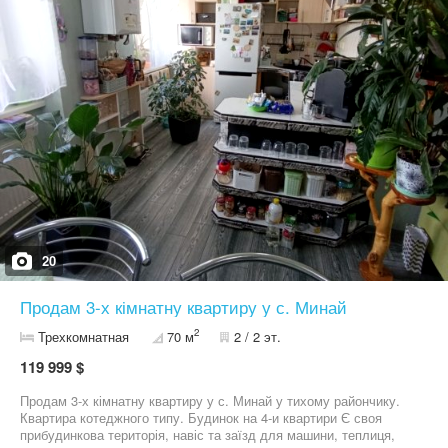
душем інша з ванною. Будинок газифікований, вже виконані всі
ремонтні роботи, встановлений газовий котел. Ціна 130 000$
20
Продам 3-х кімнатну квартиру у с. Минай
2
Трехкомнатная
70 м
2 / 2 эт.
119 999 $
Продам 3-х кімнатну квартиру у с. Минай у тихому райончику.
Квартира котеджного типу. Будинок на 4-и квартири Є своя
прибудинкова територія, навіс та заїзд для машини, теплиця,