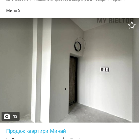
Будинок 2000х років побудови
Минай
13
Продаж квартири Минай
2