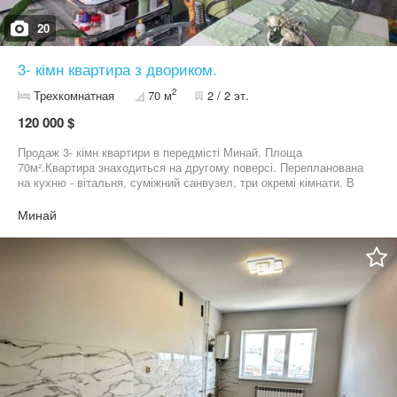
20
3- кімн квартира з двориком.
2
Трехкомнатная
70 м
2 / 2 эт.
120 000 $
Продаж 3- кімн квартири в передмісті Минай. Площа
70м².Квартира знаходиться на другому поверсі. Перепланована
на кухню - вітальня, суміжний санвузел, три окремі кімнати. В
квартирі зроблений ремонт, є автономне газове опалення. До
квартири іде підвал площею 50 м² облаштований під майстерню.
Минай
Також до квартири іде окрема доглянута ділянка. Є навіс на
машину. Переоформлення мінімальне. Більше інформації по
телефону