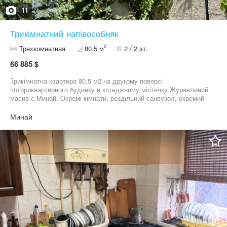
11
Трикімнатний напівособняк
2
Трехкомнатная
80.5 м
2 / 2 эт.
66 885 $
Трикімнатна квартира 80,5 м2 на другому поверсі
чотириквартирного будинку в котеджному містечку Журавлиний
масив с.Минай. Окремі кімнати, роздільний санвузол, окремий
вхід із власного двора, лоджія та велика тераса з
виноградником, великий підвал та дах, що можливо забудувати
Минай
під мансардне житло. 3,5 сотки землі з виноградником та
фруктовими деревами. Асфальтована дорога, центральне
водопостачання із локального артезіанського джерела.
Індивідуальне газове опалення.Стан середній, житловий, в
оренді. +38********39 Viber,Telegram, WhatsApp