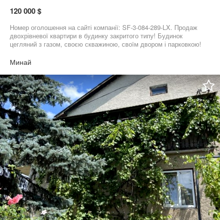
120 000 $
Номер оголошення на сайті компанії: SF-3-084-289-LX. Продаж
двохрівневої квартири в будинку закритого типу! Будинок
цегляний з газом, своєю скважиною, своїм двором і парковкою!
Всього на 8 квартир! Квартира простора, з усіма зручностями,
двома санвузлами, облаштована меблями і технікою! До Нового
Минай
району 5хв!