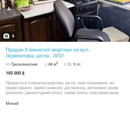
8
Продаж 3-кімнатної квартири на вул.
Лєрмонтова, цегла , АГО!
2
Трехкомнатная
68 м
3 / 5 эт.
105 000 $
Продається 3-кімнатна квартира, цегла, нове планування, всі
окремі кімнати, окремі санвкзли, дів балкона, автономне газове
опалення ( двоконтурний котел), газова плита, пластикові вікна.
Потребує ремонту. Гарний затишний район поряд з центром!
Минай