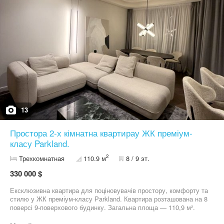
13
Простора 2-х кімнатна квартирау ЖК преміум-
класу Parkland.
2
Трехкомнатная
110.9 м
8 / 9 эт.
330 000 $
Ексклюзивна квартира для поціновувачів простору, комфорту та
стилю у ЖК преміум-класу Parkland. Квартира розташована на 8
поверсі 9-поверхового будинку. Загальна площа — 110,9 м².
Продумане до деталей планування створює відчуття простору