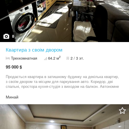
8
Квартира з своім двором
2
Трехкомнатная
64.2 м
2 / 3 эт.
95 000 $
Продається квартира в затишному будинку на декілька квартир,
з своїм двором та місцем для паркування авто. Коридор, дві
спальні, простора кухня-студія з виходом на балкон. Автономне
газове опалення. Світло, вода та каналізація централізовані.
Закритий двір з гарним озелененням. Поруч вся інфраструктура
Минай