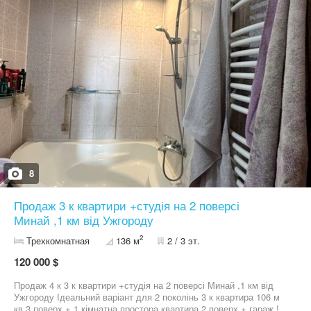
,встановлений газовий котел. Ціна 86000$ Дуже зручний та
тихий район і водночас всього 5 хвилин пішки до нового району.
8
Продаж 3 к квартири +студія на 2 поверсі
Минай ,1 км від Ужгороду
2
Трехкомнатная
136 м
2 / 3 эт.
120 000 $
Продаж 4 к 3 к квартири +студія на 2 поверсі Минай ,1 км від
Ужгороду Ідеальний варіант для 2 поколінь 3 к квартира 106 м
кв 3 поверх + 1 кімнатна простора квартира 2 поверх + гараж !