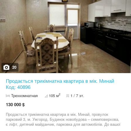
20
Продається трикімнатна квартира в мік. Минай
Код: 40896
2
Трехкомнатная
105 м
1 / 7 эт.
130 000 $
Продається трикімнатна квартира в мік. Минай, провулок
парковий 3, м. Ужгород. Будинок новобудова – семиповерхова,
є ліфт, дитячий майданчик, парковка для автомобілів. До вашої
уваги пропонуємо квартиру на другому поверсі ( перший жилий),