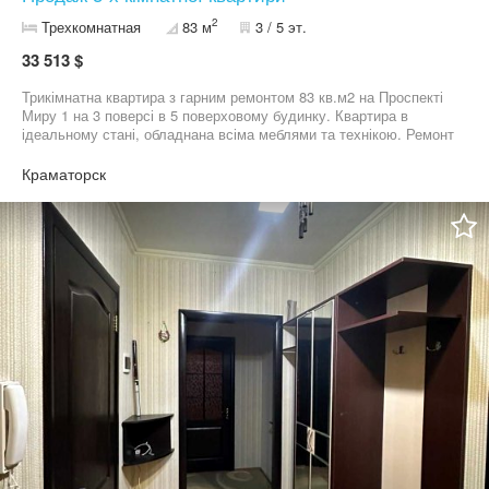
2
Трехкомнатная
83 м
3 / 5 эт.
33 513 $
Трикімнатна квартира з гарним ремонтом 83 кв.м2 на Проспекті
Миру 1 на 3 поверсі в 5 поверховому будинку. Квартира в
ідеальному стані, обладнана всіма меблями та технікою. Ремонт
робився з якісних будівельних матеріалів. В квартирі лишається
все. Заходь та живи. Продаж за сертифікатом або готівкою за
Краматорск
домовленістю.