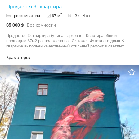
Продается 3к квартира
2
Трехкомнатная
67 м
12 / 14 эт.
35 000 $
Без комиссии
Продается 3к квартира (улица Парковая). Квартира общей
площадью 67м2 расположена на 12 этаже 14этажного дома В
квартире выполнен качественный стильный ремонт в светлых
тонах Теплая квартира полностью укомплектована всей
мебелью и техникой. Заходи и живи Отличное
Краматорск
месторасположение в пешей доступности вся развитая
инфраструктура Звоните для более детальной информации и
просмотра данной квартиры