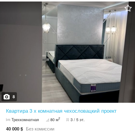
8
Квартира 3 х комнатная чехословацкий проект
2
Трехкомнатная
80 м
3 / 5 эт.
40 000 $
Без комиссии