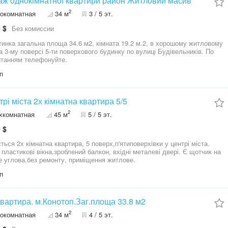
ж однокімнатної квартири район Житловий масив
2
окомнатная
34 м
3 / 5 эт.
 $
Без комиссии
ьна площа 34.6 м2, кімната 19.2 м.2, в хорошому житловому
на 3-му поверсі 5-ти поверхового будинку по вулиці Будівельників. По
итанням телефонуйте.
п
В центрі міста 2х кімнатна квартира 5/5
2
хкомнатная
45 м
5 / 5 эт.
 $
ться 2х кімнатна квартира, 5 поверх,п'ятиповерхівки у центрі міста.
 пластикові вікна,зроблений балкон, вхідні металеві двері. Є щотчик на
е углова,без ремонту, приміщення житлове.
п
квартира. м.Конотоп.Заг.площа 33.8 м2
2
окомнатная
34 м
4 / 5 эт.