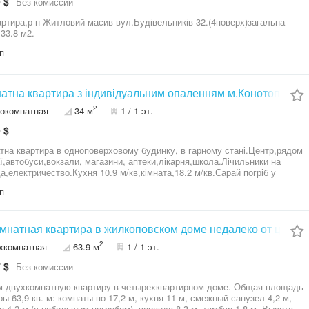
 $
Без комиссии
р-н Житловий масив вул.Будівельників 32.(4поверх)загальна
33.8 м2.
п
натна квартира з індивідуальним опаленням м.Конотоп.
2
окомнатная
34 м
1 / 1 эт.
 $
атна квартира в одноповерховому будинку, в гарному стані.Центр,рядом
ї,автобуси,вокзали, магазини, аптеки,лікарня,школа.Лічильники на
да,електричество.Кухня 10.9 м/кв,кімната,18.2 м/кв.Сарай погріб у
молоді яблуня і черешня, невелика ділянка землі біля квартири.Вікна
п
к.Без меблів.Загальна площа 33,7 м/кв.Тел-н:06******50.
омнатная квартира в жилкоповском доме недалеко от центр
2
хкомнатная
63.9 м
1 / 1 эт.
 $
Без комиссии
 двухкомнатную квартиру в четырехквартирном доме. Общая площадь
ры 63,9 кв. м: комнаты по 17,2 м, кухня 11 м, смежный санузел 4,2 м,
р 4,2 м (с небольшим погребом), веранда 8,3 м, тамбур 1,8 м. Высота