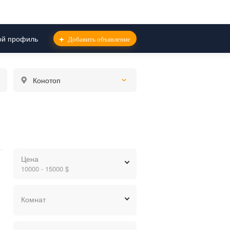
й профиль
Добавить объявление
Конотоп
Цена
10000 - 15000 $
грн.
$
евр.
Комнат