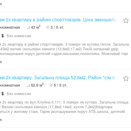
лізоване опалення.
п
м 2х квартиру в районі спорттоварів. Ціна зменшилась
2
хкомнатная
43 м
3 / 5 эт.
 $
Без комиссии
 2х квартиру в районі спорттоварів. 3 поверх не кутова,тепла. Загальна
43м2 великі ізольовані кімнати (13,6м2;17 м2) Тихій,затишний двір.
розташування поруч дитячий садок,магазини,поліклініка. Можливий торг
п
Продам 2х квартиру. Загальна площа 52,6м2. Район "сім вітрів"
2
хкомнатная
52.6 м
5 / 5 эт.
 $
Без комиссии
 2х квартиру по вул.Клубна б.111. 5 поверх не кутова .Загальна площа
2 Великі ізольовані кімнати (17,8м2;14м2; кухня 7,2м2)Квартира
иться у жилому стані. Гарне розташування поруч АТБ,школа, дитячий
зупинка,магазини. Тихий двір.Можливий торг.
п