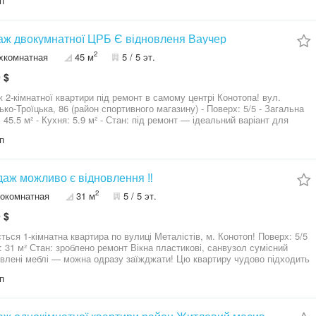
п
й невисокий другий поверх,центральні
іі(каналізація,водопровод,електрика) Інфраструктура:
,супермаркет,кафе,зупинка траспорту,магазини,ліцей,ринок-все в
 300 метрів, Зручний траспортний доступ до центру міста. Локація:
ж двокумнатної ЦРБ Є відновленя Ваучер
 район,тихий двір для погулянок з дітьми,є укриття в будинку,чудова
2
хкомнатная
45 м
5 / 5 эт.
 для комфортного життя,з гарним транспортним сполученням. Покази
і по домовленості. За додатковими питаннями телефонуйте або
 $
.
 2-кімнатної квартири під ремонт в самому центрі Конотопа! вул.
-Троїцька, 86 (район спортивного магазину) - Поверх: 5/5 - Загальна
 45.5 м² - Кухня: 5.9 м² - Стан: під ремонт — ідеальний варіант для
ня власного дизайну! - Розвинена інфраструктура: поруч магазини, ЦРЛ,
п
й садок, школа, аптеки, зупинка транспорту — все, що потрібно для
тного життя!
даж можливо є відновлення ‼️
2
окомнатная
31 м
5 / 5 эт.
 $
ься 1-кімнатна квартира по вулиці Металістів, м. Конотоп! Поверх: 5/5
 31 м² Стан: зроблено ремонт Вікна пластикові, санвузол сумісний
і меблі — можна одразу заїжджати! Цю квартиру чудово підходить
 власного проживання, так і для інвестиції під оренду — прибуток з
п
а нерухомості “ДІМ” — ми допоможемо
идко та надійно оформити угоду!