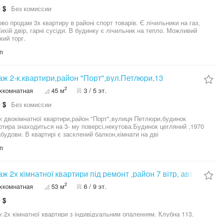
 $
Без комиссии
ово продам 3х квартиру в районі спорт товарів. Є лічильники на газ,
Тихій двір, гарні сусіди. В будинку є лічильник на тепло. Можливий
кий торг.
п
ж 2-к.квартири,район "Порт",вул.Петлюри,13
2
хкомнатная
45 м
3 / 5 эт.
 $
Без комиссии
 двокімнатної квартири,район "Порт",вулиця Петлюри,будинок
ртира знаходиться на 3- му поверсі,некутова.Будинок цегляний ,1970
є засклений балкон,кімнати на дві
и,централізоване опалення,водопровід,каналізація,електрика,для
п
ї води встановлений бойлер. В цілому квартира знаходиться в
му стані..Підлога в кімнатах -ламінат,одне вікно в спальні
пластикове,інші вікна дерев"яні.Ванна оздоблена плиткою,двері
ні,не нові. Проведен кабельний інтернет і телебачення. Зелений
ж 2х кімнатної квартири під ремонт ,район 7 вітр, авт. опал
еподалік зупинки маршруток і
2
хкомнатная
53 м
6 / 9 эт.
ю,пошта,супермаркет,магазини,дитячий садок,аптека. Перегляд за
еністю.
 $
 кімнатної квартири з індивідуальним опаленням. Клубна 113.