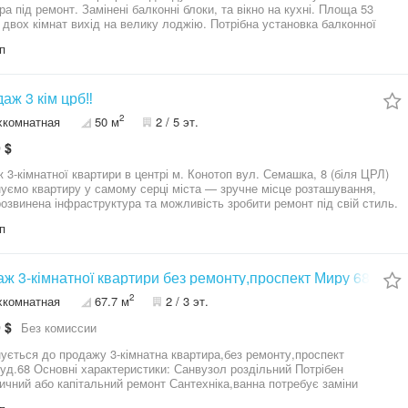
ра під ремонт. Замінені балконні блоки, та вікно на кухні. Площа 53
З двох кімнат вихід на велику лоджію. Потрібна установка балконної
п
даж 3 кім црб‼️
2
хкомнатная
50 м
2 / 5 эт.
 $
 3-кімнатної квартири в центрі м. Конотоп вул. Семашка, 8 (біля ЦРЛ)
уємо квартиру у самому серці міста — зручне місце розташування,
розвинена інфраструктура та можливість зробити ремонт під свій стиль.
Загальна площа: 49.7 м² • Кухня: 4.4 м² • Стан:
п
мнаті • Лічильники: газ, вода,
ва • Меблі: залишаються Інфраструктура:
необхідне для комфортного життя: • ЦРЛ • аптеки • банк •
ж 3-кімнатної квартири без ремонту,проспект Миру 68
супермаркет • парк та інші об’єкти інфраструктури.
2
хкомнатная
67.7 м
2 / 3 эт.
 $
Без комиссии
продажу 3-кімнатна квартира,без ремонту,проспект
: Санвузол роздільний Потрібен
ичний або капітальний ремонт Сантехніка,ванна потребує заміни
ане опалення,газова колонка Комфорт: Меблі на кухні,ванна