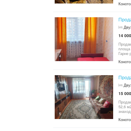
Центра
Коното
Прода
Дву
14 000
Продам
площа 
Гарне 
4
Коното
Дву
15 000
Продам
52,6 м
знаход
5
садок,
Коното