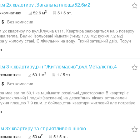
м 2х квартиру .Загальна площа52,6м2
2
хкомнатная
52.6 м
5 / 5 эт.
 $
Без комиссии
 2х квартиру по вул.Клубна б111. Квартира знаходиться на 5 поверху.
ова,тепла. Великі ізольовані кімнати (14м2;17,8 м2; кухня 7,2 м2)
ра у жилому стані. Є лічильник на воду. Тихий затишний двір. Поруч
пинки,дитячий садок, школа, магазині,ринок. Можливий торг.
п
м 3 к.квартиру,р-н "Житломасив",вул.Металістів,4
2
хкомнатная
60.1 м
1 / 5 эт.
 $
Без комиссии
ра має заг.пл.60,1 кв.м.,кімнати роздільні,двостороння.В квартирі є
(незасклений) і лоджія(засклена),на дерев"яних вікнах встановлені
Кухня площею 7,9 кв.м.,є бойлер,стан квартири житловий але потребує
 Поруч знаходяться зупинки транспорту,(маршрутки і
п
трамвай)садок,школа,магазини,супермаркет"АТБ." Перегляд за домовленістю.
м 3х квартиру за сприятливою ціною
2
хкомнатная
50 м
5 / 5 эт.