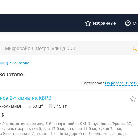
Избранные
Мо
000 $ в Конотопе
 Конотопе
Сортировка :
По релевантности
ира 2-х кімнатна КВРЗ
2
хкомнатная
50 м
5 / 5 эт.
 $
 2-х кімнатну квартиру, 5-й поверх, район КВРЗ, вул.Івана Франка 37,
 зупинка маршрутки 6, зал-17.9 кв, спальня-11.9 кв, кухня-7.1 кв,
-8.5 кв, ванна-2.7, туалет-1.4. Вікна дерев'яні. Лічильник газ, вода.