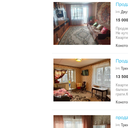
Прода
Дву
15 000
Продам
Не кут
Кварти
5
АТБ,зу
Коното
Прода
Тре
13 500
Кварти
балкон
грати.
13
косметичного ремонту.
Коното
прода
Тре