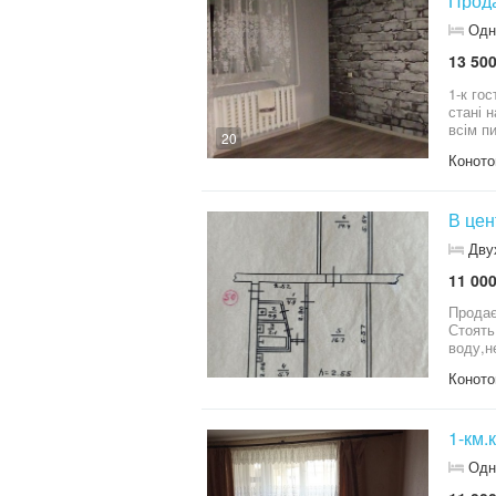
Прода
Одн
13 500
1-к гостинка загал
стані 
всім п
20
Коното
Дву
11 000
Продає
Стоять
воду,н
Коното
1-км.
Одн